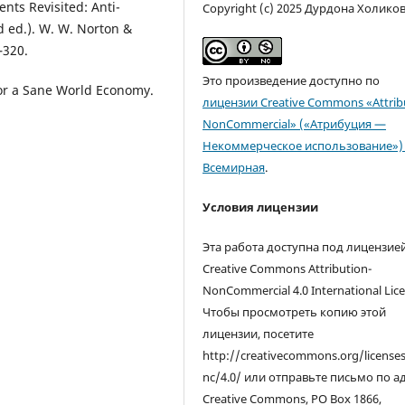
tents Revisited: Anti-
Copyright (c) 2025 Дурдона Холико
d ed.). W. W. Norton &
–320.
Это произведение доступно по
 for a Sane World Economy.
лицензии Creative Commons «Attrib
NonCommercial» («Атрибуция —
Некоммерческое использование») 
Всемирная
.
Условия лицензии
Эта работа доступна под лицензие
Creative Commons Attribution-
NonCommercial 4.0 International Lice
Чтобы просмотреть копию этой
лицензии, посетите
http://creativecommons.org/license
nc/4.0/ или отправьте письмо по а
Creative Commons, PO Box 1866,