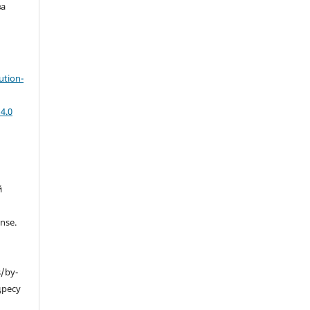
ва
ution-
4.0
й
nse.
s/by-
дресу