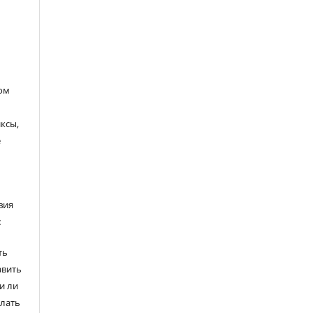
ом
ксы,
е
вия
:
ть
авить
и ли
елать