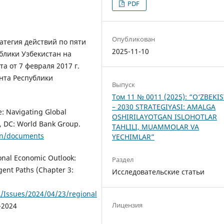
PDF
Опубликован
ратегия действий по пяти
2025-11-10
лики Узбекистан на
а от 7 февраля 2017 г.
нта Республики
Выпуск
Том 11 № 0011 (2025): “O‘ZBEKI
– 2030 STRATEGIYASI: AMALGA
: Navigating Global
OSHIRILAYOTGAN ISLOHOTLAR
, DC: World Bank Group.
TAHLILI, MUAMMOLAR VA
on/documents
YECHIMLAR”
onal Economic Outlook:
Раздел
gent Paths (Chapter 3:
Исследовательские статьи
/Issues/2024/04/23/regional
Лицензия
-2024