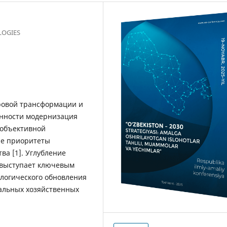
LOGIES
ровой трансформации и
нности модернизация
 объективной
ие приоритеты
ва [1]. Углубление
 выступает ключевым
ологического обновления
альных хозяйственных