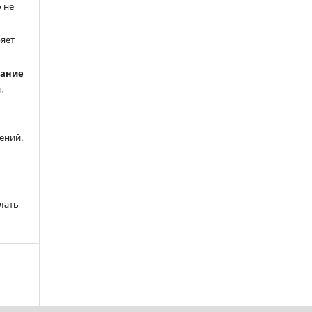
 не
ряет
вание
ь
ений.
лать