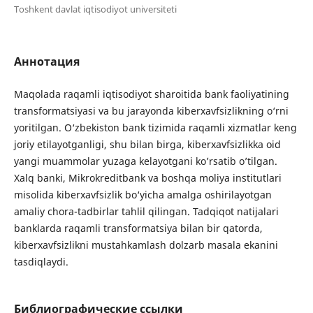
Toshkent davlat iqtisodiyot universiteti
Аннотация
Maqolada raqamli iqtisodiyot sharoitida bank faoliyatining
transformatsiyasi va bu jarayonda kiberxavfsizlikning o‘rni
yoritilgan. O‘zbekiston bank tizimida raqamli xizmatlar keng
joriy etilayotganligi, shu bilan birga, kiberxavfsizlikka oid
yangi muammolar yuzaga kelayotgani ko’rsatib o’tilgan.
Xalq banki, Mikrokreditbank va boshqa moliya institutlari
misolida kiberxavfsizlik bo‘yicha amalga oshirilayotgan
amaliy chora-tadbirlar tahlil qilingan. Tadqiqot natijalari
banklarda raqamli transformatsiya bilan bir qatorda,
kiberxavfsizlikni mustahkamlash dolzarb masala ekanini
tasdiqlaydi.
Библиографические ссылки