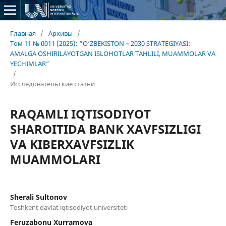
Главная
/
Архивы
/
Том 11 № 0011 (2025): “O‘ZBEKISTON – 2030 STRATEGIYASI:
AMALGA OSHIRILAYOTGAN ISLOHOTLAR TAHLILI, MUAMMOLAR VA
YECHIMLAR”
/
Исследовательские статьи
RAQAMLI IQTISODIYOT
SHAROITIDA BANK XAVFSIZLIGI
VA KIBERXAVFSIZLIK
MUAMMOLARI
Sherali Sultonov
Toshkent davlat iqtisodiyot universiteti
Feruzabonu Xurramova