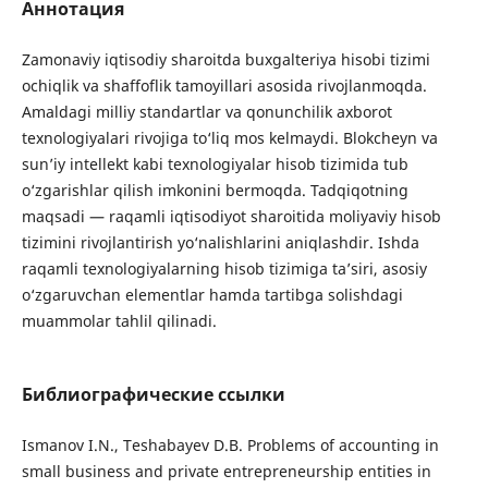
Аннотация
Zamonaviy iqtisodiy sharoitda buxgalteriya hisobi tizimi
ochiqlik va shaffoflik tamoyillari asosida rivojlanmoqda.
Amaldagi milliy standartlar va qonunchilik axborot
texnologiyalari rivojiga to‘liq mos kelmaydi. Blokcheyn va
sun’iy intellekt kabi texnologiyalar hisob tizimida tub
o‘zgarishlar qilish imkonini bermoqda. Tadqiqotning
maqsadi — raqamli iqtisodiyot sharoitida moliyaviy hisob
tizimini rivojlantirish yo‘nalishlarini aniqlashdir. Ishda
raqamli texnologiyalarning hisob tizimiga ta’siri, asosiy
o‘zgaruvchan elementlar hamda tartibga solishdagi
muammolar tahlil qilinadi.
Библиографические ссылки
Ismanov I.N., Teshabayev D.B. Problems of accounting in
small business and private entrepreneurship entities in