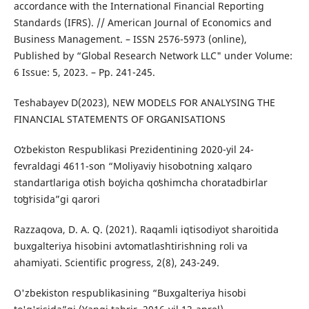
accordance with the International Financial Reporting
Standards (IFRS). // American Journal of Economics and
Business Management. – ISSN 2576-5973 (online),
Published by “Global Research Network LLC" under Volume:
6 Issue: 5, 2023. – Pp. 241-245.
Teshabayev D(2023), NEW MODELS FOR ANALYSING THE
FINANCIAL STATEMENTS OF ORGANISATIONS
Oʻzbekiston Respublikasi Prezidentining 2020-yil 24-
fevraldagi 4611-son “Moliyaviy hisobotning xalqaro
standartlariga oʻtish boʻyicha qoʻshimcha choratadbirlar
toʻgʻrisida”gi qarori
Razzaqova, D. A. Q. (2021). Raqamli iqtisodiyot sharoitida
buxgalteriya hisobini avtomatlashtirishning roli va
ahamiyati. Scientific progress, 2(8), 243-249.
O'zbekiston respublikasining “Buxgalteriya hisobi