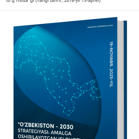
to'g'risida”gi (Yangi tahrir, 2016-yil 13-aprel)