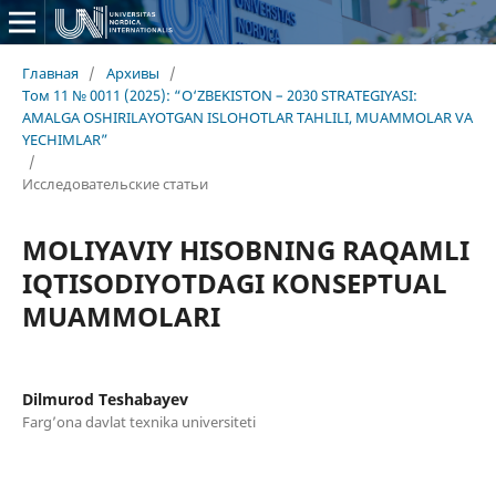
Главная
/
Архивы
/
Том 11 № 0011 (2025): “O‘ZBEKISTON – 2030 STRATEGIYASI:
AMALGA OSHIRILAYOTGAN ISLOHOTLAR TAHLILI, MUAMMOLAR VA
YECHIMLAR”
/
Исследовательские статьи
MOLIYAVIY HISOBNING RAQAMLI
IQTISODIYOTDAGI KONSEPTUAL
MUAMMOLARI
Dilmurod Teshabayev
Farg’ona davlat texnika universiteti