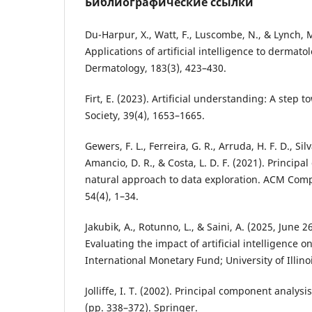
Библиографические ссылки
Du-Harpur, X., Watt, F., Luscombe, N., & Lynch, M
Applications of artificial intelligence to dermatol
Dermatology, 183(3), 423–430.
Firt, E. (2023). Artificial understanding: A step t
Society, 39(4), 1653–1665.
Gewers, F. L., Ferreira, G. R., Arruda, H. F. D., Sil
Amancio, D. R., & Costa, L. D. F. (2021). Princip
natural approach to data exploration. ACM Com
54(4), 1–34.
Jakubik, A., Rotunno, L., & Saini, A. (2025, June 
Evaluating the impact of artificial intelligence o
International Monetary Fund; University of Illino
Jolliffe, I. T. (2002). Principal component analysi
(pp. 338–372). Springer.