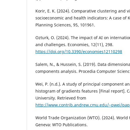
Korir, E. K. (2024). Comparative clustering and vi
socioeconomic and health indicators: A case of 
Planning Sciences, 95, 101961.
Ozturk, O. (2024). The impact of AI on internati
and challenges. Economies, 12(11), 298.
https://doi.org/10.3390/economies12110298
Salem, N., & Hussein, S. (2019). Data dimensiona
components analysis. Procedia Computer Science
Wei, P. (n.d.). A study of principal component an
histogram of gradients features [Final report]. 
University. Retrieved from
http://www.contrib.andrew.cmu.edu/~pwei/pape
World Trade Organization (WTO). (2024). World 
Geneva: WTO Publications.