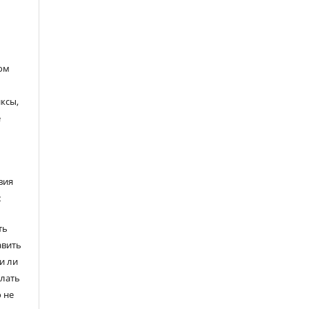
ом
ксы,
е
вия
:
ть
авить
и ли
елать
 не