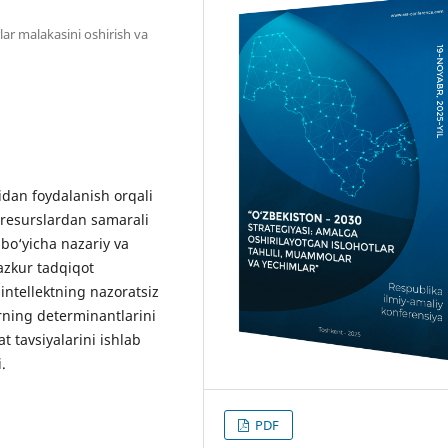
lar malakasini oshirish va
idan foydalanish orqali
 resurslardan samarali
 bo‘yicha nazariy va
azkur tadqiqot
 intellektning nazoratsiz
arning determinantlarini
t tavsiyalarini ishlab
.
PDF