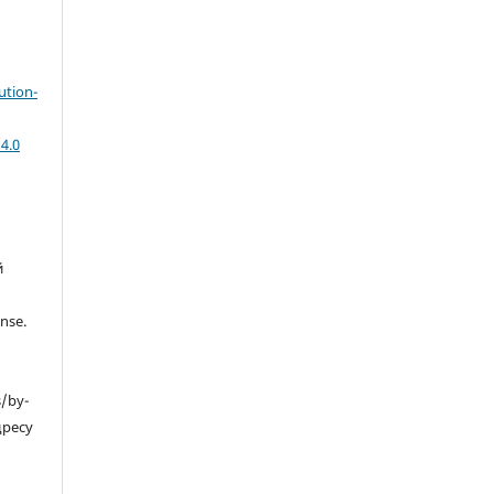
ution-
4.0
й
nse.
s/by-
дресу