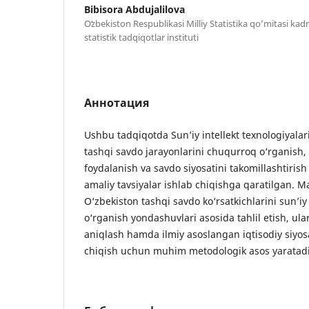
Bibisora Abdujalilova
Oʻzbekiston Respublikasi Milliy Statistika qo’mitasi kadr
statistik tadqiqotlar instituti
Аннотация
Ushbu tadqiqotda Sun’iy intellekt texnologiyalar
tashqi savdo jarayonlarini chuqurroq o‘rganish,
foydalanish va savdo siyosatini takomillashtirish
amaliy tavsiyalar ishlab chiqishga qaratilgan. M
O‘zbekiston tashqi savdo ko‘rsatkichlarini sun’iy
o‘rganish yondashuvlari asosida tahlil etish, ul
aniqlash hamda ilmiy asoslangan iqtisodiy siyosa
chiqish uchun muhim metodologik asos yaratadi