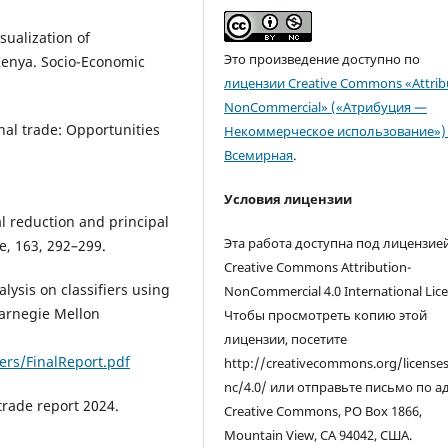
sualization of
Это произведение доступно по
Kenya. Socio-Economic
лицензии Creative Commons «Attrib
NonCommercial» («Атрибуция —
onal trade: Opportunities
Некоммерческое использование») 
Всемирная
.
Условия лицензии
l reduction and principal
Эта работа доступна под лицензие
, 163, 292–299.
Creative Commons Attribution-
alysis on classifiers using
NonCommercial 4.0 International Lice
Carnegie Mellon
Чтобы просмотреть копию этой
лицензии, посетите
rs/FinalReport.pdf
http://creativecommons.org/license
nc/4.0/ или отправьте письмо по а
trade report 2024.
Creative Commons, PO Box 1866,
Mountain View, CA 94042, США.