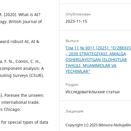
Опубликован
. (2020). What is AI?
2025-11-15
ogy. British Journal of
Выпуск
oward robust AI. AI &
Том 11 № 0011 (2025): “O‘ZBEKI
– 2030 STRATEGIYASI: AMALGA
OSHIRILAYOTGAN ISLOHOTLAR
va, F. N., Comin, C. H.,
TAHLILI, MUAMMOLAR VA
al component analysis: A
YECHIMLAR”
puting Surveys (CSUR),
Раздел
Исследовательские статьи
26). Foresee the unseen:
n international trade.
is Chicago.
Лицензия
s for special types of data
Copyright (c) 2025 Bibisora Abdujalil