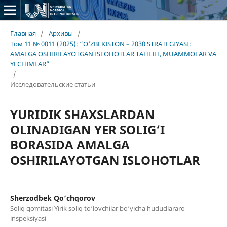
Главная
/
Архивы
/
Том 11 № 0011 (2025): “O‘ZBEKISTON – 2030 STRATEGIYASI:
AMALGA OSHIRILAYOTGAN ISLOHOTLAR TAHLILI, MUAMMOLAR VA
YECHIMLAR”
/
Исследовательские статьи
YURIDIK SHAXSLARDAN
OLINADIGAN YER SOLIG‘I
BORASIDA AMALGA
OSHIRILAYOTGAN ISLOHOTLAR
Sherzodbek Qo‘chqorov
Soliq qoʻmitasi Yirik soliq to‘lovchilar bo‘yicha hududlararo
inspeksiyasi