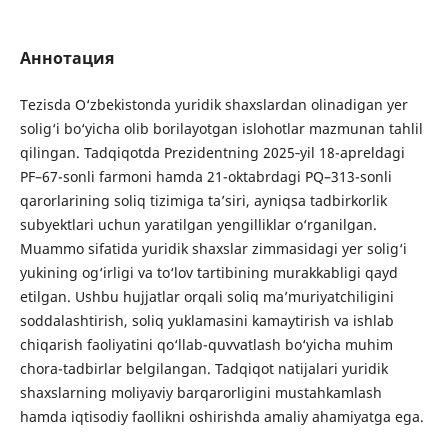
Аннотация
Tezisda O‘zbekistonda yuridik shaxslardan olinadigan yer
solig‘i bo‘yicha olib borilayotgan islohotlar mazmunan tahlil
qilingan. Tadqiqotda Prezidentning 2025‑yil 18-apreldagi
PF–67-sonli farmoni hamda 21-oktabrdagi PQ–313-sonli
qarorlarining soliq tizimiga ta’siri, ayniqsa tadbirkorlik
subyektlari uchun yaratilgan yengilliklar o‘rganilgan.
Muammo sifatida yuridik shaxslar zimmasidagi yer solig‘i
yukining og‘irligi va to‘lov tartibining murakkabligi qayd
etilgan. Ushbu hujjatlar orqali soliq ma’muriyatchiligini
soddalashtirish, soliq yuklamasini kamaytirish va ishlab
chiqarish faoliyatini qo‘llab-quvvatlash bo‘yicha muhim
chora-tadbirlar belgilangan. Tadqiqot natijalari yuridik
shaxslarning moliyaviy barqarorligini mustahkamlash
hamda iqtisodiy faollikni oshirishda amaliy ahamiyatga ega.