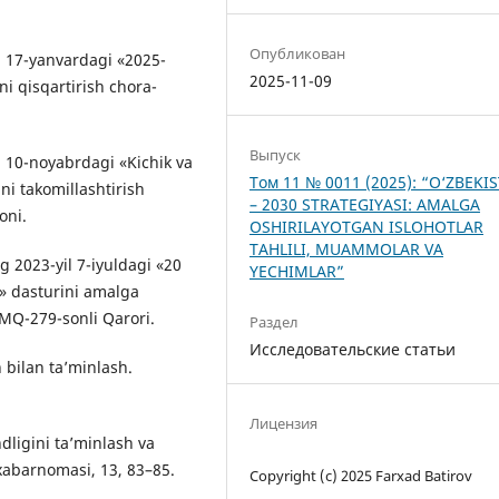
Опубликован
l 17-yanvardagi «2025-
2025-11-09
ni qisqartirish chora-
Выпуск
l 10-nоyabrdаgi «Kichik va
Том 11 № 0011 (2025): “O‘ZBEKI
ni takomillashtirish
– 2030 STRATEGIYASI: AMALGA
оni.
OSHIRILAYOTGAN ISLOHOTLAR
TAHLILI, MUAMMOLAR VA
 2023-yil 7-iyuldagi «20
YECHIMLAR”
» dasturini amalga
VMQ-279-sonli Qarori.
Раздел
Исследовательские статьи
 bilan ta’minlash.
Лицензия
ligini ta’minlash va
 xabarnomasi, 13, 83–85.
Copyright (c) 2025 Fаrxаd Batirov