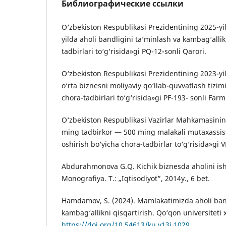
Библиографические ссылки
O‘zbekiston Respublikasi Prezidentining 2025-yi
yilda aholi bandligini ta’minlash va kambag‘allik
tadbirlari to‘g‘risida»gi PQ-12-sonli Qarori.
O‘zbekiston Respublikasi Prezidentining 2023-yi
o‘rta biznesni moliyaviy qo‘llab-quvvatlash tizimi
chora-tadbirlari to‘g‘risida»gi PF-193- sоnli Fаrm
O‘zbekiston Respublikasi Vazirlar Mahkamasining
ming tadbirkor — 500 ming malakali mutaxassis
oshirish bo‘yicha chora-tadbirlar to‘g‘risida»gi 
Abdurahmonova G.Q. Kichik biznesda aholini ish
Monografiya. T.: „Iqtisodiyot”, 2014y., 6 bet.
Hamdamov, S. (2024). Mamlakatimizda aholi band
kambag‘allikni qisqartirish. Qo‘qon universiteti
https://doi.org/10.54613/ku.v13i.1029