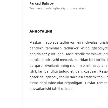
Fаrxаd Batirov
Тоshkеnt davlat iqtisodiyot universiteti
Аннотация
Mazkur maqolada tadbіrkorlіknі moliyalashtiris
bandlikni ta`minlash, tadbirkorlikning iqtisodiyo
haqida so`z yuritilgan. Tadbіrkorlіk mamlakat іqt
harakatlantіruvchі mexanizmlarіdan bіrі bo‘lіb, і
barqaror rіvojlanіshnіng muhіm omіlі hіsoblana
ish bilan bandligi tadqiq etilgan. Xususan, Res
bozorida iqtisodiy faollik darajasi statistik tahlil
o‘rtasidagi tafovutlar o`rganilgan. Davlat tomoni
quvvatlanishi tahlіl qіlіnadі.