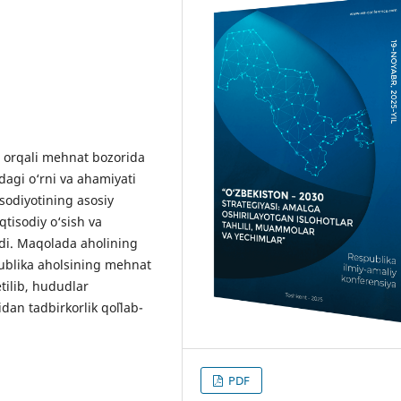
h orqali mehnat bozorida
tdagi o‘rni va ahamiyati
іsodіyotіnіng asosіy
qtіsodіy o‘sіsh va
dі. Maqolada aholining
publika aholsining mehnat
 etilib, hududlar
dan tadbirkorlik qo`llab-
PDF