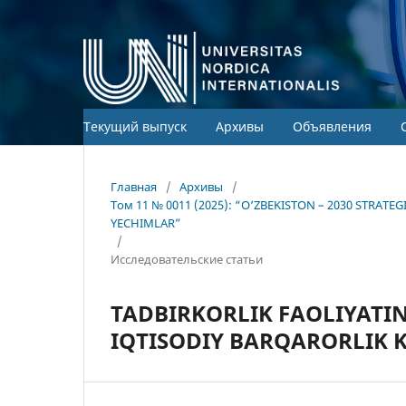
Текущий выпуск
Архивы
Объявления
Главная
/
Архивы
/
Том 11 № 0011 (2025): “O‘ZBEKISTON – 2030 STRA
YECHIMLAR”
/
Исследовательские статьи
TADBIRKORLIK FAOLIYATI
IQTISODIY BARQARORLIK K