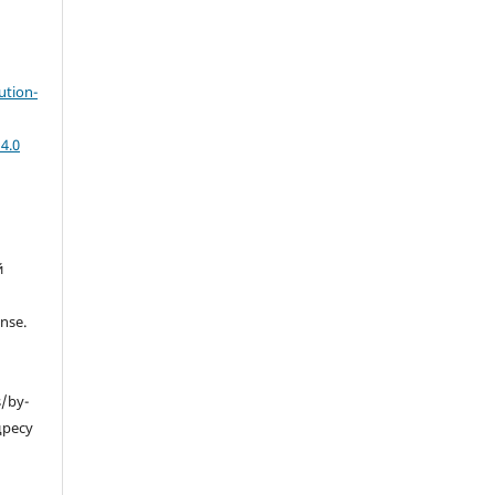
ution-
4.0
й
nse.
s/by-
дресу