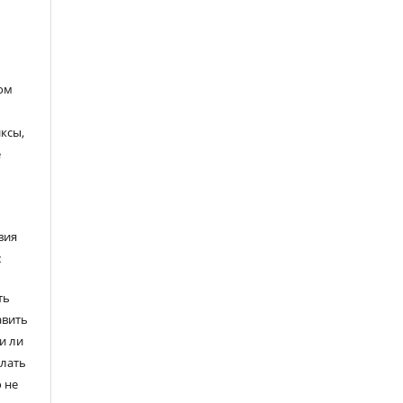
ом
ксы,
е
вия
:
ть
авить
и ли
елать
 не