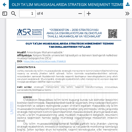
OLIY TA’LIM MUASSASALARIDA STRATEGIK MENEJMENT TIZIMINI TAKOMILLASHTIRISH YO‘LLARI