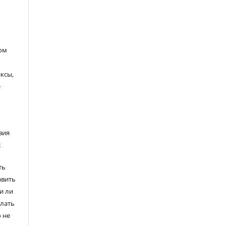
ом
ксы,
е
вия
:
ть
авить
и ли
елать
 не