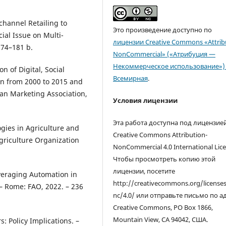
channel Retailing to
Это произведение доступно по
ial Issue on Multi-
лицензии Creative Commons «Attrib
174–181 b.
NonCommercial» («Атрибуция —
Некоммерческое использование») 
n of Digital, Social
Всемирная
.
on from 2000 to 2015 and
an Marketing Association,
Условия лицензии
Эта работа доступна под лицензие
ogies in Agriculture and
Creative Commons Attribution-
griculture Organization
NonCommercial 4.0 International Lice
Чтобы просмотреть копию этой
лицензии, посетите
everaging Automation in
http://creativecommons.org/license
– Rome: FAO, 2022. – 236
nc/4.0/ или отправьте письмо по а
Creative Commons, PO Box 1866,
Mountain View, CA 94042, США.
: Policy Implications. –