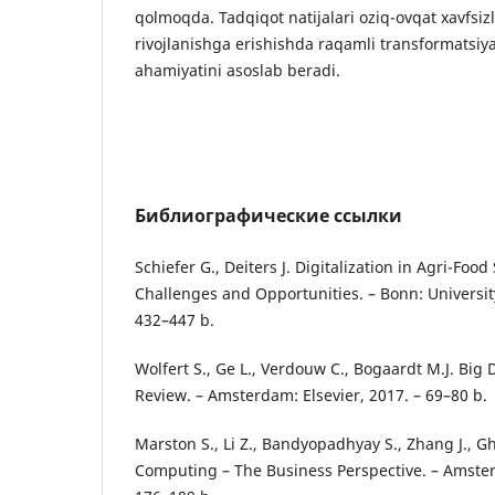
qolmoqda. Tadqiqot natijalari oziq-ovqat xavfsiz
rivojlanishga erishishda raqamli transformatsiy
ahamiyatini asoslab beradi.
Библиографические ссылки
Schiefer G., Deiters J. Digitalization in Agri-Foo
Challenges and Opportunities. – Bonn: Universit
432–447 b.
Wolfert S., Ge L., Verdouw C., Bogaardt M.J. Big
Review. – Amsterdam: Elsevier, 2017. – 69–80 b.
Marston S., Li Z., Bandyopadhyay S., Zhang J., G
Computing – The Business Perspective. – Amster