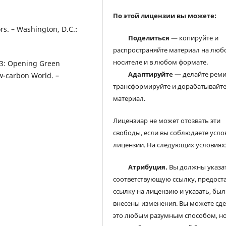
По этой лицензии вы можете:
rs. – Washington, D.C.:
Поделиться
— копируйте и
распространяйте материал на люб
носителе и в любом формате.
23: Opening Green
Адаптируйте
— делайте реми
w-carbon World. –
трансформируйте и дорабатывайт
материал.
Лицензиар не может отозвать эти
свободы, если вы соблюдаете усло
лицензии. На следующих условиях
Атрибуция.
Вы должны указа
соответствующую ссылку, предост
ссылку на лицензию и указать, был
внесены изменения. Вы можете сд
это любым разумным способом, но