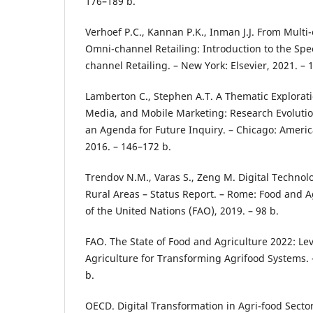
176–189 b.
Verhoef P.C., Kannan P.K., Inman J.J. From Multi-
Omni-channel Retailing: Introduction to the Spec
channel Retailing. – New York: Elsevier, 2021. – 
Lamberton C., Stephen A.T. A Thematic Exploratio
Media, and Mobile Marketing: Research Evoluti
an Agenda for Future Inquiry. – Chicago: Americ
2016. – 146–172 b.
Trendov N.M., Varas S., Zeng M. Digital Technol
Rural Areas – Status Report. – Rome: Food and A
of the United Nations (FAO), 2019. – 98 b.
FAO. The State of Food and Agriculture 2022: L
Agriculture for Transforming Agrifood Systems. 
b.
OECD. Digital Transformation in Agri-food Sectors