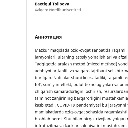
Baxtigul Tolipova
Xalqoro Nordik universiteti
Аннотация
Mazkur maqolada oziq-ovqat sanoatida raqamli 
jarayonlari, ularning asosiy yo‘nalishlari va afzall
Tadqiqotda aralash metod (mixed method) yondas
adabiyotlar tahlili va xalqaro tajribani solishtirma
borilgan. Natijalar shuni ko‘rsatadiki, raqamli t
IoT, sun’iy intellekt, bulut texnologiyalari va omn
chiqarish samaradorligini oshirish, resurslardan
ta’minot zanjirining barqarorligini mustahkam
kasb etadi. COVID-19 pandemiyasi bu jarayonni t
mamlakatlarda oziq-ovqat sohasida raqamlashtir
boshlab berdi. Shu bilan birga, rivojlanayotgan
infratuzilma va kadrlar salohiyatini mustahkaml