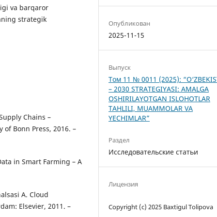
ligi va barqaror
aning strategik
Опубликован
2025-11-15
Выпуск
Том 11 № 0011 (2025): “O‘ZBEKI
– 2030 STRATEGIYASI: AMALGA
OSHIRILAYOTGAN ISLOHOTLAR
TAHLILI, MUAMMOLAR VA
d Supply Chains –
YECHIMLAR”
y of Bonn Press, 2016. –
Раздел
Исследовательские статьи
 Data in Smart Farming – A
Лицензия
halsasi A. Cloud
dam: Elsevier, 2011. –
Copyright (c) 2025 Baxtigul Tolipova