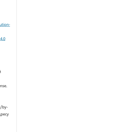
ution-
4.0
й
nse.
s/by-
дресу