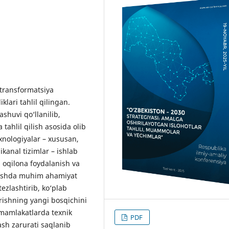
transformatsiya
iklari tahlil qilingan.
huvi qo‘llanilib,
 tahlil qilish asosida olib
exnologiyalar – xususan,
ikanal tizimlar – ishlab
 oqilona foydalanish va
lashda muhim ahamiyat
ezlashtirib, ko‘plab
ishning yangi bosqichini
 mamlakatlarda texnik
PDF
ash zarurati saqlanib