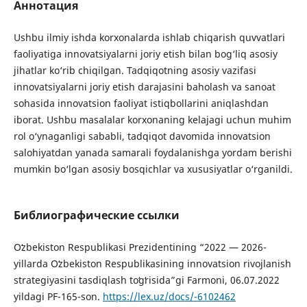
Аннотация
Ushbu ilmiy ishda korxonalarda ishlab chiqarish quvvatlari
faoliyatiga innovatsiyalarni joriy etish bilan bog‘liq asosiy
jihatlar ko‘rib chiqilgan. Tadqiqotning asosiy vazifasi
innovatsiyalarni joriy etish darajasini baholash va sanoat
sohasida innovatsion faoliyat istiqbollarini aniqlashdan
iborat. Ushbu masalalar korxonaning kelajagi uchun muhim
rol o‘ynaganligi sababli, tadqiqot davomida innovatsion
salohiyatdan yanada samarali foydalanishga yordam berishi
mumkin bo‘lgan asosiy bosqichlar va xususiyatlar o‘rganildi.
Библиографические ссылки
Oʻzbekiston Respublikasi Prezidentining “2022 — 2026-
yillarda Oʻzbekiston Respublikasining innovatsion rivojlanish
strategiyasini tasdiqlash toʻgʻrisida”gi Farmoni, 06.07.2022
yildagi PF-165-son.
https://lex.uz/docs/-6102462