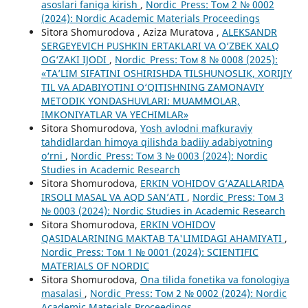
asoslari faniga kirish
,
Nordic_Press: Том 2 № 0002
(2024): Nordic Academic Materials Proceedings
Sitora Shomurodova , Aziza Muratova ,
ALEKSANDR
SERGEYEVICH PUSHKIN ERTAKLARI VA O‘ZBEK XALQ
OG‘ZAKI IJODI
,
Nordic_Press: Том 8 № 0008 (2025):
«TA’LIM SIFATINI OSHIRISHDA TILSHUNOSLIK, XORIJIY
TIL VA ADABIYOTINI O‘QITISHNING ZAMONAVIY
METODIK YONDASHUVLARI: MUAMMOLAR,
IMKONIYATLAR VA YECHIMLAR»
Sitora Shomurodova,
Yosh avlodni mafkuraviy
tahdidlardan himoya qilishda badiiy adabiyotning
o‘rni
,
Nordic_Press: Том 3 № 0003 (2024): Nordic
Studies in Academic Research
Sitora Shomurodova,
ERKIN VOHIDOV G‘AZALLARIDA
IRSOLI MASAL VA AQD SAN’ATI
,
Nordic_Press: Том 3
№ 0003 (2024): Nordic Studies in Academic Research
Sitora Shomurodova,
ERKIN VOHIDOV
QASIDALARINING MAKTAB TA'LIMIDAGI AHAMIYATI
,
Nordic_Press: Том 1 № 0001 (2024): SCIENTIFIC
MATERIALS OF NORDIC
Sitora Shomurodova,
Ona tilida fonetika va fonologiya
masalasi
,
Nordic_Press: Том 2 № 0002 (2024): Nordic
Academic Materials Proceedings