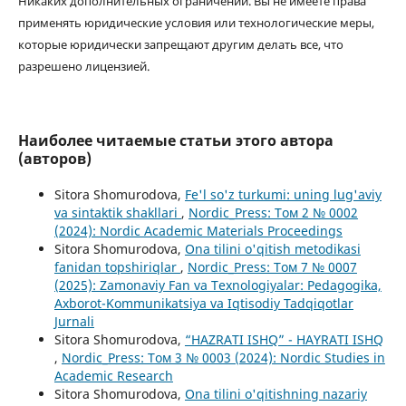
Никаких дополнительных ограничений. Вы не имеете права
применять юридические условия или технологические меры,
которые юридически запрещают другим делать все, что
разрешено лицензией.
Наиболее читаемые статьи этого автора
(авторов)
Sitora Shomurodova,
Fe'l so'z turkumi: uning lug'aviy
va sintaktik shakllari
,
Nordic_Press: Том 2 № 0002
(2024): Nordic Academic Materials Proceedings
Sitora Shomurodova,
Ona tilini o'qitish metodikasi
fanidan topshiriqlar
,
Nordic_Press: Том 7 № 0007
(2025): Zamonaviy Fan va Texnologiyalar: Pedagogika,
Axborot-Kommunikatsiya va Iqtisodiy Tadqiqotlar
Jurnali
Sitora Shomurodova,
“HAZRATI ISHQ” - HAYRATI ISHQ
,
Nordic_Press: Том 3 № 0003 (2024): Nordic Studies in
Academic Research
Sitora Shomurodova,
Ona tilini o'qitishning nazariy