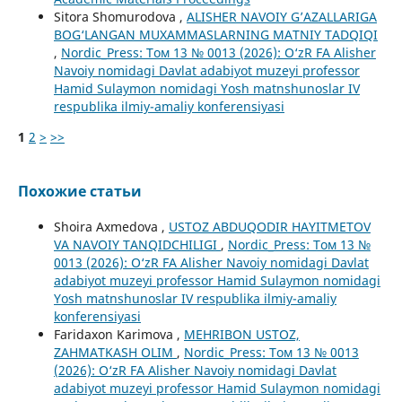
Sitora Shomurodova ,
ALISHER NAVOIY G’AZALLARIGA
BOG‘LANGAN MUXAMMASLARNING MATNIY TADQIQI
,
Nordic_Press: Том 13 № 0013 (2026): O‘zR FA Alisher
Navoiy nomidagi Davlat adabiyot muzeyi professor
Hamid Sulaymon nomidagi Yosh matnshunoslar IV
respublika ilmiy-amaliy konferensiyasi
1
2
>
>>
Похожие статьи
Shoira Axmedova ,
USTOZ ABDUQODIR HAYITMETOV
VA NAVOIY TANQIDCHILIGI
,
Nordic_Press: Том 13 №
0013 (2026): O‘zR FA Alisher Navoiy nomidagi Davlat
adabiyot muzeyi professor Hamid Sulaymon nomidagi
Yosh matnshunoslar IV respublika ilmiy-amaliy
konferensiyasi
Faridaxon Karimova ,
MEHRIBON USTOZ,
ZAHMATKASH OLIM
,
Nordic_Press: Том 13 № 0013
(2026): O‘zR FA Alisher Navoiy nomidagi Davlat
adabiyot muzeyi professor Hamid Sulaymon nomidagi