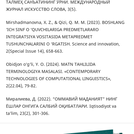
ТАЛМЕҲ САНЪАТИНИНГ ЎРНИ. МЕЖДУНАРОДНЫЙ
ЖУРНАЛ ИСКУССТВО СЛОВА, 3(5).
Mirshadmanovna, X. Z., & Qizi, Q. M. M. (2023). BOSHLANG
‘ICH SINF O ‘QUVCHILARIGA PREDMETLARARO
INTEGRATSIYA VOSITASIDA METAPREDMET
TUSHUNCHALARINI O ‘RGATISH. Science and innovation,
2(Special Issue 14), 658-663.
Obidjon o‘g‘li, Y. O. (2024). MATN TAHLILIDA
TERMINOLOGIYA MASALASI. «CONTEMPORARY
TECHNOLOGIES OF COMPUTATIONAL LINGUISTICS»,
2(22.04), 79-82.
Миралиева, Д. (2022). “ОММАВИЙ МАДАНИЯТ” НИНГ
ЁШЛАР ОНГИГА САЛБИЙ ОҚИБАТЛАРИ. Iqtisodiyot va
taʼlim, 23(2), 301-306.