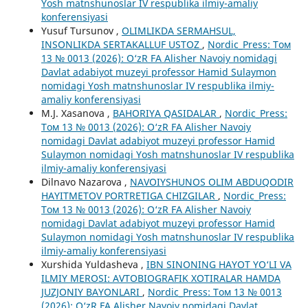
Yosh matnshunoslar IV respublika ilmiy-amaliy
konferensiyasi
Yusuf Tursunov ,
OLIMLIKDA SERMAHSUL,
INSONLIKDA SERTAKALLUF USTOZ
,
Nordic_Press: Том
13 № 0013 (2026): O‘zR FA Alisher Navoiy nomidagi
Davlat adabiyot muzeyi professor Hamid Sulaymon
nomidagi Yosh matnshunoslar IV respublika ilmiy-
amaliy konferensiyasi
M.J. Xasanova ,
BAHORIYA QASIDALAR
,
Nordic_Press:
Том 13 № 0013 (2026): O‘zR FA Alisher Navoiy
nomidagi Davlat adabiyot muzeyi professor Hamid
Sulaymon nomidagi Yosh matnshunoslar IV respublika
ilmiy-amaliy konferensiyasi
Dilnavo Nazarova ,
NAVOIYSHUNOS OLIM ABDUQODIR
HAYITMETOV PORTRETIGA CHIZGILAR
,
Nordic_Press:
Том 13 № 0013 (2026): O‘zR FA Alisher Navoiy
nomidagi Davlat adabiyot muzeyi professor Hamid
Sulaymon nomidagi Yosh matnshunoslar IV respublika
ilmiy-amaliy konferensiyasi
Xurshida Yuldasheva ,
IBN SINONING HAYOT YO‘LI VA
ILMIY MEROSI: AVTOBIOGRAFIK XOTIRALAR HAMDA
JUZJONIY BAYONLARI
,
Nordic_Press: Том 13 № 0013
(2026): O‘zR FA Alisher Navoiy nomidagi Davlat