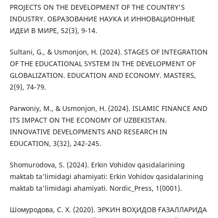
PROJECTS ON THE DEVELOPMENT OF THE COUNTRY'S
INDUSTRY. ОБРАЗОВАНИЕ НАУКА И ИННОВАЦИОННЫЕ
ИДЕИ В МИРЕ, 52(3), 9-14.
Sultani, G., & Usmonjon, H. (2024). STAGES OF INTEGRATION
OF THE EDUCATIONAL SYSTEM IN THE DEVELOPMENT OF
GLOBALIZATION. EDUCATION AND ECONOMY. MASTERS,
2(9), 74-79.
Parwoniy, M., & Usmonjon, H. (2024). ISLAMIC FINANCE AND
ITS IMPACT ON THE ECONOMY OF UZBEKISTAN.
INNOVATIVE DEVELOPMENTS AND RESEARCH IN
EDUCATION, 3(32), 242-245.
Shomurodova, S. (2024). Erkin Vohidov qasidalarining
maktab ta'limidagi ahamiyati: Erkin Vohidov qasidalarining
maktab ta'limidagi ahamiyati. Nordic_Press, 1(0001).
Шомуродова, С. Х. (2020). ЭРКИН ВОҲИДОВ ҒАЗАЛЛАРИДА