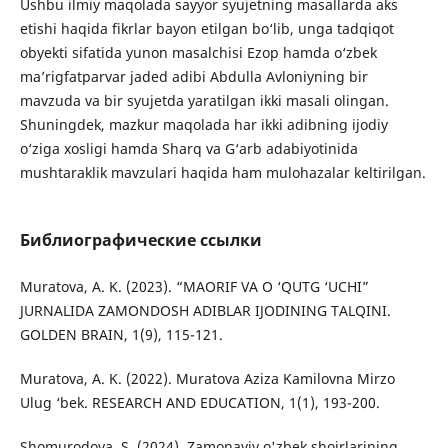
Ushbu ilmiy maqolada sayyor syujetning masallarda aks
etishi haqida fikrlar bayon etilgan bo‘lib, unga tadqiqot
obyekti sifatida yunon masalchisi Ezop hamda o‘zbek
ma’rigfatparvar jaded adibi Abdulla Avloniyning bir
mavzuda va bir syujetda yaratilgan ikki masali olingan.
Shuningdek, mazkur maqolada har ikki adibning ijodiy
o‘ziga xosligi hamda Sharq va G‘arb adabiyotinida
mushtaraklik mavzulari haqida ham mulohazalar keltirilgan.
Библиографические ссылки
Muratova, A. K. (2023). “MAORIF VA O ‘QUTG ‘UCHI”
JURNALIDA ZAMONDOSH ADIBLAR IJODINING TALQINI.
GOLDEN BRAIN, 1(9), 115-121.
Muratova, A. K. (2022). Muratova Aziza Kamilovna Mirzo
Ulug ‘bek. RESEARCH AND EDUCATION, 1(1), 193-200.
Shomurodova, S. (2024). Zamonaviy o'zbek shoirlarining