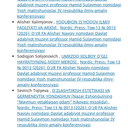
adabiyot muzeyi professor Hamid Sulaymon nomidagi
Yosh matnshunoslar IV respublika ilmiy-amaliy
konferensiyasi
Alisher Xalimjonov ,
YOQUBJON IS’HOQOV ILMIY
FAOLIYATI VA ARXIVI
,
Nordic_Press: Том 13 № 0013
(2026): O‘zR FA Alisher Navoiy nomidagi Davlat
adabiyot muzeyi professor Hamid Sulaymon nomidagi
Yosh matnshunoslar IV respublika ilmiy-amaliy
konferensiyasi
Sodiqjon Solijonovich ,
UMRZOQ XOLBOY O‘GʻLI
HAYRATIYNING IJODIY MEROSI
,
Nordic_Press: Том 13
№ 0013 (2026): O‘zR FA Alisher Navoiy nomidagi
Davlat adabiyot muzeyi professor Hamid Sulaymon
nomidagi Yosh matnshunoslar IV respublika ilmiy-
amaliy konferensiyasi
Sevinch Tojiyeva ,
O‘ZLASHTIRISH ESTETIKASI VA
GERMENEVTIK YONDASHUV (Nazar Eshonqulning
“Maymun yetaklagan odam” hikoyasi misolida)
,
Nordic_Press: Том 13 № 0013 (2026): O‘zR FA Alisher
Navoiy nomidagi Davlat adabiyot muzeyi professor
Hamid Sulaymon nomidagi Yosh matnshunoslar IV
respublika ilmiy-amaliy konferensiyasi