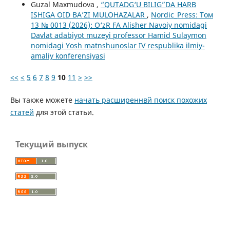
Guzal Maxmudova ,
“QUTADG‘U BILIG”DA HARB
ISHIGA OID BA’ZI MULOHAZALAR
,
Nordic_Press: Том
13 № 0013 (2026): O‘zR FA Alisher Navoiy nomidagi
Davlat adabiyot muzeyi professor Hamid Sulaymon
nomidagi Yosh matnshunoslar IV respublika ilmiy-
amaliy konferensiyasi
<<
<
5
6
7
8
9
10
11
>
>>
Вы также можете
начать расширеннвй поиск похожих
статей
для этой статьи.
Текущий выпуск