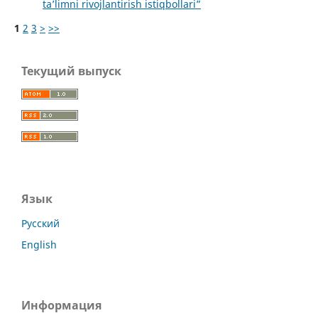
ta’limni rivojlantirish istiqbollari”
1
2
3
>
>>
Текущий выпуск
Язык
Русский
English
Информация