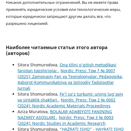
Никаких дополнительных ограничений. Вы не имеете права
применять юридические условия или технологические меры,
которые юридически запрещают другим делать все, что
разрешено лицензией.
Наиболее читаемые статьи этого автора
(авторов)
Sitora Shomurodova,
Ona tilini o'qitish metodikasi
fanidan topshiriqlar
,
Nordic_Press: Том 7 № 0007
(2025): Zamonaviy Fan va Texnologiyalar: Pedagogika,
Axborot-Kommunikatsiya va Iqtisodiy Tadqiqotlar
Jurnali
Sitora Shomurodova,
Fe'l so'z turkumi: uning lug'aviy
va sintaktik shakllari
,
Nordic_Press: Том 2 № 0002
(2024): Nordic Academic Materials Proceedings
Aziza Muratova,
BOLALAR ADABIYOTI FANINING
NAZARIY ASOSLARI
,
Nordic_Press: Том 3 № 0003
(2024): Nordic Studies in Academic Research
Sitora Shomurodova,
“HAZRATI ISHQ” - HAYRATI ISHQ