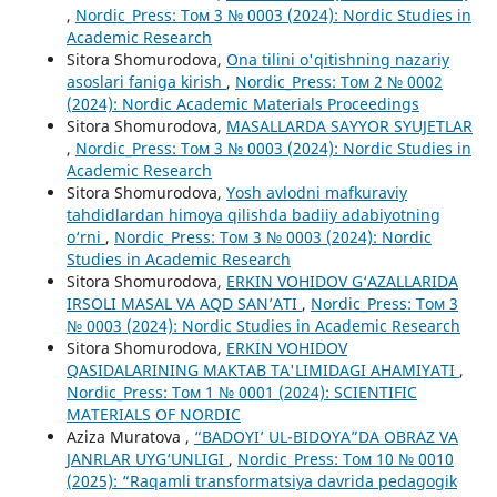
,
Nordic_Press: Том 3 № 0003 (2024): Nordic Studies in
Academic Research
Sitora Shomurodova,
Ona tilini o'qitishning nazariy
asoslari faniga kirish
,
Nordic_Press: Том 2 № 0002
(2024): Nordic Academic Materials Proceedings
Sitora Shomurodova,
MASALLARDA SAYYOR SYUJETLAR
,
Nordic_Press: Том 3 № 0003 (2024): Nordic Studies in
Academic Research
Sitora Shomurodova,
Yosh avlodni mafkuraviy
tahdidlardan himoya qilishda badiiy adabiyotning
o‘rni
,
Nordic_Press: Том 3 № 0003 (2024): Nordic
Studies in Academic Research
Sitora Shomurodova,
ERKIN VOHIDOV G‘AZALLARIDA
IRSOLI MASAL VA AQD SAN’ATI
,
Nordic_Press: Том 3
№ 0003 (2024): Nordic Studies in Academic Research
Sitora Shomurodova,
ERKIN VOHIDOV
QASIDALARINING MAKTAB TA'LIMIDAGI AHAMIYATI
,
Nordic_Press: Том 1 № 0001 (2024): SCIENTIFIC
MATERIALS OF NORDIC
Aziza Muratova ,
“BADOYI’ UL-BIDOYA”DA OBRAZ VA
JANRLAR UYG‘UNLIGI
,
Nordic_Press: Том 10 № 0010
(2025): “Raqamli transformatsiya davrida pedagogik