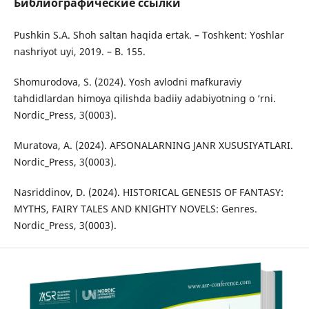
Библиографические ссылки
Pushkin S.A. Shоh saltan haqida ertak. – Tоshkent: Yоshlar
nashriyоt uyi, 2019. – B. 155.
Shomurodova, S. (2024). Yosh avlodni mafkuraviy
tahdidlardan himoya qilishda badiiy adabiyotning o ‘rni.
Nordic_Press, 3(0003).
Muratova, A. (2024). AFSONALARNING JANR XUSUSIYATLARI.
Nordic_Press, 3(0003).
Nasriddinov, D. (2024). HISTORICAL GENESIS OF FANTASY:
MYTHS, FAIRY TALES AND KNIGHTY NOVELS: Genres.
Nordic_Press, 3(0003).