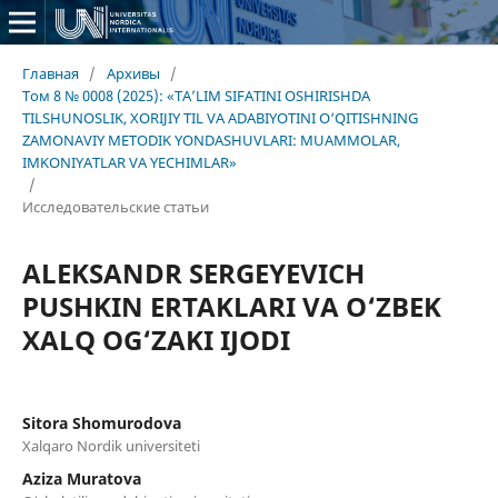
Главная
/
Архивы
/
Том 8 № 0008 (2025): «TA’LIM SIFATINI OSHIRISHDA
TILSHUNOSLIK, XORIJIY TIL VA ADABIYOTINI O‘QITISHNING
ZAMONAVIY METODIK YONDASHUVLARI: MUAMMOLAR,
IMKONIYATLAR VA YECHIMLAR»
/
Исследовательские статьи
ALEKSANDR SERGEYEVICH
PUSHKIN ERTAKLARI VA O‘ZBEK
XALQ OG‘ZAKI IJODI
Sitora Shomurodova
Xalqaro Nordik universiteti
Aziza Muratova