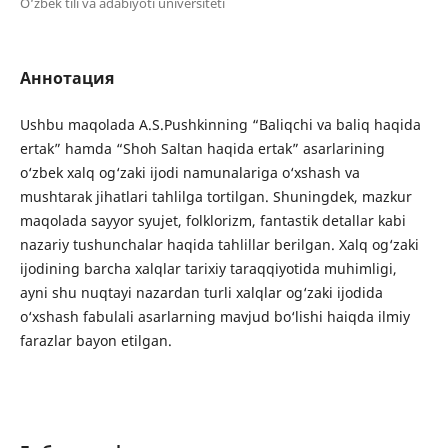
O‘zbek tili va adabiyoti universiteti
Аннотация
Ushbu maqolada A.S.Pushkinning “Baliqchi va baliq haqida
ertak” hamda “Shoh Saltan haqida ertak” asarlarining
o‘zbek xalq og‘zaki ijodi namunalariga o‘xshash va
mushtarak jihatlari tahlilga tortilgan. Shuningdek, mazkur
maqolada sayyor syujet, folklorizm, fantastik detallar kabi
nazariy tushunchalar haqida tahlillar berilgan. Xalq og‘zaki
ijodining barcha xalqlar tarixiy taraqqiyotida muhimligi,
ayni shu nuqtayi nazardan turli xalqlar og‘zaki ijodida
o‘xshash fabulali asarlarning mavjud bo‘lishi haiqda ilmiy
farazlar bayon etilgan.