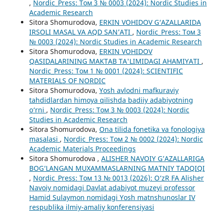
,
Nordic_Press: Том 3 № 0003 (2024): Nordic Studies in
Academic Research
Sitora Shomurodova,
ERKIN VOHIDOV G‘AZALLARIDA
IRSOLI MASAL VA AQD SAN’ATI
,
Nordic_Press: Том 3
№ 0003 (2024): Nordic Studies in Academic Research
Sitora Shomurodova,
ERKIN VOHIDOV
QASIDALARINING MAKTAB TA'LIMIDAGI AHAMIYATI
,
Nordic_Press: Том 1 № 0001 (2024): SCIENTIFIC
MATERIALS OF NORDIC
Sitora Shomurodova,
Yosh avlodni mafkuraviy
tahdidlardan himoya qilishda badiiy adabiyotning
o‘rni
,
Nordic_Press: Том 3 № 0003 (2024): Nordic
Studies in Academic Research
Sitora Shomurodova,
Ona tilida fonetika va fonologiya
masalasi
,
Nordic_Press: Том 2 № 0002 (2024): Nordic
Academic Materials Proceedings
Sitora Shomurodova ,
ALISHER NAVOIY G’AZALLARIGA
BOG‘LANGAN MUXAMMASLARNING MATNIY TADQIQI
,
Nordic_Press: Том 13 № 0013 (2026): O‘zR FA Alisher
Navoiy nomidagi Davlat adabiyot muzeyi professor
Hamid Sulaymon nomidagi Yosh matnshunoslar IV
respublika ilmiy-amaliy konferensiyasi