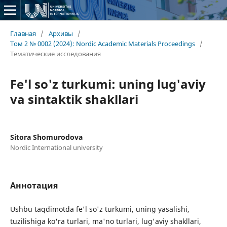
Главная
/
Архивы
/
Том 2 № 0002 (2024): Nordic Academic Materials Proceedings
/
Тематические исследования
Fe'l so'z turkumi: uning lug'aviy
va sintaktik shakllari
Sitora Shomurodova
Nordic International university
Аннотация
Ushbu taqdimotda fe'l so'z turkumi, uning yasalishi,
tuzilishiga ko'ra turlari, ma'no turlari, lug'aviy shakllari,