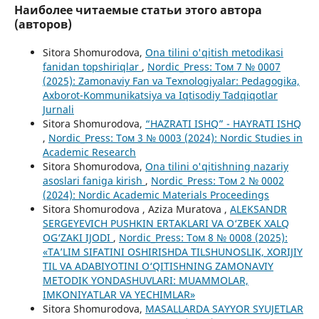
Наиболее читаемые статьи этого автора
(авторов)
Sitora Shomurodova,
Ona tilini o'qitish metodikasi
fanidan topshiriqlar
,
Nordic_Press: Том 7 № 0007
(2025): Zamonaviy Fan va Texnologiyalar: Pedagogika,
Axborot-Kommunikatsiya va Iqtisodiy Tadqiqotlar
Jurnali
Sitora Shomurodova,
“HAZRATI ISHQ” - HAYRATI ISHQ
,
Nordic_Press: Том 3 № 0003 (2024): Nordic Studies in
Academic Research
Sitora Shomurodova,
Ona tilini o'qitishning nazariy
asoslari faniga kirish
,
Nordic_Press: Том 2 № 0002
(2024): Nordic Academic Materials Proceedings
Sitora Shomurodova , Aziza Muratova ,
ALEKSANDR
SERGEYEVICH PUSHKIN ERTAKLARI VA O‘ZBEK XALQ
OG‘ZAKI IJODI
,
Nordic_Press: Том 8 № 0008 (2025):
«TA’LIM SIFATINI OSHIRISHDA TILSHUNOSLIK, XORIJIY
TIL VA ADABIYOTINI O‘QITISHNING ZAMONAVIY
METODIK YONDASHUVLARI: MUAMMOLAR,
IMKONIYATLAR VA YECHIMLAR»
Sitora Shomurodova,
MASALLARDA SAYYOR SYUJETLAR