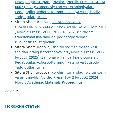
Navoiy ilgari surgan g'oyalar
,
Nordic_Press: Том 7 №
0007 (2025): Zamonaviy Fan va Texnologiyalar:
Pedagogika, Axborot-Kommunikatsiya va Iqtisodiy
Tadqiqotlar Jurnali
Sitora Shomurodova ,
ALISHER NAVOIY
G‘AZALLARINING XIX ASR BAYOZLARIDAGI AHAMIYATI
,
Nordic_Press: Том 10 № 0010 (2025): “Raqamli
transformatsiya davrida pedagogik ta’limni
rivojlantirish istiqbollari”
Sitora Shomurodova,
Ona tili o'qitish metodikasi
fanidan oraliq nazorat savollari
,
Nordic_Press: Том 7
№ 0007 (2025): Zamonaviy Fan va Texnologiyalar:
Pedagogika, Axborot-Kommunikatsiya va Iqtisodiy
Tadqiqotlar Jurnali
Sitora Shomurodova,
Ko'chim turlaridagi o'ziga xoslik
va umumiylik
,
Nordic_Press: Том 2 № 0002 (2024):
Nordic Academic Materials Proceedings
<<
<
1
2
Похожие статьи