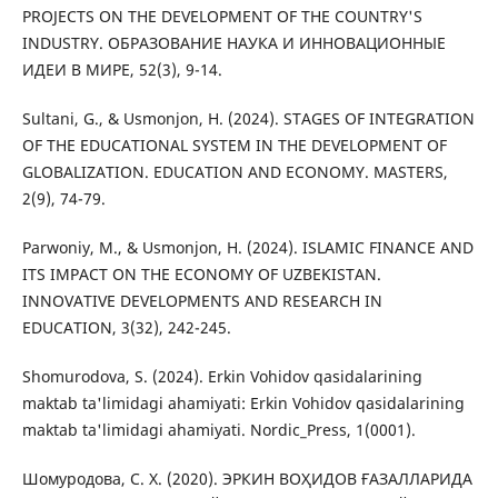
PROJECTS ON THE DEVELOPMENT OF THE COUNTRY'S
INDUSTRY. ОБРАЗОВАНИЕ НАУКА И ИННОВАЦИОННЫЕ
ИДЕИ В МИРЕ, 52(3), 9-14.
Sultani, G., & Usmonjon, H. (2024). STAGES OF INTEGRATION
OF THE EDUCATIONAL SYSTEM IN THE DEVELOPMENT OF
GLOBALIZATION. EDUCATION AND ECONOMY. MASTERS,
2(9), 74-79.
Parwoniy, M., & Usmonjon, H. (2024). ISLAMIC FINANCE AND
ITS IMPACT ON THE ECONOMY OF UZBEKISTAN.
INNOVATIVE DEVELOPMENTS AND RESEARCH IN
EDUCATION, 3(32), 242-245.
Shomurodova, S. (2024). Erkin Vohidov qasidalarining
maktab ta'limidagi ahamiyati: Erkin Vohidov qasidalarining
maktab ta'limidagi ahamiyati. Nordic_Press, 1(0001).
Шомуродова, С. Х. (2020). ЭРКИН ВОҲИДОВ ҒАЗАЛЛАРИДА