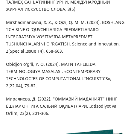
ТАЛМЕҲ САНЪАТИНИНГ ЎРНИ. МЕЖДУНАРОДНЫЙ
ЖУРНАЛ ИСКУССТВО СЛОВА, 3(5).
Mirshadmanovna, X. Z., & Qizi, Q. M. M. (2023). BOSHLANG
‘ICH SINF O ‘QUVCHILARIGA PREDMETLARARO
INTEGRATSIYA VOSITASIDA METAPREDMET
TUSHUNCHALARINI O ‘RGATISH. Science and innovation,
2(Special Issue 14), 658-663.
Obidjon o‘g‘li, Y. O. (2024). MATN TAHLILIDA
TERMINOLOGIYA MASALASI. «CONTEMPORARY
TECHNOLOGIES OF COMPUTATIONAL LINGUISTICS»,
2(22.04), 79-82.
Миралиева, Д. (2022). “ОММАВИЙ МАДАНИЯТ” НИНГ
ЁШЛАР ОНГИГА САЛБИЙ ОҚИБАТЛАРИ. Iqtisodiyot va
taʼlim, 23(2), 301-306.