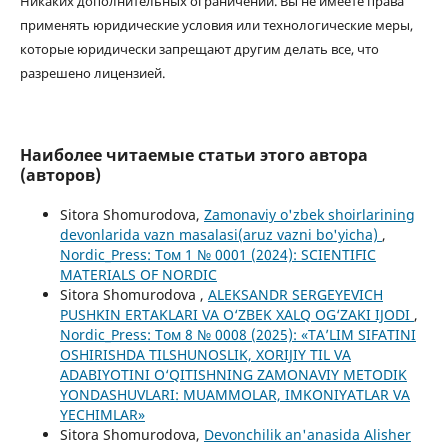
Никаких дополнительных ограничений. Вы не имеете права
применять юридические условия или технологические меры,
которые юридически запрещают другим делать все, что
разрешено лицензией.
Наиболее читаемые статьи этого автора
(авторов)
Sitora Shomurodova,
Zamonaviy o'zbek shoirlarining
devonlarida vazn masalasi(aruz vazni bo'yicha)
,
Nordic_Press: Том 1 № 0001 (2024): SCIENTIFIC
MATERIALS OF NORDIC
Sitora Shomurodova ,
ALEKSANDR SERGEYEVICH
PUSHKIN ERTAKLARI VA O‘ZBEK XALQ OG‘ZAKI IJODI
,
Nordic_Press: Том 8 № 0008 (2025): «TA’LIM SIFATINI
OSHIRISHDA TILSHUNOSLIK, XORIJIY TIL VA
ADABIYOTINI O‘QITISHNING ZAMONAVIY METODIK
YONDASHUVLARI: MUAMMOLAR, IMKONIYATLAR VA
YECHIMLAR»
Sitora Shomurodova,
Devonchilik an'anasida Alisher