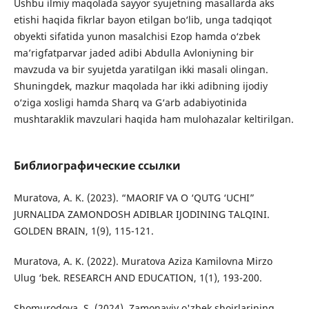
Ushbu ilmiy maqolada sayyor syujetning masallarda aks
etishi haqida fikrlar bayon etilgan bo‘lib, unga tadqiqot
obyekti sifatida yunon masalchisi Ezop hamda o‘zbek
ma’rigfatparvar jaded adibi Abdulla Avloniyning bir
mavzuda va bir syujetda yaratilgan ikki masali olingan.
Shuningdek, mazkur maqolada har ikki adibning ijodiy
o‘ziga xosligi hamda Sharq va G‘arb adabiyotinida
mushtaraklik mavzulari haqida ham mulohazalar keltirilgan.
Библиографические ссылки
Muratova, A. K. (2023). “MAORIF VA O ‘QUTG ‘UCHI”
JURNALIDA ZAMONDOSH ADIBLAR IJODINING TALQINI.
GOLDEN BRAIN, 1(9), 115-121.
Muratova, A. K. (2022). Muratova Aziza Kamilovna Mirzo
Ulug ‘bek. RESEARCH AND EDUCATION, 1(1), 193-200.
Shomurodova, S. (2024). Zamonaviy o'zbek shoirlarining