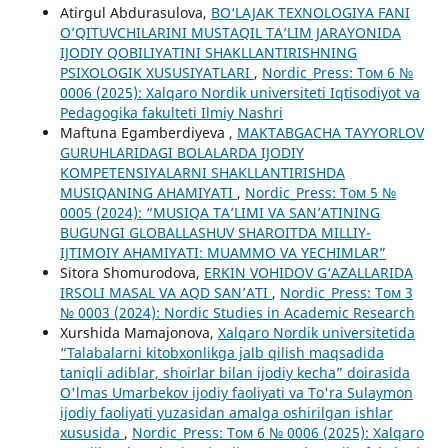
Atirgul Abdurasulova,
BO‘LAJAK TEXNOLOGIYA FANI
O’QITUVCHILARINI MUSTAQIL TA’LIM JARAYONIDA
IJODIY QOBILIYATINI SHAKLLANTIRISHNING
PSIXOLOGIK XUSUSIYATLARI
,
Nordic_Press: Том 6 №
0006 (2025): Xalqaro Nordik universiteti Iqtisodiyot va
Pedagogika fakulteti Ilmiy Nashri
Maftuna Egamberdiyeva ,
MAKTABGACHA TAYYORLOV
GURUHLARIDAGI BOLALARDA IJODIY
KOMPETENSIYALARNI SHAKLLANTIRISHDA
MUSIQANING AHAMIYATI
,
Nordic_Press: Том 5 №
0005 (2024): “MUSIQA TA’LIMI VA SAN’ATINING
BUGUNGI GLOBALLASHUV SHAROITDA MILLIY-
IJTIMOIY AHAMIYATI: MUAMMO VA YECHIMLAR”
Sitora Shomurodova,
ERKIN VOHIDOV G‘AZALLARIDA
IRSOLI MASAL VA AQD SAN’ATI
,
Nordic_Press: Том 3
№ 0003 (2024): Nordic Studies in Academic Research
Xurshida Mamajonova,
Xalqaro Nordik universitetida
“Talabalarni kitobxonlikga jalb qilish maqsadida
taniqli adiblar, shoirlar bilan ijodiy kecha” doirasida
O'lmas Umarbekov ijodiy faoliyati va To'ra Sulaymon
ijodiy faoliyati yuzasidan amalga oshirilgan ishlar
xususida
,
Nordic_Press: Том 6 № 0006 (2025): Xalqaro