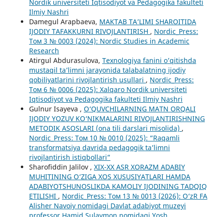
Nordik universiteti Iqtisodiyot va Pedagogika fakulteti
Ilmiy Nashri
Damegul Arapbaeva,
MAKTAB TA’LIMI SHAROITIDA
IJODIY TAFAKKURNI RIVOJLANTIRISH
,
Nordic_Press:
Том 3 № 0003 (2024): Nordic Studies in Academic
Research
Atirgul Abdurasulova,
Texnologiya fanini o’qitishda
mustaqil ta’limni jarayonida talabalatning ijodiy
qobiliyatlarini rivojlantirish usullari
,
Nordic_Press:
Том 6 № 0006 (2025): Xalqaro Nordik universiteti
Iqtisodiyot va Pedagogika fakulteti Ilmiy Nashri
Gulnur Isayeva ,
O‘QUVCHILARNING MATN ORQALI
IJODIY YOZUV KO‘NIKMALARINI RIVOJLANTIRISHNING
METODIK ASOSLARI (ona tili darslari misolida)
,
Nordic_Press: Том 10 № 0010 (2025): “Raqamli
transformatsiya davrida pedagogik ta’limni
rivojlantirish istiqbollari”
Sharofiddin Jalilov ,
XIX-XX ASR XORAZM ADABIY
MUHITINING O‘ZIGA XOS XUSUSIYATLARI HAMDA
ADABIYOTSHUNOSLIKDA KAMOLIY IJODINING TADQIQ
ETILISHI
,
Nordic_Press: Том 13 № 0013 (2026): O‘zR FA
Alisher Navoiy nomidagi Davlat adabiyot muzeyi
professor Hamid Sulaymon nomidagi Yosh