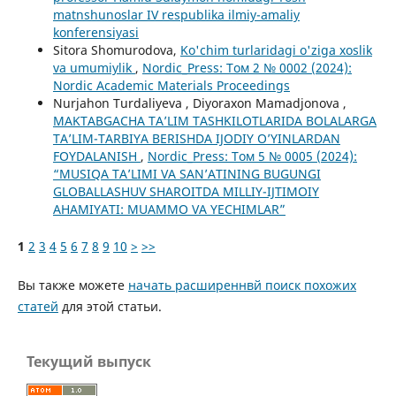
matnshunoslar IV respublika ilmiy-amaliy
konferensiyasi
Sitora Shomurodova,
Ko'chim turlaridagi o'ziga xoslik
va umumiylik
,
Nordic_Press: Том 2 № 0002 (2024):
Nordic Academic Materials Proceedings
Nurjahon Turdaliyeva , Diyoraxon Mamadjonova ,
MAKTABGACHA TA’LIM TASHKILOTLARIDA BOLALARGA
TA’LIM-TARBIYA BERISHDA IJODIY O’YINLARDAN
FOYDALANISH
,
Nordic_Press: Том 5 № 0005 (2024):
“MUSIQA TA’LIMI VA SAN’ATINING BUGUNGI
GLOBALLASHUV SHAROITDA MILLIY-IJTIMOIY
AHAMIYATI: MUAMMO VA YECHIMLAR”
1
2
3
4
5
6
7
8
9
10
>
>>
Вы также можете
начать расширеннвй поиск похожих
статей
для этой статьи.
Текущий выпуск