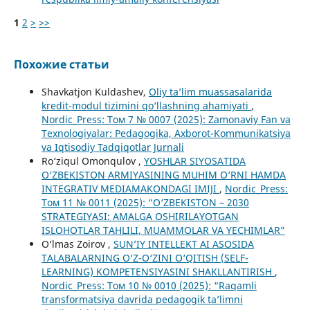
1
2
>
>>
Похожие статьи
Shavkatjon Kuldashev,
Oliy ta’lim muassasalarida
kredit-modul tizimini qo‘llashning ahamiyati
,
Nordic_Press: Том 7 № 0007 (2025): Zamonaviy Fan va
Texnologiyalar: Pedagogika, Axborot-Kommunikatsiya
va Iqtisodiy Tadqiqotlar Jurnali
Ro‘ziqul Omonqulov ,
YOSHLAR SIYOSATIDA
О‘ZBEKISTON ARMIYASINING MUHIM O‘RNI HAMDA
INTEGRATIV MEDIAMAKONDAGI IMIJI
,
Nordic_Press:
Том 11 № 0011 (2025): “O‘ZBEKISTON – 2030
STRATEGIYASI: AMALGA OSHIRILAYOTGAN
ISLOHOTLAR TAHLILI, MUAMMOLAR VA YECHIMLAR”
O‘lmas Zoirov ,
SUN’IY INTELLEKT AI ASOSIDA
TALABALARNING O‘Z-O‘ZINI O‘QITISH (SELF-
LEARNING) KOMPETENSIYASINI SHAKLLANTIRISH
,
Nordic_Press: Том 10 № 0010 (2025): “Raqamli
transformatsiya davrida pedagogik ta’limni