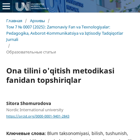
Главная
/
Архивы
/
Том 7 № 0007 (2025): Zamonaviy Fan va Texnologiyalar:
Pedagogika, Axborot-Kommunikatsiya va Iqtisodiy Tadqiqotlar
Jurnali
/
Образовательные статьи
Ona tilini o'qitish metodikasi
fanidan topshiriqlar
Sitora Shomurodova
Nordic International university
https://orcid.org/0000-0001-9401-2843
Ключевые слова:
Blum taksonomiyasi, bilish, tushunish,