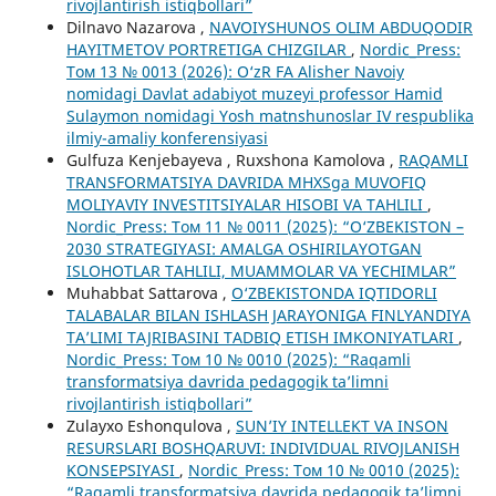
rivojlantirish istiqbollari”
Dilnavo Nazarova ,
NAVOIYSHUNOS OLIM ABDUQODIR
HAYITMETOV PORTRETIGA CHIZGILAR
,
Nordic_Press:
Том 13 № 0013 (2026): O‘zR FA Alisher Navoiy
nomidagi Davlat adabiyot muzeyi professor Hamid
Sulaymon nomidagi Yosh matnshunoslar IV respublika
ilmiy-amaliy konferensiyasi
Gulfuza Kenjebayeva , Ruxshona Kamolova ,
RAQAMLI
TRANSFORMATSIYA DAVRIDA MHXSga MUVOFIQ
MOLIYAVIY INVESTITSIYALAR HISOBI VA TAHLILI
,
Nordic_Press: Том 11 № 0011 (2025): “O‘ZBEKISTON –
2030 STRATEGIYASI: AMALGA OSHIRILAYOTGAN
ISLOHOTLAR TAHLILI, MUAMMOLAR VA YECHIMLAR”
Muhabbat Sattarova ,
O‘ZBEKISTONDA IQTIDORLI
TALABALAR BILAN ISHLASH JARAYONIGA FINLYANDIYA
TA’LIMI TAJRIBASINI TADBIQ ETISH IMKONIYATLARI
,
Nordic_Press: Том 10 № 0010 (2025): “Raqamli
transformatsiya davrida pedagogik ta’limni
rivojlantirish istiqbollari”
Zulayxo Eshonqulova ,
SUN’IY INTELLEKT VA INSON
RESURSLARI BOSHQARUVI: INDIVIDUAL RIVOJLANISH
KONSEPSIYASI
,
Nordic_Press: Том 10 № 0010 (2025):
“Raqamli transformatsiya davrida pedagogik ta’limni