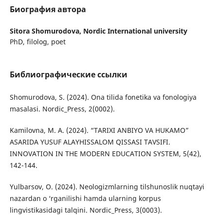
Биография автора
Sitora Shomurodova,
Nordic International university
PhD, filolog, poet
Библиографические ссылки
Shomurodova, S. (2024). Ona tilida fonetika va fonologiya
masalasi. Nordic_Press, 2(0002).
Kamilovna, M. A. (2024). “TARIXI ANBIYO VA HUKAMO”
ASARIDA YUSUF ALAYHISSALOM QISSASI TAVSIFI.
INNOVATION IN THE MODERN EDUCATION SYSTEM, 5(42),
142-144.
Yulbarsov, O. (2024). Neologizmlarning tilshunoslik nuqtayi
nazardan o ‘rganilishi hamda ularning korpus
lingvistikasidagi talqini. Nordic_Press, 3(0003).