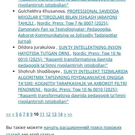
rivojlantirish istiqbollari”
Gulchekhra Khusanova,
PROFESSIONAL SAVDODA
MIJOZLAR E’TIROZLARI BILAN ISHLASH JARAYONI
TAHLILI
,
Nordic_Press: Том 7 № 0007 (2025):
Zamonaviy Fan va Texnologiyalar: Pedagogika,
Axborot-Kommunikatsiya va Iqtisodiy Tadqiqotlar
Jurnali
Dildora Jurakulova ,
SUNʼIY INTELLEKTNING INSON
HAYOTIDA TUTGAN OʻRNI
,
Nordic_Press: Том 10 №
0010 (2025): “Raqamli transformatsiya davrida
pedagogik ta’limni rivojlantirish istiqbollari”
Shohruh Shodiboyev ,
SUNʼIY INTELLEKT TIZIMLARIDA
ALGORITMIK TAFSIVNING FOYDALANUVCHI ONGIGA
TAʼSIRI: KOGNITIV TARAFKASHLIK VA AXBOROT FILTRI
FENOMENI
,
Nordic_Press: Том 10 № 0010 (2025):
“Raqamli transformatsiya davrida pedagogik ta’limni
rivojlantirish istiqbollari”
<<
<
5
6
7
8
9
10
11
12
13
14
>
>>
Вы также можете
начать расширеннвй поиск похожих
статей
для этой статьи.