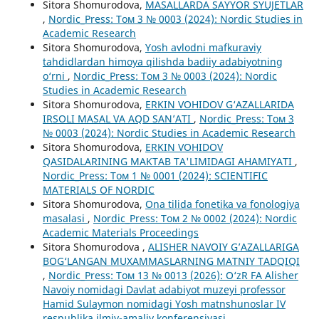
Sitora Shomurodova,
MASALLARDA SAYYOR SYUJETLAR
,
Nordic_Press: Том 3 № 0003 (2024): Nordic Studies in
Academic Research
Sitora Shomurodova,
Yosh avlodni mafkuraviy
tahdidlardan himoya qilishda badiiy adabiyotning
o‘rni
,
Nordic_Press: Том 3 № 0003 (2024): Nordic
Studies in Academic Research
Sitora Shomurodova,
ERKIN VOHIDOV G‘AZALLARIDA
IRSOLI MASAL VA AQD SAN’ATI
,
Nordic_Press: Том 3
№ 0003 (2024): Nordic Studies in Academic Research
Sitora Shomurodova,
ERKIN VOHIDOV
QASIDALARINING MAKTAB TA'LIMIDAGI AHAMIYATI
,
Nordic_Press: Том 1 № 0001 (2024): SCIENTIFIC
MATERIALS OF NORDIC
Sitora Shomurodova,
Ona tilida fonetika va fonologiya
masalasi
,
Nordic_Press: Том 2 № 0002 (2024): Nordic
Academic Materials Proceedings
Sitora Shomurodova ,
ALISHER NAVOIY G’AZALLARIGA
BOG‘LANGAN MUXAMMASLARNING MATNIY TADQIQI
,
Nordic_Press: Том 13 № 0013 (2026): O‘zR FA Alisher
Navoiy nomidagi Davlat adabiyot muzeyi professor
Hamid Sulaymon nomidagi Yosh matnshunoslar IV
respublika ilmiy-amaliy konferensiyasi