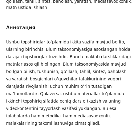
qo'llash, tahlil, sintez, baholash, yaratish, mediasavodxonlik,
matn ustida ishlash
Аннотация
Ushbu topshiriqlar to'plamida ikkita vazifa mavjud bo'lib,
ularning birinchisi Blum taksonomiyasiga asoslangan holda
darajali topshiriqlar tuzishdir. Bunda maktab darsliklaridagi
matnlar asos qilib olingan. Blum taksonomiyasida mavjud
bo'lgan bilish, tushunish, qo'llash, tahlil, sintez, baholash
va yaratish bosqichlari o'quvchilar tafakkurining yuqori
darajada rivojlanishi uchun muhim o'rin tutadigan
ma'lumotlardir. Qolaversa, ushbu materiallar to'plamida
ikkinchi topshiriq sifatida ochiq dars o'tkazish va uning
videokontentini tayyorlash vazifasi yuklangan. Bu esa
talabalarda ham metodika, ham mediasavodxonlik
malakalarining takomillashuviga ximat qiladi.