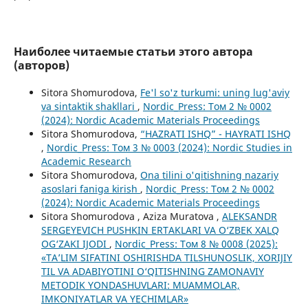
Наиболее читаемые статьи этого автора
(авторов)
Sitora Shomurodova,
Fe'l so'z turkumi: uning lug'aviy
va sintaktik shakllari
,
Nordic_Press: Том 2 № 0002
(2024): Nordic Academic Materials Proceedings
Sitora Shomurodova,
“HAZRATI ISHQ” - HAYRATI ISHQ
,
Nordic_Press: Том 3 № 0003 (2024): Nordic Studies in
Academic Research
Sitora Shomurodova,
Ona tilini o'qitishning nazariy
asoslari faniga kirish
,
Nordic_Press: Том 2 № 0002
(2024): Nordic Academic Materials Proceedings
Sitora Shomurodova , Aziza Muratova ,
ALEKSANDR
SERGEYEVICH PUSHKIN ERTAKLARI VA O‘ZBEK XALQ
OG‘ZAKI IJODI
,
Nordic_Press: Том 8 № 0008 (2025):
«TA’LIM SIFATINI OSHIRISHDA TILSHUNOSLIK, XORIJIY
TIL VA ADABIYOTINI O‘QITISHNING ZAMONAVIY
METODIK YONDASHUVLARI: MUAMMOLAR,
IMKONIYATLAR VA YECHIMLAR»