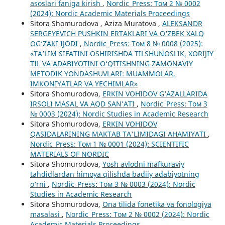
asoslari faniga kirish
,
Nordic_Press: Том 2 № 0002
(2024): Nordic Academic Materials Proceedings
Sitora Shomurodova , Aziza Muratova ,
ALEKSANDR
SERGEYEVICH PUSHKIN ERTAKLARI VA O‘ZBEK XALQ
OG‘ZAKI IJODI
,
Nordic_Press: Том 8 № 0008 (2025):
«TA’LIM SIFATINI OSHIRISHDA TILSHUNOSLIK, XORIJIY
TIL VA ADABIYOTINI O‘QITISHNING ZAMONAVIY
METODIK YONDASHUVLARI: MUAMMOLAR,
IMKONIYATLAR VA YECHIMLAR»
Sitora Shomurodova,
ERKIN VOHIDOV G‘AZALLARIDA
IRSOLI MASAL VA AQD SAN’ATI
,
Nordic_Press: Том 3
№ 0003 (2024): Nordic Studies in Academic Research
Sitora Shomurodova,
ERKIN VOHIDOV
QASIDALARINING MAKTAB TA'LIMIDAGI AHAMIYATI
,
Nordic_Press: Том 1 № 0001 (2024): SCIENTIFIC
MATERIALS OF NORDIC
Sitora Shomurodova,
Yosh avlodni mafkuraviy
tahdidlardan himoya qilishda badiiy adabiyotning
o‘rni
,
Nordic_Press: Том 3 № 0003 (2024): Nordic
Studies in Academic Research
Sitora Shomurodova,
Ona tilida fonetika va fonologiya
masalasi
,
Nordic_Press: Том 2 № 0002 (2024): Nordic
Academic Materials Proceedings