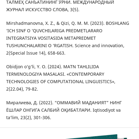
ТАЛМЕҲ САНЪАТИНИНГ ЎРНИ. МЕЖДУНАРОДНЫЙ
ЖУРНАЛ ИСКУССТВО СЛОВА, 3(5).
Mirshadmanovna, X. Z., & Qizi, Q. M. M. (2023). BOSHLANG
‘ICH SINF O ‘QUVCHILARIGA PREDMETLARARO
INTEGRATSIYA VOSITASIDA METAPREDMET
TUSHUNCHALARINI O ‘RGATISH. Science and innovation,
2(Special Issue 14), 658-663.
Obidjon o‘g‘li, Y. O. (2024). MATN TAHLILIDA
TERMINOLOGIYA MASALASI. «CONTEMPORARY
TECHNOLOGIES OF COMPUTATIONAL LINGUISTICS»,
2(22.04), 79-82.
Миралиева, Д. (2022). “ОММАВИЙ МАДАНИЯТ” НИНГ
ЁШЛАР ОНГИГА САЛБИЙ ОҚИБАТЛАРИ. Iqtisodiyot va
taʼlim, 23(2), 301-306.