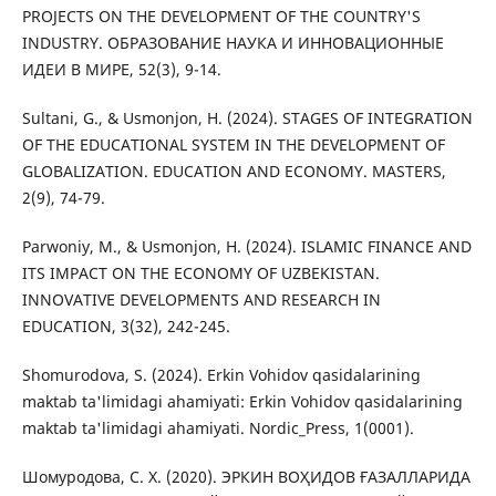
PROJECTS ON THE DEVELOPMENT OF THE COUNTRY'S
INDUSTRY. ОБРАЗОВАНИЕ НАУКА И ИННОВАЦИОННЫЕ
ИДЕИ В МИРЕ, 52(3), 9-14.
Sultani, G., & Usmonjon, H. (2024). STAGES OF INTEGRATION
OF THE EDUCATIONAL SYSTEM IN THE DEVELOPMENT OF
GLOBALIZATION. EDUCATION AND ECONOMY. MASTERS,
2(9), 74-79.
Parwoniy, M., & Usmonjon, H. (2024). ISLAMIC FINANCE AND
ITS IMPACT ON THE ECONOMY OF UZBEKISTAN.
INNOVATIVE DEVELOPMENTS AND RESEARCH IN
EDUCATION, 3(32), 242-245.
Shomurodova, S. (2024). Erkin Vohidov qasidalarining
maktab ta'limidagi ahamiyati: Erkin Vohidov qasidalarining
maktab ta'limidagi ahamiyati. Nordic_Press, 1(0001).
Шомуродова, С. Х. (2020). ЭРКИН ВОҲИДОВ ҒАЗАЛЛАРИДА