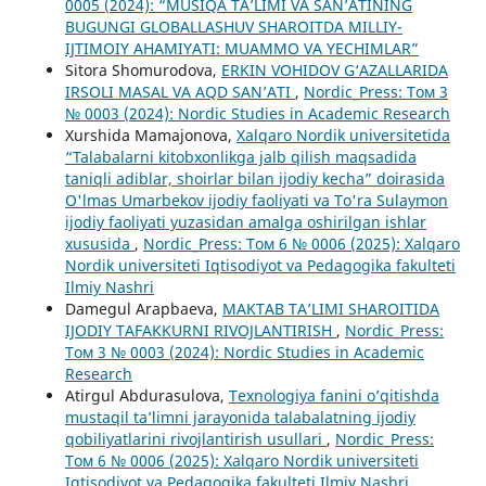
0005 (2024): “MUSIQA TA’LIMI VA SAN’ATINING
BUGUNGI GLOBALLASHUV SHAROITDA MILLIY-
IJTIMOIY AHAMIYATI: MUAMMO VA YECHIMLAR”
Sitora Shomurodova,
ERKIN VOHIDOV G‘AZALLARIDA
IRSOLI MASAL VA AQD SAN’ATI
,
Nordic_Press: Том 3
№ 0003 (2024): Nordic Studies in Academic Research
Xurshida Mamajonova,
Xalqaro Nordik universitetida
“Talabalarni kitobxonlikga jalb qilish maqsadida
taniqli adiblar, shoirlar bilan ijodiy kecha” doirasida
O'lmas Umarbekov ijodiy faoliyati va To'ra Sulaymon
ijodiy faoliyati yuzasidan amalga oshirilgan ishlar
xususida
,
Nordic_Press: Том 6 № 0006 (2025): Xalqaro
Nordik universiteti Iqtisodiyot va Pedagogika fakulteti
Ilmiy Nashri
Damegul Arapbaeva,
MAKTAB TA’LIMI SHAROITIDA
IJODIY TAFAKKURNI RIVOJLANTIRISH
,
Nordic_Press:
Том 3 № 0003 (2024): Nordic Studies in Academic
Research
Atirgul Abdurasulova,
Texnologiya fanini o’qitishda
mustaqil ta’limni jarayonida talabalatning ijodiy
qobiliyatlarini rivojlantirish usullari
,
Nordic_Press:
Том 6 № 0006 (2025): Xalqaro Nordik universiteti
Iqtisodiyot va Pedagogika fakulteti Ilmiy Nashri