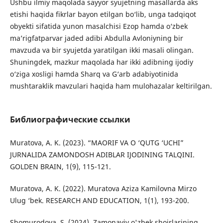
Ushbu ilmiy maqolada sayyor syujetning masallarda aks
etishi haqida fikrlar bayon etilgan bo‘lib, unga tadqiqot
obyekti sifatida yunon masalchisi Ezop hamda o‘zbek
ma’rigfatparvar jaded adibi Abdulla Avloniyning bir
mavzuda va bir syujetda yaratilgan ikki masali olingan.
Shuningdek, mazkur maqolada har ikki adibning ijodiy
o‘ziga xosligi hamda Sharq va G‘arb adabiyotinida
mushtaraklik mavzulari haqida ham mulohazalar keltirilgan.
Библиографические ссылки
Muratova, A. K. (2023). “MAORIF VA O ‘QUTG ‘UCHI”
JURNALIDA ZAMONDOSH ADIBLAR IJODINING TALQINI.
GOLDEN BRAIN, 1(9), 115-121.
Muratova, A. K. (2022). Muratova Aziza Kamilovna Mirzo
Ulug ‘bek. RESEARCH AND EDUCATION, 1(1), 193-200.
Shomurodova, S. (2024). Zamonaviy o'zbek shoirlarining