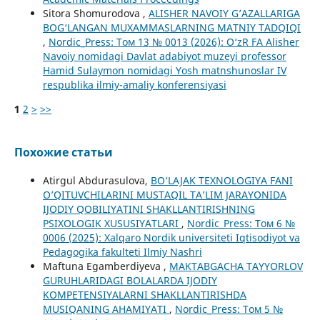
Sitora Shomurodova ,
ALISHER NAVOIY G’AZALLARIGA
BOG‘LANGAN MUXAMMASLARNING MATNIY TADQIQI
,
Nordic_Press: Том 13 № 0013 (2026): O‘zR FA Alisher
Navoiy nomidagi Davlat adabiyot muzeyi professor
Hamid Sulaymon nomidagi Yosh matnshunoslar IV
respublika ilmiy-amaliy konferensiyasi
1
2
>
>>
Похожие статьи
Atirgul Abdurasulova,
BO‘LAJAK TEXNOLOGIYA FANI
O’QITUVCHILARINI MUSTAQIL TA’LIM JARAYONIDA
IJODIY QOBILIYATINI SHAKLLANTIRISHNING
PSIXOLOGIK XUSUSIYATLARI
,
Nordic_Press: Том 6 №
0006 (2025): Xalqaro Nordik universiteti Iqtisodiyot va
Pedagogika fakulteti Ilmiy Nashri
Maftuna Egamberdiyeva ,
MAKTABGACHA TAYYORLOV
GURUHLARIDAGI BOLALARDA IJODIY
KOMPETENSIYALARNI SHAKLLANTIRISHDA
MUSIQANING AHAMIYATI
,
Nordic_Press: Том 5 №