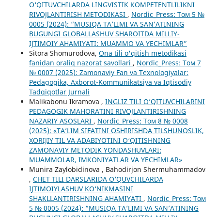
O‘QITUVCHILARDA LINGVISTIK KOMPETENTLILIKNI
RIVOJLANTIRISH METODIKASI
,
Nordic_Press: Том 5 №
0005 (2024): “MUSIQA TA’LIMI VA SAN’ATINING
BUGUNGI GLOBALLASHUV SHAROITDA MILLIY-
IJTIMOIY AHAMIYATI: MUAMMO VA YECHIMLAR”
Sitora Shomurodova,
Ona tili o'qitish metodikasi
fanidan oraliq nazorat savollari
,
Nordic_Press: Том 7
№ 0007 (2025): Zamonaviy Fan va Texnologiyalar:
Pedagogika, Axborot-Kommunikatsiya va Iqtisodiy
Tadqiqotlar Jurnali
Malikabonu Ikramova ,
INGLIZ TILI O’QITUVCHILARINI
PEDAGOGIK MAHORATINI RIVOJLANTIRISHNING
NAZARIY ASOSLARI
,
Nordic_Press: Том 8 № 0008
(2025): «TA’LIM SIFATINI OSHIRISHDA TILSHUNOSLIK,
XORIJIY TIL VA ADABIYOTINI O‘QITISHNING
ZAMONAVIY METODIK YONDASHUVLARI:
MUAMMOLAR, IMKONIYATLAR VA YECHIMLAR»
Munira Zaylobidinova , Bahodirjon Shermuhammadov
,
CHET TILI DARSLARIDA O‘QUVCHILARDA
IJTIMOIYLASHUV KO‘NIKMASINI
SHAKLLANTIRISHNING AHAMIYATI
,
Nordic_Press: Том
5 № 0005 (2024): “MUSIQA TA’LIMI VA SAN’ATINING