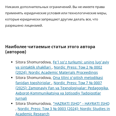
Никаких дополнительных ограничений. Вы не имеете права
применять юридические условия или технологические меры,
которые юридически запрещают другим делать все, что
разрешено лицензией.
Наиболее читаемые статьи этого автора
(авторов)
Sitora Shomurodova,
Fe'l so'z turkumi: uning lug'aviy
va sintaktik shakllari
,
Nordic_Press: Том 2 № 0002
(2024): Nordic Academic Materials Proceedings
Sitora Shomurodova,
Ona tilini o'qitish metodikasi
fanidan topshiriqlar
,
Nordic_Press: Том 7 № 0007
(2025): Zamonaviy Fan va Texnologiyalar: Pedagogika,
Axborot-Kommunikatsiya va Iqtisodiy Tadqiqotlar
Jurnali
Sitora Shomurodova,
“HAZRATI ISHQ” - HAYRATI ISHQ
,
Nordic_Press: Том 3 № 0003 (2024): Nordic Studies in
Academic Research