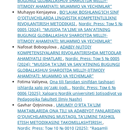
BUGUNGI GLOBALLASHUV SHAROITDA MILLIY-
IJTIMOIY AHAMIYATI: MUAMMO VA YECHIMLAR”
Muhayyo Kenjayeva ,
BO‘LAJAK BOSHLANG‘ICH SINF
O‘QITUVCHILARDA LINGVISTIK KOMPETENTLILIKNI
RIVOJLANTIRISH METODIKASI
,
Nordic_Press: Том 5 №
0005 (2024): “MUSIQA TA’LIMI VA SAN’ATINING
BUGUNGI GLOBALLASHUV SHAROITDA MILLIY-
IJTIMOIY AHAMIYATI: MUAMMO VA YECHIMLAR”
Nafosat Boboqulova ,
ADABIY-NUTQIY
KOMPETENSIYALARNI RIVOJLANTIRISHDA METODLAR
AHAMIYATLI JIHATLARI
,
Nordic_Press: Том 5 № 0005
(2024): “MUSIQA TA’LIMI VA SAN’ATINING BUGUNGI
GLOBALLASHUV SHAROITDA MILLIY-IJTIMOIY
AHAMIYATI: MUAMMO VA YECHIMLAR”
Fotima Valiyeva,
Ona tili fanidan sinifdan tashqari
ishlarda xalq og'zaki ijodi.
,
Nordic_Press: Том 6 №
0006 (2025): Xalqaro Nordik universiteti Iqtisodiyot va
Pedagogika fakulteti Ilmiy Nashri
Gavhar Qoʻysinova ,
UMUMIY O‘RTA TA’LIM
MAKTABLARIDA ONA TILI VA ADABIYOT FANLARIDAN
O‘QUVCHILARNING MUSTAQIL TA’LIMINI TASHKIL
ETISH METODIKASINI TAKOMILLASHTIRISH
,
Nordic_Press: Том 10 № 0010 (2025): “Raqamli