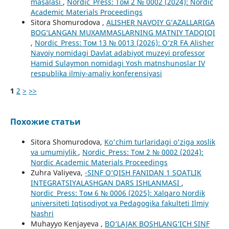
masalasi
,
Nordic_Press: Том 2 № 0002 (2024): Nordic
Academic Materials Proceedings
Sitora Shomurodova ,
ALISHER NAVOIY G’AZALLARIGA
BOG‘LANGAN MUXAMMASLARNING MATNIY TADQIQI
,
Nordic_Press: Том 13 № 0013 (2026): O‘zR FA Alisher
Navoiy nomidagi Davlat adabiyot muzeyi professor
Hamid Sulaymon nomidagi Yosh matnshunoslar IV
respublika ilmiy-amaliy konferensiyasi
1
2
>
>>
Похожие статьи
Sitora Shomurodova,
Ko'chim turlaridagi o'ziga xoslik
va umumiylik
,
Nordic_Press: Том 2 № 0002 (2024):
Nordic Academic Materials Proceedings
Zuhra Valiyeva,
-SINF O‘QISH FANIDAN 1 SOATLIK
INTEGRATSIYALASHGAN DARS ISHLANMASI
,
Nordic_Press: Том 6 № 0006 (2025): Xalqaro Nordik
universiteti Iqtisodiyot va Pedagogika fakulteti Ilmiy
Nashri
Muhayyo Kenjayeva ,
BO‘LAJAK BOSHLANG‘ICH SINF