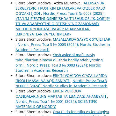
Sitora Shomurodova , Aziza Muratova ,
ALEKSANDR
SERGEYEVICH PUSHKIN ERTAKLARI VA O‘ZBEK XALQ
OG‘ZAKI IJODI
,
Nordic_Press: Том 8 № 0008 (2025):
«TA’LIM SIFATINI OSHIRISHDA TILSHUNOSLIK, XORIJIY
TIL VA ADABIYOTINI O‘QITISHNING ZAMONAVIY
METODIK YONDASHUVLARI: MUAMMOLAR,
IMKONIYATLAR VA YECHIMLAR»
Sitora Shomurodova,
MASALLARDA SAYYOR SYUJETLAR
,
Nordic_Press: Том 3 № 0003 (2024): Nordic Studies in
Academic Research
Sitora Shomurodova,
Yosh avlodni mafkuraviy
tahdidlardan himoya qilishda badiiy adabiyotning
o‘rni
,
Nordic_Press: Том 3 № 0003 (2024): Nordic
Studies in Academic Research
Sitora Shomurodova,
ERKIN VOHIDOV G‘AZALLARIDA
IRSOLI MASAL VA AQD SAN’ATI
,
Nordic_Press: Том 3
№ 0003 (2024): Nordic Studies in Academic Research
Sitora Shomurodova,
ERKIN VOHIDOV
QASIDALARINING MAKTAB TA'LIMIDAGI AHAMIYATI
,
Nordic_Press: Том 1 № 0001 (2024): SCIENTIFIC
MATERIALS OF NORDIC
Sitora Shomurodova,
Ona tilida fonetika va fonologiya