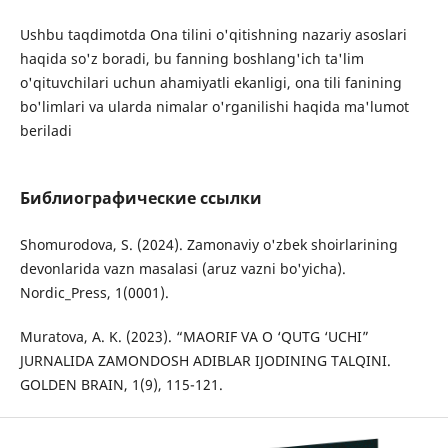
Ushbu taqdimotda Ona tilini o'qitishning nazariy asoslari
haqida so'z boradi, bu fanning boshlang'ich ta'lim
o'qituvchilari uchun ahamiyatli ekanligi, ona tili fanining
bo'limlari va ularda nimalar o'rganilishi haqida ma'lumot
beriladi
Библиографические ссылки
Shomurodova, S. (2024). Zamonaviy o'zbek shoirlarining
devonlarida vazn masalasi (aruz vazni bo'yicha).
Nordic_Press, 1(0001).
Muratova, A. K. (2023). “MAORIF VA O ‘QUTG ‘UCHI”
JURNALIDA ZAMONDOSH ADIBLAR IJODINING TALQINI.
GOLDEN BRAIN, 1(9), 115-121.