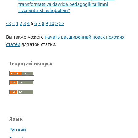
transformatsiya davrida pedagogik ta’limni
rivojlantirish istiqbollari”
<<
<
1
2
3
4
5
6
7
8
9
10
>
>>
Вы также можете
начать расширеннвй поиск похожих
статей
для этой статьи.
Текущий выпуск
Язык
Русский