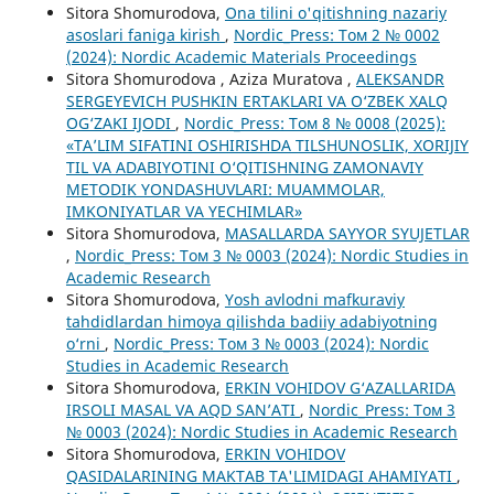
Sitora Shomurodova,
Ona tilini o'qitishning nazariy
asoslari faniga kirish
,
Nordic_Press: Том 2 № 0002
(2024): Nordic Academic Materials Proceedings
Sitora Shomurodova , Aziza Muratova ,
ALEKSANDR
SERGEYEVICH PUSHKIN ERTAKLARI VA O‘ZBEK XALQ
OG‘ZAKI IJODI
,
Nordic_Press: Том 8 № 0008 (2025):
«TA’LIM SIFATINI OSHIRISHDA TILSHUNOSLIK, XORIJIY
TIL VA ADABIYOTINI O‘QITISHNING ZAMONAVIY
METODIK YONDASHUVLARI: MUAMMOLAR,
IMKONIYATLAR VA YECHIMLAR»
Sitora Shomurodova,
MASALLARDA SAYYOR SYUJETLAR
,
Nordic_Press: Том 3 № 0003 (2024): Nordic Studies in
Academic Research
Sitora Shomurodova,
Yosh avlodni mafkuraviy
tahdidlardan himoya qilishda badiiy adabiyotning
o‘rni
,
Nordic_Press: Том 3 № 0003 (2024): Nordic
Studies in Academic Research
Sitora Shomurodova,
ERKIN VOHIDOV G‘AZALLARIDA
IRSOLI MASAL VA AQD SAN’ATI
,
Nordic_Press: Том 3
№ 0003 (2024): Nordic Studies in Academic Research
Sitora Shomurodova,
ERKIN VOHIDOV
QASIDALARINING MAKTAB TA'LIMIDAGI AHAMIYATI
,