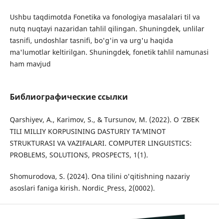
Ushbu taqdimotda Fonetika va fonologiya masalalari til va
nutq nuqtayi nazaridan tahlil qilingan. Shuningdek, unlilar
tasnifi, undoshlar tasnifi, bo'g'in va urg'u haqida
ma'lumotlar keltirilgan. Shuningdek, fonetik tahlil namunasi
ham mavjud
Библиографические ссылки
Qarshiyev, A., Karimov, S., & Tursunov, M. (2022). O ‘ZBEK
TILI MILLIY KORPUSINING DASTURIY TA’MINOT
STRUKTURASI VA VAZIFALARI. COMPUTER LINGUISTICS:
PROBLEMS, SOLUTIONS, PROSPECTS, 1(1).
Shomurodova, S. (2024). Ona tilini o'qitishning nazariy
asoslari faniga kirish. Nordic_Press, 2(0002).