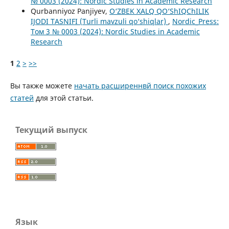
№ 0003 (2024): Nordic Studies in Academic Research
Qurbanniyoz Panjiyev,
O‘ZBEK XALQ QO‘ShIQChILIK
IJODI TASNIFI (Turli mavzuli qo‘shiqlar)
,
Nordic_Press:
Том 3 № 0003 (2024): Nordic Studies in Academic
Research
1
2
>
>>
Вы также можете
начать расширеннвй поиск похожих
статей
для этой статьи.
Текущий выпуск
Язык