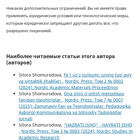
Никаких дополнительных ограничений. Вы не имеете права
применять юридические условия или технологические меры,
которые юридически запрещают другим делать все, что
разрешено лицензией.
Наиболее читаемые статьи этого автора
(авторов)
Sitora Shomurodova,
Fe'l so'z turkumi: uning lug'aviy
va sintaktik shakllari
,
Nordic_Press: Том 2 № 0002
(2024): Nordic Academic Materials Proceedings
Sitora Shomurodova,
Ona tilini o'qitish metodikasi
fanidan topshiriqlar
,
Nordic_Press: Том 7 № 0007
(2025): Zamonaviy Fan va Texnologiyalar: Pedagogika,
Axborot-Kommunikatsiya va Iqtisodiy Tadqiqotlar
Jurnali
Sitora Shomurodova,
“HAZRATI ISHQ” - HAYRATI ISHQ
,
Nordic_Press: Том 3 № 0003 (2024): Nordic Studies in
Academic Research