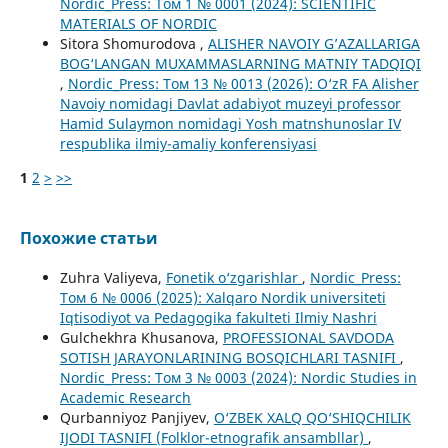
Nordic_Press: Том 1 № 0001 (2024): SCIENTIFIC
MATERIALS OF NORDIC
Sitora Shomurodova ,
ALISHER NAVOIY G’AZALLARIGA
BOG‘LANGAN MUXAMMASLARNING MATNIY TADQIQI
,
Nordic_Press: Том 13 № 0013 (2026): O‘zR FA Alisher
Navoiy nomidagi Davlat adabiyot muzeyi professor
Hamid Sulaymon nomidagi Yosh matnshunoslar IV
respublika ilmiy-amaliy konferensiyasi
1
2
>
>>
Похожие статьи
Zuhra Valiyeva,
Fonetik o‘zgarishlar
,
Nordic_Press:
Том 6 № 0006 (2025): Xalqaro Nordik universiteti
Iqtisodiyot va Pedagogika fakulteti Ilmiy Nashri
Gulchekhra Khusanova,
PROFESSIONAL SAVDODA
SOTISH JARAYONLARINING BOSQICHLARI TASNIFI
,
Nordic_Press: Том 3 № 0003 (2024): Nordic Studies in
Academic Research
Qurbanniyoz Panjiyev,
O‘ZBEK XALQ QO‘SHIQCHILIK
IJODI TASNIFI (Folklor-etnografik ansambllar)
,