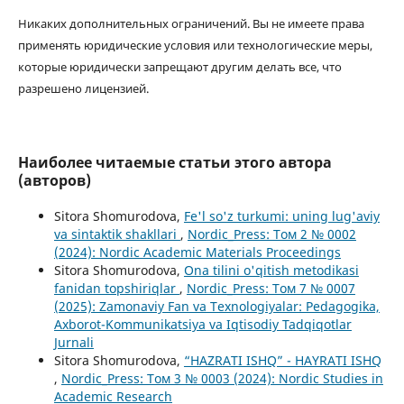
Никаких дополнительных ограничений. Вы не имеете права
применять юридические условия или технологические меры,
которые юридически запрещают другим делать все, что
разрешено лицензией.
Наиболее читаемые статьи этого автора
(авторов)
Sitora Shomurodova,
Fe'l so'z turkumi: uning lug'aviy
va sintaktik shakllari
,
Nordic_Press: Том 2 № 0002
(2024): Nordic Academic Materials Proceedings
Sitora Shomurodova,
Ona tilini o'qitish metodikasi
fanidan topshiriqlar
,
Nordic_Press: Том 7 № 0007
(2025): Zamonaviy Fan va Texnologiyalar: Pedagogika,
Axborot-Kommunikatsiya va Iqtisodiy Tadqiqotlar
Jurnali
Sitora Shomurodova,
“HAZRATI ISHQ” - HAYRATI ISHQ
,
Nordic_Press: Том 3 № 0003 (2024): Nordic Studies in
Academic Research