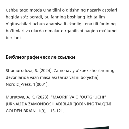
Ushbu taqdimotda Ona tilini o'qitishning nazariy asoslari
haqida so'z boradi, bu fanning boshlang'ich ta'lim
o'qituvchilari uchun ahamiyatli ekanligi, ona tili fanining
bo'limlari va ularda nimalar o'rganilishi haqida ma'lumot
beriladi
Библиографические ссылки
Shomurodova, S. (2024). Zamonaviy o'zbek shoirlarining
devonlarida vazn masalasi (aruz vazni bo'yicha).
Nordic_Press, 1(0001).
Muratova, A. K. (2023). “MAORIF VA O ‘QUTG ‘UCHI”
JURNALIDA ZAMONDOSH ADIBLAR IJODINING TALQINI.
GOLDEN BRAIN, 1(9), 115-121.