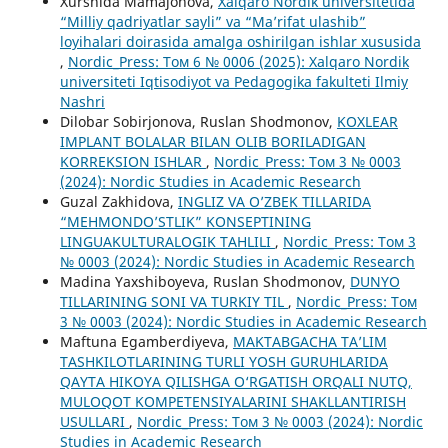
Xurshida Mamajonova,
Xalqaro Nordik universitetida
“Milliy qadriyatlar sayli” va “Ma’rifat ulashib”
loyihalari doirasida amalga oshirilgan ishlar xususida
,
Nordic_Press: Том 6 № 0006 (2025): Xalqaro Nordik
universiteti Iqtisodiyot va Pedagogika fakulteti Ilmiy
Nashri
Dilobar Sobirjonova, Ruslan Shodmonov,
KOXLEAR
IMPLANT BOLALAR BILAN OLIB BORILADIGAN
KORREKSION ISHLAR
,
Nordic_Press: Том 3 № 0003
(2024): Nordic Studies in Academic Research
Guzal Zakhidova,
INGLIZ VA O’ZBEK TILLARIDA
“MEHMONDO’STLIK” KONSEPTINING
LINGUAKULTURALOGIK TAHLILI
,
Nordic_Press: Том 3
№ 0003 (2024): Nordic Studies in Academic Research
Madina Yaxshiboyeva, Ruslan Shodmonov,
DUNYO
TILLARINING SONI VA TURKIY TIL
,
Nordic_Press: Том
3 № 0003 (2024): Nordic Studies in Academic Research
Maftuna Egamberdiyeva,
MAKTABGACHA TA’LIM
TASHKILOTLARINING TURLI YOSH GURUHLARIDA
QAYTA HIKOYA QILISHGA O‘RGATISH ORQALI NUTQ,
MULOQOT KOMPETENSIYALARINI SHAKLLANTIRISH
USULLARI
,
Nordic_Press: Том 3 № 0003 (2024): Nordic
Studies in Academic Research