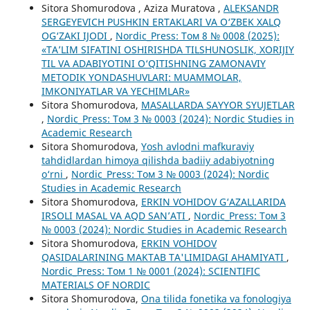
Sitora Shomurodova , Aziza Muratova ,
ALEKSANDR
SERGEYEVICH PUSHKIN ERTAKLARI VA O‘ZBEK XALQ
OG‘ZAKI IJODI
,
Nordic_Press: Том 8 № 0008 (2025):
«TA’LIM SIFATINI OSHIRISHDA TILSHUNOSLIK, XORIJIY
TIL VA ADABIYOTINI O‘QITISHNING ZAMONAVIY
METODIK YONDASHUVLARI: MUAMMOLAR,
IMKONIYATLAR VA YECHIMLAR»
Sitora Shomurodova,
MASALLARDA SAYYOR SYUJETLAR
,
Nordic_Press: Том 3 № 0003 (2024): Nordic Studies in
Academic Research
Sitora Shomurodova,
Yosh avlodni mafkuraviy
tahdidlardan himoya qilishda badiiy adabiyotning
o‘rni
,
Nordic_Press: Том 3 № 0003 (2024): Nordic
Studies in Academic Research
Sitora Shomurodova,
ERKIN VOHIDOV G‘AZALLARIDA
IRSOLI MASAL VA AQD SAN’ATI
,
Nordic_Press: Том 3
№ 0003 (2024): Nordic Studies in Academic Research
Sitora Shomurodova,
ERKIN VOHIDOV
QASIDALARINING MAKTAB TA'LIMIDAGI AHAMIYATI
,
Nordic_Press: Том 1 № 0001 (2024): SCIENTIFIC
MATERIALS OF NORDIC
Sitora Shomurodova,
Ona tilida fonetika va fonologiya