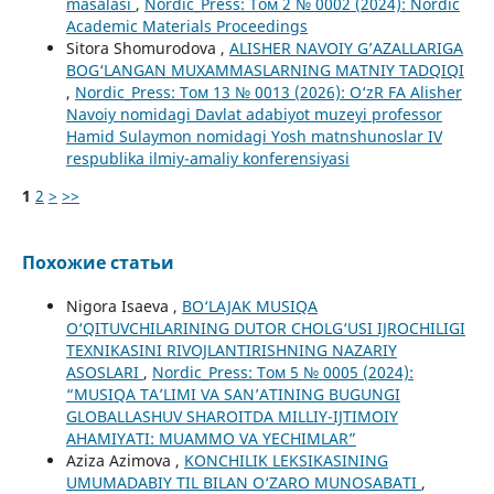
masalasi
,
Nordic_Press: Том 2 № 0002 (2024): Nordic
Academic Materials Proceedings
Sitora Shomurodova ,
ALISHER NAVOIY G’AZALLARIGA
BOG‘LANGAN MUXAMMASLARNING MATNIY TADQIQI
,
Nordic_Press: Том 13 № 0013 (2026): O‘zR FA Alisher
Navoiy nomidagi Davlat adabiyot muzeyi professor
Hamid Sulaymon nomidagi Yosh matnshunoslar IV
respublika ilmiy-amaliy konferensiyasi
1
2
>
>>
Похожие статьи
Nigora Isaeva ,
BO‘LAJAK MUSIQA
O‘QITUVCHILARINING DUTOR CHOLG‘USI IJROCHILIGI
TEXNIKASINI RIVOJLANTIRISHNING NAZARIY
ASOSLARI
,
Nordic_Press: Том 5 № 0005 (2024):
“MUSIQA TA’LIMI VA SAN’ATINING BUGUNGI
GLOBALLASHUV SHAROITDA MILLIY-IJTIMOIY
AHAMIYATI: MUAMMO VA YECHIMLAR”
Aziza Azimova ,
KONCHILIK LEKSIKASINING
UMUMADABIY TIL BILAN O‘ZARO MUNOSABATI
,