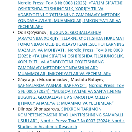
Nordic_Press: Том 8 № 0008 (2025): «TA’LIM SIFATINI
OSHIRISHDA TILSHUNOSLIK, XORIJIY TIL VA
ADABIYOTINI O‘QITISHNING ZAMONAVIY METODIK
YONDASHUVLARI: MUAMMOLAR, IMKONIYATLAR VA
YECHIMLAR»
Odil Qo‘ysinov ,
BUGUNGI GLOBALLASHUV
JARAYONIDA XORIJIY TILLARNI O‘QITISHDA HUKUMAT
TOMONIDAN OLIB BORILAYOTGAN ISLOHOTLARNING
MAZMUN VA MOHIYATI
,
Nordic_Press: Том 8 № 0008
(2025): «TA’LIM SIFATINI OSHIRISHDA TILSHUNOSLIK,
XORIJIY TIL VA ADABIYOTINI O‘QITISHNING
ZAMONAVIY METODIK YONDASHUVLARI:
MUAMMOLAR, IMKONIYATLAR VA YECHIMLAR»
G’ayratjon Muxammadov , Mustafo Bafoyev,
SAHNALARDA YASHAR, BARHAYOT
,
Nordic_Press: Том
5 № 0005 (2024): “MUSIQA TA’LIMI VA SAN’ATINING
BUGUNGI GLOBALLASHUV SHAROITDA MILLIY-
IJTIMOIY AHAMIYATI: MUAMMO VA YECHIMLAR”
Dilnoza Shonazarova,
SINXRON TARJIMON
KOMPETENSIYASINI RIVOJLANTIRISHNING SAMARALI
USULLARI
,
Nordic_Press: Том 3 № 0003 (2024): Nordic
Studies in Academic Research