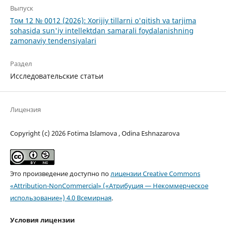
Выпуск
Том 12 № 0012 (2026): Xorijiy tillarni o'qitish va tarjima
sohasida sun'iy intellektdan samarali foydalanishning
zamonaviy tendensiyalari
Раздел
Исследовательские статьи
Лицензия
Copyright (c) 2026 Fotima Islamova , Odina Eshnazarova
Это произведение доступно по
лицензии Creative Commons
«Attribution-NonCommercial» («Атрибуция — Некоммерческое
использование») 4.0 Всемирная
.
Условия лицензии