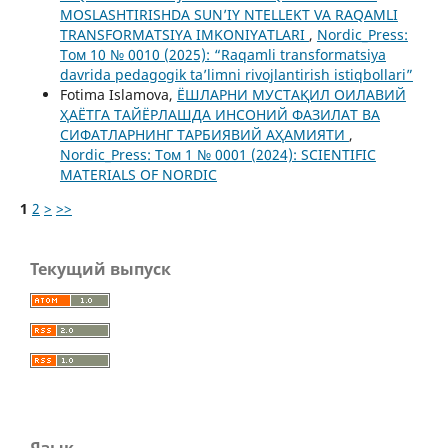
MOSLASHTIRISHDA SUN’IY NTELLEKT VA RAQAMLI
TRANSFORMATSIYA IMKONIYATLARI
,
Nordic_Press:
Том 10 № 0010 (2025): “Raqamli transformatsiya
davrida pedagogik ta’limni rivojlantirish istiqbollari”
Fotima Islamova,
ЁШЛАРНИ МУСТАҚИЛ ОИЛАВИЙ
ҲАЁТГА ТАЙЁРЛАШДА ИНСОНИЙ ФАЗИЛАТ ВА
СИФАТЛАРНИНГ ТАРБИЯВИЙ АҲАМИЯТИ
,
Nordic_Press: Том 1 № 0001 (2024): SCIENTIFIC
MATERIALS OF NORDIC
1
2
>
>>
Текущий выпуск