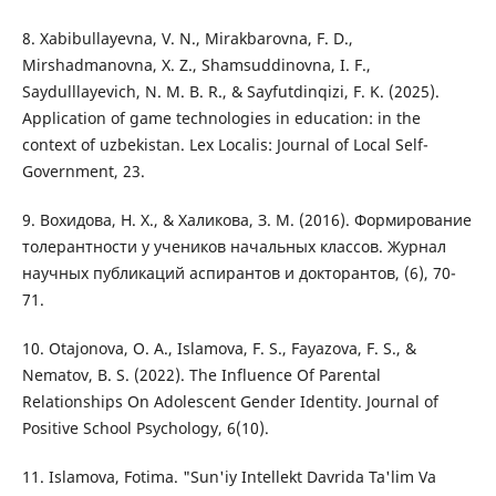
8. Xabibullayevna, V. N., Mirakbarovna, F. D.,
Mirshadmanovna, X. Z., Shamsuddinovna, I. F.,
Saydulllayevich, N. M. B. R., & Sayfutdinqizi, F. K. (2025).
Application of game technologies in education: in the
context of uzbekistan. Lex Localis: Journal of Local Self-
Government, 23.
9. Вохидова, Н. Х., & Халикова, З. М. (2016). Формирование
толерантности у учеников начальных классов. Журнал
научных публикаций аспирантов и докторантов, (6), 70-
71.
10. Otajonova, O. A., Islamova, F. S., Fayazova, F. S., &
Nematov, B. S. (2022). The Influence Of Parental
Relationships On Adolescent Gender Identity. Journal of
Positive School Psychology, 6(10).
11. Islamova, Fotima. "Sun'iy Intellekt Davrida Ta'lim Va