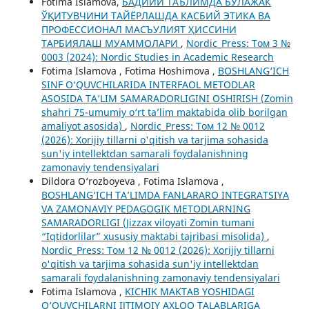
Fotima Islamova,
БАДИИЙ ТАЪЛИМДА БЎЛАЖАК
ЎҚИТУВЧИНИ ТАЙЁРЛАШДА КАСБИЙ ЭТИКА ВА
ПРОФЕССИОНАЛ МАСЪУЛИЯТ ҲИССИНИ
ТАРБИЯЛАШ МУАММОЛАРИ
,
Nordic_Press: Том 3 №
0003 (2024): Nordic Studies in Academic Research
Fotima Islamova , Fotima Hoshimova ,
BOSHLANG‘ICH
SINF O‘QUVCHILARIDA INTERFAOL METODLAR
ASOSIDA TA’LIM SAMARADORLIGINI OSHIRISH (Zomin
shahri 75-umumiy o‘rt ta’lim maktabida olib borilgan
amaliyot asosida)
,
Nordic_Press: Том 12 № 0012
(2026): Xorijiy tillarni o'qitish va tarjima sohasida
sun'iy intellektdan samarali foydalanishning
zamonaviy tendensiyalari
Dildora O‘rozboyeva , Fotima Islamova ,
BOSHLANG‘ICH TA’LIMDA FANLARARO INTEGRATSIYA
VA ZAMONAVIY PEDAGOGIK METODLARNING
SAMARADORLIGI (Jizzax viloyati Zomin tumani
“Iqtidorlilar” xususiy maktabi tajribasi misolida)
,
Nordic_Press: Том 12 № 0012 (2026): Xorijiy tillarni
o'qitish va tarjima sohasida sun'iy intellektdan
samarali foydalanishning zamonaviy tendensiyalari
Fotima Islamova ,
KICHIK MAKTAB YOSHIDAGI
O‘QUVCHILARNI IJTIMOIY AXLOQ TALABLARIGA