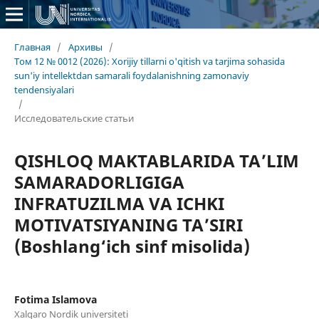
Главная
/
Архивы
/
Том 12 № 0012 (2026): Xorijiy tillarni o'qitish va tarjima sohasida
sun'iy intellektdan samarali foydalanishning zamonaviy
tendensiyalari
/
Исследовательские статьи
QISHLOQ MAKTABLARIDA TA’LIM
SAMARADORLIGIGA
INFRATUZILMA VA ICHKI
MOTIVATSIYANING TA’SIRI
(Boshlang‘ich sinf misolida)
Fotima Islamova
Xalqaro Nordik universiteti