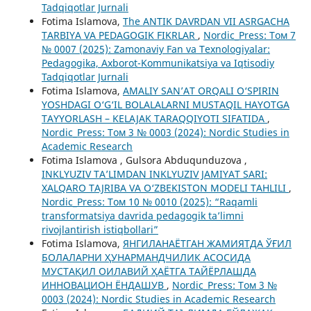
Tadqiqotlar Jurnali
Fotima Islamova,
The ANTIK DAVRDAN VII ASRGACHA
TARBIYA VA PEDAGOGIK FIKRLAR
,
Nordic_Press: Том 7
№ 0007 (2025): Zamonaviy Fan va Texnologiyalar:
Pedagogika, Axborot-Kommunikatsiya va Iqtisodiy
Tadqiqotlar Jurnali
Fotima Islamova,
AMALIY SAN’AT ORQALI O‘SPIRIN
YOSHDAGI O‘G‘IL BOLALALARNI MUSTAQIL HAYOTGA
TAYYORLASH – KELAJAK TARAQQIYOTI SIFATIDA
,
Nordic_Press: Том 3 № 0003 (2024): Nordic Studies in
Academic Research
Fotima Islamova , Gulsora Abduqunduzova ,
INKLYUZIV TA’LIMDAN INKLYUZIV JAMIYAT SARI:
XALQARO TAJRIBA VA O‘ZBEKISTON MODELI TAHLILI
,
Nordic_Press: Том 10 № 0010 (2025): “Raqamli
transformatsiya davrida pedagogik ta’limni
rivojlantirish istiqbollari”
Fotima Islamova,
ЯНГИЛАНАЁТГАН ЖАМИЯТДА ЎҒИЛ
БОЛАЛАРНИ ҲУНАРМАНДЧИЛИК АСОСИДА
МУСТАҚИЛ ОИЛАВИЙ ҲАЁТГА ТАЙЁРЛАШДА
ИННОВАЦИОН ЁНДАШУВ
,
Nordic_Press: Том 3 №
0003 (2024): Nordic Studies in Academic Research