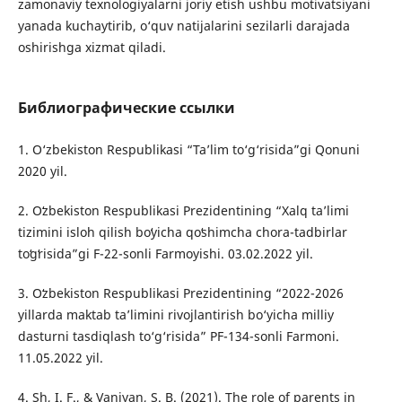
zamonaviy texnologiyalarni joriy etish ushbu motivatsiyani
yanada kuchaytirib, o‘quv natijalarini sezilarli darajada
oshirishga xizmat qiladi.
Библиографические ссылки
1. O‘zbekiston Respublikasi “Ta’lim to‘g‘risida”gi Qonuni
2020 yil.
2. Oʻzbekiston Respublikasi Prezidentining “Xalq taʼlimi
tizimini isloh qilish boʻyicha qoʻshimcha chora-tadbirlar
toʻgʻrisida”gi F-22-sonli Farmoyishi. 03.02.2022 yil.
3. Oʻzbekiston Respublikasi Prezidentining “2022-2026
yillarda maktab ta’limini rivojlantirish bo‘yicha milliy
dasturni tasdiqlash to‘g‘risida” PF-134-sonli Farmoni.
11.05.2022 yil.
4. Sh, I. F., & Vaniyan, S. B. (2021). The role of parents in