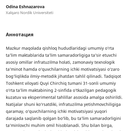
Odina Eshnazarova
Xalqaro Nordik Universiteti
Аннотация
Mazkur maqolada qishloq hududlaridagi umumiy o‘rta
ta’lim maktablarida ta’lim samaradorligiga ta’sir etuvchi
asosiy omillar infratuzilma holati, zamonaviy texnologik
ta’minot hamda o‘quvchilarning ichki motivatsiyasi o‘zaro
bog‘liqlikda ilmiy-metodik jihatdan tahlil qilinadi. Tadqiqot
Toshkent viloyati Quyi Chirchiq tumani 31-sonli umumiy
o‘rta ta’lim maktabining 2-sinfida o‘tkazilgan pedagogik
kuzatuv va eksperimental tahlillar asosida amalga oshirildi.
Natijalar shuni ko‘rsatdiki, infratuzilma yetishmovchiligiga
qaramay, o‘quvchilarning ichki motivatsiyasi yuqori
darajada saqlanib qolgan bo‘lib, bu ta’lim samaradorligini
ta’minlovchi muhim omil hisoblanadi. Shu bilan birga,