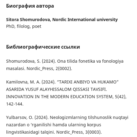
Биография автора
Sitora Shomurodova,
Nordic International university
PhD, filolog, poet
Библиографические ссылки
Shomurodova, S. (2024). Ona tilida fonetika va fonologiya
masalasi. Nordic_Press, 2(0002).
Kamilovna, M. A. (2024). “TARIXI ANBIYO VA HUKAMO”
ASARIDA YUSUF ALAYHISSALOM QISSASI TAVSIFI.
INNOVATION IN THE MODERN EDUCATION SYSTEM, 5(42),
142-144.
Yulbarsov, O. (2024). Neologizmlarning tilshunoslik nuqtayi
nazardan o ‘rganilishi hamda ularning korpus
lingvistikasidagi talqini. Nordic_Press, 3(0003).