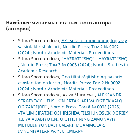
Наиболее читаемые статьи этого автора
(авторов)
Sitora Shomurodova,
Fe'l so'z turkumi: uning lug'aviy
va sintaktik shakllari
,
Nordic_Press: Том 2 № 0002
(2024): Nordic Academic Materials Proceedings
Sitora Shomurodova,
“HAZRATI ISHQ” - HAYRATI ISHQ
,
Nordic_Press: Том 3 № 0003 (2024): Nordic Studies in
Academic Research
Sitora Shomurodova,
Ona tilini o'qitishning nazariy
asoslari faniga kirish
,
Nordic_Press: Том 2 № 0002
(2024): Nordic Academic Materials Proceedings
Sitora Shomurodova , Aziza Muratova ,
ALEKSANDR
SERGEYEVICH PUSHKIN ERTAKLARI VA O‘ZBEK XALQ
OG‘ZAKI IJODI
,
Nordic_Press: Том 8 № 0008 (2025):
«TA’LIM SIFATINI OSHIRISHDA TILSHUNOSLIK, XORIJIY
TIL VA ADABIYOTINI O‘QITISHNING ZAMONAVIY
METODIK YONDASHUVLARI: MUAMMOLAR,
IMKONIYATLAR VA YECHIMLAR»