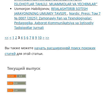
ISLOHOTLAR TAHLILI, MUAMMOLAR VA YECHIMLAR”
Usmonjon Habibjonov,
REJALASHTIRIB SOTISH
JARAYONINING UMUMIY TAVSIFI
,
Nordic_Press: Том 7
№ 0007 (2025): Zamonaviy Fan va Texnologiyalar:
Pedagogika, Axborot-Kommunikatsiya va Iqtisodiy
Tadqiqotlar Jurnali
<<
<
1
2
3
4
5
6
7
8
9
10
>
>>
Вы также можете
начать расширеннвй поиск похожих
статей
для этой статьи.
Текущий выпуск