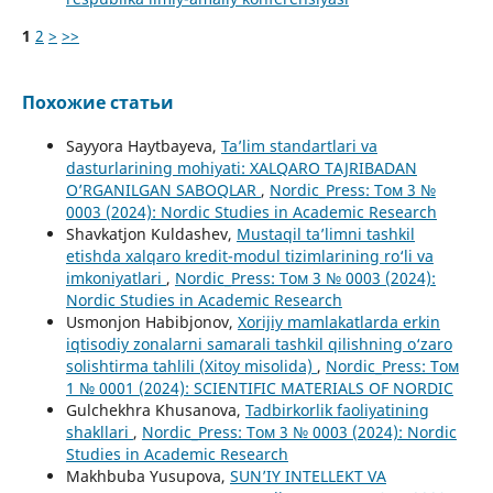
1
2
>
>>
Похожие статьи
Sayyora Haytbayeva,
Ta’lim standartlari va
dasturlarining mohiyati: XALQARO TAJRIBADAN
O’RGANILGAN SABOQLAR
,
Nordic_Press: Том 3 №
0003 (2024): Nordic Studies in Academic Research
Shavkatjon Kuldashev,
Mustaqil taʼlimni tashkil
etishda xalqaro kredit-modul tizimlarining ro‘li va
imkoniyatlari
,
Nordic_Press: Том 3 № 0003 (2024):
Nordic Studies in Academic Research
Usmonjon Habibjonov,
Xorijiy mamlakatlarda erkin
iqtisodiy zonalarni samarali tashkil qilishning o‘zaro
solishtirma tahlili (Xitoy misolida)
,
Nordic_Press: Том
1 № 0001 (2024): SCIENTIFIC MATERIALS OF NORDIC
Gulchekhra Khusanova,
Tadbirkorlik faoliyatining
shakllari
,
Nordic_Press: Том 3 № 0003 (2024): Nordic
Studies in Academic Research
Makhbuba Yusupova,
SUN’IY INTELLEKT VA