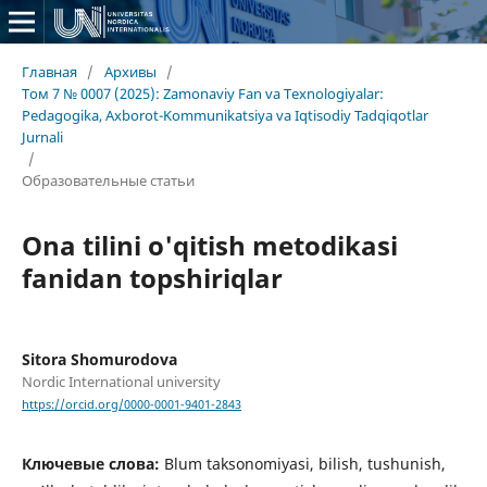
Главная
/
Архивы
/
Том 7 № 0007 (2025): Zamonaviy Fan va Texnologiyalar:
Pedagogika, Axborot-Kommunikatsiya va Iqtisodiy Tadqiqotlar
Jurnali
/
Образовательные статьи
Ona tilini o'qitish metodikasi
fanidan topshiriqlar
Sitora Shomurodova
Nordic International university
https://orcid.org/0000-0001-9401-2843
Ключевые слова:
Blum taksonomiyasi, bilish, tushunish,