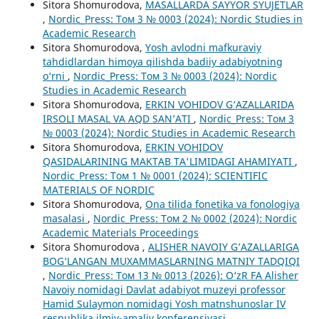
Sitora Shomurodova,
MASALLARDA SAYYOR SYUJETLAR
,
Nordic_Press: Том 3 № 0003 (2024): Nordic Studies in
Academic Research
Sitora Shomurodova,
Yosh avlodni mafkuraviy
tahdidlardan himoya qilishda badiiy adabiyotning
o‘rni
,
Nordic_Press: Том 3 № 0003 (2024): Nordic
Studies in Academic Research
Sitora Shomurodova,
ERKIN VOHIDOV G‘AZALLARIDA
IRSOLI MASAL VA AQD SAN’ATI
,
Nordic_Press: Том 3
№ 0003 (2024): Nordic Studies in Academic Research
Sitora Shomurodova,
ERKIN VOHIDOV
QASIDALARINING MAKTAB TA'LIMIDAGI AHAMIYATI
,
Nordic_Press: Том 1 № 0001 (2024): SCIENTIFIC
MATERIALS OF NORDIC
Sitora Shomurodova,
Ona tilida fonetika va fonologiya
masalasi
,
Nordic_Press: Том 2 № 0002 (2024): Nordic
Academic Materials Proceedings
Sitora Shomurodova ,
ALISHER NAVOIY G’AZALLARIGA
BOG‘LANGAN MUXAMMASLARNING MATNIY TADQIQI
,
Nordic_Press: Том 13 № 0013 (2026): O‘zR FA Alisher
Navoiy nomidagi Davlat adabiyot muzeyi professor
Hamid Sulaymon nomidagi Yosh matnshunoslar IV
respublika ilmiy-amaliy konferensiyasi