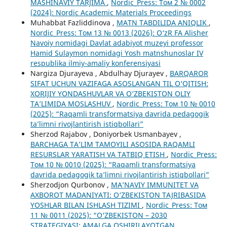
MASHINAVIY TARJIMA
,
Nordic_Press: Том 2 № 0002
(2024): Nordic Academic Materials Proceedings
Muhabbat Fazliddinova ,
MATN TABDILIDA ANIQLIK
,
Nordic_Press: Том 13 № 0013 (2026): O‘zR FA Alisher
Navoiy nomidagi Davlat adabiyot muzeyi professor
Hamid Sulaymon nomidagi Yosh matnshunoslar IV
respublika ilmiy-amaliy konferensiyasi
Nargiza Djurayeva , Abdulhay Djurayev ,
BARQAROR
SIFAT UCHUN VAZIFAGA ASOSLANGAN TIL O‘QITISH:
XORIJIY YONDASHUVLAR VA O‘ZBEKISTON OLIY
TA’LIMIDA MOSLASHUV
,
Nordic_Press: Том 10 № 0010
(2025): “Raqamli transformatsiya davrida pedagogik
ta’limni rivojlantirish istiqbollari”
Sherzod Rajabov , Doniyorbek Usmanbayev ,
BARCHAGA TA’LIM TAMOYILI ASOSIDA RAQAMLI
RESURSLAR YARATISH VA TATBIQ ETISH
,
Nordic_Press:
Том 10 № 0010 (2025): “Raqamli transformatsiya
davrida pedagogik ta’limni rivojlantirish istiqbollari”
Sherzodjon Qurbonov ,
MA’NAVIY IMMUNITET VA
AXBOROT MADANIYATI: O‘ZBEKISTON TAJRIBASIDA
YOSHLAR BILAN ISHLASH TIZIMI
,
Nordic_Press: Том
11 № 0011 (2025): “O‘ZBEKISTON – 2030
STRATEGIYASI: AMALGA OSHIRILAYOTGAN