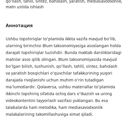
qo'llash, tahlil, sintez, baholash, yaratish, mediasavodxonlik,
matn ustida ishlash
Аннотация
Ushbu topshiriqlar to'plamida ikkita vazifa mavjud bo'lib,
ularning birinchisi Blum taksonomiyasiga asoslangan holda
darajali topshiriqlar tuzishdir. Bunda maktab darsliklaridagi
matnlar asos qilib olingan. Blum taksonomiyasida mavjud
bo'lgan bilish, tushunish, qo'llash, tahlil, sintez, baholash
va yaratish bosqichlari o'quvchilar tafakkurining yuqori
darajada rivojlanishi uchun muhim o'rin tutadigan
ma'lumotlardir. Qolaversa, ushbu materiallar to'plamida
ikkinchi topshiriq sifatida ochiq dars o'tkazish va uning
videokontentini tayyorlash vazifasi yuklangan. Bu esa
talabalarda ham metodika, ham mediasavodxonlik
malakalarining takomillashuviga ximat qiladi.