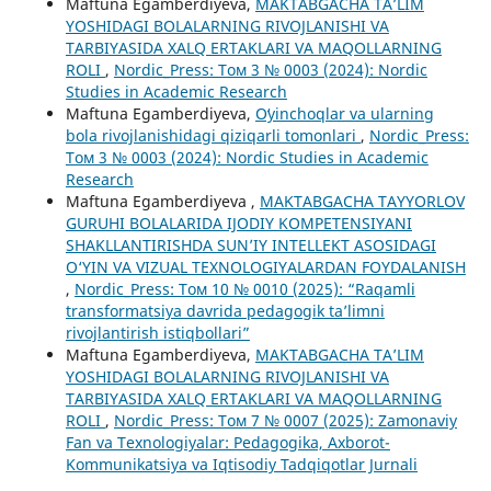
Maftuna Egamberdiyeva,
MAKTABGACHA TA’LIM
YOSHIDAGI BOLALARNING RIVOJLANISHI VA
TARBIYASIDA XALQ ERTAKLARI VA MAQOLLARNING
ROLI
,
Nordic_Press: Том 3 № 0003 (2024): Nordic
Studies in Academic Research
Maftuna Egamberdiyeva,
Oʻyinchoqlar va ularning
bola rivojlanishidagi qiziqarli tomonlari
,
Nordic_Press:
Том 3 № 0003 (2024): Nordic Studies in Academic
Research
Maftuna Egamberdiyeva ,
MAKTABGACHA TAYYORLOV
GURUHI BOLALARIDA IJODIY KOMPETENSIYANI
SHAKLLANTIRISHDA SUN’IY INTELLEKT ASOSIDAGI
O‘YIN VA VIZUAL TEXNOLOGIYALARDAN FOYDALANISH
,
Nordic_Press: Том 10 № 0010 (2025): “Raqamli
transformatsiya davrida pedagogik ta’limni
rivojlantirish istiqbollari”
Maftuna Egamberdiyeva,
MAKTABGACHA TA’LIM
YOSHIDAGI BOLALARNING RIVOJLANISHI VA
TARBIYASIDA XALQ ERTAKLARI VA MAQOLLARNING
ROLI
,
Nordic_Press: Том 7 № 0007 (2025): Zamonaviy
Fan va Texnologiyalar: Pedagogika, Axborot-
Kommunikatsiya va Iqtisodiy Tadqiqotlar Jurnali