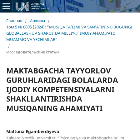
Главная
/
Архивы
/
Том 5 № 0005 (2024): “MUSIQA TA’LIMI VA SAN’ATINING BUGUNGI
GLOBALLASHUV SHAROITDA MILLIY-IJTIMOIY AHAMIYATI:
MUAMMO VA YECHIMLAR”
/
Исследовательские статьи
MAKTABGACHA TAYYORLOV
GURUHLARIDAGI BOLALARDA
IJODIY KOMPETENSIYALARNI
SHAKLLANTIRISHDA
MUSIQANING AHAMIYATI
Maftuna Egamberdiyeva
Xalqaro Nordik universiteti “Psixologiya va maktabgacha ta’lim