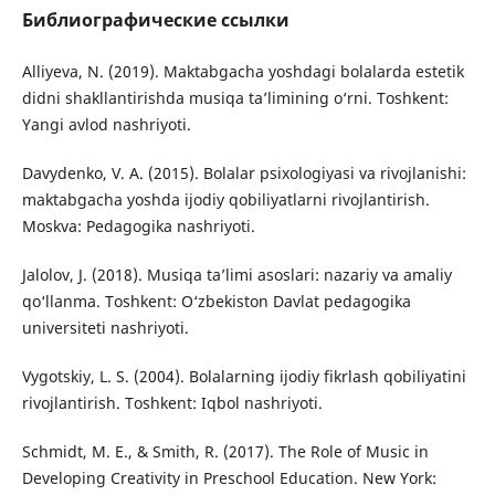
Библиографические ссылки
Alliyeva, N. (2019). Maktabgacha yoshdagi bolalarda estetik
didni shakllantirishda musiqa ta’limining o‘rni. Toshkent:
Yangi avlod nashriyoti.
Davydenko, V. A. (2015). Bolalar psixologiyasi va rivojlanishi:
maktabgacha yoshda ijodiy qobiliyatlarni rivojlantirish.
Moskva: Pedagogika nashriyoti.
Jalolov, J. (2018). Musiqa ta’limi asoslari: nazariy va amaliy
qo‘llanma. Toshkent: O‘zbekiston Davlat pedagogika
universiteti nashriyoti.
Vygotskiy, L. S. (2004). Bolalarning ijodiy fikrlash qobiliyatini
rivojlantirish. Toshkent: Iqbol nashriyoti.
Schmidt, M. E., & Smith, R. (2017). The Role of Music in
Developing Creativity in Preschool Education. New York: