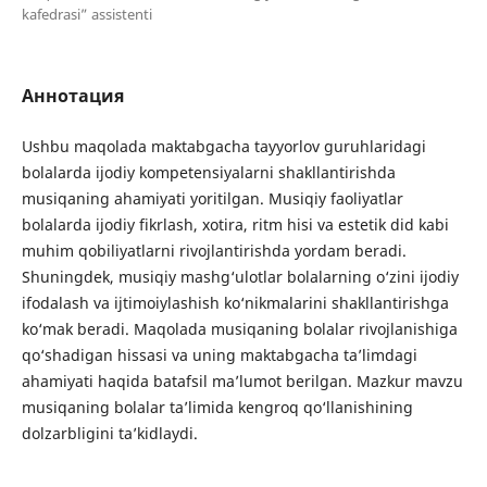
kafedrasi” assistenti
Аннотация
Ushbu maqolada maktabgacha tayyorlov guruhlaridagi
bolalarda ijodiy kompetensiyalarni shakllantirishda
musiqaning ahamiyati yoritilgan. Musiqiy faoliyatlar
bolalarda ijodiy fikrlash, xotira, ritm hisi va estetik did kabi
muhim qobiliyatlarni rivojlantirishda yordam beradi.
Shuningdek, musiqiy mashg‘ulotlar bolalarning o‘zini ijodiy
ifodalash va ijtimoiylashish ko‘nikmalarini shakllantirishga
ko‘mak beradi. Maqolada musiqaning bolalar rivojlanishiga
qo‘shadigan hissasi va uning maktabgacha ta’limdagi
ahamiyati haqida batafsil ma’lumot berilgan. Mazkur mavzu
musiqaning bolalar ta’limida kengroq qo‘llanishining
dolzarbligini ta’kidlaydi.