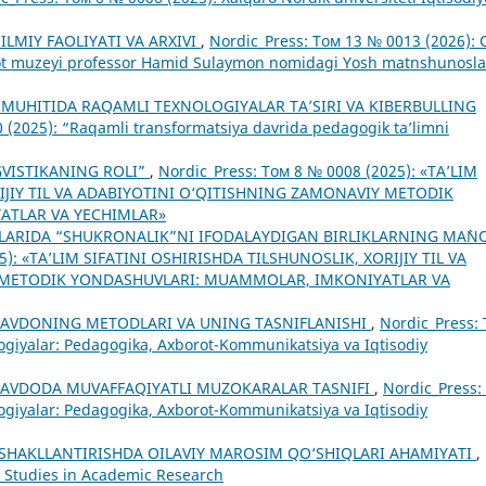
LMIY FAOLIYATI VA ARXIVI
,
Nordic_Press: Том 13 № 0013 (2026): 
yot muzeyi professor Hamid Sulaymon nomidagi Yosh matnshunosla
 MUHITIDA RAQAMLI TEXNOLOGIYALAR TAʼSIRI VA KIBERBULLING
 (2025): “Raqamli transformatsiya davrida pedagogik ta’limni
NGVISTIKANING ROLI”
,
Nordic_Press: Том 8 № 0008 (2025): «TA’LIM
RIJIY TIL VA ADABIYOTINI O‘QITISHNING ZAMONAVIY METODIK
ATLAR VA YECHIMLAR»
ILLARIDA “SHUKRONALIK”NI IFODALAYDIGAN BIRLIKLARNING MA`N
25): «TA’LIM SIFATINI OSHIRISHDA TILSHUNOSLIK, XORIJIY TIL VA
 METODIK YONDASHUVLARI: MUAMMOLAR, IMKONIYATLAR VA
SAVDONING METODLARI VA UNING TASNIFLANISHI
,
Nordic_Press:
ogiyalar: Pedagogika, Axborot-Kommunikatsiya va Iqtisodiy
SAVDODA MUVAFFAQIYATLI MUZOKARALAR TASNIFI
,
Nordic_Press:
ogiyalar: Pedagogika, Axborot-Kommunikatsiya va Iqtisodiy
SHAKLLANTIRISHDA OILAVIY MAROSIM QO‘SHIQLARI AHAMIYATI
,
c Studies in Academic Research