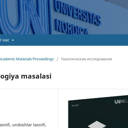
О нас
Academic Materials Proceedings
/
Тематические исследования
logiya masalasi
asnifi, undoshlar tasnifi,