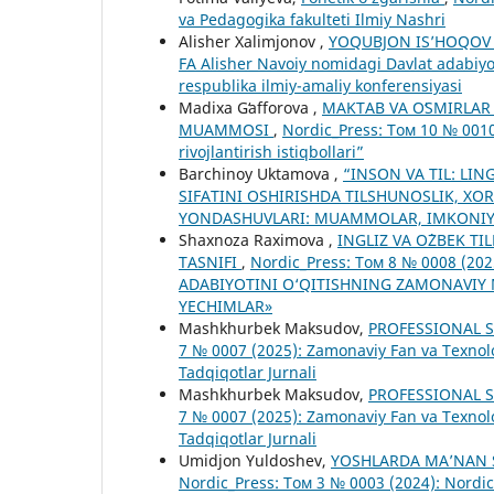
va Pedagogika fakulteti Ilmiy Nashri
Alisher Xalimjonov ,
YOQUBJON IS’HOQOV I
FA Alisher Navoiy nomidagi Davlat adabi
respublika ilmiy-amaliy konferensiyasi
Madiхa Gʻaffоrova ,
MAKTAB VA OʻSMIRLAR
MUAMMOSI
,
Nordic_Press: Том 10 № 0010
rivojlantirish istiqbollari”
Barchinoy Uktamova ,
“INSON VA TIL: LI
SIFATINI OSHIRISHDA TILSHUNOSLIK, XO
YONDASHUVLARI: MUAMMOLAR, IMKONIY
Shaxnoza Raximova ,
INGLIZ VA O`ZBEK T
TASNIFI
,
Nordic_Press: Том 8 № 0008 (20
ADABIYOTINI O‘QITISHNING ZAMONAVIY
YECHIMLAR»
Mashkhurbek Maksudov,
PROFESSIONAL 
7 № 0007 (2025): Zamonaviy Fan va Texnol
Tadqiqotlar Jurnali
Mashkhurbek Maksudov,
PROFESSIONAL 
7 № 0007 (2025): Zamonaviy Fan va Texnol
Tadqiqotlar Jurnali
Umidjon Yuldoshev,
YOSHLARDA MA’NAN 
Nordic_Press: Том 3 № 0003 (2024): Nordi