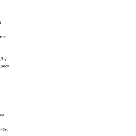
й
nse.
s/by-
дресу
ом
ксы,