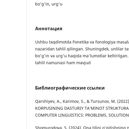
bo'g'in, urg'u
Аннотация
Ushbu taqdimotda Fonetika va fonologiya masalal
nazaridan tahlil qilingan. Shuningdek, unlilar tas
bo'g'in va urg'u haqida ma'lumotlar keltirilgan
tahlil namunasi ham mavjud
Библиографические ссылки
Qarshiyev, A., Karimov, S., & Tursunov, M. (2022
KORPUSINING DASTURIY TA’MINOT STRUKTURASI
COMPUTER LINGUISTICS: PROBLEMS, SOLUTIONS,
Shomurodova, S. (2024). Ona tilini o'qitishning n