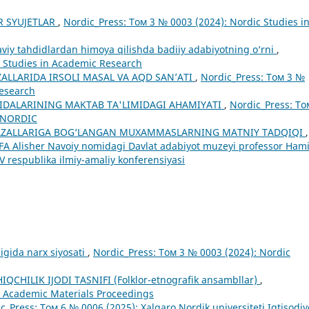
R SYUJETLAR
,
Nordic_Press: Том 3 № 0003 (2024): Nordic Studies i
viy tahdidlardan himoya qilishda badiiy adabiyotning o‘rni
,
c Studies in Academic Research
ALLARIDA IRSOLI MASAL VA AQD SAN’ATI
,
Nordic_Press: Том 3 №
Research
IDALARINING MAKTAB TA'LIMIDAGI AHAMIYATI
,
Nordic_Press: То
F NORDIC
’AZALLARIGA BOG‘LANGAN MUXAMMASLARNING MATNIY TADQIQI
,
 FA Alisher Navoiy nomidagi Davlat adabiyot muzeyi professor Ham
respublika ilmiy-amaliy konferensiyasi
gida narx siyosati
,
Nordic_Press: Том 3 № 0003 (2024): Nordic
QCHILIK IJODI TASNIFI (Folklor-etnografik ansambllar)
,
c Academic Materials Proceedings
c_Press: Том 6 № 0006 (2025): Xalqaro Nordik universiteti Iqtisodiy