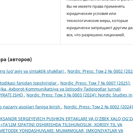
Вы не имеете права применять
юридические условия или
технологические меры, которые
юридически запрещают другим де
все, что разрешено лицензией.
ра (авторов)
ng lug'aviy va sintaktik shakllari
,
Nordic_Press: Том 2 № 0002 (202
etodikasi fanidan topshiriqlar
,
Nordic_Press: Том 7 № 0007 (2025):
ka, Axborot-Kommunikatsiya va Iqtisodiy Tadqiqotlar Jurnali
AYRATI ISHQ
,
Nordic_Press: Том 3 № 0003 (2024): Nordic Studies in
ng nazariy asoslari faniga kirish
,
Nordic_Press: Том 2 № 0002 (2024)
EKSANDR SERGEYEVICH PUSHKIN ERTAKLARI VA O‘ZBEK XALQ OG‘Z
: «TA’LIM SIFATINI OSHIRISHDA TILSHUNOSLIK, XORIJIY TIL VA
 METODIK YONDASHUVLARI: MUAMMOLAR, IMKONIYATLAR VA