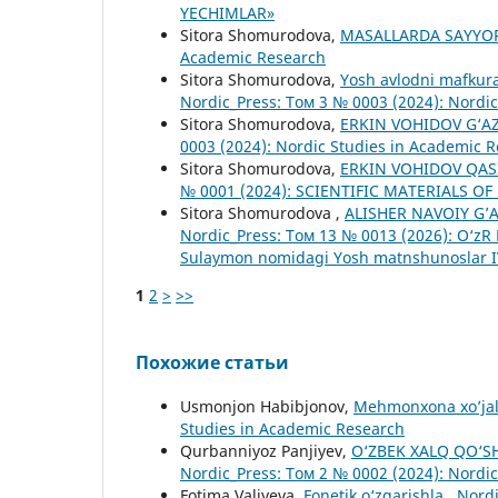
YECHIMLAR»
Sitora Shomurodova,
MASALLARDA SAYYO
Academic Research
Sitora Shomurodova,
Yosh avlodni mafkura
Nordic_Press: Том 3 № 0003 (2024): Nordi
Sitora Shomurodova,
ERKIN VOHIDOV G‘AZ
0003 (2024): Nordic Studies in Academic 
Sitora Shomurodova,
ERKIN VOHIDOV QAS
№ 0001 (2024): SCIENTIFIC MATERIALS O
Sitora Shomurodova ,
ALISHER NAVOIY G
Nordic_Press: Том 13 № 0013 (2026): O‘zR
Sulaymon nomidagi Yosh matnshunoslar IV 
1
2
>
>>
Похожие статьи
Usmonjon Habibjonov,
Mehmonxona xo’jali
Studies in Academic Research
Qurbanniyoz Panjiyev,
O‘ZBEK XALQ QO‘SHI
Nordic_Press: Том 2 № 0002 (2024): Nordi
Fotima Valiyeva,
Fonetik o‘zgarishla
,
Nordi