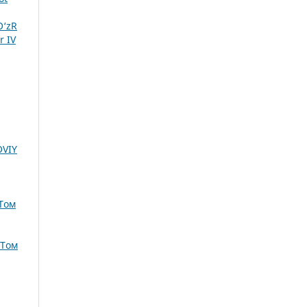
O‘zR
r IV
OVIY
 Том
 Том