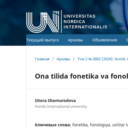
Текущий выпуск
Архивы
Объявления
Главная
/
Архивы
/
Том 2 № 0002 (2024): Nordic 
Ona tilida fonetika va fono
Sitora Shomurodova
Nordic International university
Ключевые слова:
fonetika, fonologiya, unlilar t