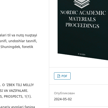
ari til va nutq nuqtayi
nifi, undoshlar tasnifi,
. Shuningdek, fonetik
PDF
). O ‘ZBEK TILI MILLIY
 VA VAZIFALARI.
Опубликован
 PROSPECTS, 1(1).
2024-05-02
azariy asoslari faniga