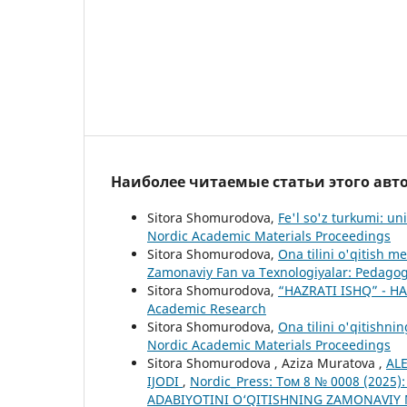
Наиболее читаемые статьи этого авто
Sitora Shomurodova,
Fe'l so'z turkumi: uni
Nordic Academic Materials Proceedings
Sitora Shomurodova,
Ona tilini o'qitish m
Zamonaviy Fan va Texnologiyalar: Pedagogi
Sitora Shomurodova,
“HAZRATI ISHQ” - H
Academic Research
Sitora Shomurodova,
Ona tilini o'qitishni
Nordic Academic Materials Proceedings
Sitora Shomurodova , Aziza Muratova ,
AL
IJODI
,
Nordic_Press: Том 8 № 0008 (2025)
ADABIYOTINI O‘QITISHNING ZAMONAVIY