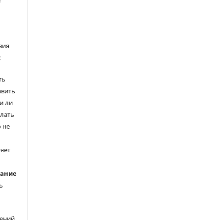
е
вия
:
ть
авить
и ли
елать
 не
ряет
вание
ь
ений.