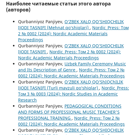
Наиболее читаемые статьи этого автора
(авторов)
Qurbanniyoz Panjiyev,
O‘ZBEK XALQ QO‘SHIQCHILIK
IJODI TASNIFI (Mehnat qo‘shiqlari)
,
Nordic_Press: Том
2 № 0002 (2024): Nordic Academic Materials
Proceedings
Qurbanniyoz Panjiyev,
O‘ZBEK XALQ QO‘SHIQCHILIK
IJODI TASNIFI
,
Nordic_Press: Том 2 № 0002 (2024):
Nordic Academic Materials Proceedings
Qurbanniyoz Panjiyev,
Uzbek Family Ceremony Music
and Its Description of Genre
,
Nordic_Press: Том 2 №
0002 (2024): Nordic Academic Materials Proceedings
Qurbanniyoz Panjiyev,
O‘ZBEK XALQ QO‘ShIQChILIK
IJODI TASNIFI (Turli mavzuli qo‘shiqlar)
,
Nordic_Press:
Том 3 № 0003 (2024): Nordic Studies in Academic
Research
Qurbanniyoz Panjiyev,
PEDAGOGICAL CONDITIONS
AND FORMS OF PROFESSIONAL MUSIC TEACHER'S
PROFESSIONAL TRAINING
,
Nordic_Press: Том 2 №
0002 (2024): Nordic Academic Materials Proceedings
Qurbanniyoz Panjiyev,
O‘ZBEK XALQ QO‘SHIQCHILIK