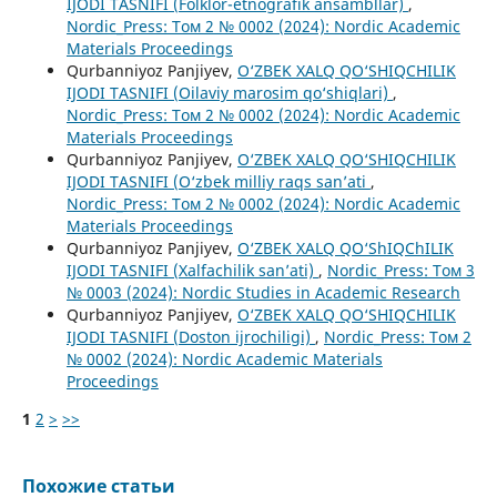
IJODI TASNIFI (Folklor-etnografik ansambllar)
,
Nordic_Press: Том 2 № 0002 (2024): Nordic Academic
Materials Proceedings
Qurbanniyoz Panjiyev,
O‘ZBEK XALQ QO‘SHIQCHILIK
IJODI TASNIFI (Oilaviy marosim qo‘shiqlari)
,
Nordic_Press: Том 2 № 0002 (2024): Nordic Academic
Materials Proceedings
Qurbanniyoz Panjiyev,
O‘ZBEK XALQ QO‘SHIQCHILIK
IJODI TASNIFI (O‘zbek milliy raqs san’ati
,
Nordic_Press: Том 2 № 0002 (2024): Nordic Academic
Materials Proceedings
Qurbanniyoz Panjiyev,
O‘ZBEK XALQ QO‘ShIQChILIK
IJODI TASNIFI (Xalfachilik san’ati)
,
Nordic_Press: Том 3
№ 0003 (2024): Nordic Studies in Academic Research
Qurbanniyoz Panjiyev,
O‘ZBEK XALQ QO‘SHIQCHILIK
IJODI TASNIFI (Doston ijrochiligi)
,
Nordic_Press: Том 2
№ 0002 (2024): Nordic Academic Materials
Proceedings
1
2
>
>>
Похожие статьи