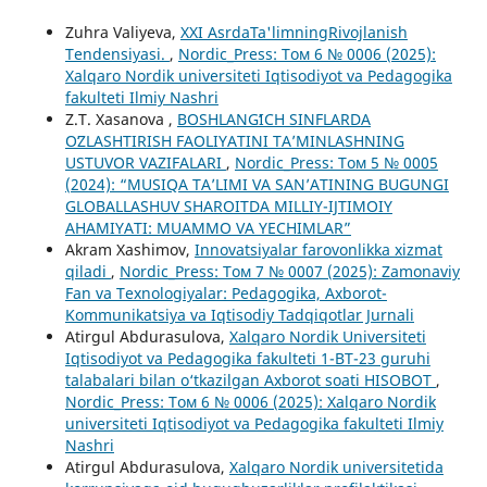
Zuhra Valiyeva,
XXI AsrdaTa'limningRivojlanish
Tendensiyasi.
,
Nordic_Press: Том 6 № 0006 (2025):
Xalqaro Nordik universiteti Iqtisodiyot va Pedagogika
fakulteti Ilmiy Nashri
Z.T. Xasanova ,
BOSHLANGʻICH SINFLARDA
OʻZLASHTIRISH FAOLIYATINI TA’MINLASHNING
USTUVOR VAZIFALARI
,
Nordic_Press: Том 5 № 0005
(2024): “MUSIQA TA’LIMI VA SAN’ATINING BUGUNGI
GLOBALLASHUV SHAROITDA MILLIY-IJTIMOIY
AHAMIYATI: MUAMMO VA YECHIMLAR”
Akram Xashimov,
Innovatsiyalar farovonlikka xizmat
qiladi
,
Nordic_Press: Том 7 № 0007 (2025): Zamonaviy
Fan va Texnologiyalar: Pedagogika, Axborot-
Kommunikatsiya va Iqtisodiy Tadqiqotlar Jurnali
Atirgul Abdurasulova,
Xalqaro Nordik Universiteti
Iqtisodiyot va Pedagogika fakulteti 1-BT-23 guruhi
talabalari bilan o‘tkazilgan Axborot soati HISOBOT
,
Nordic_Press: Том 6 № 0006 (2025): Xalqaro Nordik
universiteti Iqtisodiyot va Pedagogika fakulteti Ilmiy
Nashri
Atirgul Abdurasulova,
Xalqaro Nordik universitetida