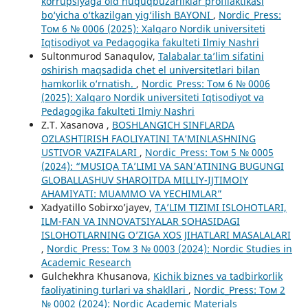
korrupsiyaga oid huquqbuzarliklar profilaktikasi
bo‘yicha o‘tkazilgan yig‘ilish BAYONI
,
Nordic_Press:
Том 6 № 0006 (2025): Xalqaro Nordik universiteti
Iqtisodiyot va Pedagogika fakulteti Ilmiy Nashri
Sultonmurod Sanaqulov,
Talabalar ta’lim sifatini
oshirish maqsadida chet el universitetlari bilan
hamkorlik o‘rnatish.
,
Nordic_Press: Том 6 № 0006
(2025): Xalqaro Nordik universiteti Iqtisodiyot va
Pedagogika fakulteti Ilmiy Nashri
Z.T. Xasanova ,
BOSHLANGʻICH SINFLARDA
OʻZLASHTIRISH FAOLIYATINI TA’MINLASHNING
USTIVOR VAZIFALARI
,
Nordic_Press: Том 5 № 0005
(2024): “MUSIQA TA’LIMI VA SAN’ATINING BUGUNGI
GLOBALLASHUV SHAROITDA MILLIY-IJTIMOIY
AHAMIYATI: MUAMMO VA YECHIMLAR”
Xadyatillo Sobirxo’jayev,
TA’LIM TIZIMI ISLOHOTLARI,
ILM-FAN VA INNOVATSIYALAR SOHASIDAGI
ISLOHOTLARNING O’ZIGA XOS JIHATLARI MASALALARI
,
Nordic_Press: Том 3 № 0003 (2024): Nordic Studies in
Academic Research
Gulchekhra Khusanova,
Kichik biznes va tadbirkorlik
faoliyatining turlari va shakllari
,
Nordic_Press: Том 2
№ 0002 (2024): Nordic Academic Materials