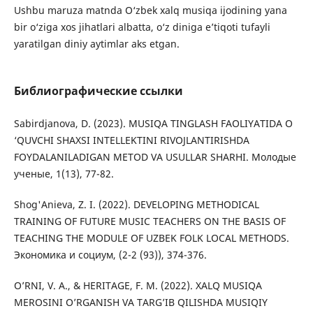
Ushbu maruza matnda O‘zbek xalq musiqa ijodining yana
bir o‘ziga xos jihatlari albatta, o‘z diniga e’tiqoti tufayli
yaratilgan diniy aytimlar aks etgan.
Библиографические ссылки
Sabirdjanova, D. (2023). MUSIQA TINGLASH FAOLIYATIDA O
‘QUVCHI SHAXSI INTELLEKTINI RIVOJLANTIRISHDA
FOYDALANILADIGAN METOD VA USULLAR SHARHI. Молодые
ученые, 1(13), 77-82.
Shog'Anieva, Z. I. (2022). DEVELOPING METHODICAL
TRAINING OF FUTURE MUSIC TEACHERS ON THE BASIS OF
TEACHING THE MODULE OF UZBEK FOLK LOCAL METHODS.
Экономика и социум, (2-2 (93)), 374-376.
O’RNI, V. A., & HERITAGE, F. M. (2022). XALQ MUSIQA
MEROSINI O’RGANISH VA TARG’IB QILISHDA MUSIQIY