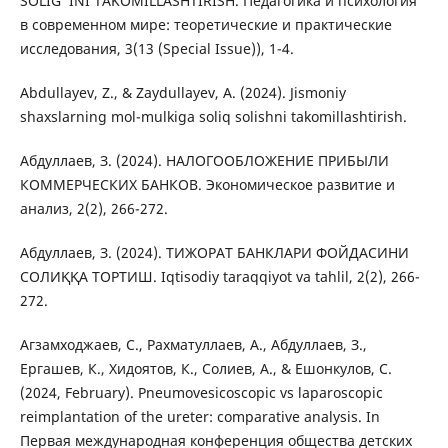
SOLIG ‘INI TAKOMILLASHTIRISH. Педагогика и психология
в современном мире: теоретические и практические
исследования, 3(13 (Special Issue)), 1-4.
Abdullayev, Z., & Zaydullayev, A. (2024). Jismoniy
shaxslarning mol-mulkiga soliq solishni takomillashtirish.
Абдуллаев, З. (2024). НАЛОГООБЛОЖЕНИЕ ПРИБЫЛИ
КОММЕРЧЕСКИХ БАНКОВ. Экономическое развитие и
анализ, 2(2), 266-272.
Абдуллаев, З. (2024). ТИЖОРАТ БАНКЛАРИ ФОЙДАСИНИ
СОЛИҚҚА ТОРТИШ. Iqtisodiy taraqqiyot va tahlil, 2(2), 266-
272.
Агзамходжаев, С., Рахматуллаев, А., Абдуллаев, З.,
Ергашев, К., Xидоятов, К., Солиев, А., & Ешонкулов, С.
(2024, February). Pneumovesicoscopic vs laparoscopic
reimplantation of the ureter: comparative analysis. In
Первая международная конференция общества детских