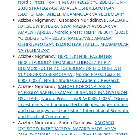
Nordic_Press: Том 11 № 0011 (2025): “O‘ZBEKISTON –
2030 STRATEGIYASI: AMALGA OSHIRILAYOTGAN
ISLOHOTLAR TAHLILI, MUAMMOLAR VA YECHIMLAR”
Azizbek Nigmanov , Ozodaxon Nuriddinova ,
XALQARO
IQTISODIY INTEGRATSIYA: NAZARIY ASOSLAR VA
AMALIY TAJRIBA
,
Nordic_Press: Том 11 № 0011 (2025):
“O‘ZBEKISTON – 2030 STRATEGIYASI: AMALGA
OSHIRILAYOTGAN ISLOHOTLAR TAHLILI, MUAMMOLAR
VA YECHIMLAR”
Azizbek Nigmanov,
ПЕРСПЕКТИВЫ РАЗВИТИЯ
НЕФТЕГАЗОВОЙ ПРОМЫШЛЕННОСТИ КНР И
ВОЗМОЖНОСТИ ИСПОЛЬЗОВАНИЯ ЕГО ОПЫТА В
УСЛОВИЯХ УЗБЕКИСТАНА
,
Nordic_Press: Том 3 №
0003 (2024): Nordic Studies in Academic Research
Azizbek Nigmanov,
SANOAT KORXONALARIDA
ENERGIYA SARFINI KAMAYTIRISHNING INNOVATSION
USULLARI
,
Nordic_Press: Том 9 № 0009 (2025): "Green
Investments and financial technologies: opportunities
and challenges for Uzbekistan" International Scientific
and Practical Conference
Azizbek Nigmanov , Zarina Raximova,
XALQARO
IQTISODIY INTEGRATSIYA: NAZARIY ASOSLAR VA
AMALIY TAJRIBA
,
Nordic_Press: Том 11 № 0011 (2025):