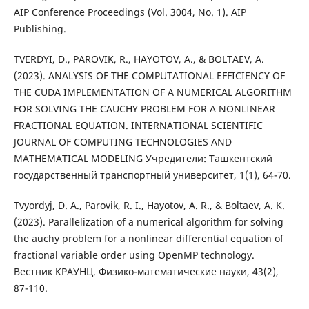
AIP Conference Proceedings (Vol. 3004, No. 1). AIP
Publishing.
TVERDYI, D., PAROVIK, R., HAYOTOV, A., & BOLTAEV, A.
(2023). ANALYSIS OF THE COMPUTATIONAL EFFICIENCY OF
THE CUDA IMPLEMENTATION OF A NUMERICAL ALGORITHM
FOR SOLVING THE CAUCHY PROBLEM FOR A NONLINEAR
FRACTIONAL EQUATION. INTERNATIONAL SCIENTIFIC
JOURNAL OF COMPUTING TECHNOLOGIES AND
MATHEMATICAL MODELING Учредители: Ташкентский
государственный транспортный университет, 1(1), 64-70.
Tvyordyj, D. A., Parovik, R. I., Hayotov, A. R., & Boltaev, A. K.
(2023). Parallelization of a numerical algorithm for solving
the auchy problem for a nonlinear differential equation of
fractional variable order using OpenMP technology.
Вестник КРАУНЦ. Физико-математические науки, 43(2),
87-110.