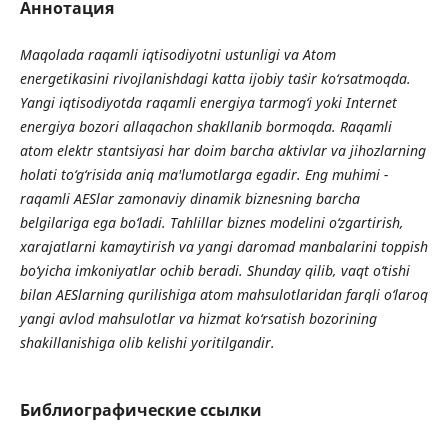
Аннотация
Maqolada raqamli iqtisodiyotni ustunligi va Atom
energetikasini rivojlanishdagi katta ijobiy ta`sir ko‘rsatmoqda.
Yangi iqtisodiyotda raqamli energiya tarmog‘i yoki Internet
energiya bozori allaqachon shakllanib bormoqda. Raqamli
atom elektr stantsiyasi har doim barcha aktivlar va jihozlarning
holati to‘g‘risida aniq ma'lumotlarga egadir. Eng muhimi -
raqamli AESlar zamonaviy dinamik biznesning barcha
belgilariga ega bo‘ladi. Tahlillar biznes modelini o‘zgartirish,
xarajatlarni kamaytirish va yangi daromad manbalarini toppish
bo‘yicha imkoniyatlar ochib beradi. Shunday qilib, vaqt o‘tishi
bilan AESlarning qurilishiga atom mahsulotlaridan farqli o‘laroq
yangi avlod mahsulotlar va hizmat ko‘rsatish bozorining
shakillanishiga olib kelishi yoritilgandir.
Библиографические ссылки