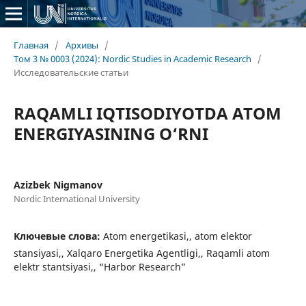
Главная
/
Архивы
/
Том 3 № 0003 (2024): Nordic Studies in Academic Research
/
Исследовательские статьи
RAQAMLI IQTISODIYOTDA ATOM
ENERGIYASINING O‘RNI
Azizbek Nigmanov
Nordic International University
Ключевые слова:
Atom energetikasi,, atom elektor
stansiyasi,, Xalqaro Energetika Agentligi,, Raqamli atom
elektr stantsiyasi,, “Harbor Research”