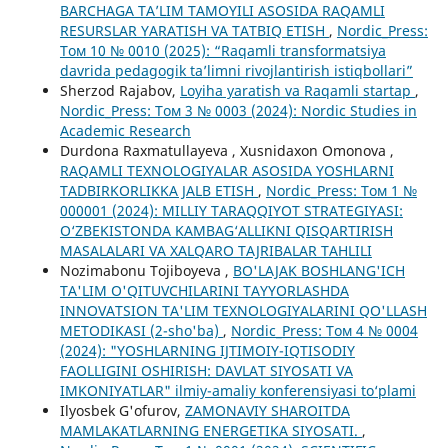
BARCHAGA TA’LIM TAMOYILI ASOSIDA RAQAMLI
RESURSLAR YARATISH VA TATBIQ ETISH
,
Nordic_Press:
Том 10 № 0010 (2025): “Raqamli transformatsiya
davrida pedagogik ta’limni rivojlantirish istiqbollari”
Sherzod Rajabov,
Loyiha yaratish va Raqamli startap
,
Nordic_Press: Том 3 № 0003 (2024): Nordic Studies in
Academic Research
Durdona Raxmatullayeva , Xusnidaxon Omonova ,
RAQAMLI TEXNOLOGIYALAR ASOSIDA YOSHLARNI
TADBIRKORLIKKA JALB ETISH
,
Nordic_Press: Том 1 №
000001 (2024): MILLIY TARAQQIYOT STRATEGIYASI:
O‘ZBEKISTONDA KAMBAG‘ALLIKNI QISQARTIRISH
MASALALARI VA XALQARO TAJRIBALAR TAHLILI
Nozimabonu Tojiboyeva ,
BO'LAJAK BOSHLANG'ICH
TA'LIM O'QITUVCHILARINI TAYYORLASHDA
INNOVATSION TA'LIM TEXNOLOGIYALARINI QO'LLASH
METODIKASI (2-sho'ba)
,
Nordic_Press: Том 4 № 0004
(2024): "YOSHLARNING IJTIMOIY-IQTISODIY
FAOLLIGINI OSHIRISH: DAVLAT SIYOSATI VA
IMKONIYATLAR" ilmiy-amaliy konferensiyasi to‘plami
Ilyosbek G'ofurov,
ZAMONAVIY SHAROITDA
MAMLAKATLARNING ENERGETIKA SIYOSATI.
,