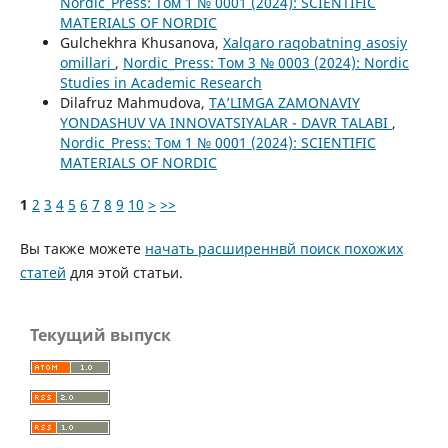
Nordic_Press: Том 1 № 0001 (2024): SCIENTIFIC
MATERIALS OF NORDIC
Gulchekhra Khusanova,
Xalqaro raqobatning asosiy
omillari
,
Nordic_Press: Том 3 № 0003 (2024): Nordic
Studies in Academic Research
Dilafruz Mahmudova,
TA’LIMGA ZAMONAVIY
YONDASHUV VA INNOVATSIYALAR - DAVR TALABI
,
Nordic_Press: Том 1 № 0001 (2024): SCIENTIFIC
MATERIALS OF NORDIC
1
2
3
4
5
6
7
8
9
10
>
>>
Вы также можете
начать расширеннвй поиск похожих
статей
для этой статьи.
Текущий выпуск