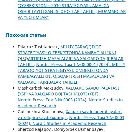
“O‘ZBEKISTON – 2030 STRATEGIYASI: AMALGA
OSHIRILAYOTGAN ISLOHOTLAR TAHLILI, MUAMMOLAR
VA YECHIMLAR”
Похожие статьи
Dilafruz Tashtanova ,
MILLIY TARAQQIYOT
STRATEGIYASI: O‘ZBEKISTONDA KAMBAG‘ALLIKNI
QISQARTIRISH MASALALARI VA XALQARO TAJRIBALAR
TAHLILI
,
Nordic_Press: Том 1 № 000001 (2024): MILLIY
TARAQQIYOT STRATEGIYASI: O‘ZBEKISTONDA
KAMBAG‘ALLIKNI QISQARTIRISH MASALALARI VA
XALQARO TAJRIBALAR TAHLILI
Mashxurbek Maksudov,
XALQARO SAVDO PALATASI
(XSP) VA XALQARO BOJ TASHKILOTI (XBT)
,
Nordic_Press: Том 3 № 0003 (2024): Nordic Studies in
Academic Research
Gulchekhra Khusanova,
Xalqaro savdo operatsiyalari
va xalqaro savdo xuquqi
,
Nordic_Press: Том 3 № 0003
(2024): Nordic Studies in Academic Research
Sherzod Rajabov , Doniyorbek Usmanbayev ,