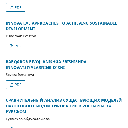
PDF
INNОVАTIVE АPPRОАCHES TО АCHIEVING SUSTАINАBLE
DEVELОPMENT
Dilyorbek Poʻlatov
PDF
BARQAROR RIVOJLANISHGA ERISHISHDA
INNOVATSIYALARNING O‘RNI
Sevara Ismatova
PDF
СРАВНИТЕЛЬНЫЙ АНАЛИЗ СУЩЕСТВУЮЩИХ МОДЕЛЕЙ
НАЛОГОВОГО БЮДЖЕТИРОВАНИЯ В РОССИИ И ЗА
РУБЕЖОМ
Гулчеҳра Абдусаломова