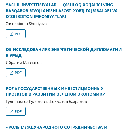
YASHIL INVESTITSIYALAR — QISHLOQ XO‘JALIGINING
BARQAROR RIVOJLANISHI ASOSI: XORIJ TAJRIBALARI VA
O‘ZBEKISTON IMKONIYATLARI
Zarinnabonu Shodiyeva
PDF
ОБ ИССЛЕДОВАНИЯХ ЭНЕРГЕТИЧЕСКОЙ ДИПЛОМАТИИ
В УМЭД
Ибрагим Мавланов
PDF
РОЛЬ ГОСУДАРСТВЕННЫХ ИНВЕСТИЦИОННЫХ
ПРОЕКТОВ В РАЗВИТИИ ЗЕЛЕНОЙ ЭКОНОМИКИ
Гульшахноз Гулямова, Шохжахон Бахрамов
PDF
«РОЛЬ МЕЖДУНАРОДНОГО СОТРУДНИЧЕСТВА И