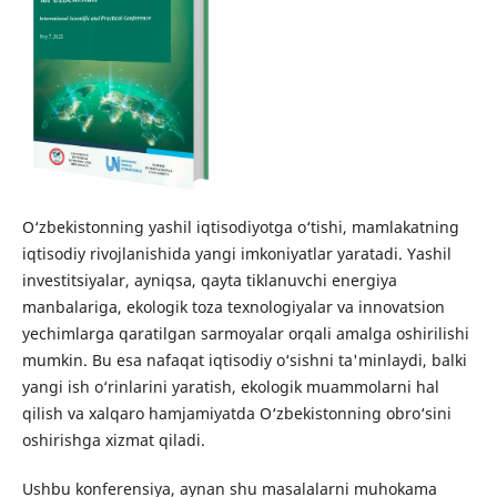
O‘zbekistonning yashil iqtisodiyotga o‘tishi, mamlakatning
iqtisodiy rivojlanishida yangi imkoniyatlar yaratadi. Yashil
investitsiyalar, ayniqsa, qayta tiklanuvchi energiya
manbalariga, ekologik toza texnologiyalar va innovatsion
yechimlarga qaratilgan sarmoyalar orqali amalga oshirilishi
mumkin. Bu esa nafaqat iqtisodiy o‘sishni ta'minlaydi, balki
yangi ish o‘rinlarini yaratish, ekologik muammolarni hal
qilish va xalqaro hamjamiyatda O‘zbekistonning obro‘sini
oshirishga xizmat qiladi.
Ushbu konferensiya, aynan shu masalalarni muhokama