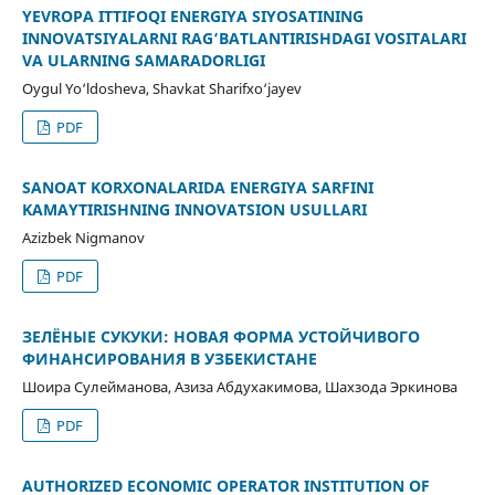
YEVROPА ITTIFOQI ENERGIYА SIYOSАTINING
INNOVАTSIYАLАRNI RАG‘BАTLАNTIRISHDАGI VOSITАLАRI
VА ULАRNING SАMАRАDORLIGI
Oygul Yo‘ldoshevа, Shavkat Sharifxo‘jayev
PDF
SANOAT KORXONALARIDA ENERGIYA SARFINI
KAMAYTIRISHNING INNOVATSION USULLARI
Azizbek Nigmanov
PDF
ЗЕЛЁНЫЕ СУКУКИ: НОВАЯ ФОРМА УСТОЙЧИВОГО
ФИНАНСИРОВАНИЯ В УЗБЕКИСТАНЕ
Шоира Сулейманова, Азиза Абдухакимова, Шахзода Эркинова
PDF
AUTHORIZED ECONOMIC OPERATOR INSTITUTION OF