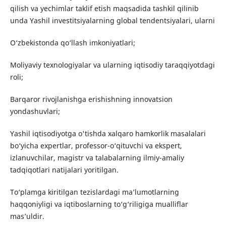
qilish va yechimlar taklif etish maqsadida tashkil qilinib
unda Yashil investitsiyalarning global tendentsiyalari, ularni
O‘zbekistonda qo‘llash imkoniyatlari;
Moliyaviy texnologiyalar va ularning iqtisodiy taraqqiyotdagi
roli;
Barqaror rivojlanishga erishishning innovatsion
yondashuvlari;
Yashil iqtisodiyotga o'tishda xalqaro hamkorlik masalalari
bo‘yicha expertlar, professor-o‘qituvchi va ekspert,
izlanuvchilar, magistr va talabalarning ilmiy-amaliy
tadqiqotlari natijalari yoritilgan.
To‘plamga kiritilgan tezislardagi ma’lumotlarning
haqqoniyligi va iqtiboslarning to‘g‘riligiga mualliflar
mas’uldir.