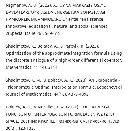
Nigmanov, A. U. (2022). XITOY VA MARKAZIY OSIYO
DAVLATLARI O ‘RTASIDA ENERGETIKA SOHASIDAGI
HAMKORLIK MUAMMOLARI. Oriental renaissance:
Innovative, educational, natural and social sciences,
2(Special Issue 26), 509-515.
Shadimetov, K., Boltaev, A., & Parovik, R. (2023).
Optimization of the approximate integration formula using
the discrete analogue of a high-order differential operator.
Mathematics, 11(14), 3114.
Shadimetov, K. M., & Boltaev, A. K. (2023). An Exponential-
Trigonometric Optimal Interpolation Formula. Lobachevskii
Journal of Mathematics, 44(10), 4379-4392.
Boltaev, A. K., & Nuraliev, F. A. (2021). THE EXTREMAL
FUNCTION OF INTERPOLATION FORMULAS IN W2 (2, 0)
SPACE. Вестник КРАУНЦ. Физико-математические науки,
36(3), 123-132.