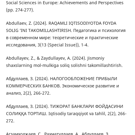
Social Sciences in Europe: Achievements and Perspectives
(pp. 274-277).
Abdullaev, Z. (2024). RAQAMLI IQTISODIYOTDA FOYDA
SOLIG ‘INI TAKOMILLASHTIRISH. Педагогика и психология
в современном мире: теоретические и практические
исследования, 3(13 (Special Issue)), 1-4.
Abdullayev, Z., & Zaydullayev, A. (2024). Jismoniy
shaxslarning mol-mulkiga soliq solishni takomillashtirish.
Абдуллаев, З. (2024). НАЛОГООБЛОЖЕНИЕ ПРИБЫЛИ
КОММЕРЧЕСКИХ БАНКОВ. Экономическое развитие и
анализ, 2(2), 266-272.
Абдуллаев, З. (2024). ТИЖОРАТ БАНКЛАРИ ФОЙДАСИНИ
СОЛИҚҚА ТОРТИШ. Iqtisodiy taraqqiyot va tahlil, 2(2), 266-
272.
Агзамходжаев, С., Рахматуллаев, А., Абдуллаев, З.,