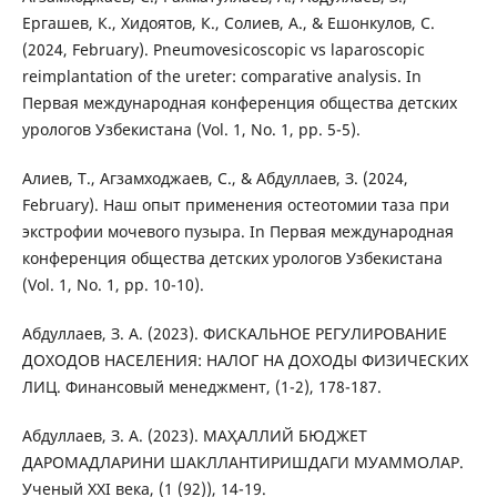
Ергашев, К., Xидоятов, К., Солиев, А., & Ешонкулов, С.
(2024, February). Pneumovesicoscopic vs laparoscopic
reimplantation of the ureter: comparative analysis. In
Первая международная конференция общества детских
урологов Узбекистана (Vol. 1, No. 1, pp. 5-5).
Алиев, Т., Агзамходжаев, С., & Абдуллаев, З. (2024,
February). Наш опыт применения остеотомии таза при
экстрофии мочевого пузыра. In Первая международная
конференция общества детских урологов Узбекистана
(Vol. 1, No. 1, pp. 10-10).
Абдуллаев, З. А. (2023). ФИСКАЛЬНОЕ РЕГУЛИРОВАНИЕ
ДОХОДОВ НАСЕЛЕНИЯ: НАЛОГ НА ДОХОДЫ ФИЗИЧЕСКИХ
ЛИЦ. Финансовый менеджмент, (1-2), 178-187.
Абдуллаев, З. А. (2023). МАҲАЛЛИЙ БЮДЖЕТ
ДАРОМАДЛАРИНИ ШАКЛЛАНТИРИШДАГИ МУАММОЛАР.
Ученый XXI века, (1 (92)), 14-19.