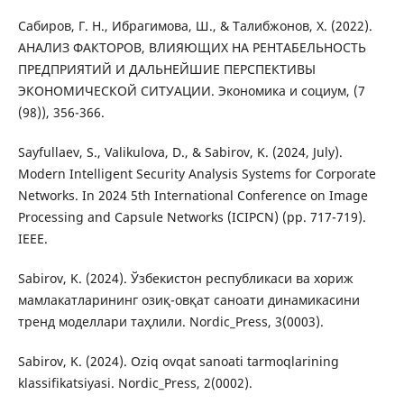
Сабиров, Г. Н., Ибрагимова, Ш., & Талибжонов, Х. (2022).
АНАЛИЗ ФАКТОРОВ, ВЛИЯЮЩИХ НА РЕНТАБЕЛЬНОСТЬ
ПРЕДПРИЯТИЙ И ДАЛЬНЕЙШИЕ ПЕРСПЕКТИВЫ
ЭКОНОМИЧЕСКОЙ СИТУАЦИИ. Экономика и социум, (7
(98)), 356-366.
Sayfullaev, S., Valikulova, D., & Sabirov, K. (2024, July).
Modern Intelligent Security Analysis Systems for Corporate
Networks. In 2024 5th International Conference on Image
Processing and Capsule Networks (ICIPCN) (pp. 717-719).
IEEE.
Sabirov, K. (2024). Ўзбекистон республикаси ва хориж
мамлакатларининг озиқ-овқат саноати динамикасини
тренд моделлари таҳлили. Nordic_Press, 3(0003).
Sabirov, K. (2024). Oziq ovqat sanoati tarmoqlarining
klassifikatsiyasi. Nordic_Press, 2(0002).