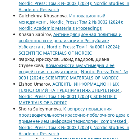
Nordic_Press: Том 3 № 0003 (2024): Nordic Studies in
Academic Research
Gulchekhra Khusanova,
Инновационный
менеджмент
,
Nordic_Press: Том 2 № 0002 (2024):
Nordic Academic Materials Proceedings
Khasan Sabirov,
Антиинфляционная политика и
особенности ее реализации в Республике
Узбекистан
,
Nordic_Press: Том 1 № 0001 (2024):
SCIENTIFIC MATERIALS OF NORDIC
Фарход Ирискулов, Захид Кадиров, Диана
Студенкова,
Возможности мультимедиа и её
воздействия на аудиторию
,
Nordic_Press: Том 1 №
0001 (2024): SCIENTIFIC MATERIALS OF NORDIC
Elshod Umarov,
АСПЕКТЫ ИНФОРМАЦИОННЫХ
ТЕХНОЛОГИЙ НА ПРЕДПРИЯТИЯХ ЭНЕРГЕТИКИ
,
Nordic_Press: Том 1 № 0001 (2024): SCIENTIFIC
MATERIALS OF NORDIC
Shoira Suleymanova,
К вопросу повышения
производительности красочно-побелочного цеха с
применением цифровой технологии _compressed
,
Nordic_Press: Том 3 № 0003 (2024): Nordic Studies in
Academic Research