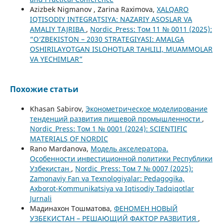
Azizbek Nigmanov , Zarina Raximova,
XALQARO
IQTISODIY INTEGRATSIYA: NAZARIY ASOSLAR VA
AMALIY TAJRIBA
,
Nordic_Press: Том 11 № 0011 (2025):
“O‘ZBEKISTON – 2030 STRATEGIYASI: AMALGA
OSHIRILAYOTGAN ISLOHOTLAR TAHLILI, MUAMMOLAR
VA YECHIMLAR”
Похожие статьи
Khasan Sabirov,
Эконометрическое моделирование
тенденций развития пищевой промышленности
,
Nordic_Press: Том 1 № 0001 (2024): SCIENTIFIC
MATERIALS OF NORDIC
Rano Mardanova,
Модель акселератора.
Особенности инвестиционной политики Республики
Узбекистан
,
Nordic_Press: Том 7 № 0007 (2025):
Zamonaviy Fan va Texnologiyalar: Pedagogika,
Axborot-Kommunikatsiya va Iqtisodiy Tadqiqotlar
Jurnali
Мадинахон Тошматова,
ФЕНОМЕН НОВЫЙ
УЗБЕКИСТАН – РЕШАЮЩИЙ ФАКТОР РАЗВИТИЯ
,