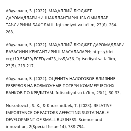
Абдуллаев, З. (2022). МАҲАЛЛИЙ БЮДЖЕТ
ДАРОМАДЛАРИНИ ШАКЛЛАНТИРИШГА ОМИЛЛАР
ТАЪСИРИНИ БАҲОЛАШ. Iqtisodiyot va taʼlim, 23(6), 264-
268.
Абдуллаев, З. (2022). МАҲАЛЛИЙ БЮДЖЕТ ДАРОМАДЛАРИ
БАЗАСИНИ КЕНГАЙТИРИШ МАСАЛАЛАРИ: https://doi.
org/10.55439/ECED/vol23_iss5/a36. Iqtisodiyot va taʼlim,
23(5), 213-217.
Абдуллаев, З. (2022). ОЦЕНИТЬ НАЛОГОВОЕ ВЛИЯНИЕ
РЕЗЕРВОВ НА ВОЗМОЖНЫЕ ПОТЕРИ КОММЕРЧЕСКИХ
БАНКОВ ПО КРЕДИТАМ. Iqtisodiyot va taʼlim, 23(1), 30-33.
Nusratovich, S. K., & Khurshidbek, T. (2023). RELATIVE
IMPORTANCE OF FACTORS AFFECTING SUSTAINABLE
DEVELOPMENT OF SMALL BUSINESS. Science and
innovation, 2(Special Issue 14), 788-794.