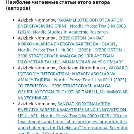
Наиболее читаемые статьи этого автора
(авторов)
Azizbek Nigmanov,
RAQAMLI IQTISODIYOTDA ATOM
ENERGIYASINING O‘RNI
,
Nordic_Press: Том 3 № 0003
(2024): Nordic Studies in Academic Research
Azizbek Nigmanov ,
O‘ZBEKISTON SANOAT
KORXONALARIDA ENERGIYA SARFINI BAHOLASH
,
Nordic_Press: Том 11 № 0011 (2025): “O‘ZBEKISTON –
2030 STRATEGIYASI: AMALGA OSHIRILAYOTGAN
ISLOHOTLAR TAHLILI, MUAMMOLAR VA YECHIMLAR”
Azizbek Nigmanov , Ozodaxon Nuriddinova ,
XALQARO
IQTISODIY INTEGRATSIYA: NAZARIY ASOSLAR VA
AMALIY TAJRIBA
,
Nordic_Press: Том 11 № 0011 (2025):
“O‘ZBEKISTON – 2030 STRATEGIYASI: AMALGA
OSHIRILAYOTGAN ISLOHOTLAR TAHLILI, MUAMMOLAR
VA YECHIMLAR”
Azizbek Nigmanov,
SANOAT KORXONALARIDA
ENERGIYA SARFINI KAMAYTIRISHNING INNOVATSION
USULLARI
,
Nordic_Press: Том 9 № 0009 (2025): "Green
Investments and financial technologies: opportunities
and challenges for Uzbekistan" International Scientific
and Practical Conference