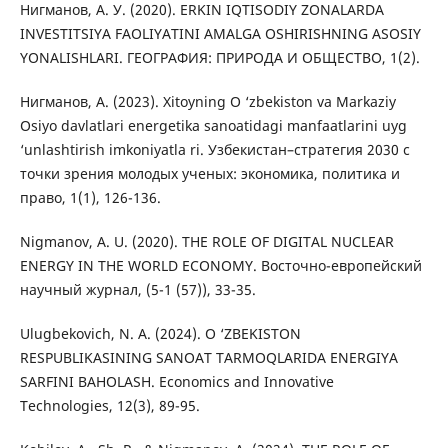
Нигманов, А. У. (2020). ERKIN IQTISODIY ZONALARDA
INVESTITSIYA FAOLIYATINI AMALGA OSHIRISHNING ASOSIY
YONALISHLARI. ГЕОГРАФИЯ: ПРИРОДА И ОБЩЕСТВО, 1(2).
Нигманов, А. (2023). Xitoyning O ‘zbekiston va Markaziy
Osiyo davlatlari energetika sanoatidagi manfaatlarini uyg
‘unlashtirish imkoniyatla ri. Узбекистан–стратегия 2030 с
точки зрения молодых ученых: экономика, политика и
право, 1(1), 126-136.
Nigmanov, A. U. (2020). THE ROLE OF DIGITAL NUCLEAR
ENERGY IN THE WORLD ECONOMY. Восточно-европейский
научный журнал, (5-1 (57)), 33-35.
Ulugbekovich, N. A. (2024). O ‘ZBEKISTON
RESPUBLIKASINING SANOAT TARMOQLARIDA ENERGIYA
SARFINI BAHOLASH. Economics and Innovative
Technologies, 12(3), 89-95.