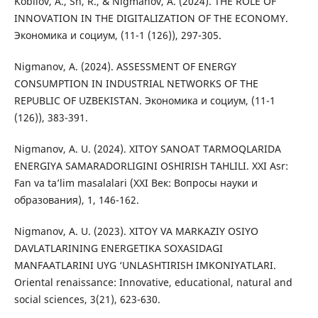
Kobilov, A., Sh, R., & Nigmanov, A. (2024). THE ROLE OF
INNOVATION IN THE DIGITALIZATION OF THE ECONOMY.
Экономика и социум, (11-1 (126)), 297-305.
Nigmanov, A. (2024). ASSESSMENT OF ENERGY
CONSUMPTION IN INDUSTRIAL NETWORKS OF THE
REPUBLIC OF UZBEKISTAN. Экономика и социум, (11-1
(126)), 383-391.
Nigmanov, A. U. (2024). XITOY SANOAT TARMOQLARIDA
ENERGIYA SAMARADORLIGINI OSHIRISH TAHLILI. XXI Asr:
Fan va ta’lim masalalari (XXI Век: Вопросы науки и
образования), 1, 146-162.
Nigmanov, A. U. (2023). XITOY VA MARKAZIY OSIYO
DAVLATLARINING ENERGETIKA SOXASIDAGI
MANFAATLARINI UYG ‘UNLASHTIRISH IMKONIYATLARI.
Oriental renaissance: Innovative, educational, natural and
social sciences, 3(21), 623-630.