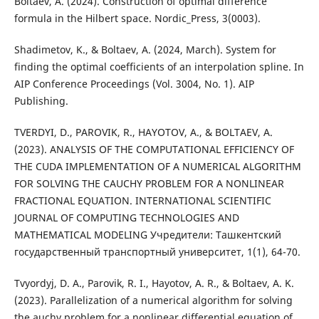
Boltaev, A. (2024). Construction of optimal difference
formula in the Hilbert space. Nordic_Press, 3(0003).
Shadimetov, K., & Boltaev, A. (2024, March). System for
finding the optimal coefficients of an interpolation spline. In
AIP Conference Proceedings (Vol. 3004, No. 1). AIP
Publishing.
TVERDYI, D., PAROVIK, R., HAYOTOV, A., & BOLTAEV, A.
(2023). ANALYSIS OF THE COMPUTATIONAL EFFICIENCY OF
THE CUDA IMPLEMENTATION OF A NUMERICAL ALGORITHM
FOR SOLVING THE CAUCHY PROBLEM FOR A NONLINEAR
FRACTIONAL EQUATION. INTERNATIONAL SCIENTIFIC
JOURNAL OF COMPUTING TECHNOLOGIES AND
MATHEMATICAL MODELING Учредители: Ташкентский
государственный транспортный университет, 1(1), 64-70.
Tvyordyj, D. A., Parovik, R. I., Hayotov, A. R., & Boltaev, A. K.
(2023). Parallelization of a numerical algorithm for solving
the auchy problem for a nonlinear differential equation of