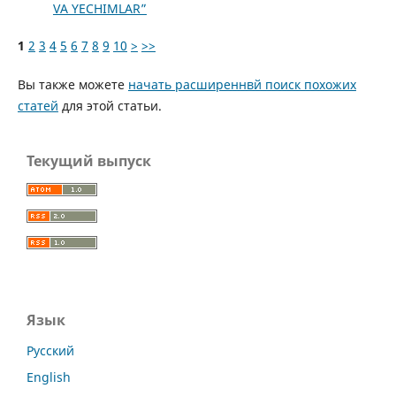
VA YECHIMLAR”
1
2
3
4
5
6
7
8
9
10
>
>>
Вы также можете
начать расширеннвй поиск похожих
статей
для этой статьи.
Текущий выпуск
Язык
Русский
English