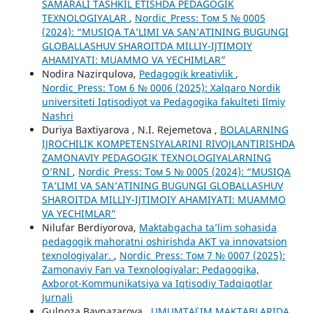
SAMARALI TASHKIL ETISHDA PEDAGOGIK
TEXNOLOGIYALAR
,
Nordic_Press: Том 5 № 0005
(2024): “MUSIQA TA’LIMI VA SAN’ATINING BUGUNGI
GLOBALLASHUV SHAROITDA MILLIY-IJTIMOIY
AHAMIYATI: MUAMMO VA YECHIMLAR”
Nodira Nazirqulova,
Pedagogik kreativlik
,
Nordic_Press: Том 6 № 0006 (2025): Xalqaro Nordik
universiteti Iqtisodiyot va Pedagogika fakulteti Ilmiy
Nashri
Duriya Baxtiyarova , N.I. Rejemetova ,
BOLALARNING
IJROCHILIK KOMPETENSIYALARINI RIVOJLANTIRISHDA
ZAMONAVIY PEDAGOGIK TEXNOLOGIYALARNING
O’RNI
,
Nordic_Press: Том 5 № 0005 (2024): “MUSIQA
TA’LIMI VA SAN’ATINING BUGUNGI GLOBALLASHUV
SHAROITDA MILLIY-IJTIMOIY AHAMIYATI: MUAMMO
VA YECHIMLAR”
Nilufar Berdiyorova,
Maktabgacha ta’lim sohasida
pedagogik mahoratni oshirishda AKT va innovatsion
texnologiyalar.
,
Nordic_Press: Том 7 № 0007 (2025):
Zamonaviy Fan va Texnologiyalar: Pedagogika,
Axborot-Kommunikatsiya va Iqtisodiy Tadqiqotlar
Jurnali
Gulnoza Baynazarova ,
UMUMTA`LIM MAKTABLARIDA