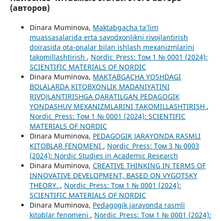
(авторов)
Dinara Muminova,
Maktabgacha ta’lim
muassasalarida erta savodxonlikni rivojlantirish
doirasida ota-onalar bilan ishlash mexanizmlarini
takomillashtirish
,
Nordic_Press: Том 1 № 0001 (2024):
SCIENTIFIC MATERIALS OF NORDIC
Dinara Muminova,
MAKTABGACHA YOSHDAGI
BOLALARDA KITOBXONLIK MADANIYATINI
RIVOJLANTIRISHGA QARATILGAN PEDAGOGIK
YONDASHUV MEXANIZMLARINI TAKOMILLASHTIRISH
,
Nordic_Press: Том 1 № 0001 (2024): SCIENTIFIC
MATERIALS OF NORDIC
Dinara Muminova,
PEDAGOGIK JARAYONDA RASMLI
KITOBLAR FENOMENI
,
Nordic_Press: Том 3 № 0003
(2024): Nordic Studies in Academic Research
Dinara Muminova,
CREATIVE THINKING IN TERMS OF
INNOVATIVE DEVELOPMENT, BASED ON VYGOTSKY
THEORY.
,
Nordic_Press: Том 1 № 0001 (2024):
SCIENTIFIC MATERIALS OF NORDIC
Dinara Muminova,
Pedagogik jarayonda rasmli
kitoblar fenomeni
,
Nordic_Press: Том 1 № 0001 (2024):