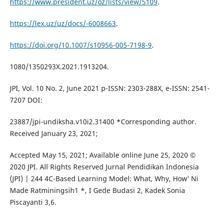
https://www.president.uz/oz/lists/view/5109
.
https://lex.uz/uz/docs/-6008663
.
https://doi.org/10.1007/s10956-005-7198-9
.
1080/1350293X.2021.1913204.
JPI, Vol. 10 No. 2, June 2021 p-ISSN: 2303-288X, e-ISSN: 2541-
7207 DOI:
23887/jpi-undiksha.v10i2.31400 *Corresponding author.
Received January 23, 2021;
Accepted May 15, 2021; Available online June 25, 2020 ©
2020 JPI. All Rights Reserved Jurnal Pendidikan Indonesia
(JPI) | 244 4C-Based Learning Model: What, Why, How‘ Ni
Made Ratminingsih1 *, I Gede Budasi 2, Kadek Sonia
Piscayanti 3,6.