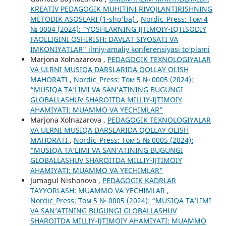
KREATIV PEDAGOGIK MUHITINI RIVOJLANTIRISHNING
METODIK ASOSLARI (1-sho'ba)
,
Nordic_Press: Том 4
№ 0004 (2024): "YOSHLARNING IJTIMOIY-IQTISODIY
FAOLLIGINI OSHIRISH: DAVLAT SIYOSATI VA
IMKONIYATLAR" ilmiy-amaliy konferensiyasi to‘plami
Marjona Xolnazarova ,
PEDAGOGIK TEXNOLOGIYALAR
VA ULRNI MUSIQA DARSLARIDA QOʻLLAY OLISH
MAHORATI
,
Nordic_Press: Том 5 № 0005 (2024):
“MUSIQA TA’LIMI VA SAN’ATINING BUGUNGI
GLOBALLASHUV SHAROITDA MILLIY-IJTIMOIY
AHAMIYATI: MUAMMO VA YECHIMLAR”
Marjona Xolnazarova ,
PEDAGOGIK TEXNOLOGIYALAR
VA ULRNI MUSIQA DARSLARIDA QOʻLLAY OLISH
MAHORATI
,
Nordic_Press: Том 5 № 0005 (2024):
“MUSIQA TA’LIMI VA SAN’ATINING BUGUNGI
GLOBALLASHUV SHAROITDA MILLIY-IJTIMOIY
AHAMIYATI: MUAMMO VA YECHIMLAR”
Jumagul Nishonova ,
PEDAGOGIK KADRLAR
TAYYORLASH: MUAMMO VA YECHIMLAR
,
Nordic_Press: Том 5 № 0005 (2024): “MUSIQA TA’LIMI
VA SAN’ATINING BUGUNGI GLOBALLASHUV
SHAROITDA MILLIY-IJTIMOIY AHAMIYATI: MUAMMO