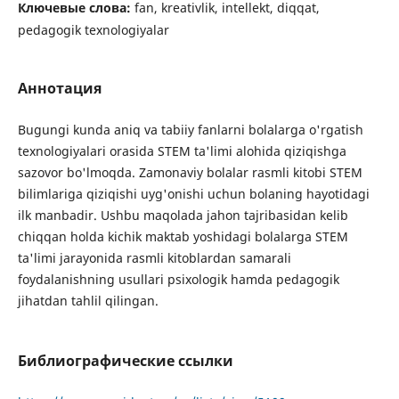
Ключевые слова:
fan, kreativlik, intellekt, diqqat,
pedagogik texnologiyalar
Аннотация
Bugungi kunda aniq va tabiiy fanlarni bolalarga o'rgatish
texnologiyalari orasida STEM ta'limi alohida qiziqishga
sazovor bo'lmoqda. Zamonaviy bolalar rasmli kitobi STEM
bilimlariga qiziqishi uyg'onishi uchun bolaning hayotidagi
ilk manbadir. Ushbu maqolada jahon tajribasidan kelib
chiqqan holda kichik maktab yoshidagi bolalarga STEM
ta'limi jarayonida rasmli kitoblardan samarali
foydalanishning usullari psixologik hamda pedagogik
jihatdan tahlil qilingan.
Библиографические ссылки