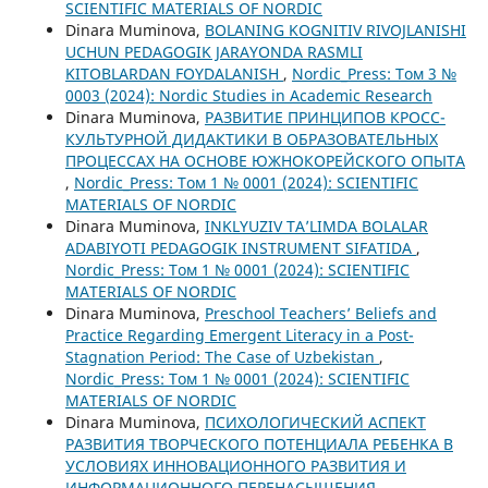
SCIENTIFIC MATERIALS OF NORDIC
Dinara Muminova,
BOLANING KOGNITIV RIVOJLANISHI
UCHUN PEDAGOGIK JARAYONDA RASMLI
KITOBLARDAN FOYDALANISH
,
Nordic_Press: Том 3 №
0003 (2024): Nordic Studies in Academic Research
Dinara Muminova,
РАЗВИТИЕ ПРИНЦИПОВ КРОСС-
КУЛЬТУРНОЙ ДИДАКТИКИ В ОБРАЗОВАТЕЛЬНЫХ
ПРОЦЕССАХ НА ОСНОВЕ ЮЖНОКОРЕЙСКОГО ОПЫТА
,
Nordic_Press: Том 1 № 0001 (2024): SCIENTIFIC
MATERIALS OF NORDIC
Dinara Muminova,
INKLYUZIV TA’LIMDA BOLALAR
ADABIYOTI PEDAGOGIK INSTRUMENT SIFATIDA
,
Nordic_Press: Том 1 № 0001 (2024): SCIENTIFIC
MATERIALS OF NORDIC
Dinara Muminova,
Preschool Teachers’ Beliefs and
Practice Regarding Emergent Literacy in a Post-
Stagnation Period: The Case of Uzbekistan
,
Nordic_Press: Том 1 № 0001 (2024): SCIENTIFIC
MATERIALS OF NORDIC
Dinara Muminova,
ПСИХОЛОГИЧЕСКИЙ АСПЕКТ
РАЗВИТИЯ ТВОРЧЕСКОГО ПОТЕНЦИАЛА РЕБЕНКА В
УСЛОВИЯХ ИННОВАЦИОННОГО РАЗВИТИЯ И
ИНФОРМАЦИОННОГО ПЕРЕНАСЫЩЕНИЯ
,