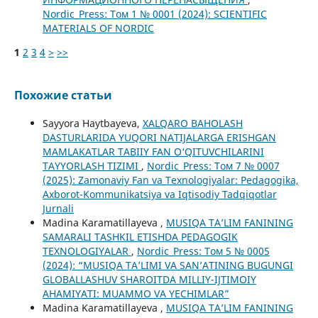
Nordic_Press: Том 1 № 0001 (2024): SCIENTIFIC
MATERIALS OF NORDIC
1
2
3
4
>
>>
Похожие статьи
Sayyora Haytbayeva,
XALQARO BAHOLASH
DASTURLARIDA YUQORI NATIJALARGA ERISHGAN
MAMLAKATLAR TABIIY FAN O‘QITUVCHILARINI
TAYYORLASH TIZIMI
,
Nordic_Press: Том 7 № 0007
(2025): Zamonaviy Fan va Texnologiyalar: Pedagogika,
Axborot-Kommunikatsiya va Iqtisodiy Tadqiqotlar
Jurnali
Madina Karamatillayeva ,
MUSIQA TA’LIM FANINING
SAMARALI TASHKIL ETISHDA PEDAGOGIK
TEXNOLOGIYALAR
,
Nordic_Press: Том 5 № 0005
(2024): “MUSIQA TA’LIMI VA SAN’ATINING BUGUNGI
GLOBALLASHUV SHAROITDA MILLIY-IJTIMOIY
AHAMIYATI: MUAMMO VA YECHIMLAR”
Madina Karamatillayeva ,
MUSIQA TA’LIM FANINING