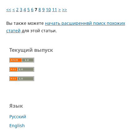
<<
<
2
3
4
5
6
7
8
9
10
11
>
>>
Вы также можете
начать расширеннвй поиск похожих
статей
для этой статьи.
Текущий выпуск
Язык
Русский
English