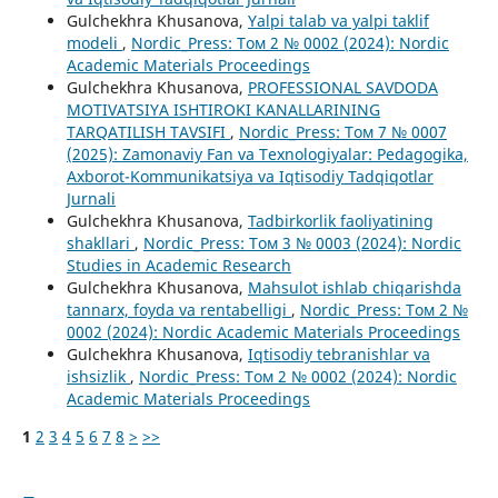
Gulchekhra Khusanova,
Yalpi talab va yalpi taklif
modeli
,
Nordic_Press: Том 2 № 0002 (2024): Nordic
Academic Materials Proceedings
Gulchekhra Khusanova,
PROFESSIONAL SAVDODA
MOTIVATSIYA ISHTIROKI KANALLARINING
TARQATILISH TAVSIFI
,
Nordic_Press: Том 7 № 0007
(2025): Zamonaviy Fan va Texnologiyalar: Pedagogika,
Axborot-Kommunikatsiya va Iqtisodiy Tadqiqotlar
Jurnali
Gulchekhra Khusanova,
Tadbirkorlik faoliyatining
shakllari
,
Nordic_Press: Том 3 № 0003 (2024): Nordic
Studies in Academic Research
Gulchekhra Khusanova,
Mahsulot ishlab chiqarishda
tannarx, foyda va rentabelligi
,
Nordic_Press: Том 2 №
0002 (2024): Nordic Academic Materials Proceedings
Gulchekhra Khusanova,
Iqtisodiy tebranishlar va
ishsizlik
,
Nordic_Press: Том 2 № 0002 (2024): Nordic
Academic Materials Proceedings
1
2
3
4
5
6
7
8
>
>>