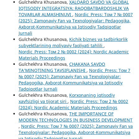
Gulchekhra Khusanova,
XALQARO SAVDO VA GLOBAL
IQTISODIY INTEGRATSIYA: RAQOBATBARDOSHLIK VA
TOVARLAR ALMASHINUVI
,
Nordic_Press: Том 7 № 0007
(2025): Zamonaviy Fan va Texnologiyalar: Pedagogika,
Axborot-Kommunikatsiya va Iqtisodiy Tadqiqotlar
Jurnali
Gulchekhra Khusanova,
Kichik biznes va tadbirkorlik
subyektlarining moliyaviy faoliyati tahlili
,
Nordic_Press: Том 2 № 0002 (2024): Nordic Academic
Materials Proceedings
Gulchekhra Khusanova,
CHAKANA SAVDO
TA’MINOTINING TAVSIFLANISHI
,
Nordic_Press: Том 7
№ 0007 (2025): Zamonaviy Fan va Texnologiyalar:
Pedagogika, Axborot-Kommunikatsiya va Iqtisodiy
Tadqiqotlar Jurnali
Gulchekhra Khusanova,
Korxonaning iqtisodiy
xavfsizligi va tijorat siri
,
Nordic_Press: Том 2 № 0002
(2024): Nordic Academic Materials Proceedings
Gulchekhra Khusanova,
THE IMPORTANCE OF
MODERN TECHNOLOGIES IN BUSINESS DEVELOPMENT
,
Nordic_Press: Том 7 № 0007 (2025): Zamonaviy Fan va
Texnologiyalar: Pedagogika, Axborot-Kommunikatsiya
va Iqtisodiy Tadqiqotlar Jurnali