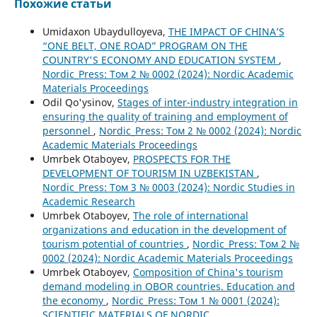
Похожие статьи
Umidaxon Ubaydulloyeva,
THE IMPACT OF CHINA’S
“ONE BELT, ONE ROAD” PROGRAM ON THE
COUNTRY'S ECONOMY AND EDUCATION SYSTEM
,
Nordic_Press: Том 2 № 0002 (2024): Nordic Academic
Materials Proceedings
Odil Qo'ysinov,
Stages of inter-industry integration in
ensuring the quality of training and employment of
personnel
,
Nordic_Press: Том 2 № 0002 (2024): Nordic
Academic Materials Proceedings
Umrbek Otaboyev,
PROSPECTS FOR THE
DEVELOPMENT OF TOURISM IN UZBEKISTAN
,
Nordic_Press: Том 3 № 0003 (2024): Nordic Studies in
Academic Research
Umrbek Otaboyev,
The role of international
organizations and education in the development of
tourism potential of countries
,
Nordic_Press: Том 2 №
0002 (2024): Nordic Academic Materials Proceedings
Umrbek Otaboyev,
Composition of China's tourism
demand modeling in OBOR countries. Education and
the economy
,
Nordic_Press: Том 1 № 0001 (2024):
SCIENTIFIC MATERIALS OF NORDIC