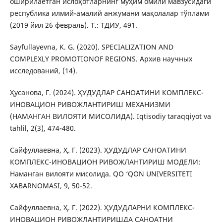
оширилаётган ислоҳотларнинг муҳим омили мавзусидаги
республика илмий-амалий анжумани мақолалар тўплами
(2019 йил 26 февраль). Т.: ТДИУ, 491.
Sayfullayevna, K. G. (2020). SPECIALIZATION AND
COMPLEXLY PROMOTIONOF REGIONS. Архив научных
исследований, (14).
Ҳусанова, Г. (2024). ҲУДУДЛАР САНОАТИНИ КОМПЛЕКС-
ИНОВАЦИОН РИВОЖЛАНТИРИШ МЕХАНИЗМИ
(НАМАНГАН ВИЛОЯТИ МИСОЛИДА). Iqtisodiy taraqqiyot va
tahlil, 2(3), 474-480.
Сайфуллаевна, Ҳ. Г. (2023). ҲУДУДЛАР САНОАТИНИ
КОМПЛЕКС-ИНОВАЦИОН РИВОЖЛАНТИРИШ МОДЕЛИ:
Наманган вилояти мисолида. QO ‘QON UNIVERSITETI
XABARNOMASI, 9, 50-52.
Сайфуллаевна, Ҳ. Г. (2022). ҲУДУДЛАРНИ КОМПЛЕКС-
ИНОВАЦИОН РИВОЖЛАНТИРИШДА САНОАТНИ