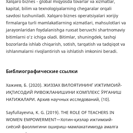
Xalqaro biznes - global miqyosda tovarlar va xizmatlar,
kapital, bilim va texnologiyalarning chegaralar orqali
savdosi tushuniladi. Xalqaro biznes operatsiyalari xorijiy
firmalarga turli mamlakatlarning xizmatlari, mahsulotlari va
jarayonlaridan foydalanishga ruxsat beruvchi shartnomaviy
bitimlarni o'z ichiga oladi. Bitimlar, shuningdek, tashqi
bozorlarda ishlab chiqarish, sotish, tarqatish va tadqiqot va
ishlanmalarni rivojlantirish va ishlatish imkonini beradi.
Библиографические ссылки
Хажиев, Б. (2020). ЖИЗЗАХ ВИЛОЯТИНИНГ ИЖТИМОИЙ-
ИҚТИСОДИЙ РИВОЖЛАНИШИНИ КОМПЛЕКС ЎРГАНИШ
НАТИЖАЛАРИ. Архив научных исследований, (10).
Sayfullayevna, K. G. (2019). THE ROLE OF TEACHERS IN
WOMEN EMPOWERMENT―Хотин-қизлар ижтимоий-
сиёсий фаоллигини ошириш–мамлакатимизда амалга