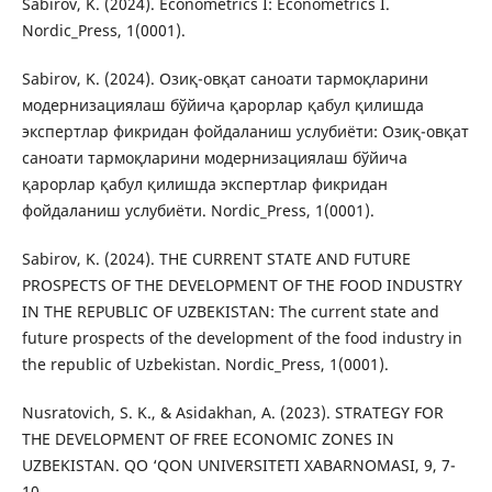
Sabirov, K. (2024). Econometrics I: Econometrics I.
Nordic_Press, 1(0001).
Sabirov, K. (2024). Озиқ-овқат саноати тармоқларини
модернизациялаш бўйича қарорлар қабул қилишда
экспертлар фикридан фойдаланиш услубиёти: Озиқ-овқат
саноати тармоқларини модернизациялаш бўйича
қарорлар қабул қилишда экспертлар фикридан
фойдаланиш услубиёти. Nordic_Press, 1(0001).
Sabirov, K. (2024). THE CURRENT STATE AND FUTURE
PROSPECTS OF THE DEVELOPMENT OF THE FOOD INDUSTRY
IN THE REPUBLIC OF UZBEKISTAN: The current state and
future prospects of the development of the food industry in
the republic of Uzbekistan. Nordic_Press, 1(0001).
Nusratovich, S. K., & Asidakhan, A. (2023). STRATEGY FOR
THE DEVELOPMENT OF FREE ECONOMIC ZONES IN
UZBEKISTAN. QO ‘QON UNIVERSITETI XABARNOMASI, 9, 7-
10.