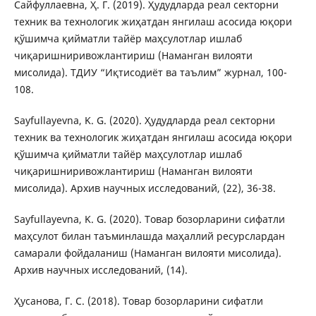
Сайфуллаевна, Ҳ. Г. (2019). Ҳудудларда реал секторни
техник ва технологик жиҳатдан янгилаш асосида юқори
қўшимча қийматли тайёр маҳсулотлар ишлаб
чиқаришниривожлантириш (Наманган вилояти
мисолида). ТДИУ “Иқтисодиёт ва таълим” журнал, 100-
108.
Sayfullayevna, K. G. (2020). Ҳудудларда реал секторни
техник ва технологик жиҳатдан янгилаш асосида юқори
қўшимча қийматли тайёр маҳсулотлар ишлаб
чиқаришниривожлантириш (Наманган вилояти
мисолида). Архив научных исследований, (22), 36-38.
Sayfullayevna, K. G. (2020). Товар бозорларини сифатли
маҳсулот билан таъминлашда маҳаллий ресурслардан
самарали фойдаланиш (Наманган вилояти мисолидa).
Архив научных исследований, (14).
Ҳусанова, Г. С. (2018). Товар бозорларини сифатли