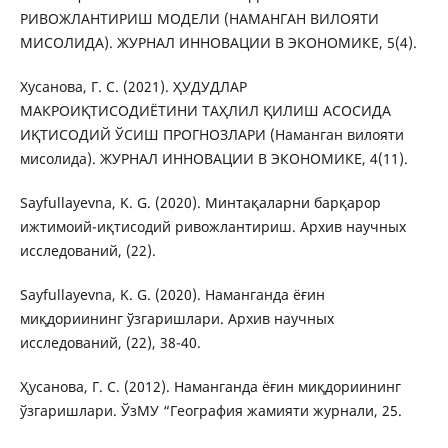
РИВОЖЛАНТИРИШ МОДЕЛИ (НАМАНГАН ВИЛОЯТИ
МИСОЛИДА). ЖУРНАЛ ИННОВАЦИИ В ЭКОНОМИКЕ, 5(4).
Хусанова, Г. С. (2021). ҲУДУДЛАР
МАКРОИҚТИСОДИЁТИНИ ТАҲЛИЛ ҚИЛИШ АСОСИДА
ИҚТИСОДИЙ ЎСИШ ПРОГНОЗЛАРИ (Наманган вилояти
мисолида). ЖУРНАЛ ИННОВАЦИИ В ЭКОНОМИКЕ, 4(11).
Sayfullayevna, K. G. (2020). Минтақаларни барқарор
ижтимоий-иқтисодий ривожлантириш. Архив научных
исследований, (22).
Sayfullayevna, K. G. (2020). Наманганда ёғин
миқдориининг ўзгаришлари. Архив научных
исследований, (22), 38-40.
Ҳусанова, Г. С. (2012). Наманганда ёғин миқдориининг
ўзгаришлари. ЎзМУ “География жамияти журнали, 25.