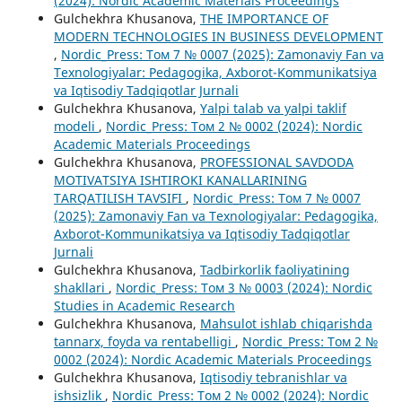
(2024): Nordic Academic Materials Proceedings
Gulchekhra Khusanova,
THE IMPORTANCE OF
MODERN TECHNOLOGIES IN BUSINESS DEVELOPMENT
,
Nordic_Press: Том 7 № 0007 (2025): Zamonaviy Fan va
Texnologiyalar: Pedagogika, Axborot-Kommunikatsiya
va Iqtisodiy Tadqiqotlar Jurnali
Gulchekhra Khusanova,
Yalpi talab va yalpi taklif
modeli
,
Nordic_Press: Том 2 № 0002 (2024): Nordic
Academic Materials Proceedings
Gulchekhra Khusanova,
PROFESSIONAL SAVDODA
MOTIVATSIYA ISHTIROKI KANALLARINING
TARQATILISH TAVSIFI
,
Nordic_Press: Том 7 № 0007
(2025): Zamonaviy Fan va Texnologiyalar: Pedagogika,
Axborot-Kommunikatsiya va Iqtisodiy Tadqiqotlar
Jurnali
Gulchekhra Khusanova,
Tadbirkorlik faoliyatining
shakllari
,
Nordic_Press: Том 3 № 0003 (2024): Nordic
Studies in Academic Research
Gulchekhra Khusanova,
Mahsulot ishlab chiqarishda
tannarx, foyda va rentabelligi
,
Nordic_Press: Том 2 №
0002 (2024): Nordic Academic Materials Proceedings
Gulchekhra Khusanova,
Iqtisodiy tebranishlar va
ishsizlik
,
Nordic_Press: Том 2 № 0002 (2024): Nordic