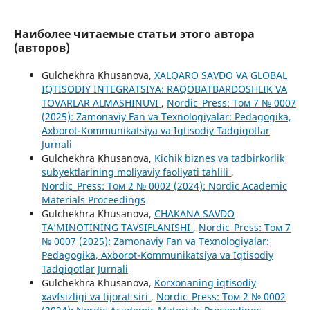
Наиболее читаемые статьи этого автора
(авторов)
Gulchekhra Khusanova,
XALQARO SAVDO VA GLOBAL
IQTISODIY INTEGRATSIYA: RAQOBATBARDOSHLIK VA
TOVARLAR ALMASHINUVI
,
Nordic_Press: Том 7 № 0007
(2025): Zamonaviy Fan va Texnologiyalar: Pedagogika,
Axborot-Kommunikatsiya va Iqtisodiy Tadqiqotlar
Jurnali
Gulchekhra Khusanova,
Kichik biznes va tadbirkorlik
subyektlarining moliyaviy faoliyati tahlili
,
Nordic_Press: Том 2 № 0002 (2024): Nordic Academic
Materials Proceedings
Gulchekhra Khusanova,
CHAKANA SAVDO
TA’MINOTINING TAVSIFLANISHI
,
Nordic_Press: Том 7
№ 0007 (2025): Zamonaviy Fan va Texnologiyalar:
Pedagogika, Axborot-Kommunikatsiya va Iqtisodiy
Tadqiqotlar Jurnali
Gulchekhra Khusanova,
Korxonaning iqtisodiy
xavfsizligi va tijorat siri
,
Nordic_Press: Том 2 № 0002