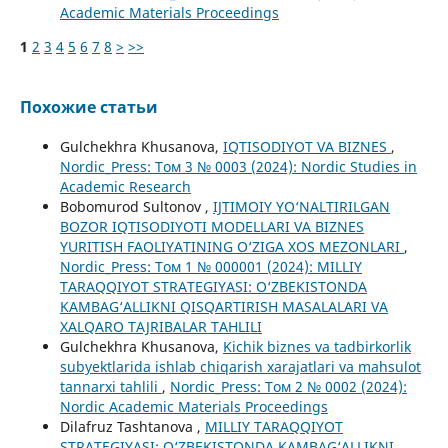
Academic Materials Proceedings
1
2
3
4
5
6
7
8
>
>>
Похожие статьи
Gulchekhra Khusanova,
IQTISODIYOT VA BIZNES
,
Nordic_Press: Том 3 № 0003 (2024): Nordic Studies in
Academic Research
Bobomurod Sultonov ,
IJTIMOIY YO‘NALTIRILGAN
BOZOR IQTISODIYOTI MODELLARI VA BIZNES
YURITISH FAOLIYATINING O‘ZIGA XOS MEZONLARI
,
Nordic_Press: Том 1 № 000001 (2024): MILLIY
TARAQQIYOT STRATEGIYASI: O‘ZBEKISTONDA
KAMBAG‘ALLIKNI QISQARTIRISH MASALALARI VA
XALQARO TAJRIBALAR TAHLILI
Gulchekhra Khusanova,
Kichik biznes va tadbirkorlik
subyektlarida ishlab chiqarish xarajatlari va mahsulot
tannarxi tahlili
,
Nordic_Press: Том 2 № 0002 (2024):
Nordic Academic Materials Proceedings
Dilafruz Tashtanova ,
MILLIY TARAQQIYOT
STRATEGIYASI: O‘ZBEKISTONDA KAMBAG‘ALLIKNI