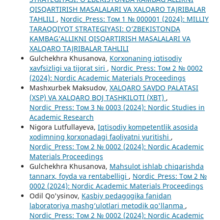
QISQARTIRISH MASALALARI VA XALQARO TAJRIBALAR
TAHLILI
,
Nordic_Press: Том 1 № 000001 (2024): MILLIY
TARAQQIYOT STRATEGIYASI: O‘ZBEKISTONDA
KAMBAG‘ALLIKNI QISQARTIRISH MASALALARI VA
XALQARO TAJRIBALAR TAHLILI
Gulchekhra Khusanova,
Korxonaning iqtisodiy
xavfsizligi va tijorat siri
,
Nordic_Press: Том 2 № 0002
(2024): Nordic Academic Materials Proceedings
Mashxurbek Maksudov,
XALQARO SAVDO PALATASI
(XSP) VA XALQARO BOJ TASHKILOTI (XBT)
,
Nordic_Press: Том 3 № 0003 (2024): Nordic Studies in
Academic Research
Nigora Lutfullayeva,
Iqtisodiy kompetentlik asosida
xodimning korxonadagi faoliyatni yuritishi
,
Nordic_Press: Том 2 № 0002 (2024): Nordic Academic
Materials Proceedings
Gulchekhra Khusanova,
Mahsulot ishlab chiqarishda
tannarx, foyda va rentabelligi
,
Nordic_Press: Том 2 №
0002 (2024): Nordic Academic Materials Proceedings
Odil Qo'ysinov,
Kasbiy pedagogika fanidan
laboratoriya mashg’ulotlari metodik qo'llanma
,
Nordic_Press: Том 2 № 0002 (2024): Nordic Academic