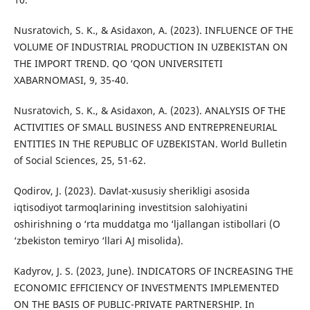
Nusratovich, S. K., & Asidaxon, A. (2023). INFLUENCE OF THE
VOLUME OF INDUSTRIAL PRODUCTION IN UZBEKISTAN ON
THE IMPORT TREND. QO ‘QON UNIVERSITETI
XABARNOMASI, 9, 35-40.
Nusratovich, S. K., & Asidaxon, A. (2023). ANALYSIS OF THE
ACTIVITIES OF SMALL BUSINESS AND ENTREPRENEURIAL
ENTITIES IN THE REPUBLIC OF UZBEKISTAN. World Bulletin
of Social Sciences, 25, 51-62.
Qodirov, J. (2023). Davlat-xususiy sherikligi asosida
iqtisodiyot tarmoqlarining investitsion salohiyatini
oshirishning o ‘rta muddatga mo ‘ljallangan istibollari (O
‘zbekiston temiryo ‘llari AJ misolida).
Kadyrov, J. S. (2023, June). INDICATORS OF INCREASING THE
ECONOMIC EFFICIENCY OF INVESTMENTS IMPLEMENTED
ON THE BASIS OF PUBLIC-PRIVATE PARTNERSHIP. In