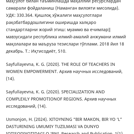
маҳсулот билан таъминлашда маҳаллий ресурслардан
самарали фойдаланиш (Наманган вилояти мисолидa).
УДК: 330.364. Қишлоқ хўжалиги маҳсулотлари
рақобатбардошлигини оширишда халқаро
стандартларни жорий этиш: муаммо ва ечимлар‖
мавзусидаги республика илмий-амалий анжумани илмий
мақолалари ва маъруза тезислари тўплами. 2018 йил 18
декабрь. Т.: Иқтисодиёт, 510.
Sayfullayevna, K. G. (2020). THE ROLE OF TEACHERS IN
WOMEN EMPOWERMENT. Архив научных исследований,
(14).
Sayfullayevna, K. G. (2020). SPECIALIZATION AND
COMPLEXLY PROMOTIONOF REGIONS. Архив научных
исследований, (14).
Usmonjon, H. (2024). XITOYNING “BIR MAKON, BIR YO ‘L”
DASTURINING UMUMIY TUZILMASI VA DUNYO
IQTISODIYOTIDAGI O ‘RNI. Research and Publication, 1(1),