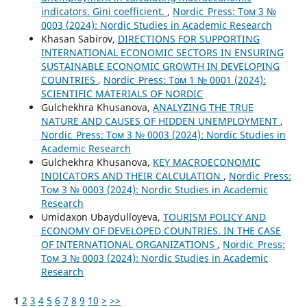
indicators. Gini coefficient.
,
Nordic_Press: Том 3 №
0003 (2024): Nordic Studies in Academic Research
Khasan Sabirov,
DIRECTIONS FOR SUPPORTING
INTERNATIONAL ECONOMIC SECTORS IN ENSURING
SUSTAINABLE ECONOMIC GROWTH IN DEVELOPING
COUNTRIES
,
Nordic_Press: Том 1 № 0001 (2024):
SCIENTIFIC MATERIALS OF NORDIC
Gulchekhra Khusanova,
ANALYZING THE TRUE
NATURE AND CAUSES OF HIDDEN UNEMPLOYMENT
,
Nordic_Press: Том 3 № 0003 (2024): Nordic Studies in
Academic Research
Gulchekhra Khusanova,
KEY MACROECONOMIC
INDICATORS AND THEIR CALCULATION
,
Nordic_Press:
Том 3 № 0003 (2024): Nordic Studies in Academic
Research
Umidaxon Ubaydulloyeva,
TOURISM POLICY AND
ECONOMY OF DEVELOPED COUNTRIES. IN THE CASE
OF INTERNATIONAL ORGANIZATIONS
,
Nordic_Press:
Том 3 № 0003 (2024): Nordic Studies in Academic
Research
1
2
3
4
5
6
7
8
9
10
>
>>