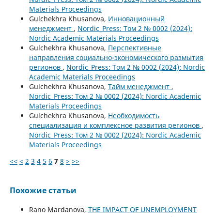
Materials Proceedings
Gulchekhra Khusanova,
Инновационный
менеджмент
,
Nordic_Press: Том 2 № 0002 (2024):
Nordic Academic Materials Proceedings
Gulchekhra Khusanova,
Перспективные
направления социально-экономического размытия
регионов
,
Nordic_Press: Том 2 № 0002 (2024): Nordic
Academic Materials Proceedings
Gulchekhra Khusanova,
Тайм менеджмент
,
Nordic_Press: Том 2 № 0002 (2024): Nordic Academic
Materials Proceedings
Gulchekhra Khusanova,
Необходимость
специализация и комплексное развития регионов
,
Nordic_Press: Том 2 № 0002 (2024): Nordic Academic
Materials Proceedings
<<
<
2
3
4
5
6
7
8
>
>>
Похожие статьи
Rano Mardanova,
THE IMPACT OF UNEMPLOYMENT