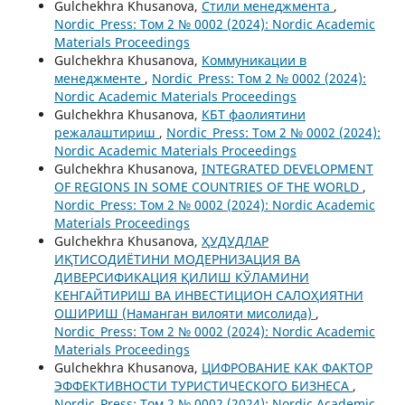
Gulchekhra Khusanova,
Стили менеджмента
,
Nordic_Press: Том 2 № 0002 (2024): Nordic Academic
Materials Proceedings
Gulchekhra Khusanova,
Коммуникации в
менеджменте
,
Nordic_Press: Том 2 № 0002 (2024):
Nordic Academic Materials Proceedings
Gulchekhra Khusanova,
КБТ фаолиятини
режалаштириш
,
Nordic_Press: Том 2 № 0002 (2024):
Nordic Academic Materials Proceedings
Gulchekhra Khusanova,
INTEGRATED DEVELOPMENT
OF REGIONS IN SOME COUNTRIES OF THE WORLD
,
Nordic_Press: Том 2 № 0002 (2024): Nordic Academic
Materials Proceedings
Gulchekhra Khusanova,
ҲУДУДЛАР
ИҚТИСОДИЁТИНИ МОДЕРНИЗАЦИЯ ВА
ДИВЕРСИФИКАЦИЯ ҚИЛИШ КЎЛАМИНИ
КЕНГАЙТИРИШ ВА ИНВЕСТИЦИОН САЛОҲИЯТНИ
ОШИРИШ (Наманган вилояти мисолида)
,
Nordic_Press: Том 2 № 0002 (2024): Nordic Academic
Materials Proceedings
Gulchekhra Khusanova,
ЦИФРОВАНИЕ КАК ФАКТОР
ЭФФЕКТИВНОСТИ ТУРИСТИЧЕСКОГО БИЗНЕСА
,
Nordic_Press: Том 2 № 0002 (2024): Nordic Academic