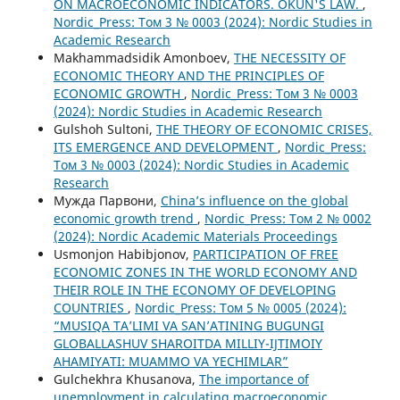
ON MACROECONOMIC INDICATORS. OKUN'S LAW.
,
Nordic_Press: Том 3 № 0003 (2024): Nordic Studies in
Academic Research
Makhammadsidik Amonboev,
THE NECESSITY OF
ECONOMIC THEORY AND THE PRINCIPLES OF
ECONOMIC GROWTH
,
Nordic_Press: Том 3 № 0003
(2024): Nordic Studies in Academic Research
Gulshoh Sultoni,
THE THEORY OF ECONOMIC CRISES,
ITS EMERGENCE AND DEVELOPMENT
,
Nordic_Press:
Том 3 № 0003 (2024): Nordic Studies in Academic
Research
Мужда Парвони,
China’s influence on the global
economic growth trend
,
Nordic_Press: Том 2 № 0002
(2024): Nordic Academic Materials Proceedings
Usmonjon Habibjonov,
PARTICIPATION OF FREE
ECONOMIC ZONES IN THE WORLD ECONOMY AND
THEIR ROLE IN THE ECONOMY OF DEVELOPING
COUNTRIES
,
Nordic_Press: Том 5 № 0005 (2024):
“MUSIQA TA’LIMI VA SAN’ATINING BUGUNGI
GLOBALLASHUV SHAROITDA MILLIY-IJTIMOIY
AHAMIYATI: MUAMMO VA YECHIMLAR”
Gulchekhra Khusanova,
The importance of
unemployment in calculating macroeconomic