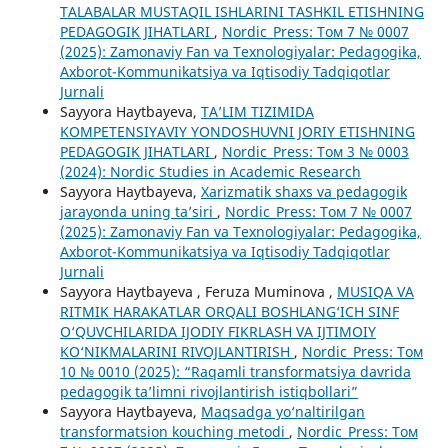
TALABALAR MUSTAQIL ISHLARINI TASHKIL ETISHNING
PEDAGOGIK JIHATLARI
,
Nordic_Press: Том 7 № 0007
(2025): Zamonaviy Fan va Texnologiyalar: Pedagogika,
Axborot-Kommunikatsiya va Iqtisodiy Tadqiqotlar
Jurnali
Sayyora Haytbayeva,
TA’LIM TIZIMIDA
KOMPETENSIYAVIY YONDOSHUVNI JORIY ETISHNING
PEDAGOGIK JIHATLARI
,
Nordic_Press: Том 3 № 0003
(2024): Nordic Studies in Academic Research
Sayyora Haytbayeva,
Xarizmatik shaxs va pedagogik
jarayonda uning ta’siri
,
Nordic_Press: Том 7 № 0007
(2025): Zamonaviy Fan va Texnologiyalar: Pedagogika,
Axborot-Kommunikatsiya va Iqtisodiy Tadqiqotlar
Jurnali
Sayyora Haytbayeva , Feruza Muminova ,
MUSIQA VA
RITMIK HARAKATLAR ORQALI BOSHLANG‘ICH SINF
O‘QUVCHILARIDA IJODIY FIKRLASH VA IJTIMOIY
KO‘NIKMALARINI RIVOJLANTIRISH
,
Nordic_Press: Том
10 № 0010 (2025): “Raqamli transformatsiya davrida
pedagogik ta’limni rivojlantirish istiqbollari”
Sayyora Haytbayeva,
Maqsadga yo‘naltirilgan
transformatsion kouching metodi
,
Nordic_Press: Том