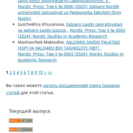
tahlil qilish qobiliyatlarini takomillashtirish. X
,
Nordic_Press: Том 6 № 0006 (2025): Xalqaro Nordik
universiteti Iqtisodiyot va Pedagogika fakulteti Ilmiy
Nashri
Gulchekhra Khusanova,
Xalqaro savdo operatsiyalari
va xalqaro savdo xuquqi
,
Nordic_Press: Том 3 № 0003
(2024): Nordic Studies in Academic Research
Mashxurbek Maksudov,
XALQARO SAVDO PALATASI
(XSP) VA XALQARO BOJ TASHKILOTI (XBT)
,
Nordic_Press: Том 3 № 0003 (2024): Nordic Studies in
Academic Research
1
2
3
4
5
6
7
8
9
10
>
>>
Вы также можете
начать расширеннвй поиск похожих
статей
для этой статьи.
Текущий выпуск