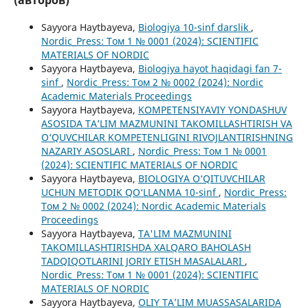
Sayyora Haytbayeva,
Biologiya 10-sinf darslik
,
Nordic_Press: Том 1 № 0001 (2024): SCIENTIFIC
MATERIALS OF NORDIC
Sayyora Haytbayeva,
Biologiya hayot haqidagi fan 7-
sinf
,
Nordic_Press: Том 2 № 0002 (2024): Nordic
Academic Materials Proceedings
Sayyora Haytbayeva,
KOMPETENSIYAVIY YONDASHUV
ASOSIDA TA’LIM MAZMUNINI TAKOMILLASHTIRISH VA
O‘QUVCHILAR KOMPETENLIGINI RIVOJLANTIRISHNING
NAZARIY ASOSLARI
,
Nordic_Press: Том 1 № 0001
(2024): SCIENTIFIC MATERIALS OF NORDIC
Sayyora Haytbayeva,
BIOLOGIYA O‘QITUVCHILAR
UCHUN METODIK QO‘LLANMA 10-sinf
,
Nordic_Press:
Том 2 № 0002 (2024): Nordic Academic Materials
Proceedings
Sayyora Haytbayeva,
TA'LIM MAZMUNINI
TAKOMILLASHTIRISHDA XALQARO BAHOLASH
TADQIQOTLARINI JORIY ETISH MASALALARI
,
Nordic_Press: Том 1 № 0001 (2024): SCIENTIFIC
MATERIALS OF NORDIC
Sayyora Haytbayeva,
OLIY TA’LIM MUASSASALARIDA