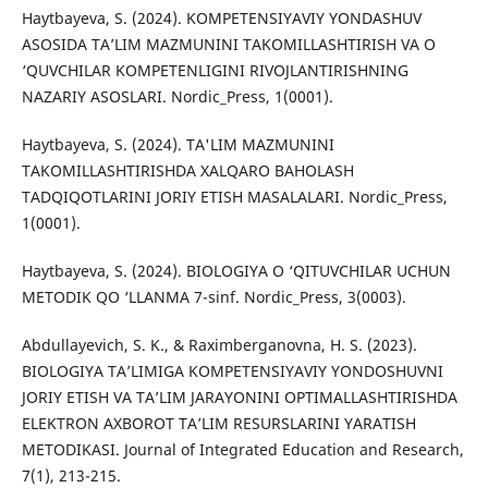
Haytbayeva, S. (2024). KOMPETENSIYAVIY YONDASHUV
ASOSIDA TA’LIM MAZMUNINI TAKOMILLASHTIRISH VA O
‘QUVCHILAR KOMPETENLIGINI RIVOJLANTIRISHNING
NAZARIY ASOSLARI. Nordic_Press, 1(0001).
Haytbayeva, S. (2024). TA'LIM MAZMUNINI
TAKOMILLASHTIRISHDA XALQARO BAHOLASH
TADQIQOTLARINI JORIY ETISH MASALALARI. Nordic_Press,
1(0001).
Haytbayeva, S. (2024). BIOLOGIYA O ‘QITUVCHILAR UCHUN
METODIK QO ‘LLANMA 7-sinf. Nordic_Press, 3(0003).
Abdullayevich, S. K., & Raximberganovna, H. S. (2023).
BIOLOGIYA TA’LIMIGA KOMPETENSIYAVIY YONDOSHUVNI
JORIY ETISH VA TA’LIM JARAYONINI OPTIMALLASHTIRISHDA
ELEKTRON AXBOROT TA’LIM RESURSLARINI YARATISH
METODIKASI. Journal of Integrated Education and Research,
7(1), 213-215.