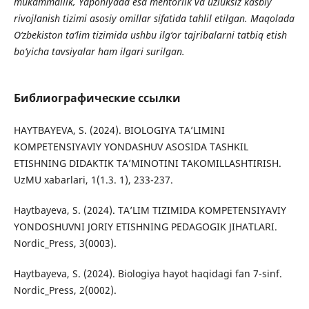
mukammallik, Yaponiyada esa mentorlik va uzluksiz kasbiy
rivojlanish tizimi asosiy omillar sifatida tahlil etilgan. Maqolada
O‘zbekiston ta’lim tizimida ushbu ilg‘or tajribalarni tatbiq etish
bo‘yicha tavsiyalar ham ilgari surilgan.
Библиографические ссылки
HAYTBAYEVA, S. (2024). BIOLOGIYA TA’LIMINI
KOMPETENSIYAVIY YONDASHUV ASOSIDA TASHKIL
ETISHNING DIDAKTIK TA’MINOTINI TAKOMILLASHTIRISH.
UzMU xabarlari, 1(1.3. 1), 233-237.
Haytbayeva, S. (2024). TA’LIM TIZIMIDA KOMPETENSIYAVIY
YONDOSHUVNI JORIY ETISHNING PEDAGOGIK JIHATLARI.
Nordic_Press, 3(0003).
Haytbayeva, S. (2024). Biologiya hayot haqidagi fan 7-sinf.
Nordic_Press, 2(0002).