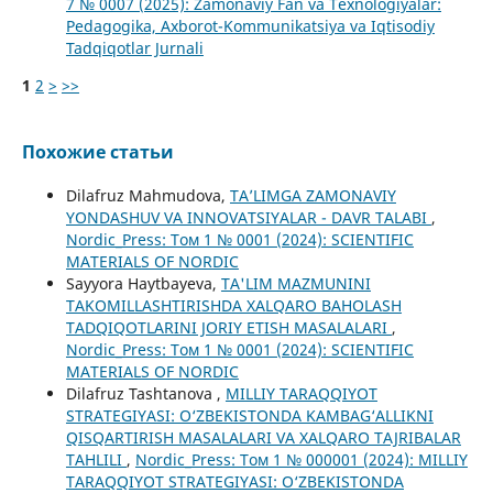
7 № 0007 (2025): Zamonaviy Fan va Texnologiyalar:
Pedagogika, Axborot-Kommunikatsiya va Iqtisodiy
Tadqiqotlar Jurnali
1
2
>
>>
Похожие статьи
Dilafruz Mahmudova,
TA’LIMGA ZAMONAVIY
YONDASHUV VA INNOVATSIYALAR - DAVR TALABI
,
Nordic_Press: Том 1 № 0001 (2024): SCIENTIFIC
MATERIALS OF NORDIC
Sayyora Haytbayeva,
TA'LIM MAZMUNINI
TAKOMILLASHTIRISHDA XALQARO BAHOLASH
TADQIQOTLARINI JORIY ETISH MASALALARI
,
Nordic_Press: Том 1 № 0001 (2024): SCIENTIFIC
MATERIALS OF NORDIC
Dilafruz Tashtanova ,
MILLIY TARAQQIYOT
STRATEGIYASI: O‘ZBEKISTONDA KAMBAG‘ALLIKNI
QISQARTIRISH MASALALARI VA XALQARO TAJRIBALAR
TAHLILI
,
Nordic_Press: Том 1 № 000001 (2024): MILLIY
TARAQQIYOT STRATEGIYASI: O‘ZBEKISTONDA