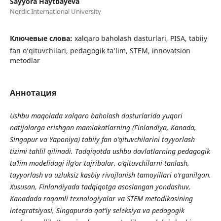
Sayyora Haytbayeva
Nordic International University
Ключевые слова:
xalqaro baholash dasturlari, PISA, tabiiy
fan o‘qituvchilari, pedagogik ta’lim, STEM, innovatsion
metodlar
Аннотация
Ushbu maqolada xalqaro baholash dasturlarida yuqori
natijalarga erishgan mamlakatlarning (Finlandiya, Kanada,
Singapur va Yaponiya) tabiiy fan o‘qituvchilarini tayyorlash
tizimi tahlil qilinadi. Tadqiqotda ushbu davlatlarning pedagogik
ta’lim modelidagi ilg‘or tajribalar, o‘qituvchilarni tanlash,
tayyorlash va uzluksiz kasbiy rivojlanish tamoyillari o‘rganilgan.
Xususan, Finlandiyada tadqiqotga asoslangan yondashuv,
Kanadada raqamli texnologiyalar va STEM metodikasining
integratsiyasi, Singapurda qat’iy seleksiya va pedagogik