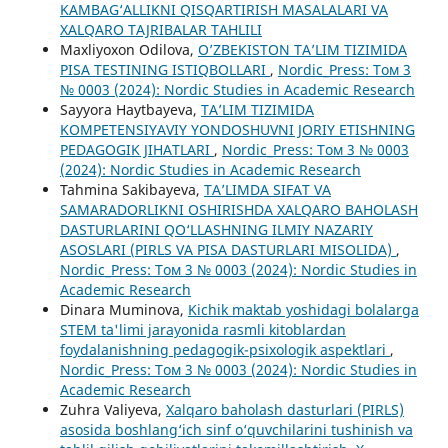
KAMBAG‘ALLIKNI QISQARTIRISH MASALALARI VA
XALQARO TAJRIBALAR TAHLILI
Maxliyoxon Odilova,
O’ZBEKISTON TA’LIM TIZIMIDA
PISA TESTINING ISTIQBOLLARI
,
Nordic_Press: Том 3
№ 0003 (2024): Nordic Studies in Academic Research
Sayyora Haytbayeva,
TA’LIM TIZIMIDA
KOMPETENSIYAVIY YONDOSHUVNI JORIY ETISHNING
PEDAGOGIK JIHATLARI
,
Nordic_Press: Том 3 № 0003
(2024): Nordic Studies in Academic Research
Tahmina Sakibayeva,
TAʼLIMDA SIFAT VA
SAMARADORLIKNI OSHIRISHDA XALQARO BAHOLASH
DASTURLARINI QO‘LLASHNING ILMIY NAZARIY
ASOSLARI (PIRLS VA PISA DASTURLARI MISOLIDA)
,
Nordic_Press: Том 3 № 0003 (2024): Nordic Studies in
Academic Research
Dinara Muminova,
Kichik maktab yoshidagi bolalarga
STEM ta'limi jarayonida rasmli kitoblardan
foydalanishning pedagogik-psixologik aspektlari
,
Nordic_Press: Том 3 № 0003 (2024): Nordic Studies in
Academic Research
Zuhra Valiyeva,
Xalqaro baholash dasturlari (PIRLS)
asosida boshlang‘ich sinf o‘quvchilarini tushinish va