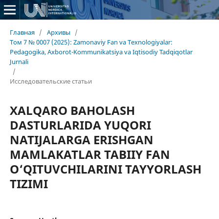
Главная
/
Архивы
/
Том 7 № 0007 (2025): Zamonaviy Fan va Texnologiyalar:
Pedagogika, Axborot-Kommunikatsiya va Iqtisodiy Tadqiqotlar
Jurnali
/
Исследовательские статьи
XALQARO BAHOLASH
DASTURLARIDA YUQORI
NATIJALARGA ERISHGAN
MAMLAKATLAR TABIIY FAN
O‘QITUVCHILARINI TAYYORLASH
TIZIMI