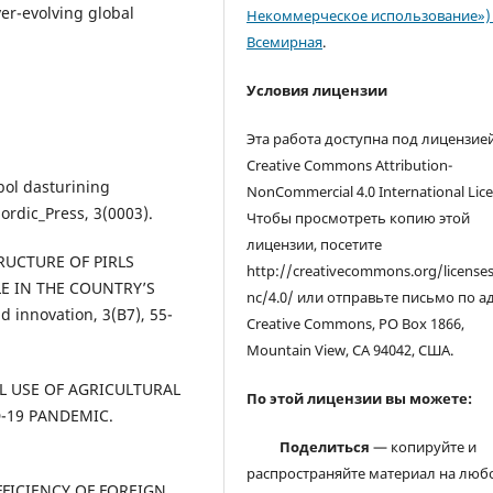
ver-evolving global
Некоммерческое использование») 
Всемирная
.
Условия лицензии
Эта работа доступна под лицензие
Creative Commons Attribution-
qbol dasturining
NonCommercial 4.0 International Lice
Nordic_Press, 3(0003).
Чтобы просмотреть копию этой
лицензии, посетите
STRUCTURE OF PIRLS
http://creativecommons.org/license
E IN THE COUNTRY’S
nc/4.0/ или отправьте письмо по а
nnovation, 3(B7), 55-
Creative Commons, PO Box 1866,
Mountain View, CA 94042, США.
AL USE OF AGRICULTURAL
По этой лицензии вы можете:
-19 PANDEMIC.
Поделиться
— копируйте и
распространяйте материал на люб
EFFICIENCY OF FOREIGN