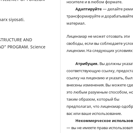
носителе и в любом формате.
Адаптируйте
— делайте реми
трансформируйте и дорабатывайт
arx siyosati.
материал.
Лицензиар не может отозвать эти
AL STRUCTURE AND
свободы, если вы соблюдаете усло
AD” PROGRAM. Science
лицензии. На следующих условиях
Атрибуция.
Вы должны указа
соответствующую ссылку, предост
ссылку на лицензию и указать, был
внесены изменения. Вы можете сд
это любым разумным способом, но
таким образом, который бы
предполагал, что лицензиар одоб
вас или ваше использование.
Некоммерческое использо
— вы не имеете права использоват