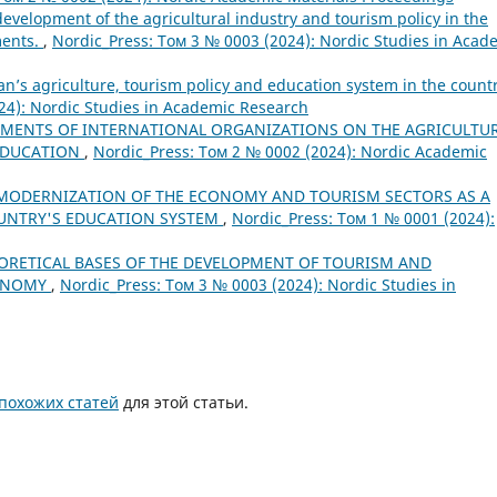
development of the agricultural industry and tourism policy in the
ments.
,
Nordic_Press: Том 3 № 0003 (2024): Nordic Studies in Acad
n’s agriculture, tourism policy and education system in the countr
24): Nordic Studies in Academic Research
TMENTS OF INTERNATIONAL ORGANIZATIONS ON THE AGRICULTU
 EDUCATION
,
Nordic_Press: Том 2 № 0002 (2024): Nordic Academic
 MODERNIZATION OF THE ECONOMY AND TOURISM SECTORS AS A
OUNTRY'S EDUCATION SYSTEM
,
Nordic_Press: Том 1 № 0001 (2024):
EORETICAL BASES OF THE DEVELOPMENT OF TOURISM AND
CONOMY
,
Nordic_Press: Том 3 № 0003 (2024): Nordic Studies in
похожих статей
для этой статьи.