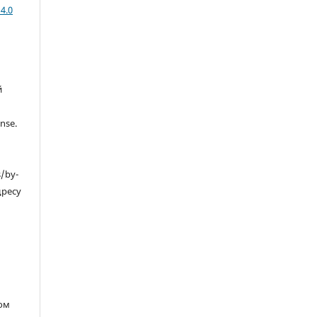
4.0
й
nse.
s/by-
дресу
ом