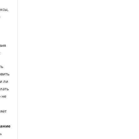
ксы,
е
вия
:
ть
авить
и ли
елать
 не
ряет
вание
ь