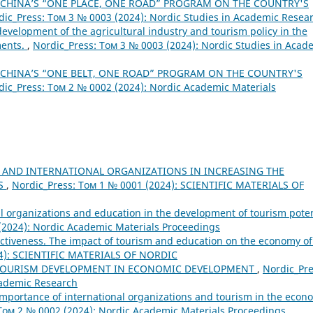
 CHINA’S “ONE PLACE, ONE ROAD” PROGRAM ON THE COUNTRY'S
dic_Press: Том 3 № 0003 (2024): Nordic Studies in Academic Resea
development of the agricultural industry and tourism policy in the
ments.
,
Nordic_Press: Том 3 № 0003 (2024): Nordic Studies in Acad
 CHINA’S “ONE BELT, ONE ROAD” PROGRAM ON THE COUNTRY'S
dic_Press: Том 2 № 0002 (2024): Nordic Academic Materials
 AND INTERNATIONAL ORGANIZATIONS IN INCREASING THE
SS
,
Nordic_Press: Том 1 № 0001 (2024): SCIENTIFIC MATERIALS OF
al organizations and education in the development of tourism poten
(2024): Nordic Academic Materials Proceedings
activeness. The impact of tourism and education on the economy of
24): SCIENTIFIC MATERIALS OF NORDIC
TOURISM DEVELOPMENT IN ECONOMIC DEVELOPMENT
,
Nordic_Pre
cademic Research
 importance of international organizations and tourism in the econ
Том 2 № 0002 (2024): Nordic Academic Materials Proceedings