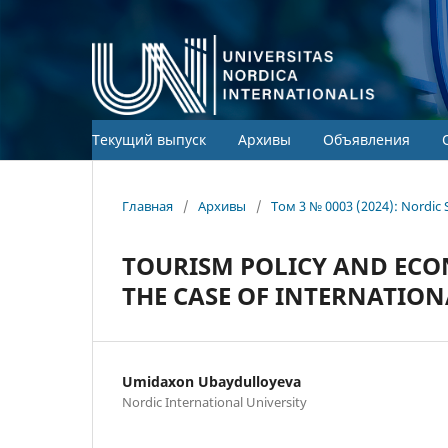
Текущий выпуск
Архивы
Объявления
Главная
/
Архивы
/
Том 3 № 0003 (2024): Nordic 
TOURISM POLICY AND ECO
THE CASE OF INTERNATIO
Umidaxon Ubaydulloyeva
Nordic International University