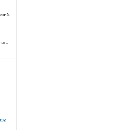
ений.
лать
omy