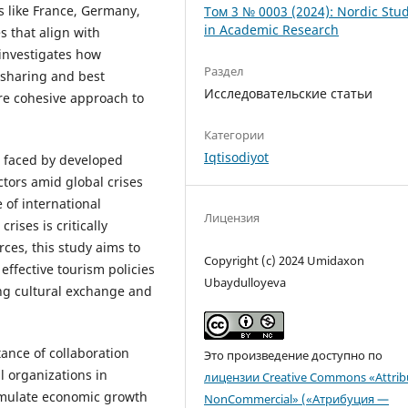
ns like France, Germany,
Том 3 № 0003 (2024): Nordic Stu
in Academic Research
s that align with
 investigates how
Раздел
 sharing and best
Исследовательские статьи
re cohesive approach to
Категории
Iqtisodiyot
s faced by developed
ctors amid global crises
 of international
Лицензия
rises is critically
ces, this study aims to
Copyright (c) 2024 Umidaxon
ffective tourism policies
Ubaydulloyeva
ng cultural exchange and
ance of collaboration
Это произведение доступно по
 organizations in
лицензии Creative Commons «Attrib
timulate economic growth
NonCommercial» («Атрибуция —