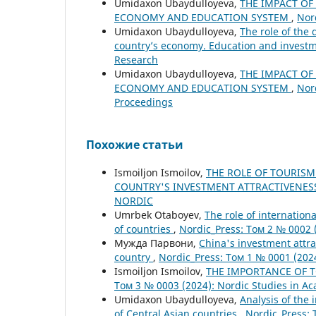
Umidaxon Ubaydulloyeva,
THE IMPACT OF
ECONOMY AND EDUCATION SYSTEM
,
Nor
Umidaxon Ubaydulloyeva,
The role of the 
country’s economy. Education and invest
Research
Umidaxon Ubaydulloyeva,
THE IMPACT OF
ECONOMY AND EDUCATION SYSTEM
,
Nor
Proceedings
Похожие статьи
Ismoiljon Ismoilov,
THE ROLE OF TOURISM
COUNTRY'S INVESTMENT ATTRACTIVENE
NORDIC
Umrbek Otaboyev,
The role of internation
of countries
,
Nordic_Press: Том 2 № 0002 
Мужда Парвони,
China's investment attr
country
,
Nordic_Press: Том 1 № 0001 (20
Ismoiljon Ismoilov,
THE IMPORTANCE OF 
Том 3 № 0003 (2024): Nordic Studies in A
Umidaxon Ubaydulloyeva,
Analysis of the
of Central Asian countries
,
Nordic_Press: 