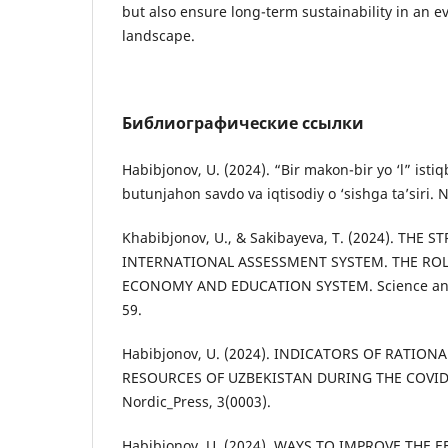
but also ensure long-term sustainability in an e
landscape.
Библиографические ссылки
Habibjonov, U. (2024). “Bir makon-bir yo ‘l” isti
butunjahon savdo va iqtisodiy o ‘sishga ta’siri. 
Khabibjonov, U., & Sakibayeva, T. (2024). THE 
INTERNATIONAL ASSESSMENT SYSTEM. THE ROL
ECONOMY AND EDUCATION SYSTEM. Science and i
59.
Habibjonov, U. (2024). INDICATORS OF RATION
RESOURCES OF UZBEKISTAN DURING THE COVID
Nordic_Press, 3(0003).
Habibjonov, U. (2024). WAYS TO IMPROVE THE 