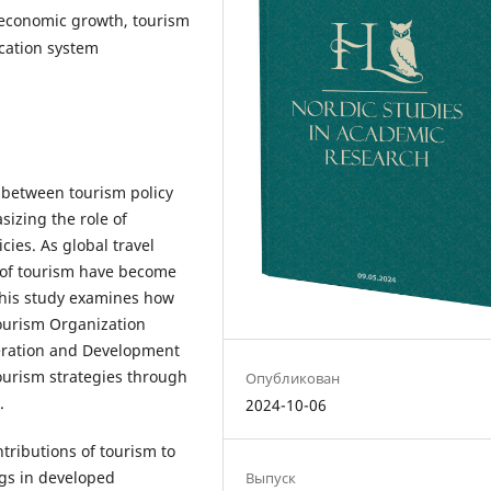
 economic growth, tourism
ucation system
p between tourism policy
izing the role of
cies. As global travel
 of tourism have become
 This study examines how
Tourism Organization
eration and Development
ourism strategies through
Опубликован
.
2024-10-06
tributions of tourism to
gs in developed
Выпуск