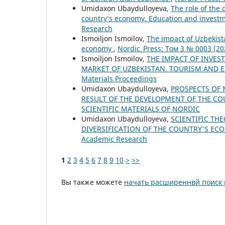
Umidaxon Ubaydulloyeva,
The role of the 
country’s economy. Education and invest
Research
Ismoiljon Ismoilov,
The impact of Uzbekista
economy
,
Nordic_Press: Том 3 № 0003 (20
Ismoiljon Ismoilov,
THE IMPACT OF INVES
MARKET OF UZBEKISTAN. TOURISM AND
Materials Proceedings
Umidaxon Ubaydulloyeva,
PROSPECTS OF
RESULT OF THE DEVELOPMENT OF THE C
SCIENTIFIC MATERIALS OF NORDIC
Umidaxon Ubaydulloyeva,
SCIENTIFIC TH
DIVERSIFICATION OF THE COUNTRY'S E
Academic Research
1
2
3
4
5
6
7
8
9
10
>
>>
Вы также можете
начать расширеннвй поиск 