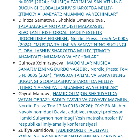
№ 0005 (2024): “MUSIQA TA’LIMI VA SAN’ATINING
BUGUNGI GLOBALLASHUV SHAROITDA MILLIY-
IJTIMOIY AHAMIYATI: MUAMMO VA YECHIMLAR”
Dilnoza Samatova , Shohida Omanqulova ,
TALABALARDA NOTA O’QISH MALAKASINI
RIVOJLANTIRISH ORQALI BADIIY-ESTETIK
IJROCHILIKKA ERISHISH
,
Nordic_Press: Том 5 № 0005
(2024): “MUSIQA TA’LIMI VA SAN’ATINING BUGUNGI
GLOBALLASHUV SHAROITDA MILLIY-IJTIMOIY
AHAMIYATI: MUAMMO VA YECHIMLAR”
Gulnoza Xolmirzayeva ,
MAQOMLAR MUSIQA
SANATIMIZNING DURDONASIDIR
,
Nordic_Press: Том
5 № 0005 (2024): “MUSIQA TA’LIMI VA SAN’ATINING
BUGUNGI GLOBALLASHUV SHAROITDA MILLIY-
IJTIMOIY AHAMIYATI: MUAMMO VA YECHIMLAR”
Gʻayrat Majidov ,
HAMID OLIMJON SHE’RIYATIDA
VATAN OBRAZI: BADIIY TASVIR VA GʻOYAVIY MAZMUN
,
Nordic_Press: Том 13 № 0013 (2026): O‘zR FA Alisher
Navoiy nomidagi Davlat adabiyot muzeyi professor
Hamid Sulaymon nomidagi Yosh matnshunoslar IV
respublika ilmiy-amaliy konferensiyasi
Zulfiya Xamidova,
TADBIRKORLIK FAOLIYATI
YO`NALISHLARINI RIVOJLANTIRISHNING TARIXIY VA