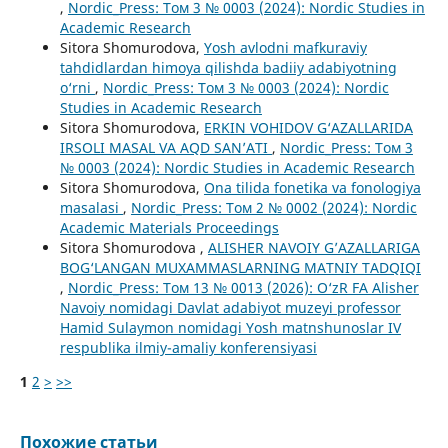
,
Nordic_Press: Том 3 № 0003 (2024): Nordic Studies in
Academic Research
Sitora Shomurodova,
Yosh avlodni mafkuraviy
tahdidlardan himoya qilishda badiiy adabiyotning
o‘rni
,
Nordic_Press: Том 3 № 0003 (2024): Nordic
Studies in Academic Research
Sitora Shomurodova,
ERKIN VOHIDOV G‘AZALLARIDA
IRSOLI MASAL VA AQD SAN’ATI
,
Nordic_Press: Том 3
№ 0003 (2024): Nordic Studies in Academic Research
Sitora Shomurodova,
Ona tilida fonetika va fonologiya
masalasi
,
Nordic_Press: Том 2 № 0002 (2024): Nordic
Academic Materials Proceedings
Sitora Shomurodova ,
ALISHER NAVOIY G’AZALLARIGA
BOG‘LANGAN MUXAMMASLARNING MATNIY TADQIQI
,
Nordic_Press: Том 13 № 0013 (2026): O‘zR FA Alisher
Navoiy nomidagi Davlat adabiyot muzeyi professor
Hamid Sulaymon nomidagi Yosh matnshunoslar IV
respublika ilmiy-amaliy konferensiyasi
1
2
>
>>
Похожие статьи