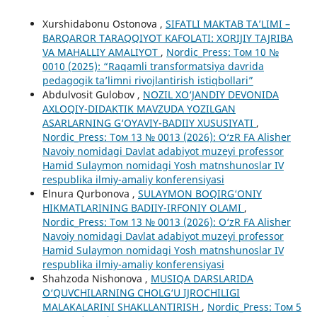
Xurshidabonu Ostonova ,
SIFATLI MAKTAB TA’LIMI –
BARQAROR TARAQQIYOT KAFOLATI: XORIJIY TAJRIBA
VA MAHALLIY AMALIYOT
,
Nordic_Press: Том 10 №
0010 (2025): “Raqamli transformatsiya davrida
pedagogik ta’limni rivojlantirish istiqbollari”
Abdulvosit Gulobov ,
NOZIL XO‘JANDIY DEVONIDA
AXLOQIY-DIDAKTIK MAVZUDA YOZILGAN
ASARLARNING G‘OYAVIY-BADIIY XUSUSIYATI
,
Nordic_Press: Том 13 № 0013 (2026): O‘zR FA Alisher
Navoiy nomidagi Davlat adabiyot muzeyi professor
Hamid Sulaymon nomidagi Yosh matnshunoslar IV
respublika ilmiy-amaliy konferensiyasi
Elnura Qurbonova ,
SULAYMON BOQIRG‘ONIY
HIKMATLARINING BADIIY-IRFONIY OLAMI
,
Nordic_Press: Том 13 № 0013 (2026): O‘zR FA Alisher
Navoiy nomidagi Davlat adabiyot muzeyi professor
Hamid Sulaymon nomidagi Yosh matnshunoslar IV
respublika ilmiy-amaliy konferensiyasi
Shahzoda Nishonova ,
MUSIQA DARSLARIDA
O‘QUVCHILARNING CHOLG‘U IJROCHILIGI
MALAKALARINI SHAKLLANTIRISH
,
Nordic_Press: Том 5