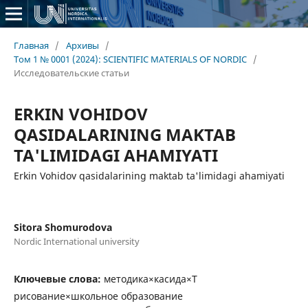
Главная
/
Архивы
/
Том 1 № 0001 (2024): SCIENTIFIC MATERIALS OF NORDIC
/
Исследовательские статьи
ERKIN VOHIDOV
QASIDALARINING MAKTAB
TA'LIMIDAGI AHAMIYATI
Erkin Vohidov qasidalarining maktab ta'limidagi ahamiyati
Sitora Shomurodova
Nordic International university
Ключевые слова:
методика×касида×Т
рисование×школьное образование