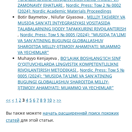
ZAMONAVIY JIHATLARI
,
Nordic_Press: Том 2 № 0002
(2024): Nordic Academic Materials Proceedings
Botir Baymetov , Nilufar Giyasova ,
MILLIY TASVIRIY VA
MUSIQA SAN’ATI INTYEGRASIYASI VOSITASIDA
TALABALARNING IJODIY TAFAKKURINI RIVOJLANTIRISH
,
Nordic_Press: Том 5 № 0005 (2024): “MUSIQA TA’LIMI
VA SAN’ATINING BUGUNGI GLOBALLASHUV
SHAROITDA MILLIY-IJTIMOIY AHAMIYATI: MUAMMO
VA YECHIMLAR”
Muhayyo Kenjayeva ,
BO‘LAJAK BOSHLANG‘ICH SINF
O‘QITUVCHILARDA LINGVISTIK KOMPETENTLILIKNI
RIVOJLANTIRISH METODIKASI
,
Nordic_Press: Том 5 №
0005 (2024): “MUSIQA TA’LIMI VA SAN’ATINING
BUGUNGI GLOBALLASHUV SHAROITDA MILLIY-
IJTIMOIY AHAMIYATI: MUAMMO VA YECHIMLAR”
<<
<
1
2
3
4
5
6
7
8
9
10
>
>>
Вы также можете
начать расширеннвй поиск похожих
статей
для этой статьи.