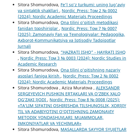
Sitora Shomurodova,
Fe'l so'z turkumi: uning lug'aviy
va sintaktik shakllari
,
Nordic_Press: Том 2 № 0002
(2024): Nordic Academic Materials Proceedings
Sitora Shomurodova,
Ona tilini o'qitish metodikasi
fanidan topshiriqlar
,
Nordic_Press: Том 7 № 0007
(2025): Zamonaviy Fan va Texnologiyalar: Pedagogika,
Axborot-Kommunikatsiya va Iqtisodiy Tadqiqotlar
Jurnali
Sitora Shomurodova,
“HAZRATI ISHQ” - HAYRATI ISHQ
,
Nordic_Press: Том 3 № 0003 (2024): Nordic Studies in
Academic Research
Sitora Shomurodova,
Ona tilini o'qitishning nazariy
asoslari faniga kirish
,
Nordic_Press: Том 2 № 0002
(2024): Nordic Academic Materials Proceedings
Sitora Shomurodova , Aziza Muratova ,
ALEKSANDR
SERGEYEVICH PUSHKIN ERTAKLARI VA O‘ZBEK XALQ
OG‘ZAKI IJODI
,
Nordic_Press: Том 8 № 0008 (2025):
«TA’LIM SIFATINI OSHIRISHDA TILSHUNOSLIK, XORIJIY
TIL VA ADABIYOTINI O‘QITISHNING ZAMONAVIY
METODIK YONDASHUVLARI: MUAMMOLAR,
IMKONIYATLAR VA YECHIMLAR»
Sitora Shomurodova,
MASALLARDA SAYYOR SYUJETLAR