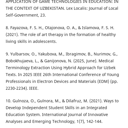
APPLICATION OF GAME TECHNOLOGIES IN EDUCATION: IN
THE CONTEXT OF UZBEKISTAN. Lex Localis: Journal of Local
Self-Government, 23.
8. Fayazova, F. S. H., Otajonova, O. A., & Islamova, F. S. H.
(2021). The role of art therapy in the formation of healthy
living skills in adolescents.
9. Yulbarsov, O., Yakubova, M., Ibragimov, B., Nurimov, G.,
Bobokhujaeva, L., & Ganijonova, N. (2025, June). Medical
Terminology Extraction Using Hybrid Approach for Uzbek
Texts. In 2025 IEEE 26th International Conference of Young
Professionals in Electron Devices and Materials (EDM) (pp.
2230-2234). IEEE.
10. Gulnoza, O., Gulnora, M., & Dilafruz, M. (2021). Ways to
Develop Independent Student Skills in an Integrated
Education System. International Journal of Innovative
Analyses and Emerging Technology, 1(7), 142-144.