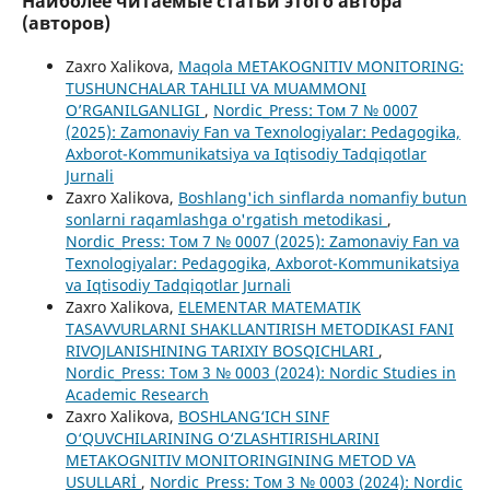
Наиболее читаемые статьи этого автора
(авторов)
Zaxro Xalikova,
Maqola METAKOGNITIV MONITORING:
TUSHUNCHALAR TAHLILI VA MUAMMONI
O’RGANILGANLIGI
,
Nordic_Press: Том 7 № 0007
(2025): Zamonaviy Fan va Texnologiyalar: Pedagogika,
Axborot-Kommunikatsiya va Iqtisodiy Tadqiqotlar
Jurnali
Zaxro Xalikova,
Boshlang'ich sinflarda nomanfiy butun
sonlarni raqamlashga o'rgatish metodikasi
,
Nordic_Press: Том 7 № 0007 (2025): Zamonaviy Fan va
Texnologiyalar: Pedagogika, Axborot-Kommunikatsiya
va Iqtisodiy Tadqiqotlar Jurnali
Zaxro Xalikova,
ELEMENTAR MATEMATIK
TASAVVURLARNI SHAKLLANTIRISH METODIKASI FANI
RIVOJLANISHINING TARIXIY BOSQICHLARI
,
Nordic_Press: Том 3 № 0003 (2024): Nordic Studies in
Academic Research
Zaxro Xalikova,
BOSHLANG‘ICH SINF
O‘QUVCHILARINING O‘ZLASHTIRISHLARINI
METAKOGNITIV MONITORINGINING METOD VA
USULLARİ
,
Nordic_Press: Том 3 № 0003 (2024): Nordic