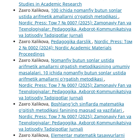
Studies in Academic Research
Zaxro Xalikova,
100 ichida nomanfiy butun sonlar
ustida arifmetik amallarni o‘rgatish metodikasi
,
Nordic_Press: Том 7 № 0007 (2025): Zamonaviy Fan va
Texnologiyalar: Pedagogika, Axborot-Kommunikatsiya
va Iqtisodiy Tadqiqotlar Jurnali
Zaxro Xalikova,
Pedagogika darslik
,
Nordic_Press: Том
2 № 0002 (2024): Nordic Academic Materials
Proceedings
Zaxro Xalikova,
Nomanfiy butun sonlar ustida
arifmеtik amallarni oʻrgatish mеtodikasining umumiy
masalalari. 10 ichida nomanfiy butun sonlar ustida
arifmetik amallarni o‘rgatish metodikasi
,
Nordic_Press: Том 7 № 0007 (2025): Zamonaviy Fan va
Texnologiyalar: Pedagogika, Axborot-Kommunikatsiya
va Iqtisodiy Tadqiqotlar Jurnali
Zaxro Xalikova,
Boshlang‘ich sinflarda matematika
о‘qitish metodikasi fanining maqsad va vazifalari
,
Nordic_Press: Том 7 № 0007 (2025): Zamonaviy Fan va
Texnologiyalar: Pedagogika, Axborot-Kommunikatsiya
va Iqtisodiy Tadqiqotlar Jurnali
Zaxro Xalikova,
Elementar matematik tasavvurlarni