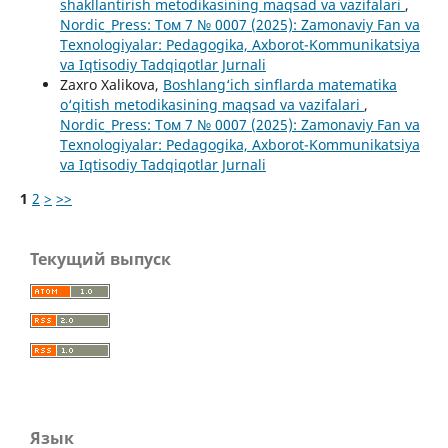
shakllantirish metodikasining maqsad va vazifalari
,
Nordic_Press: Том 7 № 0007 (2025): Zamonaviy Fan va
Texnologiyalar: Pedagogika, Axborot-Kommunikatsiya
va Iqtisodiy Tadqiqotlar Jurnali
Zaxro Xalikova,
Boshlang‘ich sinflarda matematika
o‘qitish metodikasining maqsad va vazifalari
,
Nordic_Press: Том 7 № 0007 (2025): Zamonaviy Fan va
Texnologiyalar: Pedagogika, Axborot-Kommunikatsiya
va Iqtisodiy Tadqiqotlar Jurnali
1
2
>
>>
Текущий выпуск
Язык