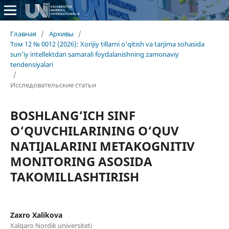
Главная
/
Архивы
/
Том 12 № 0012 (2026): Xorijiy tillarni o'qitish va tarjima sohasida
sun'iy intellektdan samarali foydalanishning zamonaviy
tendensiyalari
/
Исследовательские статьи
BOSHLANG‘ICH SINF
O‘QUVCHILARINING O‘QUV
NATIJALARINI METAKOGNITIV
MONITORING ASOSIDA
TAKOMILLASHTIRISH
Zaxro Xalikova
Xalqaro Nordik universiteti