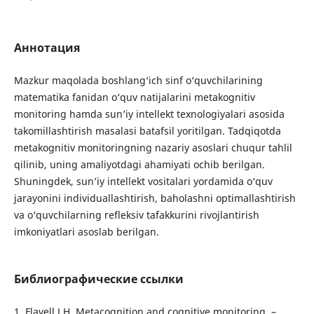
Аннотация
Mazkur maqolada boshlang‘ich sinf o‘quvchilarining
matematika fanidan o‘quv natijalarini metakognitiv
monitoring hamda sun’iy intellekt texnologiyalari asosida
takomillashtirish masalasi batafsil yoritilgan. Tadqiqotda
metakognitiv monitoringning nazariy asoslari chuqur tahlil
qilinib, uning amaliyotdagi ahamiyati ochib berilgan.
Shuningdek, sun’iy intellekt vositalari yordamida o‘quv
jarayonini individuallashtirish, baholashni optimallashtirish
va o‘quvchilarning refleksiv tafakkurini rivojlantirish
imkoniyatlari asoslab berilgan.
Библиографические ссылки
1. Flavell J.H. Metacognition and cognitive monitoring. –