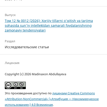
Выпуск
Том 12 № 0012 (2026): Xorijiy tillarni o'qitish va tarjima
sohasida sun'iy intellektdan samarali foydalanishning
zamonaviy tendensiyalari
Раздел
Исследовательские статьи
Лицензия
Copyright (c) 2026 Madinaxon Abdullayeva
Это произведение доступно по
лицензии Creative Commons
«Attribution-NonCommercial» («Атрибуция — Некоммерческое
использование») 4.0 Всемирная
.