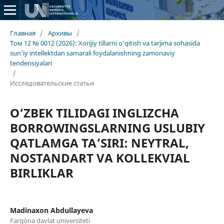
Главная
/
Архивы
/
Том 12 № 0012 (2026): Xorijiy tillarni o'qitish va tarjima sohasida
sun'iy intellektdan samarali foydalanishning zamonaviy
tendensiyalari
/
Исследовательские статьи
O‘ZBEK TILIDAGI INGLIZCHA
BORROWINGSLARNING USLUBIY
QATLAMGA TA’SIRI: NEYTRAL,
NOSTANDART VA KOLLEKVIAL
BIRLIKLAR
Madinaxon Abdullayeva
Farg`ona davlat universiteti