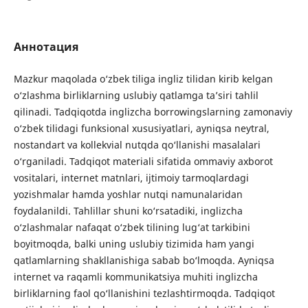
Аннотация
Mazkur maqolada o‘zbek tiliga ingliz tilidan kirib kelgan
o‘zlashma birliklarning uslubiy qatlamga ta’siri tahlil
qilinadi. Tadqiqotda inglizcha borrowingslarning zamonaviy
o‘zbek tilidagi funksional xususiyatlari, ayniqsa neytral,
nostandart va kollekvial nutqda qo‘llanishi masalalari
o‘rganiladi. Tadqiqot materiali sifatida ommaviy axborot
vositalari, internet matnlari, ijtimoiy tarmoqlardagi
yozishmalar hamda yoshlar nutqi namunalaridan
foydalanildi. Tahlillar shuni ko‘rsatadiki, inglizcha
o‘zlashmalar nafaqat o‘zbek tilining lug‘at tarkibini
boyitmoqda, balki uning uslubiy tizimida ham yangi
qatlamlarning shakllanishiga sabab bo‘lmoqda. Ayniqsa
internet va raqamli kommunikatsiya muhiti inglizcha
birliklarning faol qo‘llanishini tezlashtirmoqda. Tadqiqot