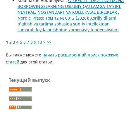
Madinaxon Abdullayeva ,
O‘ZBEK TILIDAGI INGLIZCHA
BORROWINGSLARNING USLUBIY QATLAMGA TA’SIRI:
NEYTRAL, NOSTANDART VA KOLLEKVIAL BIRLIKLAR
,
Nordic_Press: Том 12 № 0012 (2026): Xorijiy tillarni
o'qitish va tarjima sohasida sun'iy intellektdan
samarali foydalanishning zamonaviy tendensiyalari
1
2
3
4
5
6
7
8
9
10
>
>>
Вы также можете
начать расширеннвй поиск похожих
статей
для этой статьи.
Текущий выпуск