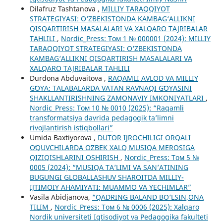
Dilafruz Tashtanova ,
MILLIY TARAQQIYOT
STRATEGIYASI: O‘ZBEKISTONDA KAMBAG‘ALLIKNI
QISQARTIRISH MASALALARI VA XALQARO TAJRIBALAR
TAHLILI
,
Nordic_Press: Том 1 № 000001 (2024): MILLIY
TARAQQIYOT STRATEGIYASI: O‘ZBEKISTONDA
KAMBAG‘ALLIKNI QISQARTIRISH MASALALARI VA
XALQARO TAJRIBALAR TAHLILI
Durdona Abduvaitova ,
RAQAMLI AVLOD VA MILLIY
GʻOYA: TALABALARDA VATAN RAVNAQI GʻOYASINI
SHAKLLANTIRISHNING ZAMONAVIY IMKONIYATLARI
,
Nordic_Press: Том 10 № 0010 (2025): “Raqamli
transformatsiya davrida pedagogik ta’limni
rivojlantirish istiqbollari”
Umida Baxtiyorova ,
DUTOR IJROCHILIGI ORQALI
OʻQUVCHILARDA OʻZBEK XALQ MUSIQA MEROSIGA
QIZIQISHLARINI OSHIRISH
,
Nordic_Press: Том 5 №
0005 (2024): “MUSIQA TA’LIMI VA SAN’ATINING
BUGUNGI GLOBALLASHUV SHAROITDA MILLIY-
IJTIMOIY AHAMIYATI: MUAMMO VA YECHIMLAR”
Vasila Abidjanova,
“QADRING BALAND BO‘LSIN,ONA
TILIM
,
Nordic_Press: Том 6 № 0006 (2025): Xalqaro
Nordik universiteti Iqtisodiyot va Pedagogika fakulteti