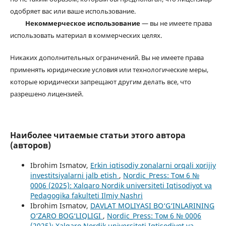
одобряет вас или ваше использование.
Некоммерческое использование
— вы не имеете права
использовать материал в коммерческих целях.
Никаких дополнительных ограничений. Вы не имеете права
применять юридические условия или технологические меры,
которые юридически запрещают другим делать все, что
разрешено лицензией.
Наиболее читаемые статьи этого автора
(авторов)
Ibrohim Ismatov,
Erkin iqtisodiy zonalarni orqali xorijiy
investitsiyalarni jalb etish
,
Nordic_Press: Том 6 №
0006 (2025): Xalqaro Nordik universiteti Iqtisodiyot va
Pedagogika fakulteti Ilmiy Nashri
Ibrohim Ismatov,
DAVLAT MOLIYASI BO‘G‘INLARINING
O‘ZARO BOG‘LIQLIGI
,
Nordic_Press: Том 6 № 0006
(2025): Xalqaro Nordik universiteti Iqtisodiyot va