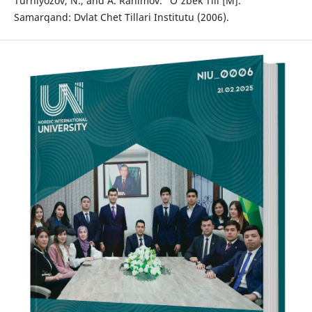
Turniyozov, N., and A. Rahimov. "O'zbek Tili [M]."
Samarqand: Dvlat Chet Tillari Institutu (2006).