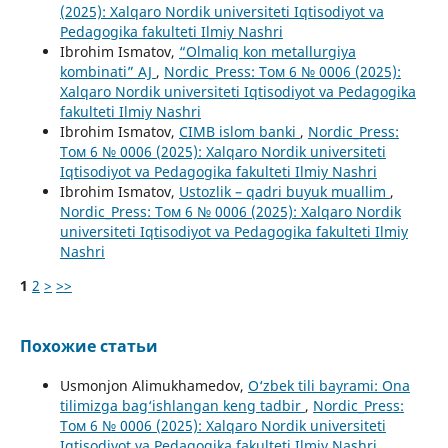
(2025): Xalqaro Nordik universiteti Iqtisodiyot va
Pedagogika fakulteti Ilmiy Nashri
Ibrohim Ismatov,
“Olmaliq kon metallurgiya
kombinati” AJ
,
Nordic_Press: Том 6 № 0006 (2025):
Xalqaro Nordik universiteti Iqtisodiyot va Pedagogika
fakulteti Ilmiy Nashri
Ibrohim Ismatov,
CIMB islom banki
,
Nordic_Press:
Том 6 № 0006 (2025): Xalqaro Nordik universiteti
Iqtisodiyot va Pedagogika fakulteti Ilmiy Nashri
Ibrohim Ismatov,
Ustozlik – qadri buyuk muallim
,
Nordic_Press: Том 6 № 0006 (2025): Xalqaro Nordik
universiteti Iqtisodiyot va Pedagogika fakulteti Ilmiy
Nashri
1
2
>
>>
Похожие статьи
Usmonjon Alimukhamedov,
O‘zbek tili bayrami: Ona
tilimizga bag‘ishlangan keng tadbir
,
Nordic_Press:
Том 6 № 0006 (2025): Xalqaro Nordik universiteti
Iqtisodiyot va Pedagogika fakulteti Ilmiy Nashri