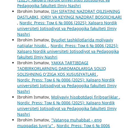
Pedagogika fakulteti Ilmiy Nashri
Ibrohim Ismatov,
ISH SIFATINI NAZORAT QILISHNING
DASTLABKI, JORIY VA KEYINGI NAZORAT BOSQICHLARI
,
Nordic_Press: Том 6 № 0006 (2025): Xalqaro Nordik
universiteti Iqtisodiyot va Pedagogika fakulteti Ilmiy
Nashri
Ibrohim Ismatov,
Byudjet tashkilotlarida moliyaviy
natijalar hisobi.
,
Nordic_Press: Том 6 № 0006 (2025):
Xalqaro Nordik universiteti Iqtisodiyot va Pedagogika
fakulteti Ilmiy Nashri
Ibrohim Ismatov,
YAKKA TARTIBDAGI
TADBIRKORLARNING DAROMADLARIGA SOLIQ
SOLISHNING O‘ZIGA XOS XUSUSIYATLARI
,
Nordic_Press: Том 6 № 0006 (2025): Xalqaro Nordik
universiteti Iqtisodiyot va Pedagogika fakulteti Ilmiy
Nashri
Ibrohim Ismatov,
Moliyaviy hisobotdagi firibgarliklar
,
Nordic_Press: Том 6 № 0006 (2025): Xalqaro Nordik
universiteti Iqtisodiyot va Pedagogika fakulteti Ilmiy
Nashri
Ibrohim Ismatov,
“Vatanga muhabbat – eng
muqqadas tuyg‘u”
,
Nordic_Press: Том 6 № 0006