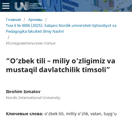
Главная
/
Архивы
/
Том 6 № 0006 (2025): Xalqaro Nordik universiteti Iqtisodiyot va
Pedagogika fakulteti Ilmiy Nashri
/
Исследовательские статьи
“O‘zbek tili – miliy o‘zligimiz va
mustaqil davlatchilik timsoli”
Ibrohim Ismatov
Nordic International University
Ключевые слова:
o'zbek tili, milliy o'zlik, vatan, tuyg'u