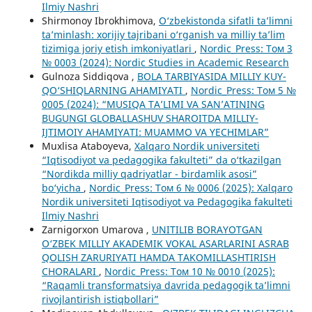
Ilmiy Nashri
Shirmonoy Ibrokhimova,
O‘zbekistonda sifatli ta’limni
ta’minlash: xorijiy tajribani o‘rganish va milliy ta’lim
tizimiga joriy etish imkoniyatlari
,
Nordic_Press: Том 3
№ 0003 (2024): Nordic Studies in Academic Research
Gulnoza Siddiqova ,
BOLA TARBIYASIDA MILLIY KUY-
QO‘SHIQLARNING AHAMIYATI
,
Nordic_Press: Том 5 №
0005 (2024): “MUSIQA TA’LIMI VA SAN’ATINING
BUGUNGI GLOBALLASHUV SHAROITDA MILLIY-
IJTIMOIY AHAMIYATI: MUAMMO VA YECHIMLAR”
Muxlisa Ataboyeva,
Xalqaro Nordik universiteti
“Iqtisodiyot va pedagogika fakulteti” da o‘tkazilgan
“Nordikda milliy qadriyatlar - birdamlik asosi”
bo‘yicha
,
Nordic_Press: Том 6 № 0006 (2025): Xalqaro
Nordik universiteti Iqtisodiyot va Pedagogika fakulteti
Ilmiy Nashri
Zаrnigorxon Umаrovа ,
UNITILIB BORАYOTGАN
O‘ZBEK MILLIY АKАDEMIK VOKАL АSАRLАRINI АSRАB
QOLISH ZАRURIYАTI HАMDА TАKOMILLАSHTIRISH
CHORАLАRI
,
Nordic_Press: Том 10 № 0010 (2025):
“Raqamli transformatsiya davrida pedagogik ta’limni
rivojlantirish istiqbollari”