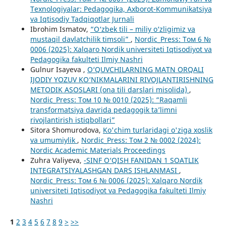
Texnologiyalar: Pedagogika, Axborot-Kommunikatsiya
va Iqtisodiy Tadqiqotlar Jurnali
Ibrohim Ismatov,
“O‘zbek tili – miliy o‘zligimiz va
mustaqil davlatchilik timsoli”
,
Nordic_Press: Том 6 №
0006 (2025): Xalqaro Nordik universiteti Iqtisodiyot va
Pedagogika fakulteti Ilmiy Nashri
Gulnur Isayeva ,
O‘QUVCHILARNING MATN ORQALI
IJODIY YOZUV KO‘NIKMALARINI RIVOJLANTIRISHNING
METODIK ASOSLARI (ona tili darslari misolida)
,
Nordic_Press: Том 10 № 0010 (2025): “Raqamli
transformatsiya davrida pedagogik ta’limni
rivojlantirish istiqbollari”
Sitora Shomurodova,
Ko'chim turlaridagi o'ziga xoslik
va umumiylik
,
Nordic_Press: Том 2 № 0002 (2024):
Nordic Academic Materials Proceedings
Zuhra Valiyeva,
-SINF O‘QISH FANIDAN 1 SOATLIK
INTEGRATSIYALASHGAN DARS ISHLANMASI
,
Nordic_Press: Том 6 № 0006 (2025): Xalqaro Nordik
universiteti Iqtisodiyot va Pedagogika fakulteti Ilmiy
Nashri
1
2
3
4
5
6
7
8
9
>
>>