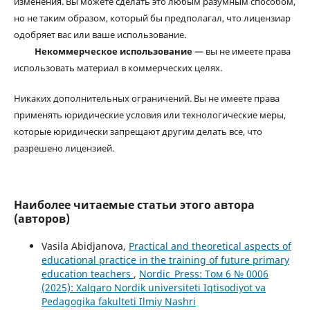
изменения. Вы можете сделать это любым разумным способом,
но не таким образом, который бы предполагал, что лицензиар
одобряет вас или ваше использование.
Некоммерческое использование
— вы не имеете права
использовать материал в коммерческих целях.
Никаких дополнительных ограничений. Вы не имеете права
применять юридические условия или технологические меры,
которые юридически запрещают другим делать все, что
разрешено лицензией.
Наиболее читаемые статьи этого автора
(авторов)
Vasila Abidjanova,
Practical and theoretical aspects of
educational practice in the training of future primary
education teachers
,
Nordic_Press: Том 6 № 0006
(2025): Xalqaro Nordik universiteti Iqtisodiyot va
Pedagogika fakulteti Ilmiy Nashri