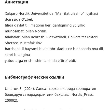
Аннотация
Xalqaro Nordik Universitetida "Ma'rifat ulashib" loyihasi
doirasida O‘zbek
tiliga davlat tili maqomi berilganligining 35 yilligi
munosabati bilan Nordik
talabalari bilan uchrashuv o‘tkaziladi. Universitet rektori
Sherzod Mustafakulov
barchani til bayrami bilan tabrikladi. Har bir sohada ona tili
sehri bilangina
yutuqlarga erishilishini alohida e'tirof etdi.
Библиографические ссылки
Umarov, E. (2024). Саноат корхоналарида корпоратив
бошқарув самарадорлигини баҳолаш. Nordic_Press,
2(0002).