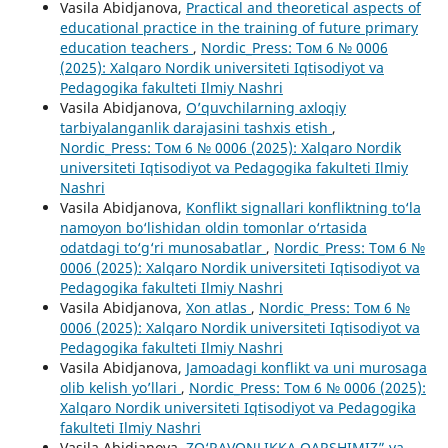
Vasila Abidjanova,
Practical and theoretical aspects of
educational practice in the training of future primary
education teachers
,
Nordic_Press: Том 6 № 0006
(2025): Xalqaro Nordik universiteti Iqtisodiyot va
Pedagogika fakulteti Ilmiy Nashri
Vasila Abidjanova,
O’quvchilarning axloqiy
tarbiyalanganlik darajasini tashxis etish
,
Nordic_Press: Том 6 № 0006 (2025): Xalqaro Nordik
universiteti Iqtisodiyot va Pedagogika fakulteti Ilmiy
Nashri
Vasila Abidjanova,
Konflikt signallari konfliktning to‘la
namoyon bo‘lishidan oldin tomonlar o‘rtasida
odatdagi to‘g‘ri munosabatlar
,
Nordic_Press: Том 6 №
0006 (2025): Xalqaro Nordik universiteti Iqtisodiyot va
Pedagogika fakulteti Ilmiy Nashri
Vasila Abidjanova,
Xon atlas
,
Nordic_Press: Том 6 №
0006 (2025): Xalqaro Nordik universiteti Iqtisodiyot va
Pedagogika fakulteti Ilmiy Nashri
Vasila Abidjanova,
Jamoadagi konflikt va uni murosaga
olib kelish yo’llari
,
Nordic_Press: Том 6 № 0006 (2025):
Xalqaro Nordik universiteti Iqtisodiyot va Pedagogika
fakulteti Ilmiy Nashri
Vasila Abidjanova,
ZO‘RAVONLIKKA QARSHIMIZ” va