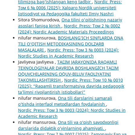
tilimizga bag‘ishlangan keng tadbir
,
Nordic_Press:
Том 6 № 0006 (2025): Xalqaro Nordik universiteti
Iqtisodiyot va Pedagogika fakulteti Ilmiy Nashri
Sitora Shomurodova,
Ona tilini o'qitishning nazariy
asoslari faniga kirish
,
Nordic_Press: Том 2 № 0002
(2024): Nordic Academic Materials Proceedings
nilufar mansurova,
BOSHLANG‘ICH SINFLARDA ONA
TILI O‘QITISH METODIKASINING DOLZARB
MASALALARI
,
Nordic_Press: Том 3 № 0003 (2024):
Nordic Studies in Academic Research
Javliyeva Javliyeva ,
TA`LIM JARAYONIDA RAQAMLI
TEXNOLOGIYALAR DAVRIDA BOSHLANG`ICH TA`LIM
O`QUVCHILARINING O`QUV-BILUV FAOLIYATINI
TAKOMILLASHTIRISH
,
Nordic_Press: Том 10 № 0010
(2025): “Raqamli transformatsiya davrida pedagogik
ta’limni rivojlantirish istiqbollari”
nilufar mansurova,
Ona tili darslarini samarali
o’tishda interfaol metodlardan foydalanish
,
Nordic_Press: Том 3 № 0003 (2024): Nordic Studies in
Academic Research
nilufar mansurova,
Ona tili va o‘qish savodxonligi
darslarida didaktik o’yinlarning ahamiyati.
,
Nordic_Press: Том 7 № 0007 (2025): Zamonaviy Fan va