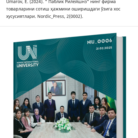
Umarov, E. (2024). " Паблик Рилейшнз" нинг фирма
товарларини сотиш ҳажмини оширишдаги ўзига хос
хусусиятлари. Nordic_Press, 2(0002).