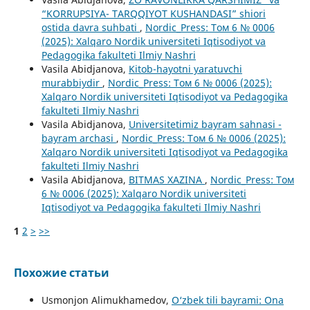
“KORRUPSIYA- TARQQIYOT KUSHANDASI” shiori
ostida davra suhbati
,
Nordic_Press: Том 6 № 0006
(2025): Xalqaro Nordik universiteti Iqtisodiyot va
Pedagogika fakulteti Ilmiy Nashri
Vasila Abidjanova,
Kitob-hayotni yaratuvchi
murabbiydir
,
Nordic_Press: Том 6 № 0006 (2025):
Xalqaro Nordik universiteti Iqtisodiyot va Pedagogika
fakulteti Ilmiy Nashri
Vasila Abidjanova,
Universitetimiz bayram sahnasi -
bayram archasi
,
Nordic_Press: Том 6 № 0006 (2025):
Xalqaro Nordik universiteti Iqtisodiyot va Pedagogika
fakulteti Ilmiy Nashri
Vasila Abidjanova,
BITMAS XAZINA
,
Nordic_Press: Том
6 № 0006 (2025): Xalqaro Nordik universiteti
Iqtisodiyot va Pedagogika fakulteti Ilmiy Nashri
1
2
>
>>
Похожие статьи
Usmonjon Alimukhamedov,
O‘zbek tili bayrami: Ona