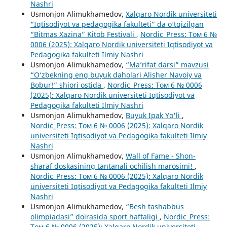
Nashri
Usmonjon Alimukhamedov,
Xalqaro Nordik universiteti
“Iqtisodiyot va pedagogika fakulteti” da o‘tqizilgan
“Bitmas Xazina” Kitob Festivali
,
Nordic_Press: Том 6 №
0006 (2025): Xalqaro Nordik universiteti Iqtisodiyot va
Pedagogika fakulteti Ilmiy Nashri
Usmonjon Alimukhamedov,
“Ma’rifat darsi” mavzusi
“O‘zbekning eng buyuk daholari Alisher Navoiy va
Bobur!” shiori ostida
,
Nordic_Press: Том 6 № 0006
(2025): Xalqaro Nordik universiteti Iqtisodiyot va
Pedagogika fakulteti Ilmiy Nashri
Usmonjon Alimukhamedov,
Buyuk Ipak Yo'li
,
Nordic_Press: Том 6 № 0006 (2025): Xalqaro Nordik
universiteti Iqtisodiyot va Pedagogika fakulteti Ilmiy
Nashri
Usmonjon Alimukhamedov,
Wall of Fame - Shon-
sharaf doskasining tantanali ochilish marosimi!
,
Nordic_Press: Том 6 № 0006 (2025): Xalqaro Nordik
universiteti Iqtisodiyot va Pedagogika fakulteti Ilmiy
Nashri
Usmonjon Alimukhamedov,
“Besh tashabbus
olimpiadasi” doirasida sport haftaligi
,
Nordic_Press:
Том 6 № 0006 (2025): Xalqaro Nordik universiteti