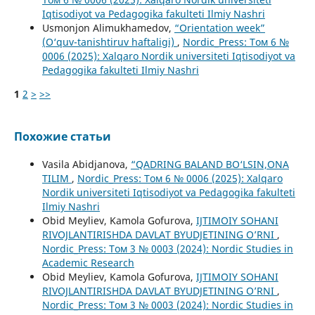
Iqtisodiyot va Pedagogika fakulteti Ilmiy Nashri
Usmonjon Alimukhamedov,
“Orientation week”
(O‘quv-tanishtiruv haftaligi)
,
Nordic_Press: Том 6 №
0006 (2025): Xalqaro Nordik universiteti Iqtisodiyot va
Pedagogika fakulteti Ilmiy Nashri
1
2
>
>>
Похожие статьи
Vasila Abidjanova,
“QADRING BALAND BO‘LSIN,ONA
TILIM
,
Nordic_Press: Том 6 № 0006 (2025): Xalqaro
Nordik universiteti Iqtisodiyot va Pedagogika fakulteti
Ilmiy Nashri
Obid Meyliev, Kamola Gofurova,
IJTIMOIY SOHANI
RIVOJLANTIRISHDA DAVLAT BYUDJETINING O’RNI
,
Nordic_Press: Том 3 № 0003 (2024): Nordic Studies in
Academic Research
Obid Meyliev, Kamola Gofurova,
IJTIMOIY SOHANI
RIVOJLANTIRISHDA DAVLAT BYUDJETINING O’RNI
,
Nordic_Press: Том 3 № 0003 (2024): Nordic Studies in