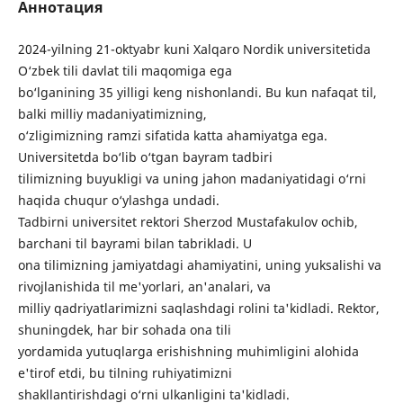
Аннотация
2024-yilning 21-oktyabr kuni Xalqaro Nordik universitetida
O‘zbek tili davlat tili maqomiga ega
bo‘lganining 35 yilligi keng nishonlandi. Bu kun nafaqat til,
balki milliy madaniyatimizning,
o‘zligimizning ramzi sifatida katta ahamiyatga ega.
Universitetda bo‘lib o‘tgan bayram tadbiri
tilimizning buyukligi va uning jahon madaniyatidagi o‘rni
haqida chuqur o‘ylashga undadi.
Tadbirni universitet rektori Sherzod Mustafakulov ochib,
barchani til bayrami bilan tabrikladi. U
ona tilimizning jamiyatdagi ahamiyatini, uning yuksalishi va
rivojlanishida til me'yorlari, an'analari, va
milliy qadriyatlarimizni saqlashdagi rolini ta'kidladi. Rektor,
shuningdek, har bir sohada ona tili
yordamida yutuqlarga erishishning muhimligini alohida
e'tirof etdi, bu tilning ruhiyatimizni
shakllantirishdagi o‘rni ulkanligini ta'kidladi.