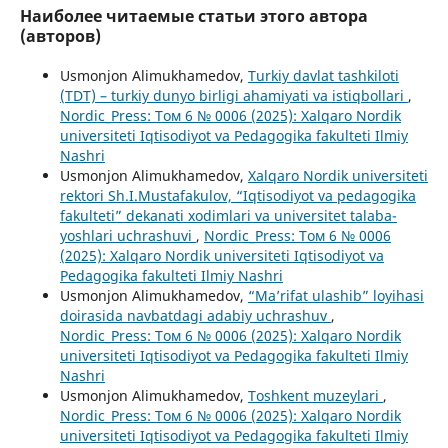
Наиболее читаемые статьи этого автора
(авторов)
Usmonjon Alimukhamedov,
Turkiy davlat tashkiloti
(TDT) – turkiy dunyo birligi ahamiyati va istiqbollari
,
Nordic_Press: Том 6 № 0006 (2025): Xalqaro Nordik
universiteti Iqtisodiyot va Pedagogika fakulteti Ilmiy
Nashri
Usmonjon Alimukhamedov,
Xalqaro Nordik universiteti
rektori Sh.I.Mustafakulov, “Iqtisodiyot va pedagogika
fakulteti” dekanati xodimlari va universitet talaba-
yoshlari uchrashuvi
,
Nordic_Press: Том 6 № 0006
(2025): Xalqaro Nordik universiteti Iqtisodiyot va
Pedagogika fakulteti Ilmiy Nashri
Usmonjon Alimukhamedov,
“Ma’rifat ulashib” loyihasi
doirasida navbatdagi adabiy uchrashuv
,
Nordic_Press: Том 6 № 0006 (2025): Xalqaro Nordik
universiteti Iqtisodiyot va Pedagogika fakulteti Ilmiy
Nashri
Usmonjon Alimukhamedov,
Toshkent muzeylari
,
Nordic_Press: Том 6 № 0006 (2025): Xalqaro Nordik
universiteti Iqtisodiyot va Pedagogika fakulteti Ilmiy