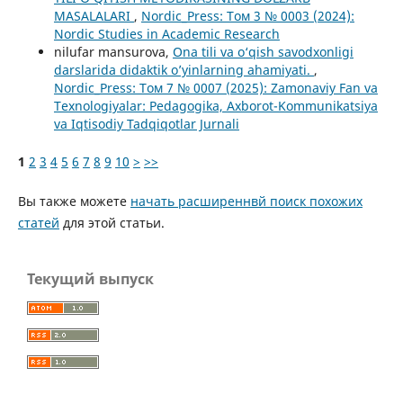
MASALALARI
,
Nordic_Press: Том 3 № 0003 (2024):
Nordic Studies in Academic Research
nilufar mansurova,
Ona tili va o‘qish savodxonligi
darslarida didaktik o’yinlarning ahamiyati.
,
Nordic_Press: Том 7 № 0007 (2025): Zamonaviy Fan va
Texnologiyalar: Pedagogika, Axborot-Kommunikatsiya
va Iqtisodiy Tadqiqotlar Jurnali
1
2
3
4
5
6
7
8
9
10
>
>>
Вы также можете
начать расширеннвй поиск похожих
статей
для этой статьи.
Текущий выпуск