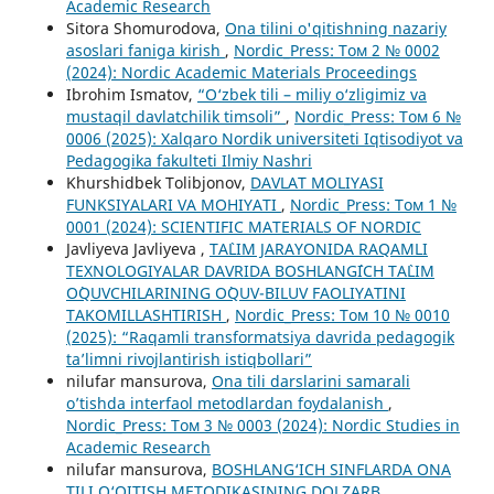
Academic Research
Sitora Shomurodova,
Ona tilini o'qitishning nazariy
asoslari faniga kirish
,
Nordic_Press: Том 2 № 0002
(2024): Nordic Academic Materials Proceedings
Ibrohim Ismatov,
“O‘zbek tili – miliy o‘zligimiz va
mustaqil davlatchilik timsoli”
,
Nordic_Press: Том 6 №
0006 (2025): Xalqaro Nordik universiteti Iqtisodiyot va
Pedagogika fakulteti Ilmiy Nashri
Khurshidbek Tolibjonov,
DAVLAT MOLIYASI
FUNKSIYALARI VA MOHIYATI
,
Nordic_Press: Том 1 №
0001 (2024): SCIENTIFIC MATERIALS OF NORDIC
Javliyeva Javliyeva ,
TA`LIM JARAYONIDA RAQAMLI
TEXNOLOGIYALAR DAVRIDA BOSHLANG`ICH TA`LIM
O`QUVCHILARINING O`QUV-BILUV FAOLIYATINI
TAKOMILLASHTIRISH
,
Nordic_Press: Том 10 № 0010
(2025): “Raqamli transformatsiya davrida pedagogik
ta’limni rivojlantirish istiqbollari”
nilufar mansurova,
Ona tili darslarini samarali
o’tishda interfaol metodlardan foydalanish
,
Nordic_Press: Том 3 № 0003 (2024): Nordic Studies in
Academic Research
nilufar mansurova,
BOSHLANG‘ICH SINFLARDA ONA
TILI O‘QITISH METODIKASINING DOLZARB