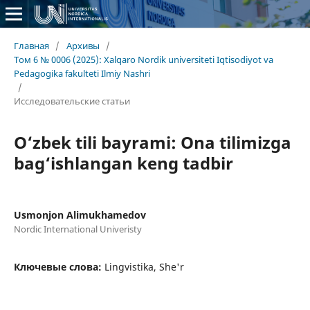
Главная
/
Архивы
/
Том 6 № 0006 (2025): Xalqaro Nordik universiteti Iqtisodiyot va
Pedagogika fakulteti Ilmiy Nashri
/
Исследовательские статьи
O‘zbek tili bayrami: Ona tilimizga
bag‘ishlangan keng tadbir
Usmonjon Alimukhamedov
Nordic International Univeristy
Ключевые слова:
Lingvistika, She'r