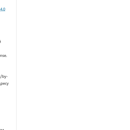
4.0
й
nse.
s/by-
дресу
ом