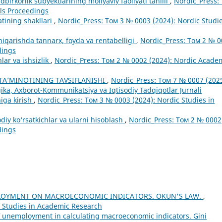
dbirkorlik subyektlarining moliyaviy faoliyati tahlili
,
Nordic_Press:
ls Proceedings
atining shakllari
,
Nordic_Press: Том 3 № 0003 (2024): Nordic Studie
hiqarishda tannarx, foyda va rentabelligi
,
Nordic_Press: Том 2 № 
dings
lar va ishsizlik
,
Nordic_Press: Том 2 № 0002 (2024): Nordic Acade
TA’MINOTINING TAVSIFLANISHI
,
Nordic_Press: Том 7 № 0007 (2025
ka, Axborot-Kommunikatsiya va Iqtisodiy Tadqiqotlar Jurnali
iga kirish
,
Nordic_Press: Том 3 № 0003 (2024): Nordic Studies in
diy ko‘rsatkichlar va ularni hisoblash
,
Nordic_Press: Том 2 № 0002
dings
LOYMENT ON MACROECONOMIC INDICATORS. OKUN'S LAW.
,
c Studies in Academic Research
 unemployment in calculating macroeconomic indicators. Gini