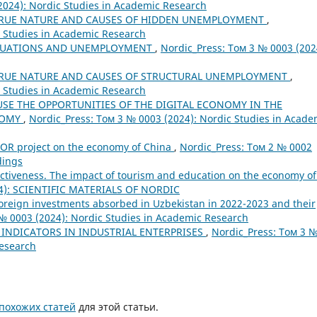
2024): Nordic Studies in Academic Research
TRUE NATURE AND CAUSES OF HIDDEN UNEMPLOYMENT
,
c Studies in Academic Research
TUATIONS AND UNEMPLOYMENT
,
Nordic_Press: Том 3 № 0003 (202
TRUE NATURE AND CAUSES OF STRUCTURAL UNEMPLOYMENT
,
c Studies in Academic Research
USE THE OPPORTUNITIES OF THE DIGITAL ECONOMY IN THE
NOMY
,
Nordic_Press: Том 3 № 0003 (2024): Nordic Studies in Acade
BOR project on the economy of China
,
Nordic_Press: Том 2 № 0002
dings
activeness. The impact of tourism and education on the economy of
24): SCIENTIFIC MATERIALS OF NORDIC
foreign investments absorbed in Uzbekistan in 2022-2023 and their
№ 0003 (2024): Nordic Studies in Academic Research
INDICATORS IN INDUSTRIAL ENTERPRISES
,
Nordic_Press: Том 3 
Research
похожих статей
для этой статьи.