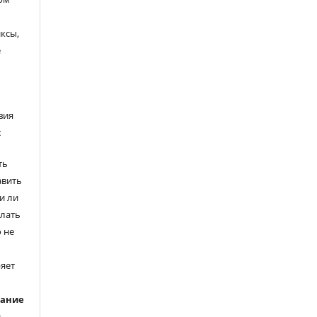
ксы,
е
вия
:
ть
авить
и ли
елать
 не
ряет
вание
ь