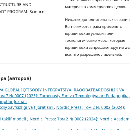
AL STRUCTURE AND
материал в коммерческих целях.
AD” PROGRAM. Science
Никаких дополнительных огранич
Вы не имеете права применять
юридические условия или
технологические меры, которые
юридически запрещают другим де
все, что разрешено лицензией.
ра (авторов)
A GLOBAL IQTISODIY INTEGRATSIYA: RAQOBATBARDOSHLIK VA
ом 7 № 0007 (2025): Zamonaviy Fan va Texnologiyalar: Pedagogika,
qotlar Jurnali
iy xavfsizligi va tijorat siri
,
Nordic_Press: Том 2 № 0002 (2024):
i taklif modeli
,
Nordic_Press: Том 2 № 0002 (2024): Nordic Academ