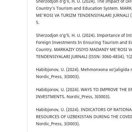
Sherzodjon o’g’li, H. U. (2024). The Impact of Di
Country's Tourism and Education System. MA
ME'ROSI VA TURIZM TENDENSIYALARI JURNALI (IS
5.
Sherzodjon o’g’li, H. U. (2024). Importance of I
Foreign Investments In Ensuring Tourism and E
Country. MARKAZIY OSIYO MADANIY ME'ROSI V
TENDENSIYALARI JURNALI (ISSN: 3060-4834), 1(2)
Habibjonov, U. (2024). Mehmonxona xo’jaligida n
Nordic_Press, 3(0003).
Habibjonov, U. (2024). WAYS TO IMPROVE THE 
INVESTMENTS. Nordic_Press, 3(0003).
Habibjonov, U. (2024). INDICATORS OF RATION
RESOURCES OF UZBEKISTAN DURING THE COVID
Nordic_Press, 3(0003).