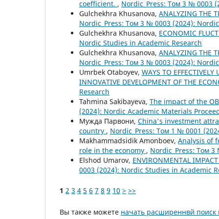
coefficient.
,
Nordic_Press: Том 3 № 0003 (
Gulchekhra Khusanova,
ANALYZING THE 
Nordic_Press: Том 3 № 0003 (2024): Nordi
Gulchekhra Khusanova,
ECONOMIC FLUC
Nordic Studies in Academic Research
Gulchekhra Khusanova,
ANALYZING THE 
Nordic_Press: Том 3 № 0003 (2024): Nordi
Umrbek Otaboyev,
WAYS TO EFFECTIVELY 
INNOVATIVE DEVELOPMENT OF THE ECO
Research
Tahmina Sakibayeva,
The impact of the O
(2024): Nordic Academic Materials Procee
Мужда Парвони,
China's investment attr
country
,
Nordic_Press: Том 1 № 0001 (20
Makhammadsidik Amonboev,
Analysis of 
role in the economy
,
Nordic_Press: Том 3 
Elshod Umarov,
ENVIRONMENTAL IMPACT 
0003 (2024): Nordic Studies in Academic 
1
2
3
4
5
6
7
8
9
10
>
>>
Вы также можете
начать расширеннвй поиск 