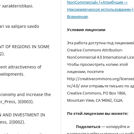
NonCommercial» («Атрибуция —
 xarakteristikasi.
Некоммерческое использование») 
Всемирная
.
ari va xalqaro savdo
Условия лицензии
Эта работа доступна под лицензие
ENT OF REGIONS IN SOME
Creative Commons Attribution-
2).
NonCommercial 4.0 International Lice
Чтобы просмотреть копию этой
ent attractiveness of
лицензии, посетите
evelopments.
http://creativecommons.org/license
nc/4.0/ или отправьте письмо по а
Creative Commons, PO Box 1866,
economy and increase the
Mountain View, CA 94042, США.
c_Press, 3(0003).
По этой лицензии вы можете:
ON AND INVESTMENT IN
ss, 2(0002).
Поделиться
— копируйте и
распространяйте материал на люб