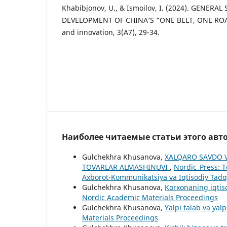
Khabibjonov, U., & Ismoilov, I. (2024). GENER
DEVELOPMENT OF CHINA’S “ONE BELT, ONE RO
and innovation, 3(A7), 29-34.
Наиболее читаемые статьи этого авто
Gulchekhra Khusanova,
XALQARO SAVDO V
TOVARLAR ALMASHINUVI
,
Nordic_Press: Т
Axborot-Kommunikatsiya va Iqtisodiy Tadqi
Gulchekhra Khusanova,
Korxonaning iqtisod
Nordic Academic Materials Proceedings
Gulchekhra Khusanova,
Yalpi talab va yalp
Materials Proceedings