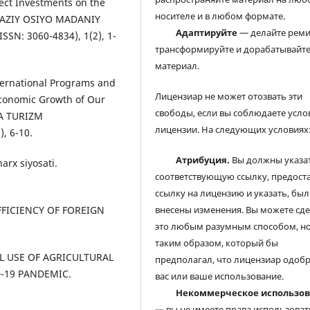
rect Investments on the
носителе и в любом формате.
RKAZIY OSIYO MADANIY
Адаптируйте
— делайте реми
SN: 3060-4834), 1(2), 1-
трансформируйте и дорабатывайт
материал.
nternational Programs and
Лицензиар не может отозвать эти
conomic Growth of Our
свободы, если вы соблюдаете усло
A TURIZM
лицензии. На следующих условиях
, 6-10.
Атрибуция.
Вы должны указа
arx siyosati.
соответствующую ссылку, предост
ссылку на лицензию и указать, был
EFFICIENCY OF FOREIGN
внесены изменения. Вы можете сд
это любым разумным способом, но
таким образом, который бы
AL USE OF AGRICULTURAL
предполагал, что лицензиар одоб
-19 PANDEMIC.
вас или ваше использование.
Некоммерческое использо
— вы не имеете права использоват