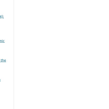
4):
mic
 the
№