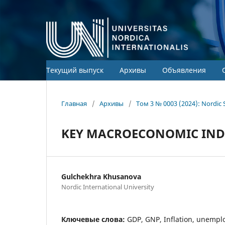
Текущий выпуск
Архивы
Объявления
Главная
/
Архивы
/
Том 3 № 0003 (2024): Nordic 
KEY MACROECONOMIC IND
Gulchekhra Khusanova
Nordic International University
Ключевые слова:
GDP, GNP, Inflation, unemp