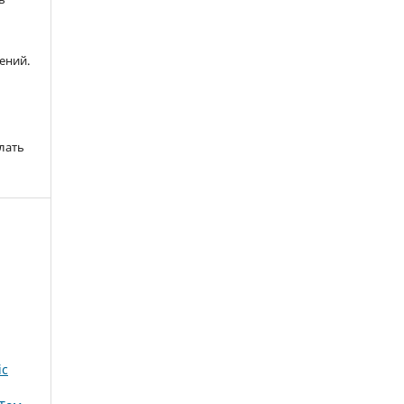
ений.
лать
ic