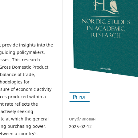
t provide insights into the
guiding policymakers,
esses. This research
 Gross Domestic Product
balance of trade,
thodologies for
sure of economic activity
ices produced within a
PDF
t rate reflects the
 actively seeking
ate at which the general
Опубликован
oding purchasing power.
2025-02-12
etween a country’s