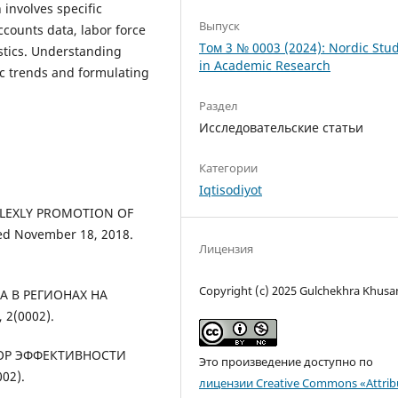
 involves specific
Выпуск
ccounts data, labor force
Том 3 № 0003 (2024): Nordic Stu
istics. Understanding
in Academic Research
ic trends and formulating
Раздел
Исследовательские статьи
Категории
Iqtisodiyot
MPLEXLY PROMOTION OF
ed November 18, 2018.
Лицензия
Copyright (c) 2025 Gulchekhra Khus
ТА В РЕГИОНАХ НА
2(0002).
КТОР ЭФФЕКТИВНОСТИ
Это произведение доступно по
02).
лицензии Creative Commons «Attrib