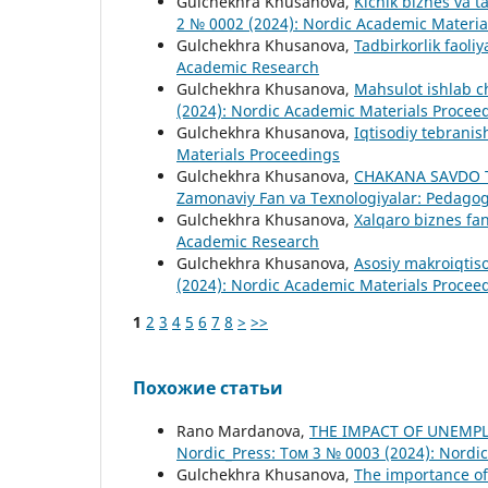
Gulchekhra Khusanova,
Kichik biznes va ta
2 № 0002 (2024): Nordic Academic Materia
Gulchekhra Khusanova,
Tadbirkorlik faoliy
Academic Research
Gulchekhra Khusanova,
Mahsulot ishlab c
(2024): Nordic Academic Materials Procee
Gulchekhra Khusanova,
Iqtisodiy tebranish
Materials Proceedings
Gulchekhra Khusanova,
CHAKANA SAVDO 
Zamonaviy Fan va Texnologiyalar: Pedagogi
Gulchekhra Khusanova,
Xalqaro biznes fan
Academic Research
Gulchekhra Khusanova,
Asosiy makroiqtiso
(2024): Nordic Academic Materials Procee
1
2
3
4
5
6
7
8
>
>>
Похожие статьи
Rano Mardanova,
THE IMPACT OF UNEMP
Nordic_Press: Том 3 № 0003 (2024): Nordi
Gulchekhra Khusanova,
The importance of