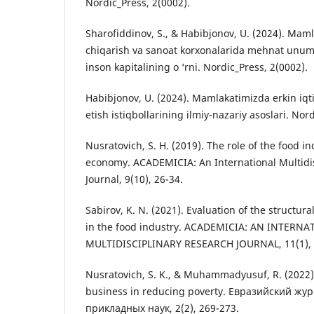
Nordic_Press, 2(0002).
Sharofiddinov, S., & Habibjonov, U. (2024). Mam
chiqarish va sanoat korxonalarida mehnat unumd
inson kapitalining o ‘rni. Nordic_Press, 2(0002).
Habibjonov, U. (2024). Mamlakatimizda erkin iqti
etish istiqbollarining ilmiy-nazariy asoslari. Nor
Nusratovich, S. H. (2019). The role of the food in
economy. ACADEMICIA: An International Multidi
Journal, 9(10), 26-34.
Sabirov, K. N. (2021). Evaluation of the structur
in the food industry. ACADEMICIA: AN INTERN
MULTIDISCIPLINARY RESEARCH JOURNAL, 11(1), 
Nusratovich, S. K., & Muhammadyusuf, R. (2022).
business in reducing poverty. Евразийский жу
прикладных наук, 2(2), 269-273.