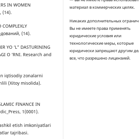
CHERS IN WOMEN
материал в коммерческих целях.
(14).
Никаких дополнительных огранич
AND COMPLEXLY
Вы не имеете права применять
ований, (14).
юридические условия или
технологические меры, которые
BIR YO ‘L” DASTURINING
юридически запрещают другим де
I O ‘RNI. Research and
все, что разрешено лицензией.
n iqtisodiy zonalarni
lili (Xitoy misolida).
ISLAMIC FINANCE IN
c_Press, 1(0001).
ashkil etish imkoniyatlari
tlar tajribasi.