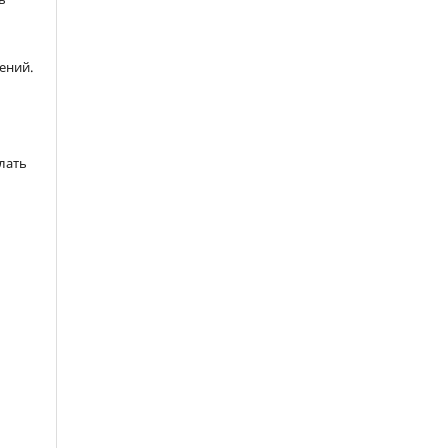
ений.
лать