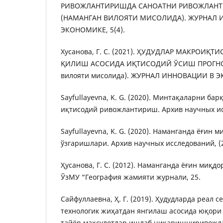
РИВОЖЛАНТИРИШДА САНОАТНИ РИВОЖЛАН
(НАМАНГАН ВИЛОЯТИ МИСОЛИДА). ЖУРНАЛ 
ЭКОНОМИКЕ, 5(4).
Хусанова, Г. С. (2021). ҲУДУДЛАР МАКРОИҚ
ҚИЛИШ АСОСИДА ИҚТИСОДИЙ ЎСИШ ПРОГНО
вилояти мисолида). ЖУРНАЛ ИННОВАЦИИ В Э
Sayfullayevna, K. G. (2020). Минтақаларни ба
иқтисодий ривожлантириш. Архив научных исс
Sayfullayevna, K. G. (2020). Наманганда ёғин 
ўзгаришлари. Архив научных исследований, (22
Ҳусанова, Г. С. (2012). Наманганда ёғин миқ
ЎзМУ “География жамияти журнали, 25.
Сайфуллаевна, Ҳ. Г. (2019). Ҳудудларда реал с
технологик жиҳатдан янгилаш асосида юқор
тайёр маҳсулотлар ишлаб чиқаришниривожл