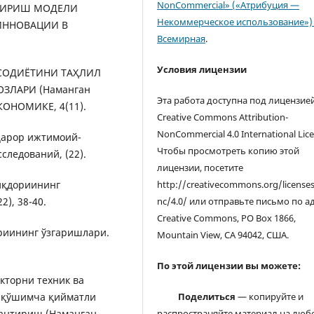
NonCommercial» («Атрибуция —
ТИРИШ МОДЕЛИ
Некоммерческое использование») 
ИННОВАЦИИ В
Всемирная
.
Условия лицензии
ТИСОДИЁТИНИ ТАҲЛИЛ
ЗЛАРИ (Наманган
Эта работа доступна под лицензие
КОНОМИКЕ, 4(11).
Creative Commons Attribution-
NonCommercial 4.0 International Lice
рқарор ижтимоий-
Чтобы просмотреть копию этой
ледований, (22).
лицензии, посетите
миқдориининг
http://creativecommons.org/license
), 38-40.
nc/4.0/ или отправьте письмо по а
Creative Commons, PO Box 1866,
дориининг ўзгаришлари.
Mountain View, CA 94042, США.
По этой лицензии вы можете:
екторни техник ва
и қўшимча қийматли
Поделиться
— копируйте и
антириш (Наманган
распространяйте материал на люб