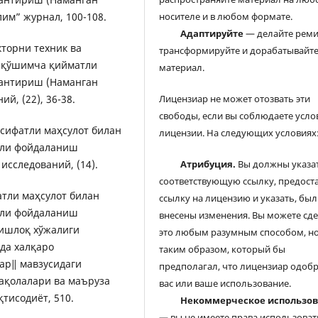
им” журнал, 100-108.
носителе и в любом формате.
Адаптируйте
— делайте реми
екторни техник ва
трансформируйте и дорабатывайт
и қўшимча қийматли
материал.
антириш (Наманган
й, (22), 36-38.
Лицензиар не может отозвать эти
свободы, если вы соблюдаете усло
и сифатли маҳсулот билан
лицензии. На следующих условиях
али фойдаланиш
исследований, (14).
Атрибуция.
Вы должны указа
соответствующую ссылку, предост
фатли маҳсулот билан
ссылку на лицензию и указать, был
али фойдаланиш
внесены изменения. Вы можете сд
Қишлоқ хўжалиги
это любым разумным способом, но
да халқаро
таким образом, который бы
ар‖ мавзусидаги
предполагал, что лицензиар одоб
ақолалари ва маъруза
вас или ваше использование.
қтисодиёт, 510.
Некоммерческое использо
— вы не имеете права использоват