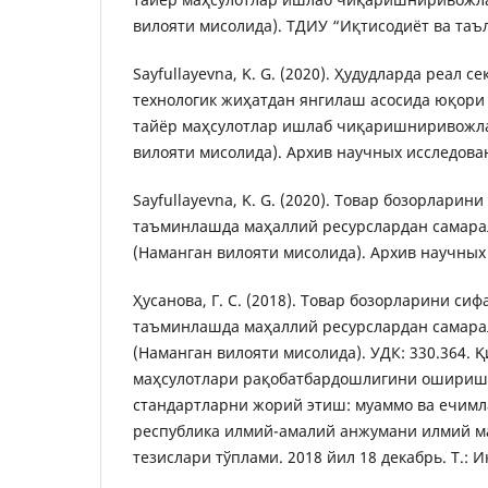
вилояти мисолида). ТДИУ “Иқтисодиёт ва таъл
Sayfullayevna, K. G. (2020). Ҳудудларда реал с
технологик жиҳатдан янгилаш асосида юқор
тайёр маҳсулотлар ишлаб чиқаришниривожл
вилояти мисолида). Архив научных исследовани
Sayfullayevna, K. G. (2020). Товар бозорларин
таъминлашда маҳаллий ресурслардан самар
(Наманган вилояти мисолидa). Архив научных 
Ҳусанова, Г. С. (2018). Товар бозорларини си
таъминлашда маҳаллий ресурслардан самар
(Наманган вилояти мисолидa). УДК: 330.364. 
маҳсулотлари рақобатбардошлигини ошириш
стандартларни жорий этиш: муаммо ва ечимл
республика илмий-амалий анжумани илмий м
тезислари тўплами. 2018 йил 18 декабрь. Т.: И