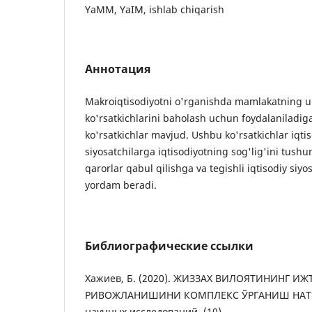
YaMM, YaIM, ishlab chiqarish
Аннотация
Makroiqtisodiyotni o'rganishda mamlakatning u
ko'rsatkichlarini baholash uchun foydalaniladig
ko'rsatkichlar mavjud. Ushbu ko'rsatkichlar iqtis
siyosatchilarga iqtisodiyotning sog'lig'ini tush
qarorlar qabul qilishga va tegishli iqtisodiy siyo
yordam beradi.
Библиографические ссылки
Хажиев, Б. (2020). ЖИЗЗАХ ВИЛОЯТИНИНГ
РИВОЖЛАНИШИНИ КОМПЛЕКС ЎРГАНИШ НАТИ
научных исследований, (10).