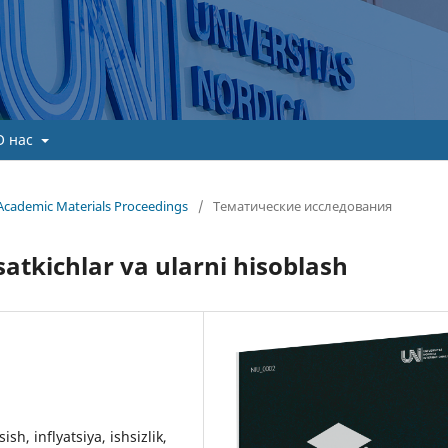
О нас
Academic Materials Proceedings
/
Тематические исследования
atkichlar va ularni hisoblash
ish, inflyatsiya, ishsizlik,