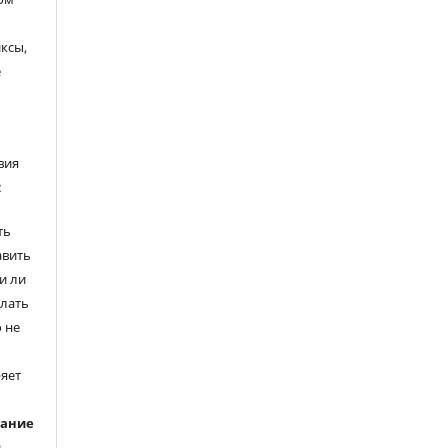
ксы,
е
вия
:
ть
авить
и ли
елать
 не
ряет
вание
ь