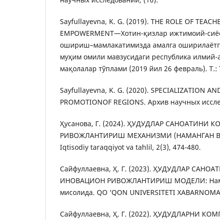
Sayfullayevna, K. G. (2019). THE ROLE OF TEA
EMPOWERMENT―Хотин-қизлар ижтимоий-сиёс
ошириш–мамлакатимизда амалга оширилаётг
муҳим омили мавзусидаги республика илмий
мақолалар тўплами (2019 йил 26 февраль). Т.: 
Sayfullayevna, K. G. (2020). SPECIALIZATION 
PROMOTIONOF REGIONS. Архив научных исслед
Ҳусанова, Г. (2024). ҲУДУДЛАР САНОАТИНИ
РИВОЖЛАНТИРИШ МЕХАНИЗМИ (НАМАНГАН В
Iqtisodiy taraqqiyot va tahlil, 2(3), 474-480.
Сайфуллаевна, Ҳ. Г. (2023). ҲУДУДЛАР САНО
ИНОВАЦИОН РИВОЖЛАНТИРИШ МОДЕЛИ: Нама
мисолида. QO ‘QON UNIVERSITETI XABARNOMASI
Сайфуллаевна, Ҳ. Г. (2022). ҲУДУДЛАРНИ 