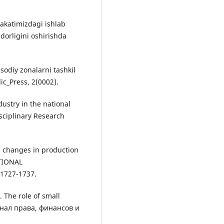
lakatimizdagi ishlab
orligini oshirishda
sodiy zonalarni tashkil
dic_Press, 2(0002).
dustry in the national
sciplinary Research
al changes in production
ATIONAL
1727-1737.
 The role of small
рнал права, финансов и