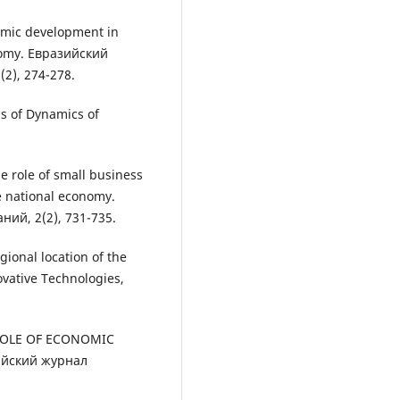
nomic development in
onomy. Евразийский
2), 274-278.
sis of Dynamics of
he role of small business
e national economy.
ий, 2(2), 731-735.
egional location of the
ovative Technologies,
HE ROLE OF ECONOMIC
ийский журнал