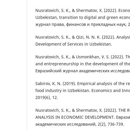
Nusratovich, S. K., & Shermatov, X. (2022). Eco
Uzbekistan, transition to digital and green ec
журнал права, финансов и прикладных наук, 2(
Nusratovich, S. K., & Qizi, N. N. K. (2022). Analy
Development of Services in Uzbekistan.
Nusratovich, S. K., & Usmonkhan, V. S. (2022). T
and entrepreneurship in the development of th
Евразийский журнал академических исследован
Sabirov, K. N. (2019). Empirical analysis of the r
food industry in Uzbekistan. Economics and Inn
2019(6), 12.
Nusratovich, S. K., & Shermatov, X. (2022). T
ANALYSIS IN ECONOMIC DEVELOPMENT. Евраз
академических исследований, 2(2), 736-739.