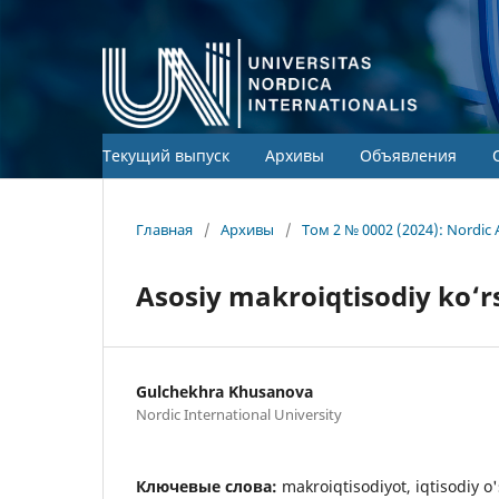
Текущий выпуск
Архивы
Объявления
Главная
/
Архивы
/
Том 2 № 0002 (2024): Nordic 
Asosiy makroiqtisodiy ko‘rs
Gulchekhra Khusanova
Nordic International University
Ключевые слова:
makroiqtisodiyot, iqtisodiy o's