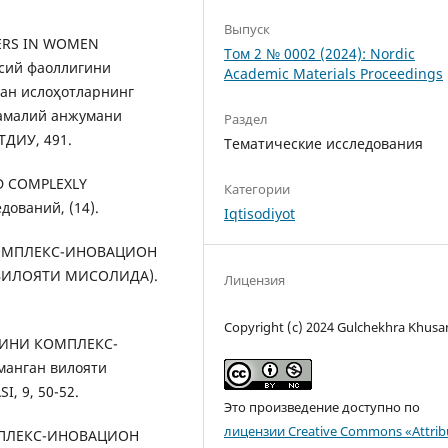
Выпуск
CHERS IN WOMEN
Том 2 № 0002 (2024): Nordic
ий фаоллигини
Academic Materials Proceedings
ан ислоҳотларнинг
-амалий анжумани
Раздел
ТДИУ, 491.
Тематические исследования
AND COMPLEXLY
Категории
ований, (14).
Iqtisodiyot
 КОМПЛЕКС-ИНОВАЦИОН
ИЛОЯТИ МИСОЛИДА).
Лицензия
Copyright (c) 2024 Gulchekhra Khus
АТИНИ КОМПЛЕКС-
нган вилояти
, 9, 50-52.
Это произведение доступно по
лицензии Creative Commons «Attrib
КОМПЛЕКС-ИНОВАЦИОН