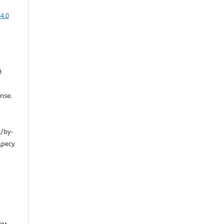
4.0
й
nse.
s/by-
дресу
ом