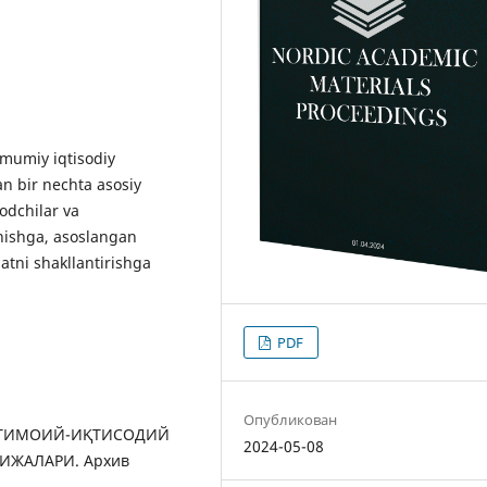
mumiy iqtisodiy
an bir nechta asosiy
odchilar va
unishga, asoslangan
satni shakllantirishga
PDF
Опубликован
 ИЖТИМОИЙ-ИҚТИСОДИЙ
2024-05-08
ЖАЛАРИ. Архив