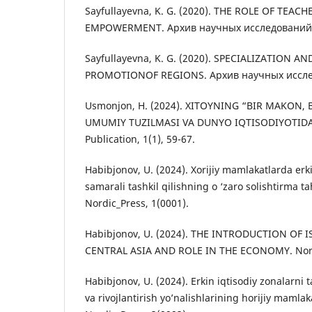
Sayfullayevna, K. G. (2020). THE ROLE OF TEA
EMPOWERMENT. Архив научных исследований, 
Sayfullayevna, K. G. (2020). SPECIALIZATION 
PROMOTIONOF REGIONS. Архив научных исслед
Usmonjon, H. (2024). XITOYNING “BIR MAKON, 
UMUMIY TUZILMASI VA DUNYO IQTISODIYOTIDAG
Publication, 1(1), 59-67.
Habibjonov, U. (2024). Xorijiy mamlakatlarda erki
samarali tashkil qilishning o ‘zaro solishtirma tah
Nordic_Press, 1(0001).
Habibjonov, U. (2024). THE INTRODUCTION OF 
CENTRAL ASIA AND ROLE IN THE ECONOMY. Nordi
Habibjonov, U. (2024). Erkin iqtisodiy zonalarni t
va rivojlantirish yo’nalishlarining horijiy mamlaka