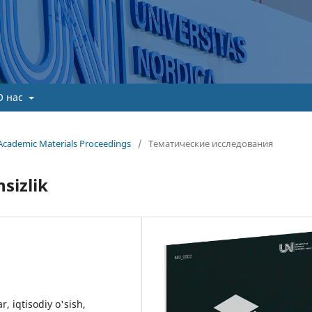
О нас
Academic Materials Proceedings
/
Тематические исследования
hsizlik
ar, iqtisodiy o'sish,