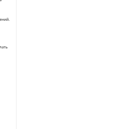
ений.
лать