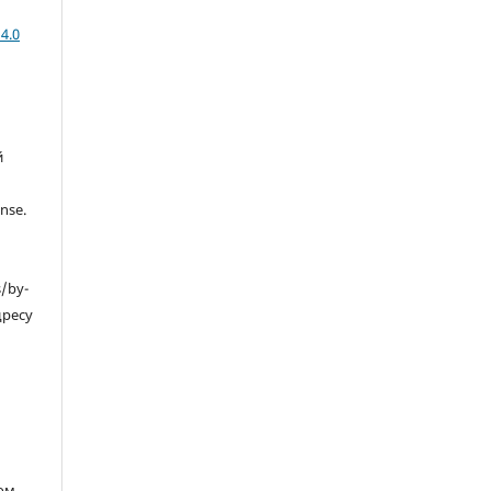
4.0
й
nse.
s/by-
дресу
ом