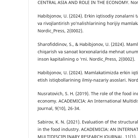
CENTRAL ASIA AND ROLE IN THE ECONOMY. Nordi
Habibjonov, U. (2024). Erkin iqtisodiy zonalarni t
va rivojlantirish yo’nalishlarining horijiy mamlaka
Nordic_Press, 2(0002).
Sharofiddinov, S., & Habibjonov, U. (2024). Mam
chiqarish va sanoat korxonalarida mehnat unumd
inson kapitalining o ‘rni. Nordic_Press, 2(0002).
Habibjonov, U. (2024). Mamlakatimizda erkin iqti
etish istiqbollarining ilmiy-nazariy asoslari. Nor
Nusratovich, S. H. (2019). The role of the food in
economy. ACADEMICIA: An International Multidi
Journal, 9(10), 26-34.
Sabirov, K. N. (2021). Evaluation of the structur
in the food industry. ACADEMICIA: AN INTERN
MULTIDISCIPLINARY RESEARCH JOURNAL, 11(1), 