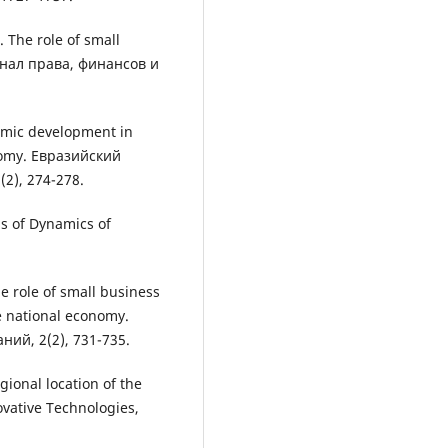
 The role of small
рнал права, финансов и
nomic development in
onomy. Евразийский
2), 274-278.
sis of Dynamics of
he role of small business
e national economy.
ий, 2(2), 731-735.
egional location of the
ovative Technologies,