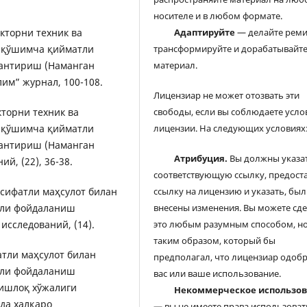
носителе и в любом формате.
екторни техник ва
Адаптируйте
— делайте реми
и қўшимча қийматли
трансформируйте и дорабатывайт
антириш (Наманган
материал.
им” журнал, 100-108.
Лицензиар не может отозвать эти
екторни техник ва
свободы, если вы соблюдаете усло
и қўшимча қийматли
лицензии. На следующих условиях
антириш (Наманган
Атрибуция.
Вы должны указа
й, (22), 36-38.
соответствующую ссылку, предост
и сифатли маҳсулот билан
ссылку на лицензию и указать, был
али фойдаланиш
внесены изменения. Вы можете сд
исследований, (14).
это любым разумным способом, но
таким образом, который бы
фатли маҳсулот билан
предполагал, что лицензиар одоб
али фойдаланиш
вас или ваше использование.
Қишлоқ хўжалиги
Некоммерческое использо
да халқаро
— вы не имеете права использоват