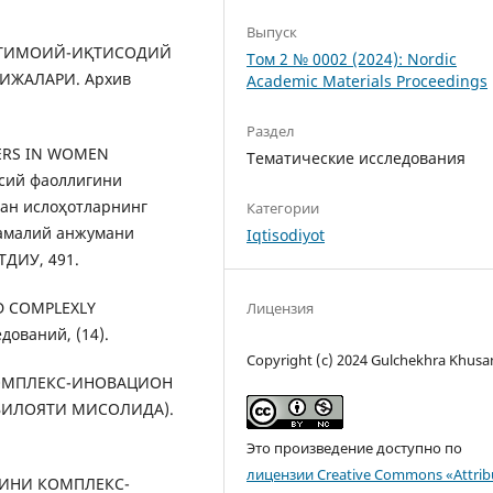
Выпуск
 ИЖТИМОИЙ-ИҚТИСОДИЙ
Том 2 № 0002 (2024): Nordic
ЖАЛАРИ. Архив
Academic Materials Proceedings
Раздел
CHERS IN WOMEN
Тематические исследования
ий фаоллигини
ан ислоҳотларнинг
Категории
-амалий анжумани
Iqtisodiyot
ТДИУ, 491.
AND COMPLEXLY
Лицензия
ований, (14).
Copyright (c) 2024 Gulchekhra Khus
 КОМПЛЕКС-ИНОВАЦИОН
ИЛОЯТИ МИСОЛИДА).
Это произведение доступно по
лицензии Creative Commons «Attrib
АТИНИ КОМПЛЕКС-