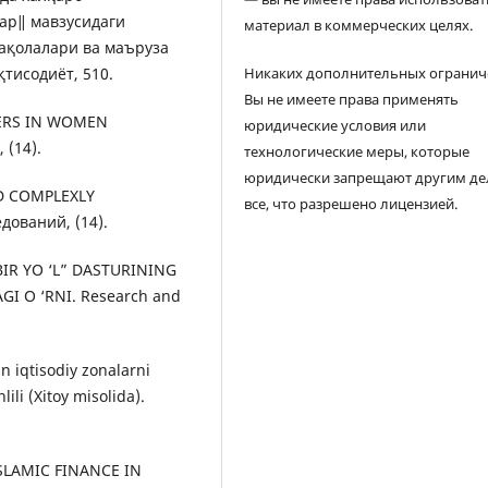
ар‖ мавзусидаги
материал в коммерческих целях.
ақолалари ва маъруза
қтисодиёт, 510.
Никаких дополнительных огранич
Вы не имеете права применять
CHERS IN WOMEN
юридические условия или
(14).
технологические меры, которые
юридически запрещают другим де
AND COMPLEXLY
все, что разрешено лицензией.
ований, (14).
BIR YO ‘L” DASTURINING
I O ‘RNI. Research and
n iqtisodiy zonalarni
lili (Xitoy misolida).
ISLAMIC FINANCE IN