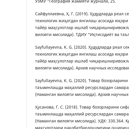
ЎзМУ “География жамияти журнали, 25.
Сайфуллаевна, Ҳ. Г. (2019). Ҳудудларда реал с
технологик жиҳатдан янгилаш асосида юқор
тайёр маҳсулотлар ишлаб чиқаришниривожл
вилояти мисолида). ТДИУ “Иқтисодиёт ва таъл
Sayfullayevna, K. G. (2020). Ҳудудларда реал с
технологик жиҳатдан янгилаш асосида юқор
тайёр маҳсулотлар ишлаб чиқаришниривожл
вилояти мисолида). Архив научных исследовани
Sayfullayevna, K. G. (2020). Товар бозорларин
таъминлашда маҳаллий ресурслардан самар
(Наманган вилояти мисолидa). Архив научных 
Ҳусанова, Г. С. (2018). Товар бозорларини си
таъминлашда маҳаллий ресурслардан самар
(Наманган вилояти мисолидa). УДК: 330.364. 
маҳсулотлари рақобатбардошлигини ошириш