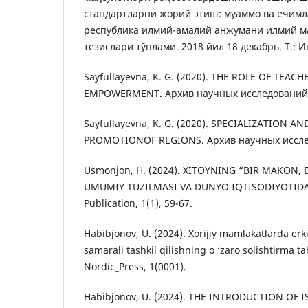
стандартларни жорий этиш: муаммо ва ечимл
республика илмий-амалий анжумани илмий м
тезислари тўплами. 2018 йил 18 декабрь. Т.: И
Sayfullayevna, K. G. (2020). THE ROLE OF TEA
EMPOWERMENT. Архив научных исследований, 
Sayfullayevna, K. G. (2020). SPECIALIZATION 
PROMOTIONOF REGIONS. Архив научных исслед
Usmonjon, H. (2024). XITOYNING “BIR MAKON, 
UMUMIY TUZILMASI VA DUNYO IQTISODIYOTIDAG
Publication, 1(1), 59-67.
Habibjonov, U. (2024). Xorijiy mamlakatlarda erki
samarali tashkil qilishning o ‘zaro solishtirma tah
Nordic_Press, 1(0001).
Habibjonov, U. (2024). THE INTRODUCTION OF 