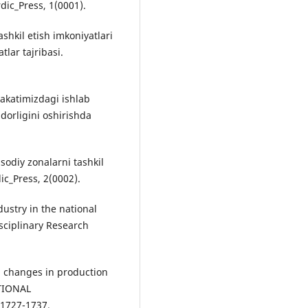
c_Press, 1(0001).
ashkil etish imkoniyatlari
tlar tajribasi.
lakatimizdagi ishlab
orligini oshirishda
sodiy zonalarni tashkil
dic_Press, 2(0002).
dustry in the national
sciplinary Research
al changes in production
ATIONAL
1727-1737.