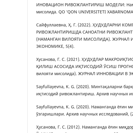
ИНОВАЦИОН РИВОЖЛАНТИРИШ МОДЕЛИ: Нама
мисолида. QO ‘QON UNIVERSITETI XABARNOMASI
Сайфуллаевна, Ҳ. Г. (2022). ҲУДУДЛАРНИ 
РИВОЖЛАНТИРИШДА САНОАТНИ РИВОЖЛАН
(НАМАНГАН ВИЛОЯТИ МИСОЛИДА). ЖУРНАЛ 
ЭКОНОМИКЕ, 5(4).
Хусанова, Г. С. (2021). ҲУДУДЛАР МАКРОИҚ
ҚИЛИШ АСОСИДА ИҚТИСОДИЙ ЎСИШ ПРОГНО
вилояти мисолида). ЖУРНАЛ ИННОВАЦИИ В Э
Sayfullayevna, K. G. (2020). Минтақаларни ба
иқтисодий ривожлантириш. Архив научных исс
Sayfullayevna, K. G. (2020). Наманганда ёғин 
ўзгаришлари. Архив научных исследований, (22
Ҳусанова, Г. С. (2012). Наманганда ёғин миқ