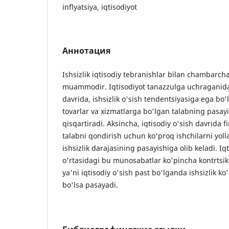
inflyatsiya, iqtisodiyot
Аннотация
Ishsizlik iqtisodiy tebranishlar bilan chambarc
muammodir. Iqtisodiyot tanazzulga uchraganida
davrida, ishsizlik o'sish tendentsiyasiga ega bo'
tovarlar va xizmatlarga bo'lgan talabning pasayis
qisqartiradi. Aksincha, iqtisodiy o'sish davrida 
talabni qondirish uchun ko'proq ishchilarni yol
ishsizlik darajasining pasayishiga olib keladi. Iqti
o'rtasidagi bu munosabatlar ko'pincha kontrtsikli
ya'ni iqtisodiy o'sish past bo'lganda ishsizlik ko'
bo'lsa pasayadi.