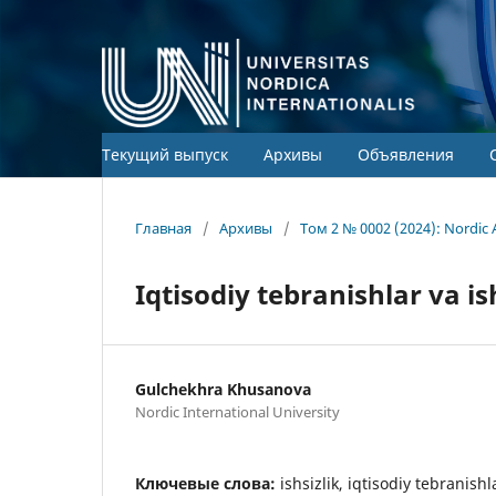
Текущий выпуск
Архивы
Объявления
Главная
/
Архивы
/
Том 2 № 0002 (2024): Nordic 
Iqtisodiy tebranishlar va is
Gulchekhra Khusanova
Nordic International University
Ключевые слова:
ishsizlik, iqtisodiy tebranishl