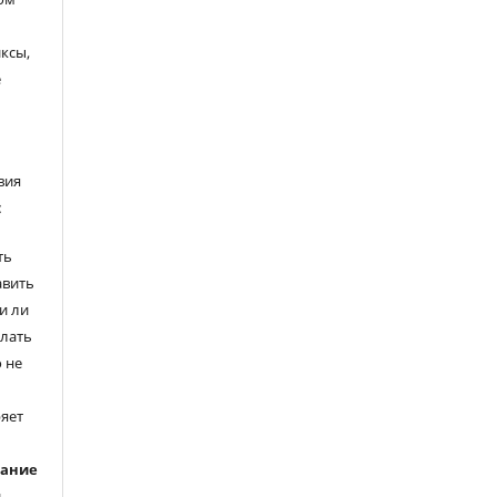
ксы,
е
вия
:
ть
авить
и ли
елать
 не
ряет
вание
ь