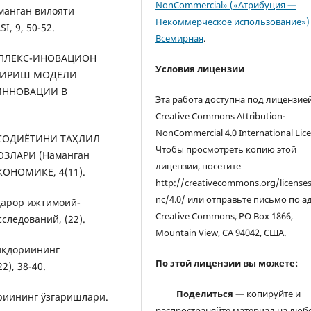
NonCommercial» («Атрибуция —
нган вилояти
Некоммерческое использование») 
, 9, 50-52.
Всемирная
.
КОМПЛЕКС-ИНОВАЦИОН
Условия лицензии
ТИРИШ МОДЕЛИ
ИННОВАЦИИ В
Эта работа доступна под лицензие
Creative Commons Attribution-
NonCommercial 4.0 International Lice
ТИСОДИЁТИНИ ТАҲЛИЛ
Чтобы просмотреть копию этой
ЗЛАРИ (Наманган
лицензии, посетите
КОНОМИКЕ, 4(11).
http://creativecommons.org/license
nc/4.0/ или отправьте письмо по а
рқарор ижтимоий-
Creative Commons, PO Box 1866,
ледований, (22).
Mountain View, CA 94042, США.
миқдориининг
По этой лицензии вы можете:
), 38-40.
Поделиться
— копируйте и
дориининг ўзгаришлари.
распространяйте материал на люб