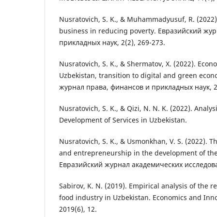
Nusratovich, S. K., & Muhammadyusuf, R. (2022).
business in reducing poverty. Евразийский жу
прикладных наук, 2(2), 269-273.
Nusratovich, S. K., & Shermatov, X. (2022). Eco
Uzbekistan, transition to digital and green ec
журнал права, финансов и прикладных наук, 2(
Nusratovich, S. K., & Qizi, N. N. K. (2022). Analy
Development of Services in Uzbekistan.
Nusratovich, S. K., & Usmonkhan, V. S. (2022). T
and entrepreneurship in the development of th
Евразийский журнал академических исследован
Sabirov, K. N. (2019). Empirical analysis of the r
food industry in Uzbekistan. Economics and Inn
2019(6), 12.