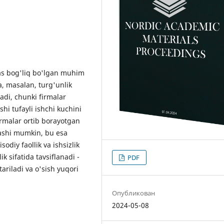
has bog'liq bo'lgan muhim
, masalan, turg'unlik
ladi, chunki firmalar
hi tufayli ishchi kuchini
firmalar ortib borayotgan
lashi mumkin, bu esa
sodiy faollik va ishsizlik
k sifatida tavsiflanadi -
PDF
tariladi va o'sish yuqori
Опубликован
2024-05-08