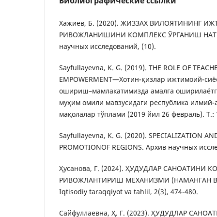
Библиографические ссылки
Хажиев, Б. (2020). ЖИЗЗАХ ВИЛОЯТИНИНГ
РИВОЖЛАНИШИНИ КОМПЛЕКС ЎРГАНИШ НАТИ
научных исследований, (10).
Sayfullayevna, K. G. (2019). THE ROLE OF TEA
EMPOWERMENT―Хотин-қизлар ижтимоий-сиёс
ошириш–мамлакатимизда амалга оширилаётг
муҳим омили мавзусидаги республика илмий
мақолалар тўплами (2019 йил 26 февраль). Т.: 
Sayfullayevna, K. G. (2020). SPECIALIZATION 
PROMOTIONOF REGIONS. Архив научных исслед
Ҳусанова, Г. (2024). ҲУДУДЛАР САНОАТИНИ
РИВОЖЛАНТИРИШ МЕХАНИЗМИ (НАМАНГАН В
Iqtisodiy taraqqiyot va tahlil, 2(3), 474-480.
Сайфуллаевна, Ҳ. Г. (2023). ҲУДУДЛАР САНО