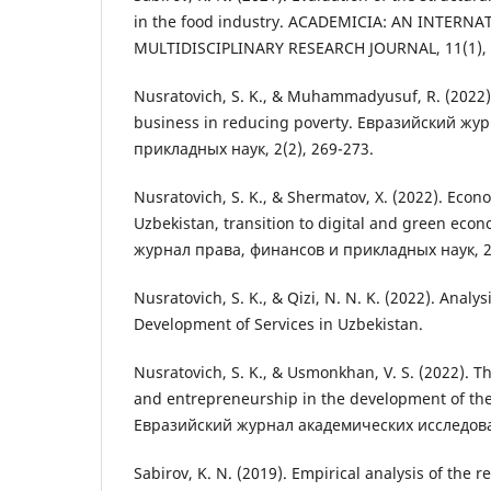
in the food industry. ACADEMICIA: AN INTERN
MULTIDISCIPLINARY RESEARCH JOURNAL, 11(1), 
Nusratovich, S. K., & Muhammadyusuf, R. (2022).
business in reducing poverty. Евразийский жу
прикладных наук, 2(2), 269-273.
Nusratovich, S. K., & Shermatov, X. (2022). Eco
Uzbekistan, transition to digital and green ec
журнал права, финансов и прикладных наук, 2(
Nusratovich, S. K., & Qizi, N. N. K. (2022). Analy
Development of Services in Uzbekistan.
Nusratovich, S. K., & Usmonkhan, V. S. (2022). T
and entrepreneurship in the development of th
Евразийский журнал академических исследован
Sabirov, K. N. (2019). Empirical analysis of the r