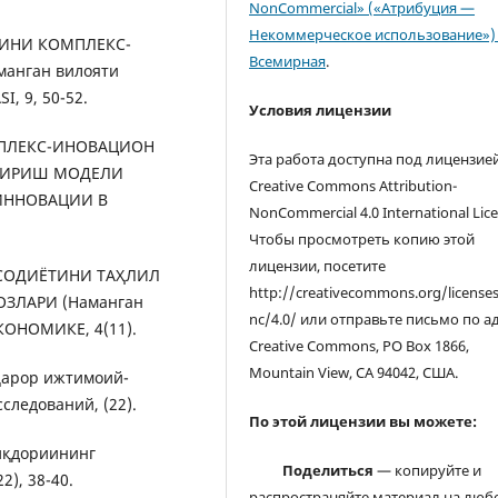
NonCommercial» («Атрибуция —
Некоммерческое использование») 
АТИНИ КОМПЛЕКС-
Всемирная
.
нган вилояти
, 9, 50-52.
Условия лицензии
КОМПЛЕКС-ИНОВАЦИОН
Эта работа доступна под лицензие
ТИРИШ МОДЕЛИ
Creative Commons Attribution-
ИННОВАЦИИ В
NonCommercial 4.0 International Lice
Чтобы просмотреть копию этой
лицензии, посетите
ТИСОДИЁТИНИ ТАҲЛИЛ
http://creativecommons.org/license
ЗЛАРИ (Наманган
nc/4.0/ или отправьте письмо по а
КОНОМИКЕ, 4(11).
Creative Commons, PO Box 1866,
Mountain View, CA 94042, США.
рқарор ижтимоий-
ледований, (22).
По этой лицензии вы можете:
миқдориининг
Поделиться
— копируйте и
), 38-40.
распространяйте материал на люб