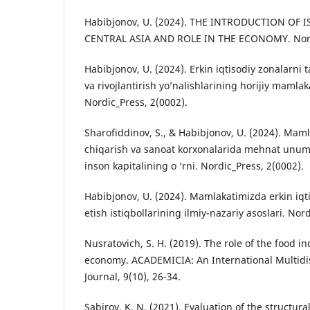
Habibjonov, U. (2024). THE INTRODUCTION OF 
CENTRAL ASIA AND ROLE IN THE ECONOMY. Nordi
Habibjonov, U. (2024). Erkin iqtisodiy zonalarni t
va rivojlantirish yo’nalishlarining horijiy mamlaka
Nordic_Press, 2(0002).
Sharofiddinov, S., & Habibjonov, U. (2024). Mam
chiqarish va sanoat korxonalarida mehnat unumd
inson kapitalining o ‘rni. Nordic_Press, 2(0002).
Habibjonov, U. (2024). Mamlakatimizda erkin iqti
etish istiqbollarining ilmiy-nazariy asoslari. Nor
Nusratovich, S. H. (2019). The role of the food in
economy. ACADEMICIA: An International Multidi
Journal, 9(10), 26-34.
Sabirov, K. N. (2021). Evaluation of the structur