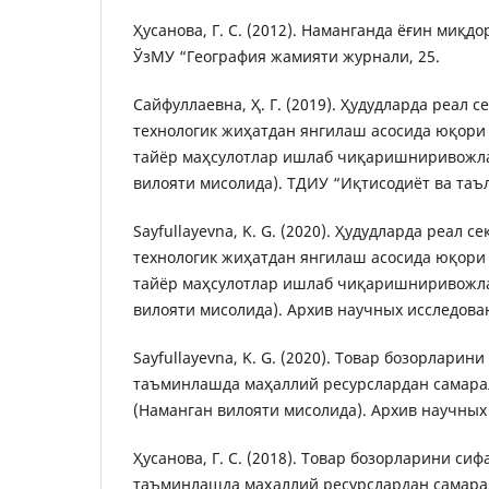
Ҳусанова, Г. С. (2012). Наманганда ёғин миқ
ЎзМУ “География жамияти журнали, 25.
Сайфуллаевна, Ҳ. Г. (2019). Ҳудудларда реал с
технологик жиҳатдан янгилаш асосида юқор
тайёр маҳсулотлар ишлаб чиқаришниривожл
вилояти мисолида). ТДИУ “Иқтисодиёт ва таъл
Sayfullayevna, K. G. (2020). Ҳудудларда реал с
технологик жиҳатдан янгилаш асосида юқор
тайёр маҳсулотлар ишлаб чиқаришниривожл
вилояти мисолида). Архив научных исследовани
Sayfullayevna, K. G. (2020). Товар бозорларин
таъминлашда маҳаллий ресурслардан самар
(Наманган вилояти мисолидa). Архив научных 
Ҳусанова, Г. С. (2018). Товар бозорларини си
таъминлашда маҳаллий ресурслардан самар