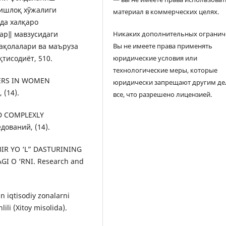
Қишлоқ хўжалиги
материал в коммерческих целях.
да халқаро
ар‖ мавзусидаги
Никаких дополнительных огранич
ақолалари ва маъруза
Вы не имеете права применять
қтисодиёт, 510.
юридические условия или
технологические меры, которые
CHERS IN WOMEN
юридически запрещают другим де
(14).
все, что разрешено лицензией.
AND COMPLEXLY
ований, (14).
BIR YO ‘L” DASTURINING
I O ‘RNI. Research and
n iqtisodiy zonalarni
lili (Xitoy misolida).