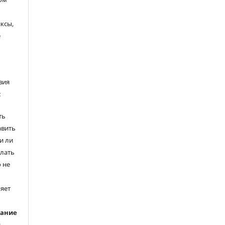
ксы,
е
вия
:
ть
авить
и ли
елать
 не
ряет
вание
ь