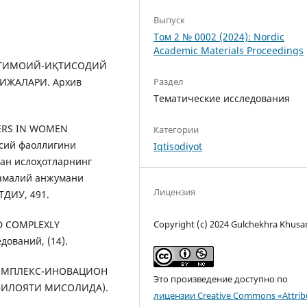
Выпуск
Том 2 № 0002 (2024): Nordic
Academic Materials Proceedings
 ИЖТИМОИЙ-ИҚТИСОДИЙ
ЖАЛАРИ. Архив
Раздел
Тематические исследования
CHERS IN WOMEN
Категории
ий фаоллигини
Iqtisodiyot
ан ислоҳотларнинг
-амалий анжумани
Лицензия
ТДИУ, 491.
AND COMPLEXLY
Copyright (c) 2024 Gulchekhra Khus
ований, (14).
 КОМПЛЕКС-ИНОВАЦИОН
Это произведение доступно по
ИЛОЯТИ МИСОЛИДА).
лицензии Creative Commons «Attrib