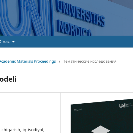
О нас
Academic Materials Proceedings
/
Тематические исследования
odeli
b chiqarish, iqtisodiyot,