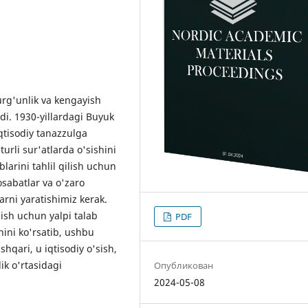
urg'unlik va kengayish
adi. 1930-yillardagi Buyuk
qtisodiy tanazzulga
turli sur'atlarda o'sishini
larini tahlil qilish uchun
sabatlar va o'zaro
arni yaratishimiz kerak.
ish uchun yalpi talab
PDF
shini ko'rsatib, ushbu
qari, u iqtisodiy o'sish,
lik o'rtasidagi
Опубликован
2024-05-08