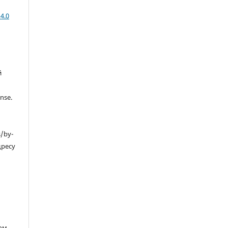
4.0
й
nse.
s/by-
дресу
ом