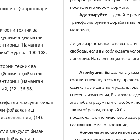
носителе и в любом формате.
дориининг ўзгаришлари.
Адаптируйте
— делайте реми
трансформируйте и дорабатывайт
екторни техник ва
материал.
и қўшимча қийматли
Лицензиар не может отозвать эти
антириш (Наманган
свободы, если вы соблюдаете усло
им” журнал, 100-108.
лицензии. На следующих условиях
екторни техник ва
Атрибуция.
Вы должны указа
и қўшимча қийматли
соответствующую ссылку, предост
антириш (Наманган
ссылку на лицензию и указать, был
й, (22), 36-38.
внесены изменения. Вы можете сд
и сифатли маҳсулот билан
это любым разумным способом, но
али фойдаланиш
таким образом, который бы
исследований, (14).
предполагал, что лицензиар одоб
вас или ваше использование.
фатли маҳсулот билан
Некоммерческое использо
али фойдаланиш
— вы не имеете права использоват