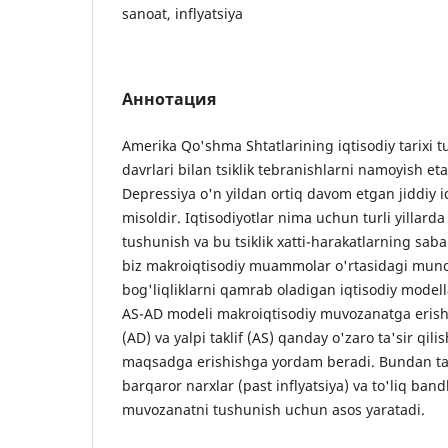
sanoat, inflyatsiya
Аннотация
Amerika Qo'shma Shtatlarining iqtisodiy tarixi t
davrlari bilan tsiklik tebranishlarni namoyish et
Depressiya o'n yildan ortiq davom etgan jiddiy i
misoldir. Iqtisodiyotlar nima uchun turli yillarda 
tushunish va bu tsiklik xatti-harakatlarning sabab
biz makroiqtisodiy muammolar o'rtasidagi muno
bog'liqliklarni qamrab oladigan iqtisodiy modell
AS-AD modeli makroiqtisodiy muvozanatga erish
(AD) va yalpi taklif (AS) qanday o'zaro ta'sir qili
maqsadga erishishga yordam beradi. Bundan tash
barqaror narxlar (past inflyatsiya) va to'liq band
muvozanatni tushunish uchun asos yaratadi.