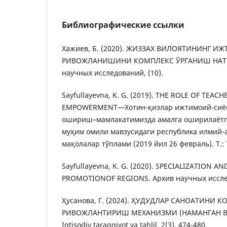
Библиографические ссылки
Хажиев, Б. (2020). ЖИЗЗАХ ВИЛОЯТИНИНГ
РИВОЖЛАНИШИНИ КОМПЛЕКС ЎРГАНИШ НАТИ
научных исследований, (10).
Sayfullayevna, K. G. (2019). THE ROLE OF TEA
EMPOWERMENT―Хотин-қизлар ижтимоий-сиёс
ошириш–мамлакатимизда амалга оширилаётг
муҳим омили мавзусидаги республика илмий
мақолалар тўплами (2019 йил 26 февраль). Т.: 
Sayfullayevna, K. G. (2020). SPECIALIZATION 
PROMOTIONOF REGIONS. Архив научных исслед
Ҳусанова, Г. (2024). ҲУДУДЛАР САНОАТИНИ
РИВОЖЛАНТИРИШ МЕХАНИЗМИ (НАМАНГАН В
Iqtisodiy taraqqiyot va tahlil, 2(3), 474-480.