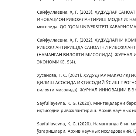
Сайфуллаевна, Ҳ. Г. (2023). ҲУДУДЛАР САНО
ИНОВАЦИОН РИВОЖЛАНТИРИШ МОДЕЛИ: Нама
мисолида. QO ‘QON UNIVERSITETI XABARNOMASI
Сайфуллаевна, Ҳ. Г. (2022). ҲУДУДЛАРНИ 
РИВОЖЛАНТИРИШДА САНОАТНИ РИВОЖЛАН
(НАМАНГАН ВИЛОЯТИ МИСОЛИДА). ЖУРНАЛ 
ЭКОНОМИКЕ, 5(4).
Хусанова, Г. С. (2021). ҲУДУДЛАР МАКРОИҚ
ҚИЛИШ АСОСИДА ИҚТИСОДИЙ ЎСИШ ПРОГНО
вилояти мисолида). ЖУРНАЛ ИННОВАЦИИ В Э
Sayfullayevna, K. G. (2020). Минтақаларни ба
иқтисодий ривожлантириш. Архив научных исс
Sayfullayevna, K. G. (2020). Наманганда ёғин 
ўзгаришлари. Архив научных исследований, (22