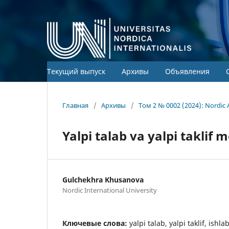
Текущий выпуск
Архивы
Объявления
Главная
/
Архивы
/
Том 2 № 0002 (2024): Nordic 
Yalpi talab va yalpi taklif m
Gulchekhra Khusanova
Nordic International University
Ключевые слова:
yalpi talab, yalpi taklif, ishla