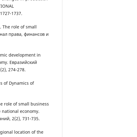
ATIONAL
1727-1737.
 The role of small
рнал права, финансов и
nomic development in
onomy. Евразийский
2), 274-278.
sis of Dynamics of
he role of small business
e national economy.
ий, 2(2), 731-735.
egional location of the