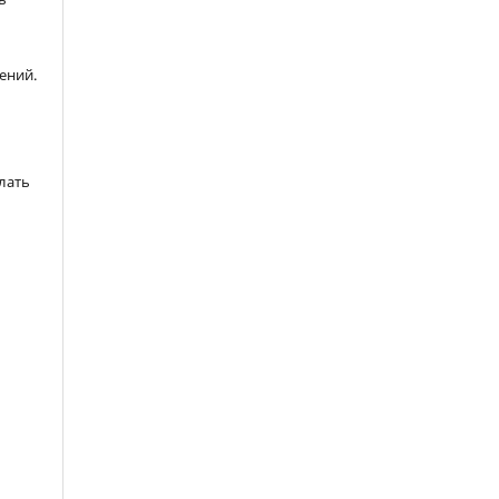
ений.
лать