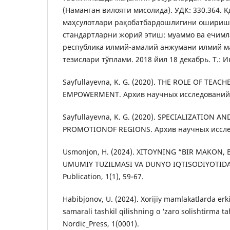
(Наманган вилояти мисолидa). УДК: 330.364. 
маҳсулотлари рақобатбардошлигини ошириш
стандартларни жорий этиш: муаммо ва ечимл
республика илмий-амалий анжумани илмий м
тезислари тўплами. 2018 йил 18 декабрь. Т.: И
Sayfullayevna, K. G. (2020). THE ROLE OF TEA
EMPOWERMENT. Архив научных исследований, 
Sayfullayevna, K. G. (2020). SPECIALIZATION 
PROMOTIONOF REGIONS. Архив научных исслед
Usmonjon, H. (2024). XITOYNING “BIR MAKON, 
UMUMIY TUZILMASI VA DUNYO IQTISODIYOTIDAG
Publication, 1(1), 59-67.
Habibjonov, U. (2024). Xorijiy mamlakatlarda erki
samarali tashkil qilishning o ‘zaro solishtirma tah
Nordic_Press, 1(0001).