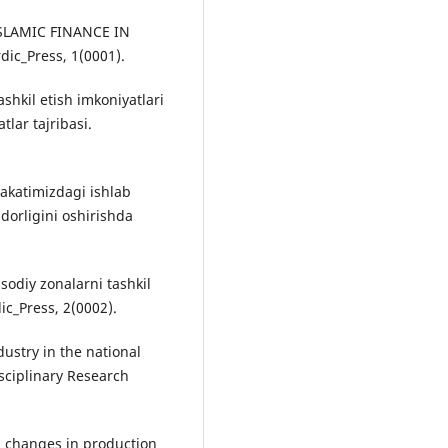
ISLAMIC FINANCE IN
c_Press, 1(0001).
ashkil etish imkoniyatlari
tlar tajribasi.
lakatimizdagi ishlab
orligini oshirishda
sodiy zonalarni tashkil
dic_Press, 2(0002).
dustry in the national
sciplinary Research
al changes in production