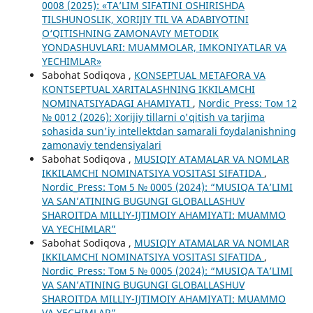
0008 (2025): «TA’LIM SIFATINI OSHIRISHDA
TILSHUNOSLIK, XORIJIY TIL VA ADABIYOTINI
O‘QITISHNING ZAMONAVIY METODIK
YONDASHUVLARI: MUAMMOLAR, IMKONIYATLAR VA
YECHIMLAR»
Sabohat Sodiqova ,
KONSEPTUAL METAFORA VA
KONTSEPTUAL XARITALASHNING IKKILAMCHI
NOMINATSIYADAGI AHAMIYATI
,
Nordic_Press: Том 12
№ 0012 (2026): Xorijiy tillarni o'qitish va tarjima
sohasida sun'iy intellektdan samarali foydalanishning
zamonaviy tendensiyalari
Sabohat Sodiqova ,
MUSIQIY ATAMALAR VA NOMLAR
IKKILAMCHI NOMINATSIYA VOSITASI SIFATIDA
,
Nordic_Press: Том 5 № 0005 (2024): “MUSIQA TA’LIMI
VA SAN’ATINING BUGUNGI GLOBALLASHUV
SHAROITDA MILLIY-IJTIMOIY AHAMIYATI: MUAMMO
VA YECHIMLAR”
Sabohat Sodiqova ,
MUSIQIY ATAMALAR VA NOMLAR
IKKILAMCHI NOMINATSIYA VOSITASI SIFATIDA
,
Nordic_Press: Том 5 № 0005 (2024): “MUSIQA TA’LIMI
VA SAN’ATINING BUGUNGI GLOBALLASHUV
SHAROITDA MILLIY-IJTIMOIY AHAMIYATI: MUAMMO
VA YECHIMLAR”