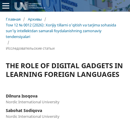
Главная
/
Архивы
/
Том 12 № 0012 (2026): Xorijiy tillarni o'qitish va tarjima sohasida
sun'iy intellektdan samarali foydalanishning zamonaviy
tendensiyalari
/
Исследовательские статьи
THE ROLE OF DIGITAL GADGETS IN
LEARNING FOREIGN LANGUAGES
Dilnura Isoqova
Nordic International University
Sabohat Sodiqova
Nordic International University