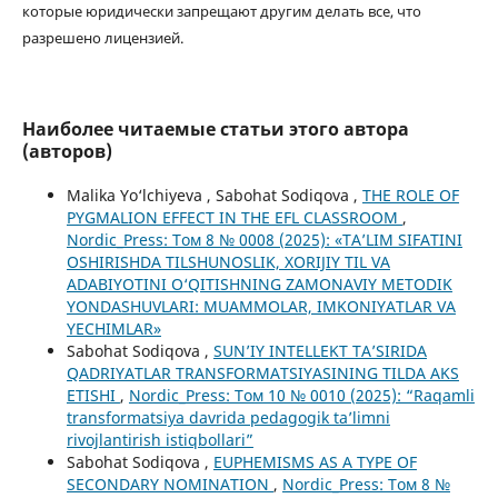
которые юридически запрещают другим делать все, что
разрешено лицензией.
Наиболее читаемые статьи этого автора
(авторов)
Malika Yo‘lchiyeva , Sabohat Sodiqova ,
THE ROLE OF
PYGMALION EFFECT IN THE EFL CLASSROOM
,
Nordic_Press: Том 8 № 0008 (2025): «TA’LIM SIFATINI
OSHIRISHDA TILSHUNOSLIK, XORIJIY TIL VA
ADABIYOTINI O‘QITISHNING ZAMONAVIY METODIK
YONDASHUVLARI: MUAMMOLAR, IMKONIYATLAR VA
YECHIMLAR»
Sabohat Sodiqova ,
SUN’IY INTELLEKT TA’SIRIDA
QADRIYATLAR TRANSFORMATSIYASINING TILDA AKS
ETISHI
,
Nordic_Press: Том 10 № 0010 (2025): “Raqamli
transformatsiya davrida pedagogik ta’limni
rivojlantirish istiqbollari”
Sabohat Sodiqova ,
EUPHEMISMS AS A TYPE OF
SECONDARY NOMINATION
,
Nordic_Press: Том 8 №