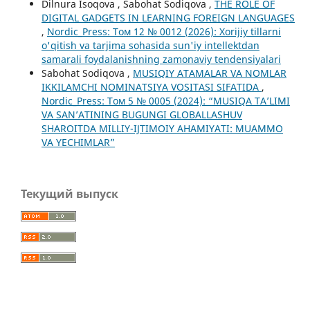
Dilnura Isoqova , Sabohat Sodiqova ,
THE ROLE OF
DIGITAL GADGETS IN LEARNING FOREIGN LANGUAGES
,
Nordic_Press: Том 12 № 0012 (2026): Xorijiy tillarni
o'qitish va tarjima sohasida sun'iy intellektdan
samarali foydalanishning zamonaviy tendensiyalari
Sabohat Sodiqova ,
MUSIQIY ATAMALAR VA NOMLAR
IKKILAMCHI NOMINATSIYA VOSITASI SIFATIDA
,
Nordic_Press: Том 5 № 0005 (2024): “MUSIQA TA’LIMI
VA SAN’ATINING BUGUNGI GLOBALLASHUV
SHAROITDA MILLIY-IJTIMOIY AHAMIYATI: MUAMMO
VA YECHIMLAR”
Текущий выпуск