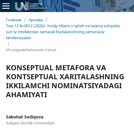
Главная
/
Архивы
/
Том 12 № 0012 (2026): Xorijiy tillarni o'qitish va tarjima sohasida
sun'iy intellektdan samarali foydalanishning zamonaviy
tendensiyalari
/
Исследовательские статьи
KONSEPTUAL METAFORA VA
KONTSEPTUAL XARITALASHNING
IKKILAMCHI NOMINATSIYADAGI
AHAMIYATI
Sabohat Sodiqova
Xalqaro Nordik Universiteti