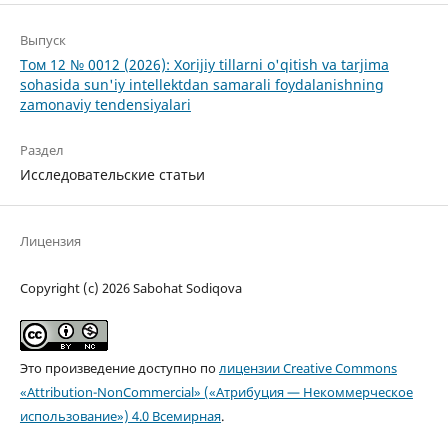
Выпуск
Том 12 № 0012 (2026): Xorijiy tillarni o'qitish va tarjima
sohasida sun'iy intellektdan samarali foydalanishning
zamonaviy tendensiyalari
Раздел
Исследовательские статьи
Лицензия
Copyright (c) 2026 Sabohat Sodiqova
Это произведение доступно по
лицензии Creative Commons
«Attribution-NonCommercial» («Атрибуция — Некоммерческое
использование») 4.0 Всемирная
.