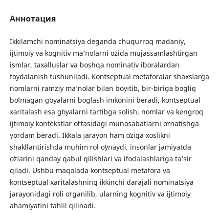
Аннотация
Ikkilamchi nominatsiya deganda chuqurroq madaniy,
ijtimoiy va kognitiv maʼnolarni oʻzida mujassamlashtirgan
ismlar, taxalluslar va boshqa nominativ iboralardan
foydalanish tushuniladi. Kontseptual metaforalar shaxslarga
nomlarni ramziy ma’nolar bilan boyitib, bir-biriga bogʻliq
boʻlmagan gʻoyalarni bogʻlash imkonini beradi, kontseptual
xaritalash esa gʻoyalarni tartibga solish, nomlar va kengroq
ijtimoiy kontekstlar oʻrtasidagi munosabatlarni oʻrnatishga
yordam beradi. Ikkala jarayon ham oʻziga xoslikni
shakllantirishda muhim rol oʻynaydi, insonlar jamiyatda
oʻzlarini qanday qabul qilishlari va ifodalashlariga ta’sir
qiladi. Ushbu maqolada kontseptual metafora va
kontseptual xaritalashning ikkinchi darajali nominatsiya
jarayonidagi roli oʻrganilib, ularning kognitiv va ijtimoiy
ahamiyatini tahlil qilinadi.