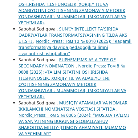
OSHIRISHDA TILSHUNOSLIK, XORIJIY TIL VA
ADABIYOTINI O‘QITISHNING ZAMONAVIY METODIK
YONDASHUVLARI: MUAMMOLAR, IMKONIYATLAR VA
YECHIMLAR»
Sabohat Sodiqova ,
SUN’IY INTELLEKT TA’SIRIDA
QADRIYATLAR TRANSFORMATSIYASINING TILDA AKS
ETISHI
,
Nordic_Press: Том 10 № 0010 (2025): “Raqamli
transformatsiya davrida pedagogik ta’limni
rivojlantirish istiqbollari”
Sabohat Sodiqova ,
EUPHEMISMS AS A TYPE OF
SECONDARY NOMINATION
,
Nordic_Press: Том 8 №
0008 (2025): «TA’LIM SIFATINI OSHIRISHDA
TILSHUNOSLIK, XORIJIY TIL VA ADABIYOTINI
O‘QITISHNING ZAMONAVIY METODIK
YONDASHUVLARI: MUAMMOLAR, IMKONIYATLAR VA
YECHIMLAR»
Sabohat Sodiqova ,
MUSIQIY ATAMALAR VA NOMLAR
IKKILAMCHI NOMINATSIYA VOSITASI SIFATIDA
,
Nordic_Press: Том 5 № 0005 (2024): “MUSIQA TA’LIMI
VA SAN’ATINING BUGUNGI GLOBALLASHUV
SHAROITDA MILLIY-IJTIMOIY AHAMIYATI: MUAMMO
VA YECHIMLAR”