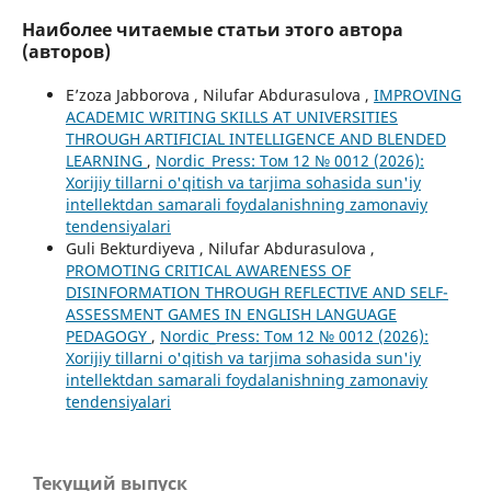
Наиболее читаемые статьи этого автора
(авторов)
Eʼzoza Jabborova , Nilufar Abdurasulova ,
IMPROVING
ACADEMIC WRITING SKILLS AT UNIVERSITIES
THROUGH ARTIFICIAL INTELLIGENCE AND BLENDED
LEARNING
,
Nordic_Press: Том 12 № 0012 (2026):
Xorijiy tillarni o'qitish va tarjima sohasida sun'iy
intellektdan samarali foydalanishning zamonaviy
tendensiyalari
Guli Bekturdiyeva , Nilufar Abdurasulova ,
PROMOTING CRITICAL AWARENESS OF
DISINFORMATION THROUGH REFLECTIVE AND SELF-
ASSESSMENT GAMES IN ENGLISH LANGUAGE
PEDAGOGY
,
Nordic_Press: Том 12 № 0012 (2026):
Xorijiy tillarni o'qitish va tarjima sohasida sun'iy
intellektdan samarali foydalanishning zamonaviy
tendensiyalari
Текущий выпуск