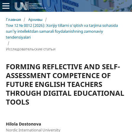
Главная
/
Архивы
/
Том 12 № 0012 (2026): Xorijiy tillarni o'qitish va tarjima sohasida
sun'iy intellektdan samarali foydalanishning zamonaviy
tendensiyalari
/
Исследовательские статьи
FORMING REFLECTIVE AND SELF-
ASSESSMENT COMPETENCE OF
FUTURE ENGLISH TEACHERS
THROUGH DIGITAL EDUCATIONAL
TOOLS
Hilola Dostonova
Nordic International University