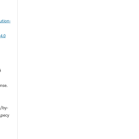
ution-
4.0
й
nse.
s/by-
дресу