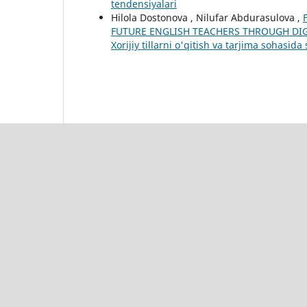
tendensiyalari
Hilola Dostonova , Nilufar Abdurasulova ,
FUTURE ENGLISH TEACHERS THROUGH DI
Xorijiy tillarni o'qitish va tarjima sohasi