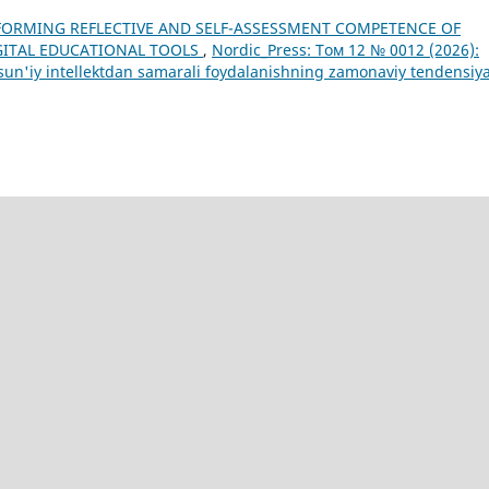
FORMING REFLECTIVE AND SELF-ASSESSMENT COMPETENCE OF
GITAL EDUCATIONAL TOOLS
,
Nordic_Press: Том 12 № 0012 (2026):
da sun'iy intellektdan samarali foydalanishning zamonaviy tendensiya