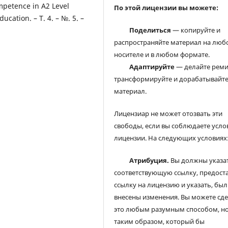
mpetence in A2 Level
По этой лицензии вы можете:
ucation. – Т. 4. – №. 5. –
Поделиться
— копируйте и
распространяйте материал на люб
носителе и в любом формате.
Адаптируйте
— делайте реми
трансформируйте и дорабатывайт
материал.
Лицензиар не может отозвать эти
свободы, если вы соблюдаете усло
лицензии. На следующих условиях
Атрибуция.
Вы должны указа
соответствующую ссылку, предост
ссылку на лицензию и указать, был
внесены изменения. Вы можете сд
это любым разумным способом, но
таким образом, который бы