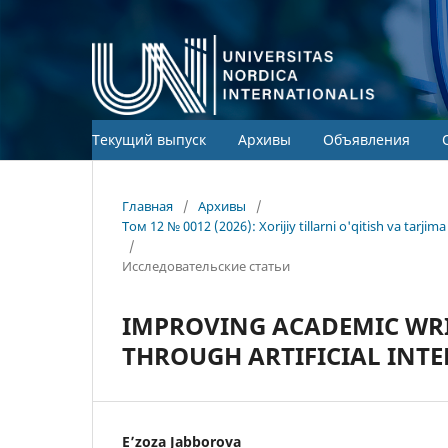
Текущий выпуск
Архивы
Объявления
Главная
/
Архивы
/
Том 12 № 0012 (2026): Xorijiy tillarni o'qitish va tarj
/
Исследовательские статьи
IMPROVING ACADEMIC WRIT
THROUGH ARTIFICIAL INT
Eʼzoza Jabborova