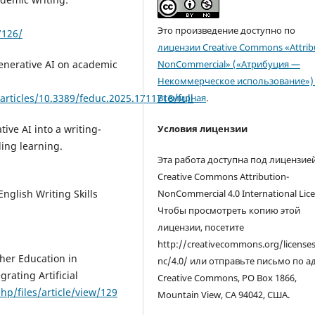
Это произведение доступно по
7126/
лицензии Creative Commons «Attrib
generative AI on academic
NonCommercial» («Атрибуция —
Некоммерческое использование») 
articles/10.3389/feduc.2025.1711718/full
Всемирная
.
ive AI into a writing-
Условия лицензии
ing learning.
Эта работа доступна под лицензие
Creative Commons Attribution-
English Writing Skills
NonCommercial 4.0 International Lice
Чтобы просмотреть копию этой
лицензии, посетите
http://creativecommons.org/license
gher Education in
nc/4.0/ или отправьте письмо по а
rating Artificial
Creative Commons, PO Box 1866,
hp/files/article/view/129
Mountain View, CA 94042, США.