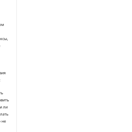
ом
ксы,
е
вия
:
ть
авить
и ли
елать
 не