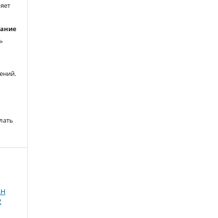
ряет
вание
ь
ений.
лать
GH
2