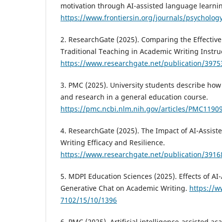
motivation through AI-assisted language learnin
https://www.frontiersin.org/journals/psychology
2. ResearchGate (2025). Comparing the Effective
Traditional Teaching in Academic Writing Instru
https://www.researchgate.net/publication/397
3. PMC (2025). University students describe how 
and research in a general education course.
https://pmc.ncbi.nlm.nih.gov/articles/PMC1190
4. ResearchGate (2025). The Impact of AI-Assis
Writing Efficacy and Resilience.
https://www.researchgate.net/publication/391
5. MDPI Education Sciences (2025). Effects of AI
Generative Chat on Academic Writing.
https://
7102/15/10/1396
6. PMC (2025). Artificial intelligence-assisted ac