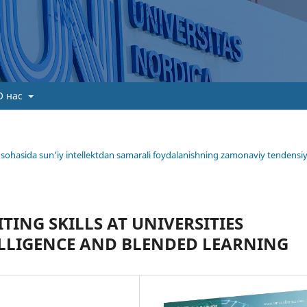
О нас
ima sohasida sun'iy intellektdan samarali foydalanishning zamonaviy tendensiy
ING SKILLS AT UNIVERSITIES
ELLIGENCE AND BLENDED LEARNING