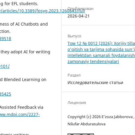
g for EFL students.
Опубликован
/articles/10.3389/fpsyg.2023.1260843/full
2026-04-21
ness of AI Chatbots and
ction.
Выпуск
539518
Том 12 № 0012 (2026): Xorijiy tilla
o'qitish va tarjima sohasida sun'
they adopt AI for writing
intellektdan samarali foydalanis
zamonaviy tendensiyalari
9101/
Раздел
ted Blended Learning on
Исследовательские статьи
685425
Лицензия
-Assisted Feedback via
www.mdpi.com/2227-
Copyright (c) 2026 Eʼzoza Jabborova ,
Nilufar Abdurasulova
ademic writing: