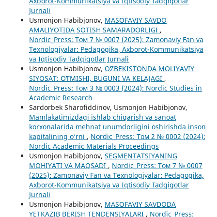
Axborot-Kommunikatsiya va Iqtisodiy Tadqiqotlar
Jurnali
Usmonjon Habibjonov,
MASOFAVIY SAVDO
AMALIYOTIDA SOTISH SAMARADORLIGI
,
Nordic_Press: Том 7 № 0007 (2025): Zamonaviy Fan va
Texnologiyalar: Pedagogika, Axborot-Kommunikatsiya
va Iqtisodiy Tadqiqotlar Jurnali
Usmonjon Habibjonov,
OʻZBEKISTONDA MOLIYAVIY
SIYOSAT: OʻTMISHI, BUGUNI VA KELAJAGI
,
Nordic_Press: Том 3 № 0003 (2024): Nordic Studies in
Academic Research
Sardorbek Sharofiddinov, Usmonjon Habibjonov,
Mamlakatimizdagi ishlab chiqarish va sanoat
korxonalarida mehnat unumdorligini oshirishda inson
kapitalining o‘rni
,
Nordic_Press: Том 2 № 0002 (2024):
Nordic Academic Materials Proceedings
Usmonjon Habibjonov,
SEGMENTATSIYANING
MOHIYATI VA MAQSADI
,
Nordic_Press: Том 7 № 0007
(2025): Zamonaviy Fan va Texnologiyalar: Pedagogika,
Axborot-Kommunikatsiya va Iqtisodiy Tadqiqotlar
Jurnali
Usmonjon Habibjonov,
MASOFAVIY SAVDODA
YETKAZIB BERISH TENDENSIYALARI
,
Nordic_Press: