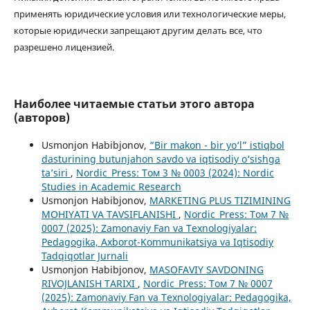
применять юридические условия или технологические меры,
которые юридически запрещают другим делать все, что
разрешено лицензией.
Наиболее читаемые статьи этого автора
(авторов)
Usmonjon Habibjonov,
“Bir makon - bir yo‘l” istiqbol
dasturining butunjahon savdo va iqtisodiy o‘sishga
ta’siri
,
Nordic_Press: Том 3 № 0003 (2024): Nordic
Studies in Academic Research
Usmonjon Habibjonov,
MARKETING PLUS TIZIMINING
MOHIYATI VA TAVSIFLANISHI
,
Nordic_Press: Том 7 №
0007 (2025): Zamonaviy Fan va Texnologiyalar:
Pedagogika, Axborot-Kommunikatsiya va Iqtisodiy
Tadqiqotlar Jurnali
Usmonjon Habibjonov,
MASOFAVIY SAVDONING
RIVOJLANISH TARIXI
,
Nordic_Press: Том 7 № 0007
(2025): Zamonaviy Fan va Texnologiyalar: Pedagogika,