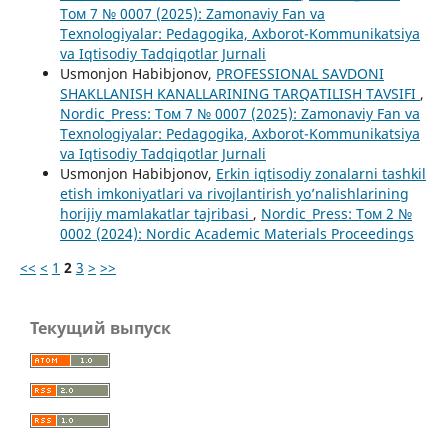
Том 7 № 0007 (2025): Zamonaviy Fan va
Texnologiyalar: Pedagogika, Axborot-Kommunikatsiya
va Iqtisodiy Tadqiqotlar Jurnali
Usmonjon Habibjonov,
PROFESSIONAL SAVDONI
SHAKLLANISH KANALLARINING TARQATILISH TAVSIFI
,
Nordic_Press: Том 7 № 0007 (2025): Zamonaviy Fan va
Texnologiyalar: Pedagogika, Axborot-Kommunikatsiya
va Iqtisodiy Tadqiqotlar Jurnali
Usmonjon Habibjonov,
Erkin iqtisodiy zonalarni tashkil
etish imkoniyatlari va rivojlantirish yo’nalishlarining
horijiy mamlakatlar tajribasi
,
Nordic_Press: Том 2 №
0002 (2024): Nordic Academic Materials Proceedings
<<
<
1
2
3
>
>>
Текущий выпуск