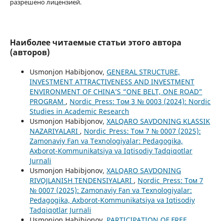
разрешено лицензией.
Наиболее читаемые статьи этого автора
(авторов)
Usmonjon Habibjonov,
GENERAL STRUCTURE,
INVESTMENT ATTRACTIVENESS AND INVESTMENT
ENVIRONMENT OF CHINA’S “ONE BELT, ONE ROAD”
PROGRAM
,
Nordic_Press: Том 3 № 0003 (2024): Nordic
Studies in Academic Research
Usmonjon Habibjonov,
XALQARO SAVDONING KLASSIK
NAZARIYALARI
,
Nordic_Press: Том 7 № 0007 (2025):
Zamonaviy Fan va Texnologiyalar: Pedagogika,
Axborot-Kommunikatsiya va Iqtisodiy Tadqiqotlar
Jurnali
Usmonjon Habibjonov,
XALQARO SAVDONING
RIVOJLANISH TENDENSIYALARI
,
Nordic_Press: Том 7
№ 0007 (2025): Zamonaviy Fan va Texnologiyalar:
Pedagogika, Axborot-Kommunikatsiya va Iqtisodiy
Tadqiqotlar Jurnali
Usmonjon Habibjonov,
PARTICIPATION OF FREE