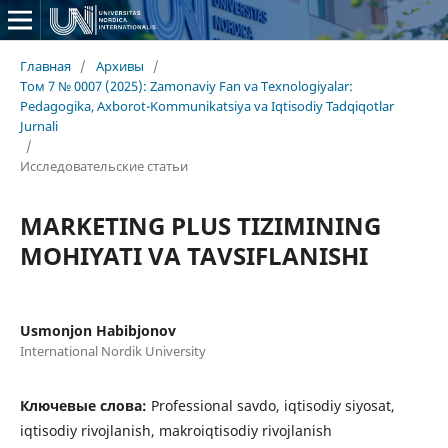
Главная
/
Архивы
/
Том 7 № 0007 (2025): Zamonaviy Fan va Texnologiyalar:
Pedagogika, Axborot-Kommunikatsiya va Iqtisodiy Tadqiqotlar
Jurnali
/
Исследовательские статьи
MARKETING PLUS TIZIMINING
MOHIYATI VA TAVSIFLANISHI
Usmonjon Habibjonov
International Nordik University
Ключевые слова:
Professional savdo, iqtisodiy siyosat,
iqtisodiy rivojlanish, makroiqtisodiy rivojlanish