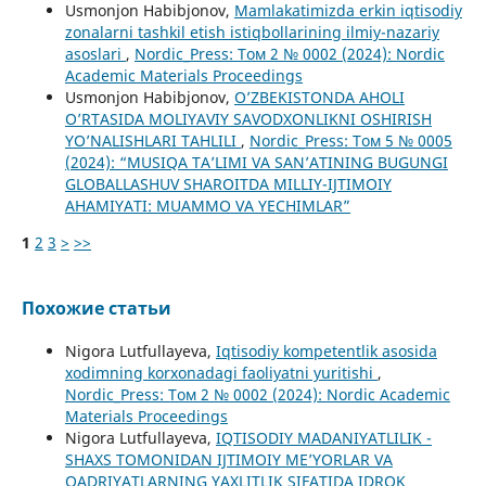
Usmonjon Habibjonov,
Mamlakatimizda erkin iqtisodiy
zonalarni tashkil etish istiqbollarining ilmiy-nazariy
asoslari
,
Nordic_Press: Том 2 № 0002 (2024): Nordic
Academic Materials Proceedings
Usmonjon Habibjonov,
O’ZBEKISTONDA AHOLI
O’RTASIDA MOLIYAVIY SAVODXONLIKNI OSHIRISH
YO’NALISHLARI TAHLILI
,
Nordic_Press: Том 5 № 0005
(2024): “MUSIQA TA’LIMI VA SAN’ATINING BUGUNGI
GLOBALLASHUV SHAROITDA MILLIY-IJTIMOIY
AHAMIYATI: MUAMMO VA YECHIMLAR”
1
2
3
>
>>
Похожие статьи
Nigora Lutfullayeva,
Iqtisodiy kompetentlik asosida
xodimning korxonadagi faoliyatni yuritishi
,
Nordic_Press: Том 2 № 0002 (2024): Nordic Academic
Materials Proceedings
Nigora Lutfullayeva,
IQTISODIY MADANIYATLILIK -
SHAXS TOMONIDAN IJTIMOIY ME’YORLAR VA
QADRIYATLARNING YAXLITLIK SIFATIDA IDROK