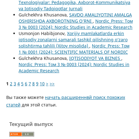
Texnologiyalar: Pedagogika, Axborot-Kommunikatsiya
va Iqtisodiy Tadqiqotlar Jurnali
Gulchekhra Khusanova,
SAVDO AMALIYOTINI AMALGA
OSHIRISHDA AXBOROTNING O’RNI
,
Nordic_Press: Том
3 № 0003 (2024): Nordic Studies in Academic Research
Usmonjon Habibjonov,
Xorijiy mamlakatlarda erkin
iqtisodiy zonalarni samarali tashkil qilishning o‘zaro
solishtirma tahlili (Xitoy misolida)
,
Nordic_Press: Том
1 № 0001 (2024): SCIENTIFIC MATERIALS OF NORDIC
Gulchekhra Khusanova,
IQTISODIYOT VA BIZNES
,
Nordic_Press: Том 3 № 0003 (2024): Nordic Studies in
Academic Research
1
2
3
4
5
6
7
8
9
10
>
>>
Вы также можете
начать расширеннвй поиск похожих
статей
для этой статьи.
Текущий выпуск