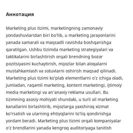
Аннотация
Marketing plus tizimi, marketingning zamonaviy
yondashuvlaridan biri bo’lib, u marketing jarayonlarini
yanada samarali va maqsadli ravishda boshqarishga
qaratilgan. Ushbu tizimda marketing strategiyalari va
taktikalarini birlashtirish orqali brendning bozor
pozitsiyasini kuchaytirish, mijozlar bilan aloqalarni
mustahkamlash va sotuvlarni oshirish maqsad qilinadi.
Marketing plus tizimi ko’plab elementlarni o’z ichiga oladi,
jumladan, raqamli marketing, kontent marketingi, ijtimoiy
media marketingi va an’anaviy reklama usullari. Bu
tizimning asosiy mohiyati shundaki, u turli xil marketing
kanallarini birlashtirib, mijozlarga yaxshiroq xizmat
ko’rsatish va ularning ehtiyojlarini to’liq qondirishga
yordam beradi. Marketing plus tizimi orqali kompaniyalar
o’z brendlarini yanada kengroq auditoriyaga tanitish