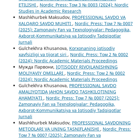
ETILISHI
,
Nordic_Press: Том 3 № 0003 (2024): Nordic
Studies in Academic Research
Mashkhurbek Maksudov,
PROFESSIONAL SAVDO VA
XALQARO SAVDO MUHITI
,
Nordic_Press: Том 7 № 0007
(2025): Zamonaviy Fan va Texnologiyalar: Pedagogika,
Axborot-Kommunikatsiya va Iqtisodiy Tadqiqotlar
Jurnali
Gulchekhra Khusanova,
Korxonaning iqtisodiy
xavfsizligi va tijorat siri
,
Nordic_Press: Том 2 № 0002
(2024): Nordic Academic Materials Proceedings
Мужда Парвони,
IQTISODIY RIVOJLANISHNING
MOLIYAVIY OMILLARI
,
Nordic_Press: Том 2 № 0002
(2024): Nordic Academic Materials Proceedings
Gulchekhra Khusanova,
PROFESSIONAL SAVDO
AMALIYOTIDA JAHON SAVDO TASHKILOTINING
AHAMIYATI
,
Nordic_Press: Том 7 № 0007 (2025):
Zamonaviy Fan va Texnologiyalar: Pedagogika,
Axborot-Kommunikatsiya va Iqtisodiy Tadqiqotlar
Jurnali
Mashkhurbek Maksudov,
PROFESSIONAL SAVDONING
METODLARI VA UNING TASNIFLANISHI
,
Nordic_Press:
Том 7 № 0007 (2025): Zamonaviy Fan va