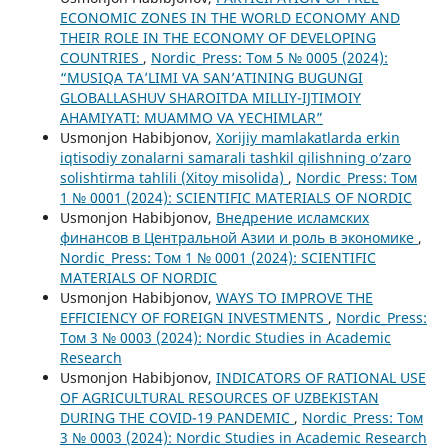
ECONOMIC ZONES IN THE WORLD ECONOMY AND
THEIR ROLE IN THE ECONOMY OF DEVELOPING
COUNTRIES
,
Nordic_Press: Том 5 № 0005 (2024):
“MUSIQA TA’LIMI VA SAN’ATINING BUGUNGI
GLOBALLASHUV SHAROITDA MILLIY-IJTIMOIY
AHAMIYATI: MUAMMO VA YECHIMLAR”
Usmonjon Habibjonov,
Xorijiy mamlakatlarda erkin
iqtisodiy zonalarni samarali tashkil qilishning o‘zaro
solishtirma tahlili (Xitoy misolida)
,
Nordic_Press: Том
1 № 0001 (2024): SCIENTIFIC MATERIALS OF NORDIC
Usmonjon Habibjonov,
Внедрение исламских
финансов в Центральной Азии и роль в экономике
,
Nordic_Press: Том 1 № 0001 (2024): SCIENTIFIC
MATERIALS OF NORDIC
Usmonjon Habibjonov,
WAYS TO IMPROVE THE
EFFICIENCY OF FOREIGN INVESTMENTS
,
Nordic_Press:
Том 3 № 0003 (2024): Nordic Studies in Academic
Research
Usmonjon Habibjonov,
INDICATORS OF RATIONAL USE
OF AGRICULTURAL RESOURCES OF UZBEKISTAN
DURING THE COVID-19 PANDEMIC
,
Nordic_Press: Том
3 № 0003 (2024): Nordic Studies in Academic Research