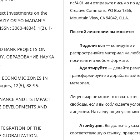
nc/4.0/ или отправьте письмо по а
Creative Commons, PO Box 1866,
rect Investments on the
Mountain View, CA 94042, США.
RKAZIY OSIYO MADANIY
SN: 3060-4834), 1(2), 1-
По этой лицензии вы можете:
Поделиться
— копируйте и
ORLD BANK PROJECTS ON
распространяйте материал на люб
RY. ОБРАЗОВАНИЕ НАУКА
носителе и в любом формате.
.
Адаптируйте
— делайте реми
трансформируйте и дорабатывайт
REE ECONOMIC ZONES IN
материал.
ies, 12(5), 88-95.
Лицензиар не может отозвать эти
 FINANCE AND ITS IMPACT
свободы, если вы соблюдаете усло
E DEVELOPMENTS AND
лицензии. На следующих условиях
Атрибуция.
Вы должны указа
 INTEGRATION OF THE
соответствующую ссылку, предост
 GLOBALIZATION.