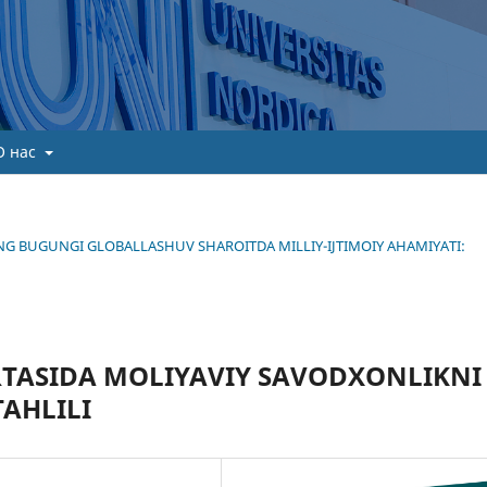
О нас
NING BUGUNGI GLOBALLASHUV SHAROITDA MILLIY-IJTIMOIY AHAMIYATI:
RTASIDA MOLIYAVIY SAVODXONLIKNI
TAHLILI