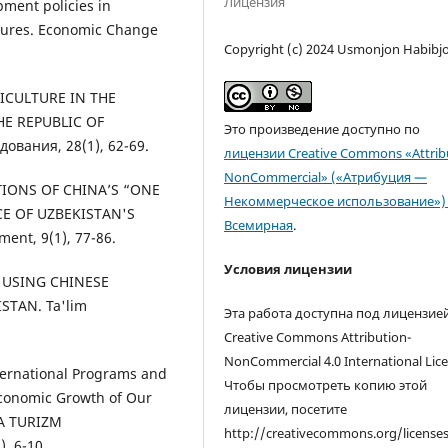
Лицензия
opment policies in
ilures. Economic Change
Copyright (c) 2024 Usmonjon Habibj
GRICULTURE IN THE
HE REPUBLIC OF
Это произведение доступно по
вания, 28(1), 62-69.
лицензии Creative Commons «Attrib
NonCommercial» («Атрибуция —
ECTIONS OF CHINA’S “ONE
Некоммерческое использование») 
E OF UZBEKISTAN'S
Всемирная
.
ent, 9(1), 77-86.
Условия лицензии
OF USING CHINESE
STAN. Ta'lim
Эта работа доступна под лицензие
Creative Commons Attribution-
NonCommercial 4.0 International Lice
nternational Programs and
Чтобы просмотреть копию этой
conomic Growth of Our
лицензии, посетите
A TURIZM
http://creativecommons.org/license
, 6-10.