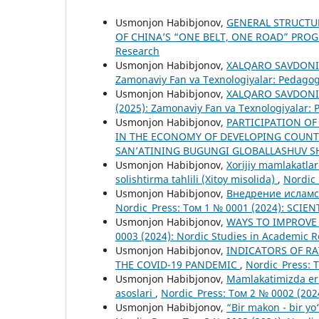
Usmonjon Habibjonov,
GENERAL STRUCTU
OF CHINA’S “ONE BELT, ONE ROAD” PR
Research
Usmonjon Habibjonov,
XALQARO SAVDONI
Zamonaviy Fan va Texnologiyalar: Pedagogi
Usmonjon Habibjonov,
XALQARO SAVDONI
(2025): Zamonaviy Fan va Texnologiyalar: 
Usmonjon Habibjonov,
PARTICIPATION O
IN THE ECONOMY OF DEVELOPING COUN
SAN’ATINING BUGUNGI GLOBALLASHUV SH
Usmonjon Habibjonov,
Xorijiy mamlakatlar
solishtirma tahlili (Xitoy misolida)
,
Nordic
Usmonjon Habibjonov,
Внедрение исламс
Nordic_Press: Том 1 № 0001 (2024): SCI
Usmonjon Habibjonov,
WAYS TO IMPROVE 
0003 (2024): Nordic Studies in Academic 
Usmonjon Habibjonov,
INDICATORS OF RA
THE COVID-19 PANDEMIC
,
Nordic_Press: 
Usmonjon Habibjonov,
Mamlakatimizda erki
asoslari
,
Nordic_Press: Том 2 № 0002 (202
Usmonjon Habibjonov,
“Bir makon - bir yo