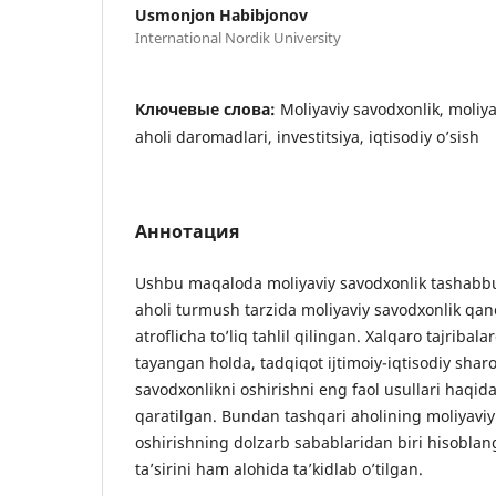
Usmonjon Habibjonov
International Nordik University
Ключевые слова:
Moliyaviy savodxonlik, moliya 
aholi daromadlari, investitsiya, iqtisodiy o’sish
Аннотация
Ushbu maqaloda moliyaviy savodxonlik tashabbusl
aholi turmush tarzida moliyaviy savodxonlik qanc
atroflicha to’liq tahlil qilingan. Xalqaro tajribal
tayangan holda, tadqiqot ijtimoiy-iqtisodiy sharo
savodxonlikni oshirishni eng faol usullari haqi
qaratilgan. Bundan tashqari aholining moliyaviy
oshirishning dolzarb sabablaridan biri hisoblan
ta’sirini ham alohida ta’kidlab o’tilgan.