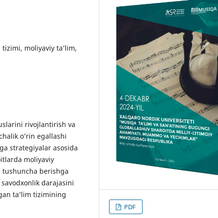
tizimi, moliyaviy ta’lim,
arini rivojlantirish va
halik o’rin egallashi
arga strategiyalar asosida
itlarda moliyaviy
da tushuncha berishga
 savodxonlik darajasini
gan ta’lim tizimining
PDF