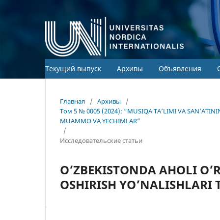
Текущий выпуск
Архивы
Объявления
Главная
/
Архивы
/
Том 5 № 0005 (2024): “MUSIQA TA’LIMI VA SAN’ATI
MUAMMO VA YECHIMLAR”
/
Исследовательские статьи
O’ZBEKISTONDA AHOLI O’
OSHIRISH YO’NALISHLARI 