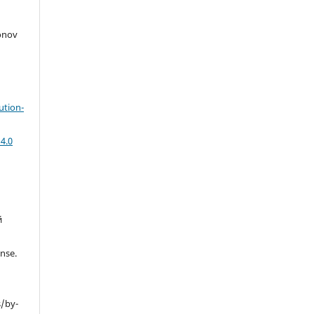
onov
ution-
4.0
й
nse.
s/by-