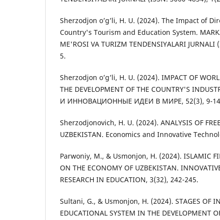
Sherzodjon o’g’li, H. U. (2024). The Impact of Di
Country's Tourism and Education System. MA
ME'ROSI VA TURIZM TENDENSIYALARI JURNALI (IS
5.
Sherzodjon o’g’li, H. U. (2024). IMPACT OF W
THE DEVELOPMENT OF THE COUNTRY'S INDUST
И ИННОВАЦИОННЫЕ ИДЕИ В МИРЕ, 52(3), 9-14
Sherzodjonovich, H. U. (2024). ANALYSIS OF F
UZBEKISTAN. Economics and Innovative Technolog
Parwoniy, M., & Usmonjon, H. (2024). ISLAMIC
ON THE ECONOMY OF UZBEKISTAN. INNOVATIV
RESEARCH IN EDUCATION, 3(32), 242-245.
Sultani, G., & Usmonjon, H. (2024). STAGES OF
EDUCATIONAL SYSTEM IN THE DEVELOPMENT OF