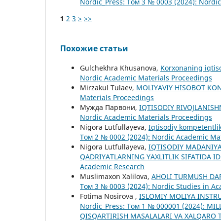
Nordic_Press: Том 3 № 0003 (2024): Nordi
1
2
3
>
>>
Похожие статьи
Gulchekhra Khusanova,
Korxonaning iqtisod
Nordic Academic Materials Proceedings
Mirzakul Tulaev,
MOLIYAVIY HISOBOT KO
Materials Proceedings
Мужда Парвони,
IQTISODIY RIVOJLANIS
Nordic Academic Materials Proceedings
Nigora Lutfullayeva,
Iqtisodiy kompetentli
Том 2 № 0002 (2024): Nordic Academic Mat
Nigora Lutfullayeva,
IQTISODIY MADANIYA
QADRIYATLARNING YAXLITLIK SIFATIDA ID
Academic Research
Muslimaxon Xalilova,
AHOLI TURMUSH DAR
Том 3 № 0003 (2024): Nordic Studies in A
Fotima Nosirova ,
ISLOMIY MOLIYA INST
Nordic_Press: Том 1 № 000001 (2024): 
QISQARTIRISH MASALALARI VA XALQARO T