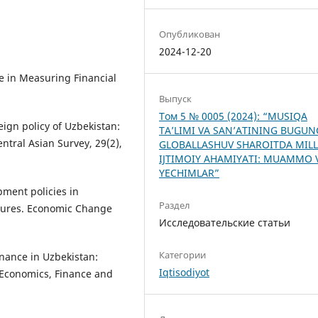
Опубликован
2024-12-20
e in Measuring Financial
Выпуск
Том 5 № 0005 (2024): “MUSIQA
eign policy of Uzbekistan:
TA’LIMI VA SAN’ATINING BUGUN
ntral Asian Survey, 29(2),
GLOBALLASHUV SHAROITDA MILL
IJTIMOIY AHAMIYATI: MUAMMO 
YECHIMLAR”
opment policies in
Раздел
ilures. Economic Change
Исследовательские статьи
Категории
inance in Uzbekistan:
Iqtisodiyot
 Economics, Finance and