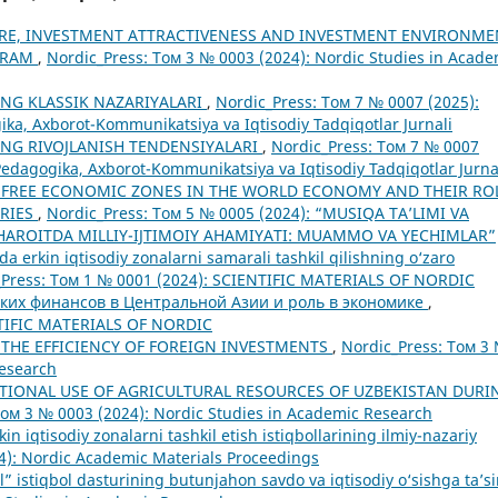
RE, INVESTMENT ATTRACTIVENESS AND INVESTMENT ENVIRONME
OGRAM
,
Nordic_Press: Том 3 № 0003 (2024): Nordic Studies in Acade
NG KLASSIK NAZARIYALARI
,
Nordic_Press: Том 7 № 0007 (2025):
ka, Axborot-Kommunikatsiya va Iqtisodiy Tadqiqotlar Jurnali
NG RIVOJLANISH TENDENSIYALARI
,
Nordic_Press: Том 7 № 0007
Pedagogika, Axborot-Kommunikatsiya va Iqtisodiy Tadqiqotlar Jurna
F FREE ECONOMIC ZONES IN THE WORLD ECONOMY AND THEIR RO
TRIES
,
Nordic_Press: Том 5 № 0005 (2024): “MUSIQA TA’LIMI VA
AROITDA MILLIY-IJTIMOIY AHAMIYATI: MUAMMO VA YECHIMLAR”
da erkin iqtisodiy zonalarni samarali tashkil qilishning o‘zaro
_Press: Том 1 № 0001 (2024): SCIENTIFIC MATERIALS OF NORDIC
ких финансов в Центральной Азии и роль в экономике
,
ENTIFIC MATERIALS OF NORDIC
THE EFFICIENCY OF FOREIGN INVESTMENTS
,
Nordic_Press: Том 3
Research
TIONAL USE OF AGRICULTURAL RESOURCES OF UZBEKISTAN DURI
Том 3 № 0003 (2024): Nordic Studies in Academic Research
n iqtisodiy zonalarni tashkil etish istiqbollarining ilmiy-nazariy
4): Nordic Academic Materials Proceedings
‘l” istiqbol dasturining butunjahon savdo va iqtisodiy o‘sishga ta’si