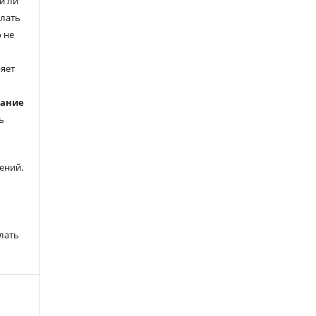
и ли
елать
 не
ряет
вание
ь
ений.
лать