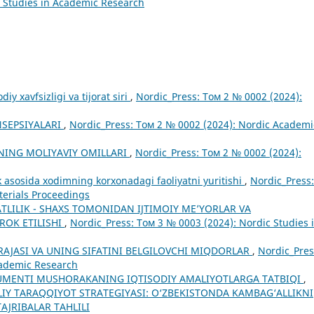
c Studies in Academic Research
iy xavfsizligi va tijorat siri
,
Nordic_Press: Том 2 № 0002 (2024):
NSEPSIYALARI
,
Nordic_Press: Том 2 № 0002 (2024): Nordic Academi
HNING MOLIYAVIY OMILLARI
,
Nordic_Press: Том 2 № 0002 (2024):
k asosida xodimning korxonadagi faoliyatni yuritishi
,
Nordic_Press:
erials Proceedings
TLILIK - SHAXS TOMONIDAN IJTIMOIY ME’YORLAR VA
ROK ETILISHI
,
Nordic_Press: Том 3 № 0003 (2024): Nordic Studies 
AJASI VA UNING SIFATINI BELGILOVCHI MIQDORLAR
,
Nordic_Pres
cademic Research
RUMENTI MUSHORAKANING IQTISODIY AMALIYOTLARGA TATBIQI
,
MILLIY TARAQQIYOT STRATEGIYASI: O‘ZBEKISTONDA KAMBAG‘ALLIKNI
AJRIBALAR TAHLILI