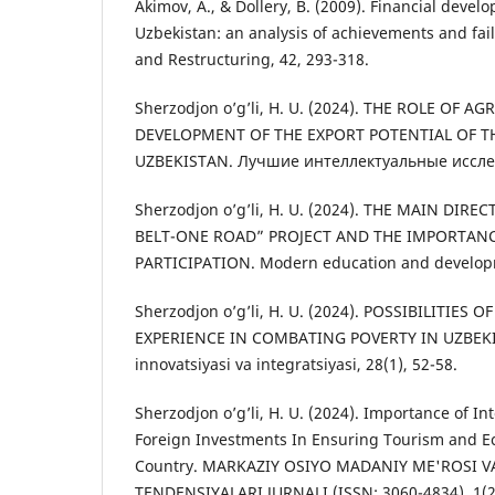
Akimov, A., & Dollery, B. (2009). Financial devel
Uzbekistan: an analysis of achievements and fa
and Restructuring, 42, 293-318.
Sherzodjon o’g’li, H. U. (2024). THE ROLE OF A
DEVELOPMENT OF THE EXPORT POTENTIAL OF T
UZBEKISTAN. Лучшие интеллектуальные исследо
Sherzodjon o’g’li, H. U. (2024). THE MAIN DIR
BELT-ONE ROAD” PROJECT AND THE IMPORTANC
PARTICIPATION. Modern education and developm
Sherzodjon o’g’li, H. U. (2024). POSSIBILITIES 
EXPERIENCE IN COMBATING POVERTY IN UZBEKI
innovatsiyasi va integratsiyasi, 28(1), 52-58.
Sherzodjon o’g’li, H. U. (2024). Importance of I
Foreign Investments In Ensuring Tourism and E
Country. MARKAZIY OSIYO MADANIY ME'ROSI V
TENDENSIYALARI JURNALI (ISSN: 3060-4834), 1(2)