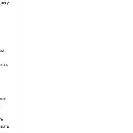
дресу
ом
ксы,
е
вия
:
ть
авить