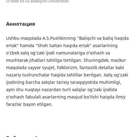
O‘zbek tili va adabiyoti universiteti
Аннотация
Ushbu maqolada A.S.Pushkinning “Baliqchi va baliq haqida
ertak” hamda “Shoh Saltan haqida ertak” asarlarining
o‘zbek xalq og‘zaki ijodi namunalariga o‘xshash va
mushtarak jihatlari tahlilga tortilgan. Shuningdek, mazkur
maqolada sayyor syujet, folklorizm, fantastik detallar kabi
nazariy tushunchalar haqida tahlillar berilgan. Xalq og‘zaki
ijodining barcha xalqlar tarixiy taraqqiyotida muhimligi,
ayni shu nuqtayi nazardan turli xalqlar og‘zaki ijodida
o‘xshash fabulali asarlarning mavjud bo‘lishi haiqda ilmiy
farazlar bayon etilgan.