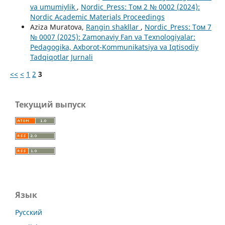
va umumiylik
,
Nordic_Press: Том 2 № 0002 (2024):
Nordic Academic Materials Proceedings
Aziza Muratova,
Rangin shakllar
,
Nordic_Press: Том 7
№ 0007 (2025): Zamonaviy Fan va Texnologiyalar:
Pedagogika, Axborot-Kommunikatsiya va Iqtisodiy
Tadqiqotlar Jurnali
<<
<
1
2
3
Текущий выпуск
Язык
Русский