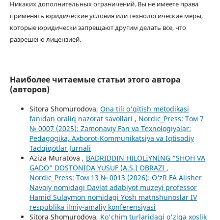
Никаких дополнительных ограничений. Вы не имеете права
применять юридические условия или технологические меры,
которые юридически запрещают другим делать все, что
разрешено лицензией.
Наиболее читаемые статьи этого автора
(авторов)
Sitora Shomurodova,
Ona tili o'qitish metodikasi
fanidan oraliq nazorat savollari
,
Nordic_Press: Том 7
№ 0007 (2025): Zamonaviy Fan va Texnologiyalar:
Pedagogika, Axborot-Kommunikatsiya va Iqtisodiy
Tadqiqotlar Jurnali
Aziza Muratova ,
BADRIDDIN HILOLIYNING “SHOH VA
GADO” DOSTONIDA YUSUF (A.S.) OBRAZI
,
Nordic_Press: Том 13 № 0013 (2026): O‘zR FA Alisher
Navoiy nomidagi Davlat adabiyot muzeyi professor
Hamid Sulaymon nomidagi Yosh matnshunoslar IV
respublika ilmiy-amaliy konferensiyasi
Sitora Shomurodova,
Ko'chim turlaridagi o'ziga xoslik