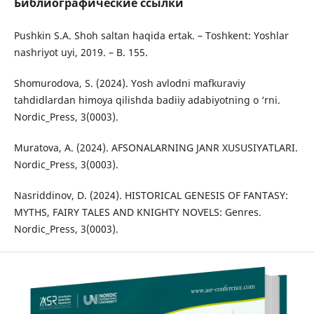
Библиографические ссылки
Pushkin S.A. Shоh saltan haqida ertak. – Tоshkent: Yоshlar
nashriyоt uyi, 2019. – B. 155.
Shomurodova, S. (2024). Yosh avlodni mafkuraviy
tahdidlardan himoya qilishda badiiy adabiyotning o ‘rni.
Nordic_Press, 3(0003).
Muratova, A. (2024). AFSONALARNING JANR XUSUSIYATLARI.
Nordic_Press, 3(0003).
Nasriddinov, D. (2024). HISTORICAL GENESIS OF FANTASY:
MYTHS, FAIRY TALES AND KNIGHTY NOVELS: Genres.
Nordic_Press, 3(0003).