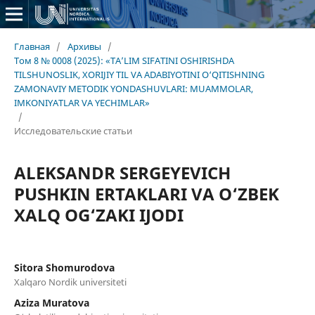
Главная
/
Архивы
/
Том 8 № 0008 (2025): «TA’LIM SIFATINI OSHIRISHDA
TILSHUNOSLIK, XORIJIY TIL VA ADABIYOTINI O‘QITISHNING
ZAMONAVIY METODIK YONDASHUVLARI: MUAMMOLAR,
IMKONIYATLAR VA YECHIMLAR»
/
Исследовательские статьи
ALEKSANDR SERGEYEVICH
PUSHKIN ERTAKLARI VA O‘ZBEK
XALQ OG‘ZAKI IJODI
Sitora Shomurodova
Xalqaro Nordik universiteti
Aziza Muratova